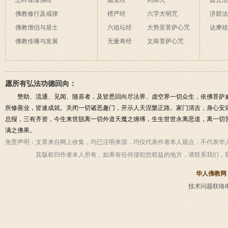
怎样读懂佛经
圆觉经
药师咒
虚云
佛教修行及戒律
楞严经
六字大明咒
济群
佛教僧侣与居士
六祖坛经
大势至菩萨心咒
达摩
佛教传播与发展
无量寿经
文殊菩萨心咒
愿所有弘法功德回向：
赞助、流通、见闻、随喜者，及皆悉回向尽法界、虚空界一切众生，依佛菩萨
所修善业，皆速成就。关闭一切诸恶趣门，开示人天涅槃正路。家门清吉，身心安
总报，三有齐资，今生来世脱离一切外道天魔之缠缚，生生世世永离恶道，离一切
满之佛果。
免责声明：
文章来自网上收集，均已注明来源，均仅代表作者本人观点，不代表华
其版权归作者本人所有，如果有任何侵犯您权益的地方，请联系我们，
华人佛教网
技术问题联络