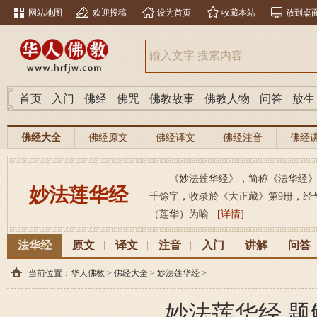
网站地图
欢迎投稿
设为首页
收藏本站
放到桌
首页
入门
佛经
佛咒
佛教故事
佛教人物
问答
放生
佛经大全
佛经原文
佛经译文
佛经注音
佛经
《妙法莲华经》，简称《法华经》，（梵
妙法莲华经
千馀字，收录於《大正藏》第9册，经号26
（莲华）为喻...
[详情]
法华经
原文
译文
注音
入门
讲解
问答
当前位置：
华人佛教
>
佛经大全
>
妙法莲华经
>
妙法莲华经 题