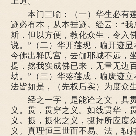
上道。”
本门三喻：（一）华生必有莲
迹必有本，从本垂迹。经云：“我
斯，但以方便，教化众生，令入
说。”（二）华开莲现，喻开迹显
今佛出释氏宫，去伽耶城不远，
提，然我实成佛已来，无量无边
劫。”（三）华落莲成，喻废迹立
法皆如是，（先权后实）为度众生
经之一字，是能诠之文，具贯
义。贯，贯穿之义。如线贯华，
义。摄，摄化之义，摄持所应度
义。真理恒三世而不易。法，轨