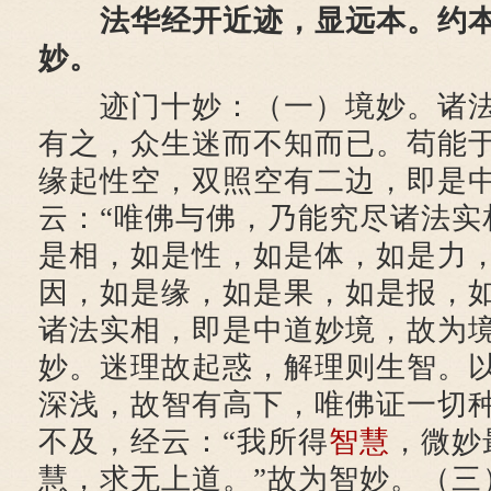
法华经开近迹，显远本。约
妙。
迹门十妙：（一）境妙。诸法
有之，众生迷而不知而已。苟能
缘起性空，双照空有二边，即是
云：“唯佛与佛，乃能究尽诸法实
是相，如是性，如是体，如是力
因，如是缘，如是果，如是报，如
诸法实相，即是中道妙境，故为
妙。迷理故起惑，解理则生智。
深浅，故智有高下，唯佛证一切
不及，经云：“我所得
智慧
，微妙
慧，求无上道。”故为智妙。（三