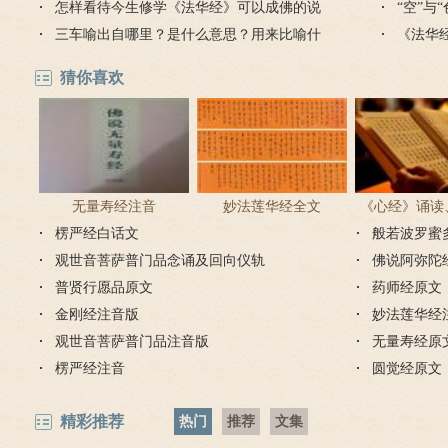
和牛车
怎样看待今生修学《法华经》可以成佛的说
“空”与
法？
三车喻出自哪里？是什么意思？用来比喻什
《法华
么？
猜你喜欢
无量寿经注音
妙法莲华经全文
《心经》诵读
楞严经白话文
般若波罗蜜
步骤
观世音菩萨普门品念诵及回向仪轨
佛说阿弥陀
普贤行愿品原文
药师经原文
金刚经注音版
妙法莲华经
观世音菩萨普门品注音版
无量寿经原
楞严经注音
圆觉经原文
精彩推荐
热门
推荐
文集