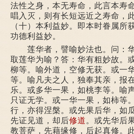
法性之身，本无寿命，此言本寿
唱入灭，则有长短远近之寿命，
（十）本利益妙。即本时眷属所
功德利益妙。
莲华者，譬喻妙法也。问：华
取莲华为喻？答：华有粗妙故。
柳等。喻外道，空修无获。或一
等。喻凡夫之人，独奉其亲，报
乐。或多华一果，如桃李等。喻
只证无学。或一华一果，如柿等
行，亦得涅槃。或先果后华，如
先证见道，却后
修道
。或先华后
教菩萨，先藉缘修，后起真修。