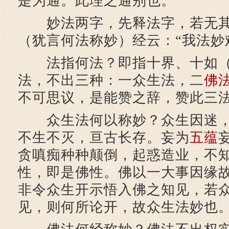
是为通。此理之通别也。
妙法两字，先释法字，若无其
（犹言何法称妙）经云：“我法妙
法指何法？即指十界、十如（
法，不出三种：一众生法，二
佛
不可思议，是能赞之辞，赞此三
众生法何以称妙？众生因迷，
不生不灭，亘古长存。妄为
五蕴
贪嗔痴种种颠倒，起惑造业，不
性，即是佛性。佛以一大事因缘
非令众生开示悟入佛之知见，若
见，则何所论开，故众生法妙也