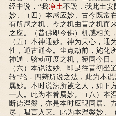
经中说，“我
净土
不毁，我此土安
妙。（四）本感应妙。古今既常
有所感之机。今之机由昔之机而
之应。（昔佛即今佛）机感相关
（五）本神通妙。神为天心，通
性，通古通今。尘点劫前，施化
神通，骇动可度之机，宛同今日
（六）本说法妙。即是往昔初坐
转*轮，四辩所说之法，此为本说
属妙。本时说法所被之人，如下
一人。此为本眷属妙。（八）本
断德涅槃，亦是本时应现同居、
尽，唱言入灭。此为本涅槃妙。