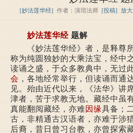
[妙法莲华经]
作者：演培法师
[投稿]
放大
妙法莲华经
题解
《妙法莲华经》者，是释尊所
称为纯圆独妙的大乘法宝，经中
读诵之盛，于众多教典中，无过
会
，各地经常举行，但读诵而通
见。殆由近代以来，《法华》讲
津者，苦于求教无地。藏经中虽
真能翻阅藏经，亦难
因缘
具备；
古，非精通古汉语者，亦难于涉
后裔，昔日曾习台教，亦曾探索