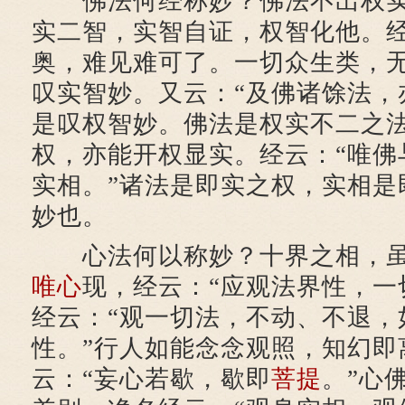
佛法何经称妙？佛法不出权实
实二智，实智自证，权智化他。经
奥，难见难可了。一切众生类，无
叹实智妙。又云：“及佛诸馀法，
是叹权智妙。佛法是权实不二之
权，亦能开权显实。经云：“唯佛
实相。”诸法是即实之权，实相是
妙也。
心法何以称妙？十界之相，虽
唯心
现，经云：“应观法界性，一
经云：“观一切法，不动、不退，
性。”行人如能念念观照，知幻即
云：“妄心若歇，歇即
菩提
。”心