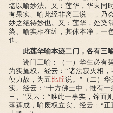
堪以喻妙法。又：莲华，华果同
有果实。喻此经非离三说一，乃
妙之绝待妙也。又：莲华，处染
染。喻实相在缠，其体本净，一
也。
此莲华喻本迹二门，各有三
迹门三喻：（一）华生必有莲
为实施权。经云：“诸法寂灭相，
便力故，为五
比丘
说。”（二）华
实。经云：“十方佛土中，惟有一
三。”又云：“唯此一事实，馀而
落莲成，喻废权立实。经云：“正