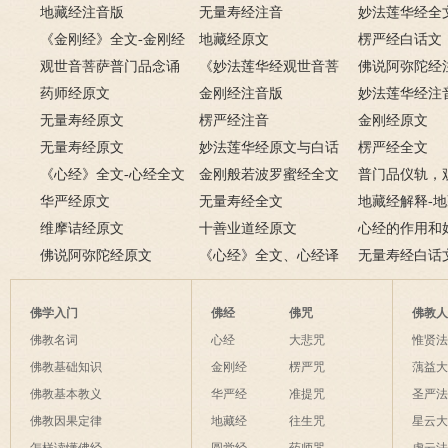
地藏经注音版
无量寿经注音
妙法莲华经全
《金刚经》全文-金刚经
地藏经原文
楞严经白话文
原文、译文及释意
观世音菩萨普门品念诵
《妙法莲华经观世音菩
佛说阿弥陀经
及回向仪轨
药师经原文
萨普门品》全文
金刚经注音版
妙法莲华经注
无量寿经原文
楞严经注音
金刚经原文
无量寿经原文
妙法莲华经原文与白话
楞严经全文
《心经》全文-心经全文
文对照版
金刚般若波罗蜜经全文
普门品仪轨，
注音及译文
华严经原文
无量寿经全文
萨普门品完整
地藏经解释-
维摩诘经原文
十善业道经原文
白话解释
心经的作用和
佛说阿弥陀经原文
《心经》全文、心经译
经有什么作用
无量寿经白话
文解释
佛学入门
佛经
佛咒
佛教
佛教名词
心经
大悲咒
惟贤
佛教基础知识
金刚经
楞严咒
蕅益
佛教基本教义
华严经
准提咒
圣严
佛教因果定律
地藏经
往生咒
星云