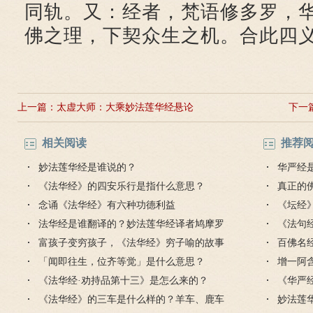
同轨。又：经者，梵语修多罗，
佛之理，下契众生之机。合此四
上一篇：
太虚大师：大乘妙法莲华经悬论
下一
相关阅读
推荐
妙法莲华经是谁说的？
华严经
《法华经》的四安乐行是指什么意思？
真正的
念诵《法华经》有六种功德利益
毒是魔
《坛经
法华经是谁翻译的？妙法莲华经译者鸠摩罗
思
《法句
什介绍
富孩子变穷孩子，《法华经》穷子喻的故事
的讲解
百佛名
「闻即往生，位齐等觉」是什么意思？
增一阿
《法华经·劝持品第十三》是怎么来的？
《华严
《法华经》的三车是什么样的？羊车、鹿车
么意思
妙法莲