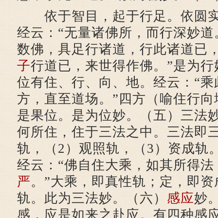
依于智目，起于行足。依圆实
经云：“无量诸佛所，而行深妙道
数佛，具足行诸道，行此诸道已
子
行道已，来世得作佛。”是为行
位有住、行、向、地。经云：“乘
方，直至道场。”四方（喻住行向
是果位。是为位妙。（五）三法
何所住，住于三法之中。三法即三
轨，（2）观照轨，（3）资成轨
经云：“佛自住大乘，如其所得法
严
。”大乘，即真性轨；定，即资
轨。此为三法妙。（六）
感应
妙
感，应是如来之赴应。有四种感应