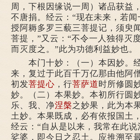
周，下根因缘说一周）诸品获益
不唐捐。经云：“现在未来，若闻
授阿耨多罗三藐三菩提记，须臾
菩提，”又云：“不令一人独得灭
而灭度之。”此为功德利益妙也。
本门十妙：（一）本因妙。经
来，复过于此百千万亿那由他阿僧
初发
菩提心
，行
菩萨道
时所修圆
妙。（二）本果妙。本初所行圆
乐、我、净
涅槃
之妙果，此为本
土妙。本果既成，必有依报国土
经云：“自从是以来，我常在此说
娑婆，即今日之忍土。应推溯至