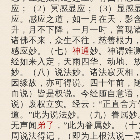
应；（2）冥感显应；（3）显感
应。感应之道，如一月在天，影
升，月不下降，一月一时，普现
诸佛不来，众生不往，慈善根力
感应妙。（七）
神通
妙。神谓难
经如来入定，天雨四华、动地、
妙。（八）说法妙。诸法寂灭相
因缘故，亦可得说。四十年前，
而说）皆是权说。今经随自意语
说）废权立实。经云：“正直舍方
道。”此为说法妙。（九）眷属妙
无声闻
弟子
，”此为眷属妙。（十
周说法得记，（即为上根法说一