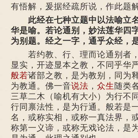
有悟解，爰据经疏所说，作此题
此经在七种立题中以法喻立
华是喻。若论通别，妙法莲华四
为别题。经之一字，通乎众经，
若约教、行、理而论通别者，
显实，开迹显本之教，不同乎华
般若
诸部之教，是为教别，同为
为教通。佛一音
说法
，
众生
随类
三草二木（喻机有大小）为行不
行同禀法性，是为行通。般若是
名，或称实相，或称一真法界，
称第一义谛，或称无戏论法，是