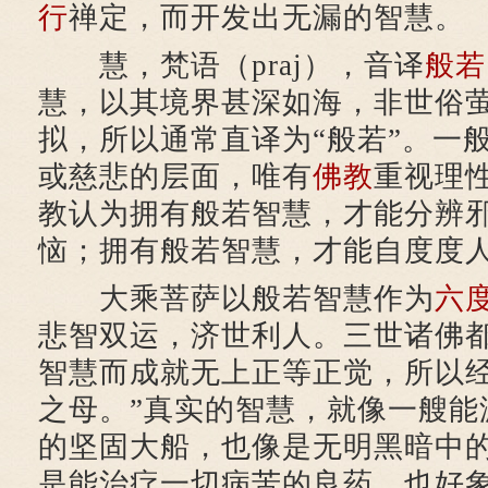
行
禅定，而开发出无漏的智慧。
慧，梵语（praj），音译
般若
慧，以其境界甚深如海，非世俗
拟，所以通常直译为“般若”。一
或慈悲的层面，唯有
佛教
重视理
教认为拥有般若智慧，才能分辨
恼；拥有般若智慧，才能自度度
大乘菩萨以般若智慧作为
六
悲智双运，济世利人。三世诸佛
智慧而成就无上正等正觉，所以经
之母。”真实的智慧，就像一艘能
的坚固大船，也像是无明黑暗中
是能治疗一切病苦的良药，也好