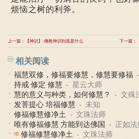
烦恼之树的利斧。
上一篇：
【神识】-佛教神识到底是什么
下一篇：
相关阅读
福慧双修，修福要修慧，修慧要修福
持戒 修定 修慧
- 星云大师
慧的意义与种类，如何修慧？
- 文殊
发菩提心 培福修慧
- 未知
修福修慧修净土
- 文珠法师
唯有修福修慧 方能到达佛国
- 正如法
修福修慧修净土
- 文珠法师