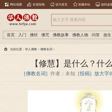
网站地图
欢迎投稿
设为首页
收藏本站
放到桌
首页
入门
佛经
佛咒
佛教故事
佛教人物
问答
放生
当前位置：
华人佛教
>
佛教名词
>
【修慧】是什么？什
[佛教名词]
作者：未知
[投稿]
放大字