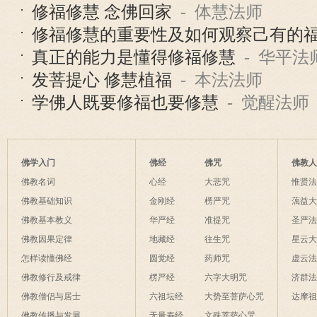
修福修慧 念佛回家
- 体慧法师
修福修慧的重要性及如何观察己有的
真正的能力是懂得修福修慧
- 华平法
发菩提心 修慧植福
- 本法法师
学佛人既要修福也要修慧
- 觉醒法师
佛学入门
佛经
佛咒
佛教
佛教名词
心经
大悲咒
惟贤
佛教基础知识
金刚经
楞严咒
蕅益
佛教基本教义
华严经
准提咒
圣严
佛教因果定律
地藏经
往生咒
星云
怎样读懂佛经
圆觉经
药师咒
虚云
佛教修行及戒律
楞严经
六字大明咒
济群
佛教僧侣与居士
六祖坛经
大势至菩萨心咒
达摩
佛教传播与发展
无量寿经
文殊菩萨心咒