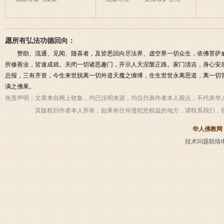
愿所有弘法功德回向：
赞助、流通、见闻、随喜者，及皆悉回向尽法界、虚空界一切众生，依佛菩萨
所修善业，皆速成就。关闭一切诸恶趣门，开示人天涅槃正路。家门清吉，身心安
总报，三有齐资，今生来世脱离一切外道天魔之缠缚，生生世世永离恶道，离一切
满之佛果。
免责声明：
文章来自网上收集，均已注明来源，均仅代表作者本人观点，不代表华
其版权归作者本人所有，如果有任何侵犯您权益的地方，请联系我们，
华人佛教网
技术问题联络