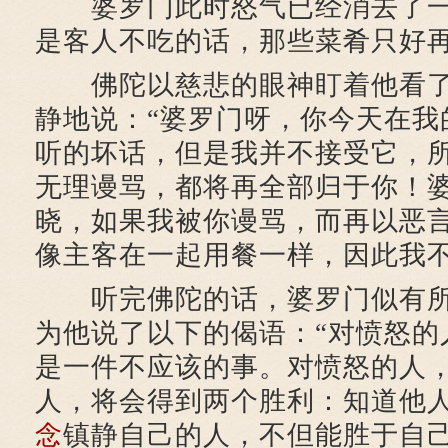
婆罗门此时怒气已经消去了一
是客人不吃的话，那些菜肴只好再
佛陀以慈悲的眼神盯着他看了
静地说：“婆罗门呀，你今天在我
听的坏话，但是我并不接受它，
无理谩骂，都将再全部归于你！
晓，如果我被你谩骂，而再以恶
像主客在一起用餐一样，因此我不
听完佛陀的话，婆罗门似有所
为他说了以下的偈语：“对愤怒的
是一件不应该的事。对愤怒的人
人，将会得到两个胜利：知道他
念
镇静自己的人，不但能胜于自