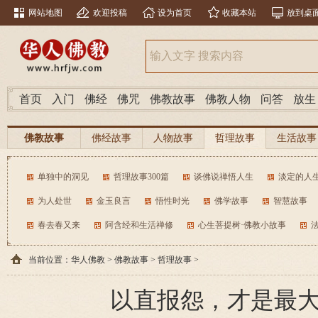
网站地图
欢迎投稿
设为首页
收藏本站
放到桌
首页
入门
佛经
佛咒
佛教故事
佛教人物
问答
放生
佛教故事
佛经故事
人物故事
哲理故事
生活故事
单独中的洞见
哲理故事300篇
谈佛说禅悟人生
淡定的人
为人处世
金玉良言
悟性时光
佛学故事
智慧故事
春去春又来
阿含经和生活禅修
心生菩提树·佛教小故事
当前位置：
华人佛教
>
佛教故事
>
哲理故事
>
以直报怨，才是最