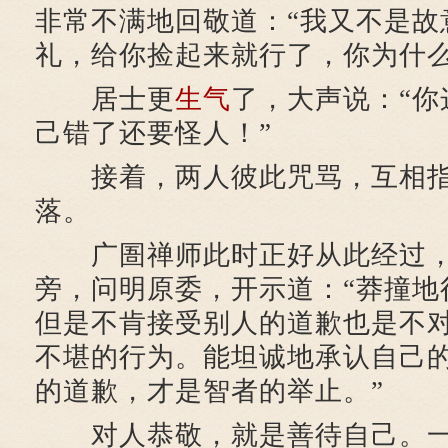
非常不满地回敬道：“我又不是故
礼，给你捡起来就行了，你为什么
居士更
生气
了，大声说：“你
己错了还要怪人！”
接着，两人彼此咒骂，互相指
落。
广圄禅师此时正好从此经过，
旁，问明原委，开示道：“莽撞地
但是不肯接受别人的道歉也是不
不堪的行为。能坦诚地承认自己
的道歉，才是智者的举止。”
对人恭敬，就是善待自己。一