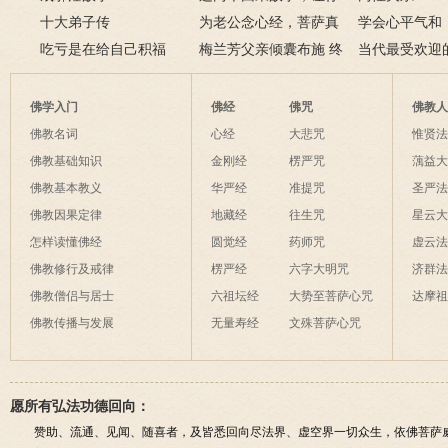
十大弟子传
了解什么是业障
为老公念心经，菩萨真
学会心平气和
吃亏是在给自己积福
的加持为其开智慧了
梅兰芳父亲倾囊布施 终
当代最受欢迎
获善报
师及其代表作
佛学入门
佛经
佛咒
佛教
佛教名词
心经
大悲咒
惟贤
佛教基础知识
金刚经
楞严咒
蕅益
佛教基本教义
华严经
准提咒
圣严
佛教因果定律
地藏经
往生咒
星云
怎样读懂佛经
圆觉经
药师咒
虚云
佛教修行及戒律
楞严经
六字大明咒
济群
佛教僧侣与居士
六祖坛经
大势至菩萨心咒
达摩
佛教传播与发展
无量寿经
文殊菩萨心咒
愿所有弘法功德回向：
赞助、流通、见闻、随喜者，及皆悉回向尽法界、虚空界一切众生，依佛菩萨