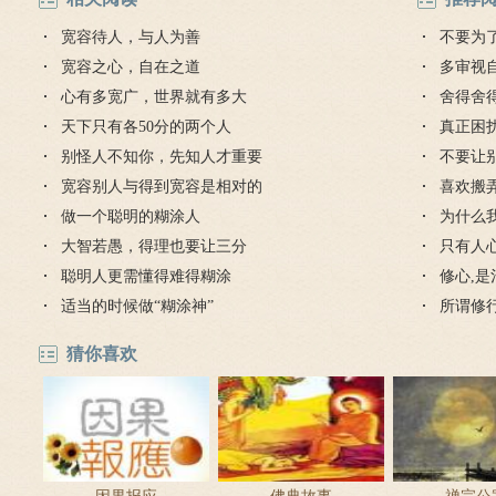
宽容待人，与人为善
不要为
宽容之心，自在之道
多审视
心有多宽广，世界就有多大
舍得舍
天下只有各50分的两个人
真正困
别怪人不知你，先知人才重要
不要让
宽容别人与得到宽容是相对的
喜欢搬
做一个聪明的糊涂人
为什么
大智若愚，得理也要让三分
只有人
聪明人更需懂得难得糊涂
修心,
适当的时候做“糊涂神”
所谓修
猜你喜欢