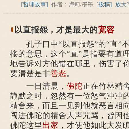
[哲理故事]
作者：卢莉/墨墨
[投稿]
放大
以直报怨，才是最大的
宽容
孔子口中“以直报怨”的“直”
接的意思，这个“直”是指要有道
地告诉对方他错在哪里，伤害了
要清楚是非
善恶
。
一日清晨，
佛陀
正在竹林精
静默之时，忽然有一位怒气冲冲
精舍来，而且一见到他就恶言相
闯进佛陀的精舍大声咒骂，皆因
佛陀这里
出家
，才使他如此大发