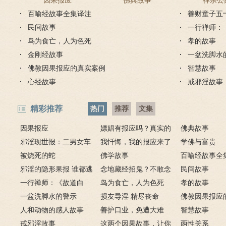
因果报应
佛典故事
禅宗公
百喻经故事全集译注
善财童子五
民间故事
一行禅师：
鸟为食亡，人为色死
孝的故事
金刚经故事
一盆洗脚水
佛教因果报应的真实案例
智慧故事
心经故事
戒邪淫故事
精彩推荐
热门
推荐
文集
因果报应
嫖娼有报应吗？真实的
佛典故事
邪淫现世报：二男女车
嫖娼报应
我忏悔，我的报应来了
学佛与富贵
上纵欲酿车祸被烧死
被烧死的蛇
－淫人妻者，妻淫人
佛学故事
百喻经故事全
邪淫的隐形果报 谁都逃
念地藏经招鬼？不敢念
民间故事
不掉
一行禅师：《故道白
地藏经的请进来
鸟为食亡，人为色死
孝的故事
云》
一盆洗脚水的警示
损友导淫 精尽丧命
佛教因果报应
人和动物的感人故事
善护口业，免遭大难
例
智慧故事
戒邪淫故事
这两个因果故事，让你
两性关系