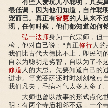
有些人爱玩儿小聪明，其实真
很低调，因为他们知道，自作聪
宠而已。真正有
智慧
的人从来不
现，任何时候，他们都知道如何
弘一法师
身为一代宗师，但
检，他对自己说：“真正
修行
人的
我们比古代大德比不上，即民初
自以为聪明是劣智，自以为了不
修道
人的大忌。先要知道自己的
进步。等觉菩萨还时时刻刻检点
我们凡夫，毛病习气太多太多了。
大师也曾以故事的形式点化世
明：有两个寺庙相邻不远，一个