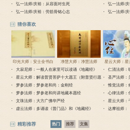
弘一法师/庆裕：从容面对生死
弘一法师/
弘一法师/庆裕：劳筋骨铭心志
弘一法师/
猜你喜欢
印光大师：安士全书白
净慧大师：净慧法师
星云大师：星
大寂尼师：一般人在家里可以读诵《地藏经》
话解
《楞严经》浅译
仁清法师：
《心经
吗？
星云大师：解读普贤菩萨十大愿王（附普贤行愿
圣严法师：
品全文）
梦参法师：梦参老和尚：金刚经
惟觉法师：
梦参法师：梦参老和尚讲地藏本愿经
心律法师：
文珠法师：大方广佛华严经
星云大师：
虚云法师：多诵读《普门品》和《地藏经》
达摩祖师：
精彩推荐
热门
推荐
文集