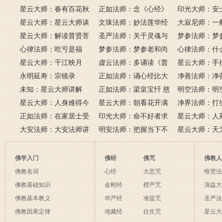
星云大师：春有百花秋
正如法师：念《心经》
印光大师：安
有月，夏有凉风冬有雪；
星云大师：星云大师谈
比《大悲咒》更好吗？
文珠法师：妙法莲华经
话解
大寂尼师：一
若无闲事挂心头，便是人
《心经》
星云大师：解读普贤菩
圣严法师：关于灵魂与
里可以读诵《
梦参法师：梦
间好时节。
萨十大愿王（附普贤行愿
心律法师：吃亏是福
鬼的终极真相
梦参法师：梦参老和尚
吗？
尚：金刚经
心律法师：什
品全文）
星云大师：千江映月
讲地藏本愿经
虚云法师：多诵读《普
有缘？
星云大师：手
永明延寿：宗镜录
门品》和《地藏经》
正如法师：诵心经比大
满田，低头便
净善法师：净
未知：星云大师讲解
悲咒功德大吗
正如法师：梁皇宝忏 慈
六根清净方为
看风水与算命
明空法师：明
星云大师：人身难得今
悲道场
星云大师：朝看花开满
来是向前。
运？
《心经》中的
净界法师：打
已得，佛法难闻今已闻；
正如法师：在家居士受
树红，暮看花落树还空；
印光大师：命不好者求
该怎么念佛？
星云大师：人
此身不向今生度，更向何
五戒可以搭缦衣吗？
大安法师：大安法师讲
若将花比人间事，花与人
美好姻缘，有个简单方
明安法师：把握当下不
是怎样的？
星云大师：天
生度此身？
解
间事一同。
法
后悔
为毡，日月星
夜间不敢长伸
佛学入门
佛经
佛咒
佛教
破海底天。
佛教名词
心经
大悲咒
惟贤
佛教基础知识
金刚经
楞严咒
蕅益
佛教基本教义
华严经
准提咒
圣严
佛教因果定律
地藏经
往生咒
星云