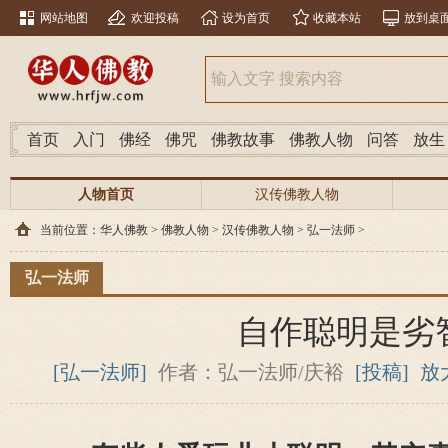
网站地图
欢迎投稿
设为首页
收藏本站
放到桌
首页
入门
佛经
佛咒
佛教故事
佛教人物
问答
放生
人物首页
汉传佛教人物
当前位置：
华人佛教
>
佛教人物
>
汉传佛教人物
>
弘一法师
>
弘一法师
自作聪明是劣
[弘一法师]
作者：弘一法师/庆裕
[投稿]
放