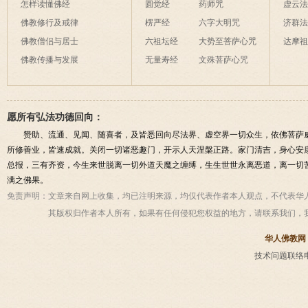
怎样读懂佛经
圆觉经
药师咒
虚云
佛教修行及戒律
楞严经
六字大明咒
济群
佛教僧侣与居士
六祖坛经
大势至菩萨心咒
达摩
佛教传播与发展
无量寿经
文殊菩萨心咒
愿所有弘法功德回向：
赞助、流通、见闻、随喜者，及皆悉回向尽法界、虚空界一切众生，依佛菩萨
所修善业，皆速成就。关闭一切诸恶趣门，开示人天涅槃正路。家门清吉，身心安
总报，三有齐资，今生来世脱离一切外道天魔之缠缚，生生世世永离恶道，离一切
满之佛果。
免责声明：
文章来自网上收集，均已注明来源，均仅代表作者本人观点，不代表华
其版权归作者本人所有，如果有任何侵犯您权益的地方，请联系我们，
华人佛教网
技术问题联络