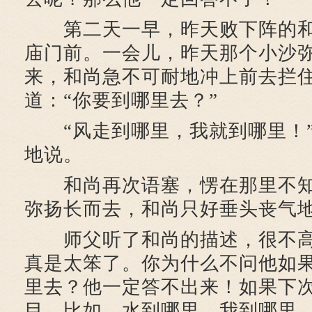
第二天一早，昨天败下阵的和
庙门前。一会儿，昨天那个小沙
来，和尚急不可耐地冲上前去拦
道：“你要到哪里去？”
“风走到哪里，我就到哪里！”
地说。
和尚再次语塞，愣在那里不知
弥扬长而去，和尚只好垂头丧气
师父听了和尚的描述，很不高
真是太笨了。你为什么不问他如
里去？他一定答不出来！如果下
目，比如，水到哪里，我到哪里