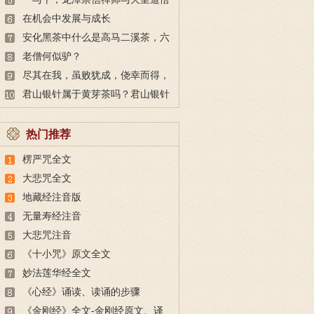
禅师的公案
在机会中发展与成长
安化黑茶中什么是高马二溪茶，六
洞茶？
老僧何似驴？
尽其在我，虽败犹成，侥幸而得，
虽成实败
君山银针属于黄芽茶吗？君山银针
的介绍
热门推荐
楞严咒全文
大悲咒全文
地藏经注音版
无量寿经注音
大悲咒注音
《十小咒》原文全文
妙法莲华经全文
《心经》诵读、读诵的步骤
《金刚经》全文-金刚经原文、译