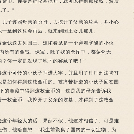
枚金币。你要是把坟墓挖开，就可以得到那枚钱，然后
了。”
儿子遵照母亲的吩咐，去挖开了父亲的坟墓，并小心
他一拿到这枚金币后，就来到国王女儿那儿。
金钱送去见国王。难陀看见是一个穿着寒酸的小伙
国内所有的金钱、珠宝，除了我的仓库中，都荡然无
的？你一定是发现了地下的窖藏了吧！”
这个可怜的小伙子押进大牢，并且用了种种刑法拷打
他是如何得到这枚金币的。被痛苦折磨的小伙子回答国
地下的窖藏中得到这枚金币的。这是我的母亲告诉我
着一枚金币。我挖开了父亲的坟墓，才得到了这枚金
这个年轻人的话，果然不假，他这才相信了。可是难
悲伤，他暗自想：“我生前聚集了国内的一切宝物，为