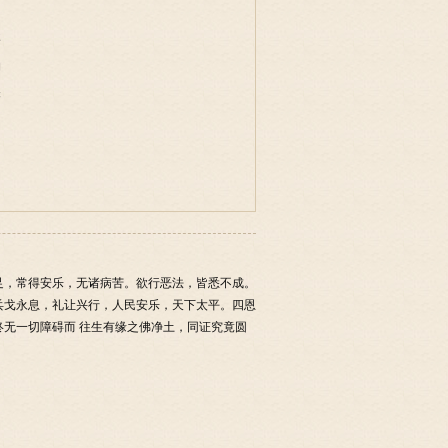
事
物
味
足，常得安乐，无诸病苦。欲行恶法，皆悉不成。
兵戈永息，礼让兴行，人民安乐，天下太平。四恩
无一切障碍而 往生有缘之佛净土，同证究竟圆