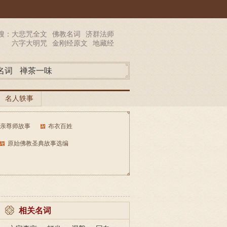
搜：
大悲咒全文
佛教名词
济群法师
六字大明咒
金刚经原文
地藏经
名词
禅茶一味
名人轶事
亲尊师故事
布衣百姓
原始佛教圣典故事选编
相关名词