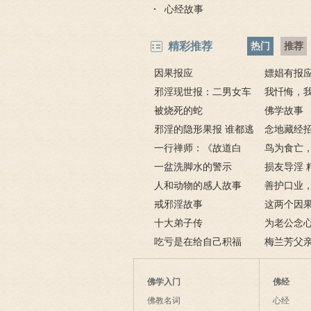
心经故事
精彩推荐
热门
推荐
因果报应
嫖娼有报
邪淫现世报：二男女车
嫖娼报应
我忏悔，
上纵欲酿车祸被烧死
被烧死的蛇
－淫人妻者
佛学故事
邪淫的隐形果报 谁都逃
念地藏经
不掉
一行禅师：《故道白
地藏经的请
鸟为食亡
云》
一盆洗脚水的警示
损友导淫 
人和动物的感人故事
善护口业
戒邪淫故事
这两个因
十大弟子传
了解什么是
为老公念
吃亏是在给自己积福
的加持为其
梅兰芳父亲
获善报
佛学入门
佛经
佛教名词
心经