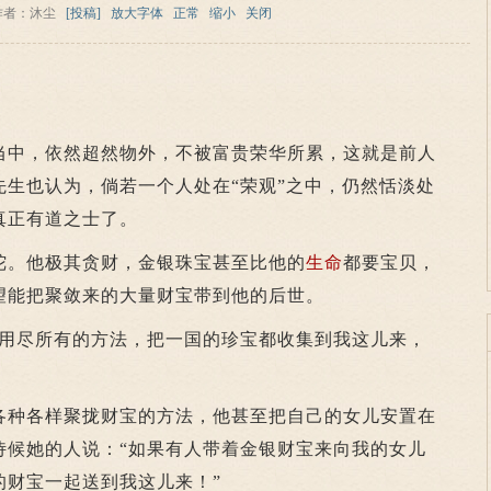
作者：沐尘
[投稿]
放大字体
正常
缩小
关闭
中，依然超然物外，不被富贵荣华所累，这就是前人
先生也认为，倘若一个人处在“荣观”之中，仍然恬淡处
真正有道之士了。
。他极其贪财，金银珠宝甚至比他的
生命
都要宝贝，
望能把聚敛来的大量财宝带到他的后世。
尽所有的方法，把一国的珍宝都收集到我这儿来，
种各样聚拢财宝的方法，他甚至把自己的女儿安置在
侍候她的人说：“如果有人带着金银财宝来向我的女儿
的财宝一起送到我这儿来！”