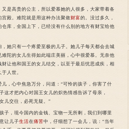
又是高贵的公主，所以爱慕她的人很多，大家带着各
的宫殿。难陀就是用这种办法聚敛
财富
的。没过多久，
的仓库，全国上下，已经没有什么别的地方有财宝给他
，她只有一个疼爱至极的儿子。她儿子每天都会去城
见难陀的女儿生得如此端庄美丽，心中很爱慕。无奈他
钱财让他和国王的女儿结交，以至于最后忧思成疾，相
久于人世。
，心中焦急万分，问道：“可怜的孩子，你害了什
儿子这才把内心对国王女儿的炽热情感告诉了母亲，
女儿交往，必死无疑。”
子，现今国内的金钱、宝物一无所剩，我们到哪里
意让儿子
生活
在
痛苦
中，仔细想了一会儿，说：“当年