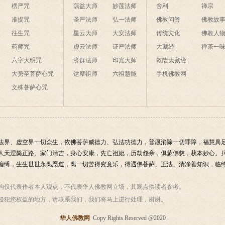
楞严咒
蕅益大师
妙莲法师
舍利
禅宗
准提咒
圣严法师
弘一法师
佛教问答
佛教故
往生咒
星云大师
大安法师
传统文化
佛教人
药师咒
虚云法师
证严法师
大藏经
禅茶一
六字大明咒
济群法师
印光大师
乾隆大藏经
大势至菩萨心咒
达摩祖师
六祖慧能
手机佛教网
文殊菩萨心咒
法界、虚空界一切众生，依佛菩萨威德力、弘法功德力，普愿消除一切罪障，福慧具
人天涅槃正路。家门清吉，身心安康，先亡祖妣，历劫怨亲，俱蒙佛慈，获本妙心。
缠缚，生生世世永离恶道，离一切苦得究竟乐，得遇佛菩萨、正法、清净善知识，临终
均仅代表作者本人观点，不代表华人佛教网立场，其观点供读者参考。
侵犯您权益的地方，请联系我们，我们将马上进行处理，谢谢。
华人佛教网
Copy Rights Reserved @2020