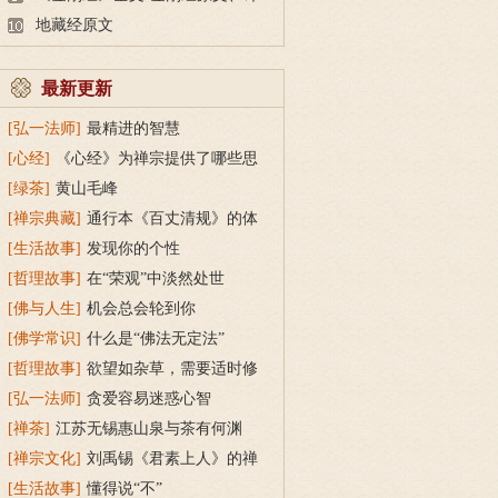
文及释意
地藏经原文
最新更新
[弘一法师]
最精进的智慧
[心经]
《心经》为禅宗提供了哪些思
想渊源？
[绿茶]
黄山毛峰
[禅宗典藏]
通行本《百丈清规》的体
例和主要内容是什么？
[生活故事]
发现你的个性
[哲理故事]
在“荣观”中淡然处世
[佛与人生]
机会总会轮到你
[佛学常识]
什么是“佛法无定法”
[哲理故事]
欲望如杂草，需要适时修
剪
[弘一法师]
贪爱容易迷惑心智
[禅茶]
江苏无锡惠山泉与茶有何渊
源？
[禅宗文化]
刘禹锡《君素上人》的禅
意
[生活故事]
懂得说“不”