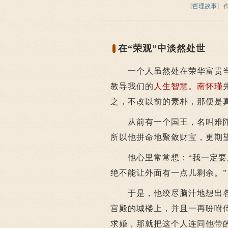
[哲理故事]
在“荣观”中淡然处世
一个人虽然处在荣华富贵当
教导我们的
人生
智慧
。
南怀瑾
之，不改以前的素朴，那便是
从前有一个国王，名叫难陀
所以他拼命地聚敛财宝，更期
他心里常常想：“我一定要用
绝不能让外面有一点儿剩余。”
于是，他绞尽脑汁地想出各
宫殿的城楼上，并且一再吩咐
求婚，那就把这个人连同他带