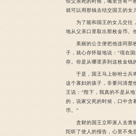
你父亲死的时候，嘴里含有一
就可以用那钱去结交国王的女儿
为了能和国王的女儿交往，
地从父亲口里取出那枚金币。
美丽的公主便把他连同那枚
子，就心存怀疑地说：“现在
存。你是从哪里弄到这枚金钱
于是，国王马上吩咐士兵将
这个寡妇的孩子，非要问清楚
王说：“陛下，我真的不是从
的，说家父死的时候，口中含
币。”
贪财的国王立即派人去查验
陀听了使人的报告，心里不免