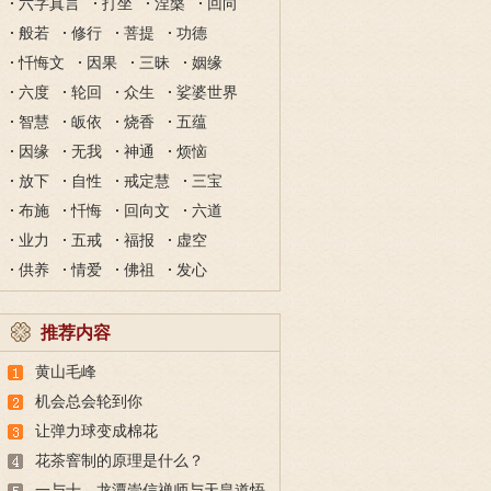
六字真言
打坐
涅槃
回向
般若
修行
菩提
功德
忏悔文
因果
三昧
姻缘
六度
轮回
众生
娑婆世界
智慧
皈依
烧香
五蕴
因缘
无我
神通
烦恼
放下
自性
戒定慧
三宝
布施
忏悔
回向文
六道
业力
五戒
福报
虚空
供养
情爱
佛祖
发心
推荐内容
黄山毛峰
机会总会轮到你
让弹力球变成棉花
花茶窨制的原理是什么？
一与十，龙潭崇信禅师与天皇道悟