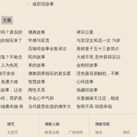
戒邪淫故事
文集
应吗？真实的
佛典故事
禅宗公案
我的报应来了
学佛与富贵
与卖淫女风流一次 70岁
，妻淫人
百喻经故事全集译注
花心老汉染恶疾
善财童子五十三参简介
招鬼？不敢念
民间故事
大难不死 意外获得足以
进来
，人为色死
孝的故事
致富的特异功能
金刚经故事
精尽丧命
佛教因果报应的真实案
淫色最容易触犯，不断
，免遭大难
例
智慧故事
淫欲心难清静
心经故事
果故事，让你
两性关系
地藏经故事
业障
心经，菩萨真
学会心平气和
夫妻姻缘天注定，能改
开智慧了
倾囊布施 终
当代最受欢迎的佛学大
变吗？
智商不高 却很幸福
师及其代表作
佛咒
佛教人物
佛教导航
大悲咒
惟贤法师
广钦和尚
放生
净宗