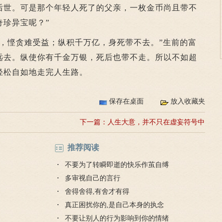
后世。可是那个年轻人死了的父亲，一枚金币尚且带不
奇珍异宝呢？”
悭贪难受益；纵积千万亿，身死带不去。”生前的富
远去。纵使你有千金万银，死后也带不走。所以不如超
轻松自如地走完人生路。
保存在桌面
放入收藏夹
下一篇：
人生大意，并不只在虚妄符号中
推荐阅读
不要为了转瞬即逝的快乐作茧自缚
多审视自己的言行
舍得舍得,有舍才有得
真正困扰你的,是自己本身的执念
不要让别人的行为影响到你的情绪