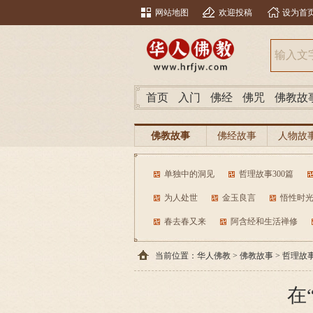
网站地图
欢迎投稿
设为首
首页
入门
佛经
佛咒
佛教故
佛教故事
佛经故事
人物故
单独中的洞见
哲理故事300篇
为人处世
金玉良言
悟性时
春去春又来
阿含经和生活禅修
当前位置：
华人佛教
>
佛教故事
>
哲理故
在