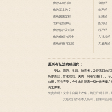
佛教基础知识
金刚经
佛教基本教义
华严经
佛教因果定律
地藏经
怎样读懂佛经
圆觉经
佛教修行及戒律
楞严经
佛教僧侣与居士
六祖坛经
佛教传播与发展
无量寿经
愿所有弘法功德回向：
赞助、流通、见闻、随喜者，及皆悉回向尽
所修善业，皆速成就。关闭一切诸恶趣门，开示
总报，三有齐资，今生来世脱离一切外道天魔之
满之佛果。
免责声明：
文章来自网上收集，均已注明来源，
其版权归作者本人所有，如果有任何