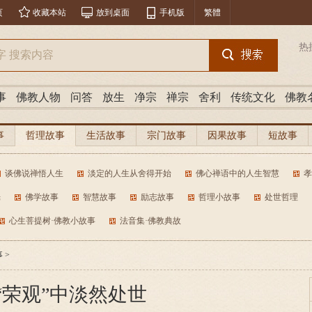
页
收藏本站
放到桌面
手机版
繁體
热
事
佛教人物
问答
放生
净宗
禅宗
舍利
传统文化
佛教
事
哲理故事
生活故事
宗门故事
因果故事
短故事
谈佛说禅悟人生
淡定的人生从舍得开始
佛心禅语中的人生智慧
孝
光
佛学故事
智慧故事
励志故事
哲理小故事
处世哲理
心生菩提树·佛教小故事
法音集·佛教典故
事
>
“荣观”中淡然处世