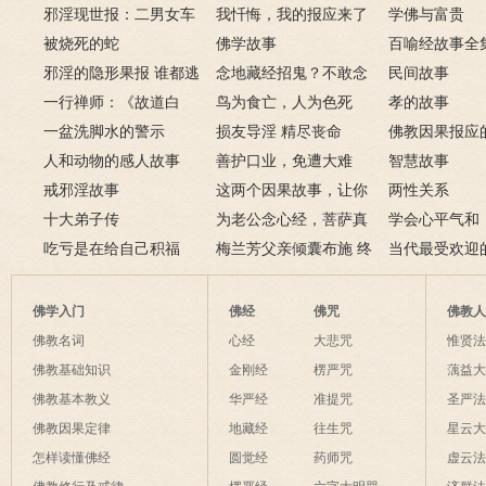
邪淫现世报：二男女车
嫖娼报应
我忏悔，我的报应来了
学佛与富贵
上纵欲酿车祸被烧死
被烧死的蛇
－淫人妻者，妻淫人
佛学故事
百喻经故事全
邪淫的隐形果报 谁都逃
念地藏经招鬼？不敢念
民间故事
不掉
一行禅师：《故道白
地藏经的请进来
鸟为食亡，人为色死
孝的故事
云》
一盆洗脚水的警示
损友导淫 精尽丧命
佛教因果报应
人和动物的感人故事
善护口业，免遭大难
例
智慧故事
戒邪淫故事
这两个因果故事，让你
两性关系
十大弟子传
了解什么是业障
为老公念心经，菩萨真
学会心平气和
吃亏是在给自己积福
的加持为其开智慧了
梅兰芳父亲倾囊布施 终
当代最受欢迎
获善报
师及其代表作
佛学入门
佛经
佛咒
佛教
佛教名词
心经
大悲咒
惟贤
佛教基础知识
金刚经
楞严咒
蕅益
佛教基本教义
华严经
准提咒
圣严
佛教因果定律
地藏经
往生咒
星云
怎样读懂佛经
圆觉经
药师咒
虚云