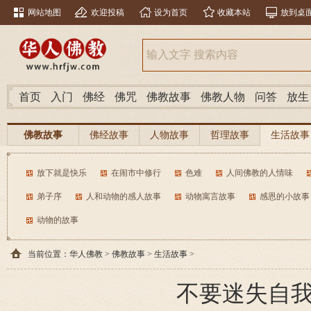
网站地图
欢迎投稿
设为首页
收藏本站
放到桌
首页
入门
佛经
佛咒
佛教故事
佛教人物
问答
放生
佛教故事
佛经故事
人物故事
哲理故事
生活故事
放下就是快乐
在闹市中修行
色难
人间佛教的人情味
弟子序
人和动物的感人故事
动物寓言故事
感恩的小故事
动物的故事
当前位置：
华人佛教
>
佛教故事
>
生活故事
>
不要迷失自