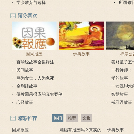
学会放弃与选择
所谓修
猜你喜欢
因果报应
佛典故事
禅宗公
百喻经故事全集译注
善财童子五
民间故事
一行禅师：
鸟为食亡，人为色死
孝的故事
金刚经故事
一盆洗脚水
佛教因果报应的真实案例
智慧故事
心经故事
戒邪淫故事
精彩推荐
热门
推荐
文集
因果报应
嫖娼有报应吗？真实的
佛典故事