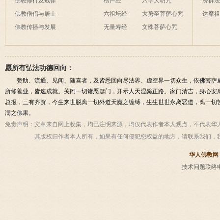
佛教修行及戒律
楞严经
六字大明咒
济群
佛教僧侣与居士
六祖坛经
大势至菩萨心咒
达摩
佛教传播与发展
无量寿经
文殊菩萨心咒
愿所有弘法功德回向：
赞助、流通、见闻、随喜者，及皆悉回向尽法界、虚空界一切众生，依佛菩萨
所修善业，皆速成就。关闭一切诸恶趣门，开示人天涅槃正路。家门清吉，身心安
总报，三有齐资，今生来世脱离一切外道天魔之缠缚，生生世世永离恶道，离一切
满之佛果。
免责声明：
文章来自网上收集，均已注明来源，均仅代表作者本人观点，不代表华
其版权归作者本人所有，如果有任何侵犯您权益的地方，请联系我们，
华人佛教网
技术问题联络