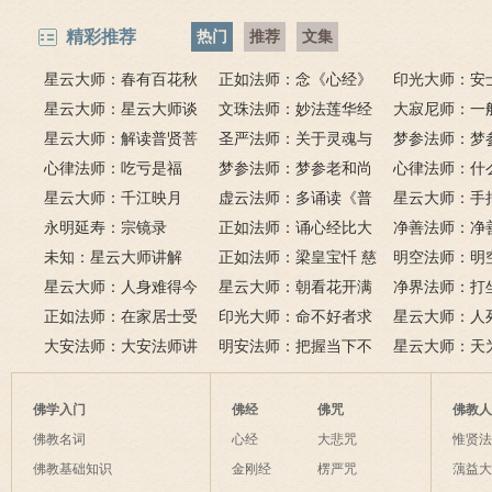
精彩推荐
热门
推荐
文集
星云大师：春有百花秋
正如法师：念《心经》
印光大师：安
有月，夏有凉风冬有雪；
星云大师：星云大师谈
比《大悲咒》更好吗？
文珠法师：妙法莲华经
话解
大寂尼师：一
若无闲事挂心头，便是人
《心经》
星云大师：解读普贤菩
圣严法师：关于灵魂与
里可以读诵《
梦参法师：梦
间好时节。
萨十大愿王（附普贤行愿
心律法师：吃亏是福
鬼的终极真相
梦参法师：梦参老和尚
吗？
尚：金刚经
心律法师：什
品全文）
星云大师：千江映月
讲地藏本愿经
虚云法师：多诵读《普
有缘？
星云大师：手
永明延寿：宗镜录
门品》和《地藏经》
正如法师：诵心经比大
满田，低头便
净善法师：净
未知：星云大师讲解
悲咒功德大吗
正如法师：梁皇宝忏 慈
六根清净方为
看风水与算命
明空法师：明
星云大师：人身难得今
悲道场
星云大师：朝看花开满
来是向前。
运？
《心经》中的
净界法师：打
已得，佛法难闻今已闻；
正如法师：在家居士受
树红，暮看花落树还空；
印光大师：命不好者求
该怎么念佛？
星云大师：人
此身不向今生度，更向何
五戒可以搭缦衣吗？
大安法师：大安法师讲
若将花比人间事，花与人
美好姻缘，有个简单方
明安法师：把握当下不
是怎样的？
星云大师：天
生度此身？
解
间事一同。
法
后悔
为毡，日月星
夜间不敢长伸
佛学入门
佛经
佛咒
佛教
破海底天。
佛教名词
心经
大悲咒
惟贤
佛教基础知识
金刚经
楞严咒
蕅益