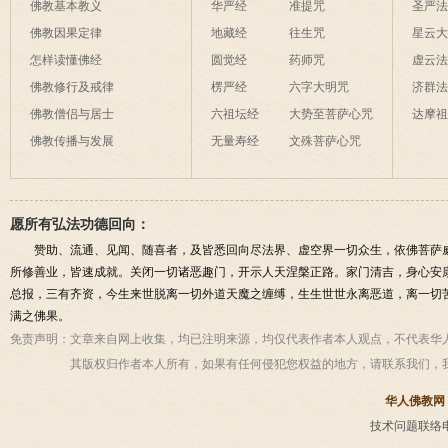
佛教基本教义
华严经
准提咒
圣严
佛教因果定律
地藏经
往生咒
星云
怎样读懂佛经
圆觉经
药师咒
虚云
佛教修行及戒律
楞严经
六字大明咒
济群
佛教僧侣与居士
六祖坛经
大势至菩萨心咒
达摩
佛教传播与发展
无量寿经
文殊菩萨心咒
愿所有弘法功德回向：
赞助、流通、见闻、随喜者，及皆悉回向尽法界、虚空界一切众生，依佛菩萨
所修善业，皆速成就。关闭一切诸恶趣门，开示人天涅槃正路。家门清吉，身心安
总报，三有齐资，今生来世脱离一切外道天魔之缠缚，生生世世永离恶道，离一切
满之佛果。
免责声明：
文章来自网上收集，均已注明来源，均仅代表作者本人观点，不代表华
其版权归作者本人所有，如果有任何侵犯您权益的地方，请联系我们，
华人佛教网
技术问题联络