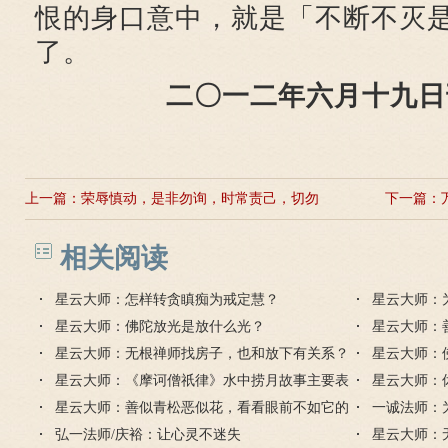
恨的身口意中，就是「不断不灭
了。
二〇一二年六月十九日
上一篇：
荣辱慎动，是非勿询，时常责己，切勿
下一篇：
尤人的解释
相关阅读
星云大师：怎样转贪瞋痴为戒定慧？
星云大师：
星云大师：佛陀放光是放什么光？
星云大师：
星云大师：无根禅师找房子，也和放下有关系？
星云大师：
星云大师：《摩诃僧祇律》水中捞月故事主要表
一样吗？
星云大师：
达什么？
星云大师：善似青松恶似花，看看眼前不如它的
解释
一诚法师：
意思
弘一法师/庆裕：让心灵不迷失
心？
星云大师：