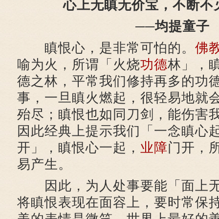
心上无瞋无价宝，不断不
──均提童子
瞋恨心，是非常可怕的。
佛
喻为火，所谓「火烧
功德
林」，
德之林，平常我们修持再多的功
事，一旦瞋火燃起，很轻易地就
殆尽；瞋恨也如同刀剑，能伤害
因此经典上提示我们「一念瞋心
开」，瞋恨心一起，
业障
门开，
易产生。
因此，为人处事要能「面上无
将瞋恨表现在面容上，要时常保