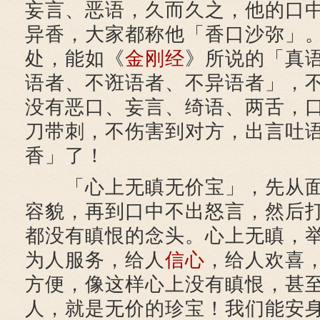
妄言、恶语，久而久之，他的口
异香，大家都称他「香口沙弥」
处，能如《
金刚经
》所说的「真
语者、不诳语者、不异语者」，
没有恶口、妄言、绮语、两舌，
刀带刺，不伤害到对方，出言吐
香」了！
「心上无瞋无价宝」，先从面
容貌，再到口中不出怒言，然后
都没有瞋恨的念头。心上无瞋，
为人服务，给人
信心
，给人欢喜
方便，像这样心上没有瞋恨，甚
人，就是无价的珍宝！我们能安