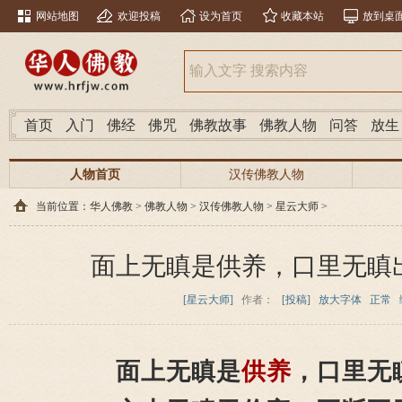
网站地图
欢迎投稿
设为首页
收藏本站
放到桌
首页
入门
佛经
佛咒
佛教故事
佛教人物
问答
放生
人物首页
汉传佛教人物
当前位置：
华人佛教
>
佛教人物
>
汉传佛教人物
>
星云大师
>
面上无瞋是供养，口里无瞋
[星云大师]
作者：
[投稿]
放大字体
正常
面上无瞋是
供养
，口里无