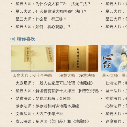
星云大师：为什么说人有二种，法无二法？
星云大师：
星云大师：什么是曹溪大师的修行法门？
星云大师：
星云大师：什么是一行三昧？
星云大师：
星云大师：如何「看心观静」？
星云大师：
猜你喜欢
印光大师：安士全书白
净慧大师：净慧法师
星云大师：星
大寂尼师：一般人在家里可以读诵《地藏经》
话解
《楞严经》浅译
仁清法师：
《心经
吗？
星云大师：解读普贤菩萨十大愿王（附普贤行愿
圣严法师：
品全文）
梦参法师：梦参老和尚：金刚经
惟觉法师：
梦参法师：梦参老和尚讲地藏本愿经
心律法师：
文珠法师：大方广佛华严经
星云大师：
虚云法师：多诵读《普门品》和《地藏经》
达摩祖师：