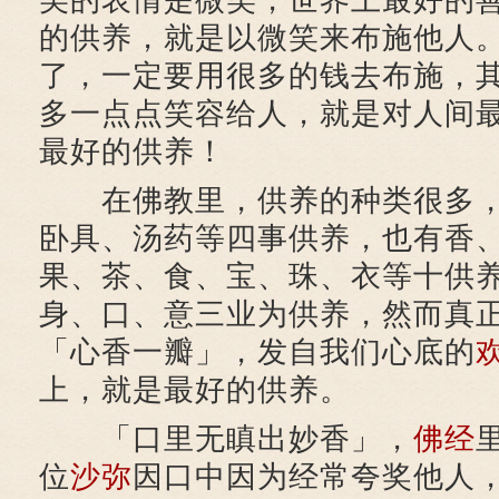
美的表情是微笑，世界上最好的
的供养，就是以微笑来布施他人
了，一定要用很多的钱去布施，
多一点点笑容给人，就是对人间
最好的供养！
在佛教里，供养的种类很多，
卧具、汤药等四事供养，也有香
果、茶、食、宝、珠、衣等十供
身、口、意三业为供养，然而真
「心香一瓣」，发自我们心底的
上，就是最好的供养。
「口里无瞋出妙香」，
佛经
位
沙弥
因口中因为经常夸奖他人