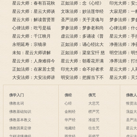
星云大师：春有百花秋
正如法师：念《心经》
印光大师：安
有月，夏有凉风冬有雪；
星云大师：星云大师谈
比《大悲咒》更好吗？
文珠法师：妙法莲华经
话解
大寂尼师：一
若无闲事挂心头，便是人
《心经》
星云大师：解读普贤菩
圣严法师：关于灵魂与
里可以读诵《
梦参法师：梦
间好时节。
萨十大愿王（附普贤行愿
心律法师：吃亏是福
鬼的终极真相
梦参法师：梦参老和尚
吗？
尚：金刚经
心律法师：什
品全文）
星云大师：千江映月
讲地藏本愿经
虚云法师：多诵读《普
有缘？
星云大师：手
永明延寿：宗镜录
门品》和《地藏经》
正如法师：诵心经比大
满田，低头便
净善法师：净
未知：星云大师讲解
悲咒功德大吗
正如法师：梁皇宝忏 慈
六根清净方为
看风水与算命
明空法师：明
星云大师：人身难得今
悲道场
星云大师：朝看花开满
来是向前。
运？
《心经》中的
净界法师：打
已得，佛法难闻今已闻；
正如法师：在家居士受
树红，暮看花落树还空；
印光大师：命不好者求
该怎么念佛？
星云大师：人
此身不向今生度，更向何
五戒可以搭缦衣吗？
大安法师：大安法师讲
若将花比人间事，花与人
美好姻缘，有个简单方
明安法师：把握当下不
是怎样的？
星云大师：天
生度此身？
解
间事一同。
法
后悔
为毡，日月星
夜间不敢长伸
佛学入门
佛经
佛咒
佛教
破海底天。
佛教名词
心经
大悲咒
惟贤
佛教基础知识
金刚经
楞严咒
蕅益
佛教基本教义
华严经
准提咒
圣严
佛教因果定律
地藏经
往生咒
星云
怎样读懂佛经
圆觉经
药师咒
虚云