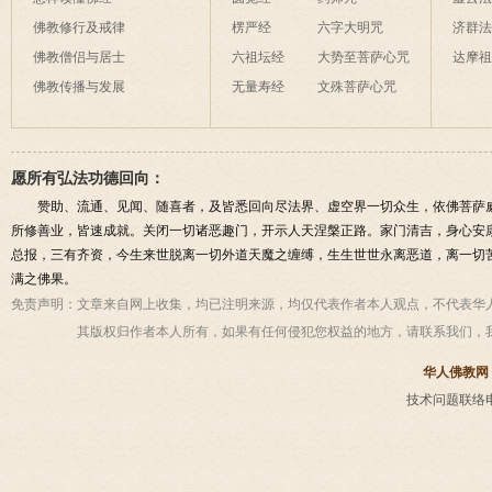
佛教修行及戒律
楞严经
六字大明咒
济群
佛教僧侣与居士
六祖坛经
大势至菩萨心咒
达摩
佛教传播与发展
无量寿经
文殊菩萨心咒
愿所有弘法功德回向：
赞助、流通、见闻、随喜者，及皆悉回向尽法界、虚空界一切众生，依佛菩萨
所修善业，皆速成就。关闭一切诸恶趣门，开示人天涅槃正路。家门清吉，身心安
总报，三有齐资，今生来世脱离一切外道天魔之缠缚，生生世世永离恶道，离一切
满之佛果。
免责声明：
文章来自网上收集，均已注明来源，均仅代表作者本人观点，不代表华
其版权归作者本人所有，如果有任何侵犯您权益的地方，请联系我们，
华人佛教网
技术问题联络