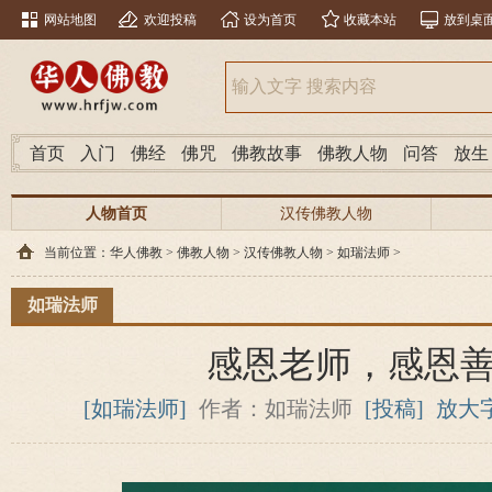
网站地图
欢迎投稿
设为首页
收藏本站
放到桌
首页
入门
佛经
佛咒
佛教故事
佛教人物
问答
放生
人物首页
汉传佛教人物
当前位置：
华人佛教
>
佛教人物
>
汉传佛教人物
>
如瑞法师
>
如瑞法师
感恩老师，感恩
[如瑞法师]
作者：如瑞法师
[投稿]
放大