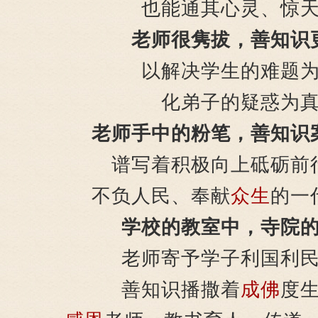
也能通其心灵、惊
老师很隽拔，善知识
以解决学生的难题
化弟子的疑惑为
老师手中的粉笔，善知识
谱写着积极向上砥砺前
不负人民、奉献
众生
的一
学校的教室中，寺院
老师寄予学子利国利
善知识播撒着
成佛
度