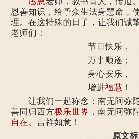
感恩
老师，教书育人，传道
恩善知识，给予众生法身慧命，
理。在这特殊的日子，让我们诚
老师们：
节日快乐，
万事顺遂；
身心安乐，
增进
福慧
！
让我们一起称念：南无阿弥陀
善同归西方
极乐世界
，南无阿弥
自在
、吉祥如意！
原文标