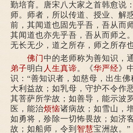
勤培育。唐宋八大家之首韩愈说：
师。师者，所以传道、授业、解
前，其闻道也固先乎吾，吾从而
其闻道也亦先乎吾，吾从而师之
无长无少，道之所存，师之所存也
佛门
中的老师称为善知识，
弟子
明白
人生
真谛
。《
华严经
》
识：“善知识者，如慈母，出生佛
大利益故；如乳母，守护不令作
其菩萨所学故；如善导，能示波
医，能治
烦恼
诸病故；如雪山，
如勇将，殄除一切怖畏故；如济
故；如船师，令到
智慧
宝洲故。”