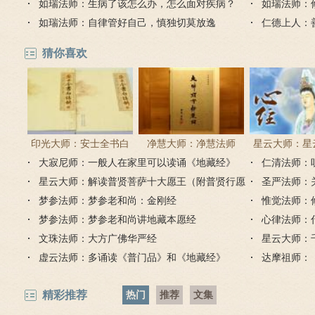
下价值最大化
如瑞法师：生病了该怎么办，怎么面对疾病？
如瑞法师：
如瑞法师：自律管好自己，慎独切莫放逸
仁德上人：
猜你喜欢
印光大师：安士全书白
净慧大师：净慧法师
星云大师：星
大寂尼师：一般人在家里可以读诵《地藏经》
话解
《楞严经》浅译
仁清法师：
《心经
吗？
星云大师：解读普贤菩萨十大愿王（附普贤行愿
圣严法师：
品全文）
梦参法师：梦参老和尚：金刚经
惟觉法师：
梦参法师：梦参老和尚讲地藏本愿经
心律法师：
文珠法师：大方广佛华严经
星云大师：
虚云法师：多诵读《普门品》和《地藏经》
达摩祖师：
精彩推荐
热门
推荐
文集