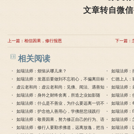
文章转自微信
上一篇：
相信因果，修行报恩
下一篇：
相关阅读
如瑞法师：烦恼从哪儿来？
如瑞法师：
如瑞法师：发愿后要做到不忘初心，不偏离目标
仁德上人：
虚云老和尚：虚云老和尚：见佛、闻法、遇善知
如瑞法师：
识之难
如瑞法师：身外之财终舍离，所造之业如影随
佛
如瑞法师：
如瑞法师：什么是不善业，为什么要远离一切不
广修福慧获
如瑞法师：
善业？
如瑞法师：护念他人善用心，学佛慈悲须践行
如瑞法师：
如瑞法师：敬畏因果，努力修正自己的行为、语
如瑞法师：
言和心念
如瑞法师：修行人要勤求佛道，远离放逸，把当
福慧双修？
如瑞法师：