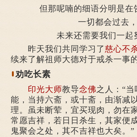
但那呢喃的细语分明是在
一切都会过去
未来还需要我们一起
昨天我们共同学习了
慈心不
续来了解祖师大德对于戒杀一事
劝吃长素
印光大师
教导
念佛
之人：“
能，当持六斋，或十斋，由渐减
理。虽未断荤，宜买现肉，勿在
常愿吉祥，若日日杀生，其家便
鬼聚会之处，其不吉祥也大矣。”