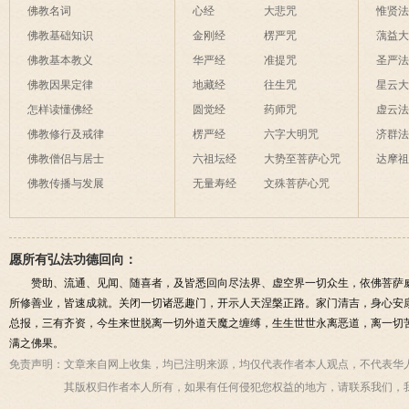
破海底天。
佛教名词
心经
大悲咒
惟贤
佛教基础知识
金刚经
楞严咒
蕅益
佛教基本教义
华严经
准提咒
圣严
佛教因果定律
地藏经
往生咒
星云
怎样读懂佛经
圆觉经
药师咒
虚云
佛教修行及戒律
楞严经
六字大明咒
济群
佛教僧侣与居士
六祖坛经
大势至菩萨心咒
达摩
佛教传播与发展
无量寿经
文殊菩萨心咒
愿所有弘法功德回向：
赞助、流通、见闻、随喜者，及皆悉回向尽法界、虚空界一切众生，依佛菩萨
所修善业，皆速成就。关闭一切诸恶趣门，开示人天涅槃正路。家门清吉，身心安
总报，三有齐资，今生来世脱离一切外道天魔之缠缚，生生世世永离恶道，离一切
满之佛果。
免责声明：
文章来自网上收集，均已注明来源，均仅代表作者本人观点，不代表华
其版权归作者本人所有，如果有任何侵犯您权益的地方，请联系我们，