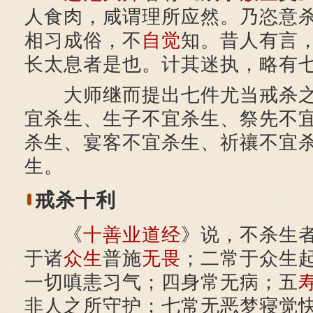
人食肉，咸谓理所应然。乃恣意
相习成俗，不
自觉
知。昔人有言
长太息者是也。计其迷执，略有七
大师继而提出七件尤当戒杀之
宜杀生、生子不宜杀生、祭先不
杀生、宴客不宜杀生、祈禳不宜
生。
戒杀十利
《
十善业道经
》说，不杀生者
于诸
众生
普施
无畏
；二常于众生
一切嗔恚习气；四身常无病；五
非人之所守护；七常无恶梦寝觉