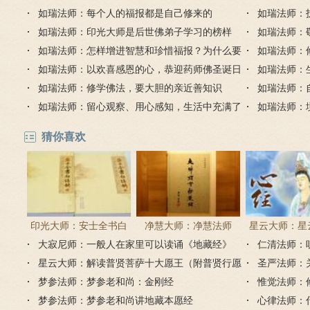
广修福慧获法喜
如瑞法师：每个人的福报都是自己修来的
善业？
如瑞法师：
如瑞法师：印光大师是后世佛弟子学习的榜样
如瑞法师：
如瑞法师：怎样增进智慧和珍惜福报？为什么要
言和心念
如瑞法师：
福慧双修？
如瑞法师：以欢喜感恩的心，恭迎药师佛圣诞日
下价值最大
如瑞法师：
如瑞法师：修学佛法，要大胆的亲近善知识
如瑞法师：
如瑞法师：留心观察、用心感知，生活中充满了
如瑞法师：
感动
一切净
猜你喜欢
印光大师：安士全书白
净慧大师：净慧法师
星云大师：星
大寂尼师：一般人在家里可以读诵《地藏经》
话解
《楞严经》浅译
仁清法师：
《心经
吗？
星云大师：解读普贤菩萨十大愿王（附普贤行愿
圣严法师：
品全文）
梦参法师：梦参老和尚：金刚经
惟觉法师：
梦参法师：梦参老和尚讲地藏本愿经
心律法师：