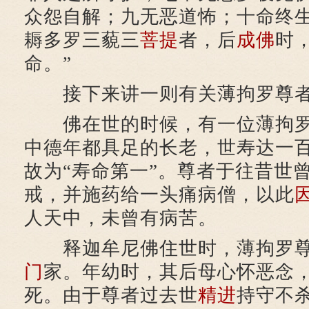
众怨自解；九无恶道怖；十命终
耨多罗三藐三
菩提
者，后
成佛
时
命。”
接下来讲一则有关薄拘罗尊者
佛在世的时候，有一位薄拘罗
中德年都具足的长老，世寿达一
故为“寿命第一”。尊者于往昔世
戒，并施药给一头痛病僧，以此
人天中，未曾有病苦。
释迦牟尼佛住世时，薄拘罗尊
门
家。年幼时，其后母心怀恶念
死。由于尊者过去世
精进
持守不