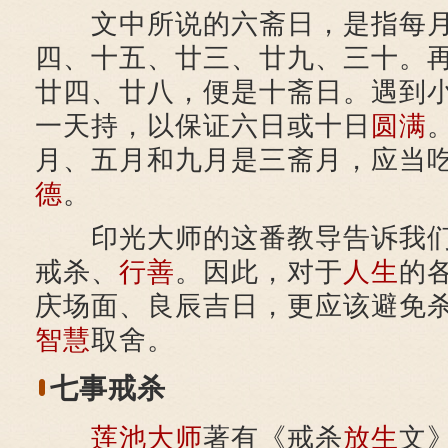
文中所说的六斋日，是指每月
四、十五、廿三、廿九、三十。
廿四、廿八，便是十斋日。遇到
一天持，以保证六日或十日
圆满
月、五月和九月是三斋月，应当
德
。
印光大师的这番教导告诉我们
戒杀、
行善
。因此，对于
人生
的
庆场面、良辰吉日，更应该避免
智慧
取舍。
七事戒杀
莲池大师
著有《戒杀
放生
文