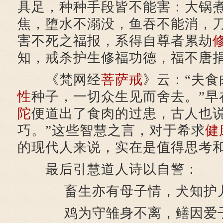
具足，种种手段皆不能害：大锅
焦，堕水不溺没，鱼吞不能消，
害不死之福报，系得自尊者累劫
知，戒杀护生修福功德，福不唐
《梵网经
菩萨戒
》云：“夫
性
种子，一切众生见而舍去。”早
陀
便道出了食肉的过患，古人也说
巧。”这些智慧之言，对于希求
健
的现代人来说，实在是值得思考
最后引慧道人诗以自警：
畜生亦有母子情，犬知护
鸡为守雏身不离，鳝因爱