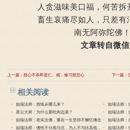
人贪滋味美口福，何苦拆
畜生哀痛尽如人，只差有
南无阿弥陀佛
文章转自微信
上一篇：
慈心不杀即是仁、戒，修习慈悲心
下一篇：
相关阅读
如瑞法师：烦恼从哪儿来？
如瑞法师：
星云大师：为什么要吃肉边菜？
如瑞法师：
如瑞法师：老实念佛，重在一生坚持不懈忆佛念
如瑞法师：
佛
如瑞法师：佛性不分南与北，为人不与比高低，
如瑞法师：