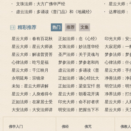
文珠法师：大方广佛华严经
星云大师：
虚云法师：多诵读《普门品》和《地藏经》
达摩祖师：
精彩推荐
热门
推荐
文集
星云大师：春有百花秋
正如法师：念《心经》
印光大师：安
有月，夏有凉风冬有雪；
星云大师：星云大师谈
比《大悲咒》更好吗？
文珠法师：妙法莲华经
话解
大寂尼师：一
若无闲事挂心头，便是人
《心经》
星云大师：解读普贤菩
圣严法师：关于灵魂与
里可以读诵《
梦参法师：梦
间好时节。
萨十大愿王（附普贤行愿
心律法师：吃亏是福
鬼的终极真相
梦参法师：梦参老和尚
吗？
尚：金刚经
心律法师：什
品全文）
星云大师：千江映月
讲地藏本愿经
虚云法师：多诵读《普
有缘？
星云大师：手
永明延寿：宗镜录
门品》和《地藏经》
正如法师：诵心经比大
满田，低头便
净善法师：净
未知：星云大师讲解
悲咒功德大吗
正如法师：梁皇宝忏 慈
六根清净方为
看风水与算命
明空法师：明
星云大师：人身难得今
悲道场
星云大师：朝看花开满
来是向前。
运？
《心经》中的
净界法师：打
已得，佛法难闻今已闻；
正如法师：在家居士受
树红，暮看花落树还空；
印光大师：命不好者求
该怎么念佛？
星云大师：人
此身不向今生度，更向何
五戒可以搭缦衣吗？
大安法师：大安法师讲
若将花比人间事，花与人
美好姻缘，有个简单方
明安法师：把握当下不
是怎样的？
星云大师：天
生度此身？
解
间事一同。
法
后悔
为毡，日月星
夜间不敢长伸
佛学入门
佛经
佛咒
佛教