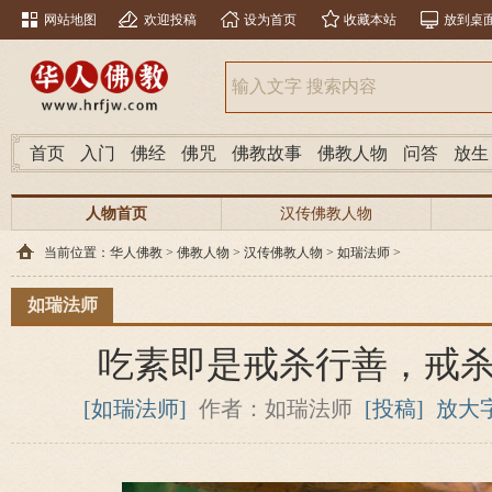
网站地图
欢迎投稿
设为首页
收藏本站
放到桌
首页
入门
佛经
佛咒
佛教故事
佛教人物
问答
放生
人物首页
汉传佛教人物
当前位置：
华人佛教
>
佛教人物
>
汉传佛教人物
>
如瑞法师
>
如瑞法师
吃素即是戒杀行善，戒
[如瑞法师]
作者：如瑞法师
[投稿]
放大