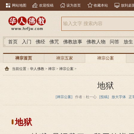
网站地图
欢迎投稿
设为首页
收藏本站
放到桌
首页
入门
佛经
佛咒
佛教故事
佛教人物
问答
放生
禅宗首页
禅宗五家
禅宗公案
当前位置：
华人佛教
>
禅宗
>
禅宗公案
>
地狱
[禅宗公案]
作者：杜一心
[投稿]
放大字体
正
地狱