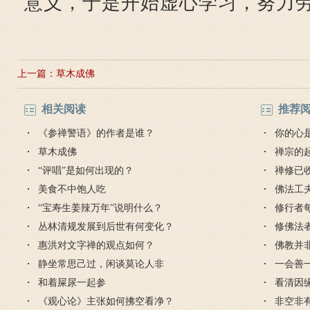
意义，于是开始虚心学习，努力
上一篇：
草木成佛
相关阅读
推荐
《参禅警语》的作者是谁？
你的心
草木成佛
禅宗的
“评唱”是如何出现的？
禅修已
美食不中饱人吃
佛法工
“宝寿生姜辣万年”说明什么？
修行者
丛林清规发展到后世有何变化？
修佛法
惠洪对文字禅的观点如何？
佛教并
静坐常思己过，闲谈莫论人非
一会善
和着屎尿一起参
长久
看清因
《观心论》主张如何拂空看净？
非空非