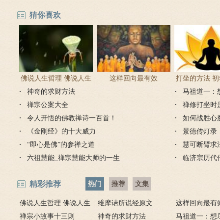
猜你喜欢
佛说人生哲理 佛说人生
这样回向最有效
打坐的方法 
神奇的求财方法
感悟的句子
马祖道一：
正确方
禅宗公案大全
禅修打坐时
令人开悟的佛教禅诗一百首！
如何战胜心
《金刚经》的十大威力
景德传灯录
“即心是佛”的参禅之道
慧可断臂求
六祖慧能_禅宗慧能大师的一生
临济宗历代
精彩推荐
热门
推荐
文集
佛说人生哲理 佛说人生
维摩诘所说经原文
这样回向最有
感悟的句子
禅宗小故事十三则
神奇的求财方法
马祖道一：想