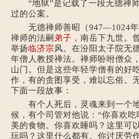
“地狱”是记载了一段无德禅师
过的公案。
无德禅师善昭（947—1024
禅师的法嗣
弟子
，南岳下九世。
举扬
临济宗
风。在汾阳太子院无
年僧人教授禅法。禅师吩咐僧众
山门。但是这些年轻学僧有的好
作，有的贪图享受，难以忘俗。
下面一段故事：
有个人死后，灵魂来到一个地
候，有个司管对他说：“你喜欢吃
美的食物。你喜欢睡吗？这里可
玩吗？这里什么都有。你讨厌劳