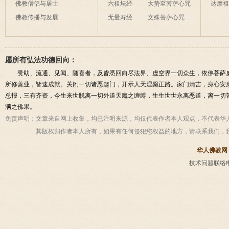
佛教僧侣与居士
六祖坛经
大势至菩萨心咒
达摩
佛教传播与发展
无量寿经
文殊菩萨心咒
愿所有弘法功德回向：
赞助、流通、见闻、随喜者，及皆悉回向尽法界、虚空界一切众生，依佛菩萨
所修善业，皆速成就。关闭一切诸恶趣门，开示人天涅槃正路。家门清吉，身心安
总报，三有齐资，今生来世脱离一切外道天魔之缠缚，生生世世永离恶道，离一切
满之佛果。
免责声明：
文章来自网上收集，均已注明来源，均仅代表作者本人观点，不代表华
其版权归作者本人所有，如果有任何侵犯您权益的地方，请联系我们，
华人佛教网
技术问题联络