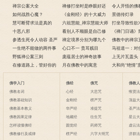
禅宗公案大全
禅修打坐时是睁眼好还
弟子开悟
令人开悟的佛
如何战胜心魔？
是闭眼好？
《金刚经》的十大威力
百首！
景德传灯录
慧可断臂求法是真的
六祖慧能_禅宗慧能大师
打坐导致性欲
吗？二祖断臂求法的故
十恶八邪
的一生
看别人不顺眼是自己修
么办
《禅门日诵》
事
参透生死令人动容 圣严
养不够
禅定境界分别为哪九个
佛教中的禅宗
法师圆寂前曾拒绝换
一生绝不能做的两件事
层次呢？
心口不一 贵耳贱目
谁？禅宗五祖
马祖道一：对
肾
野狐禅公案三则
庞蕴居士的神奇故事
绍
也是菩萨境界
上无片瓦盖头
在修道路上，管好你的
月在佛教中的寓意
土立足
大和尚“绝情”
这些动物和这条虫子
佛学入门
佛经
佛咒
佛教
佛教名词
心经
大悲咒
惟贤
佛教基础知识
金刚经
楞严咒
蕅益
佛教基本教义
华严经
准提咒
圣严
佛教因果定律
地藏经
往生咒
星云
怎样读懂佛经
圆觉经
药师咒
虚云
佛教修行及戒律
楞严经
六字大明咒
济群