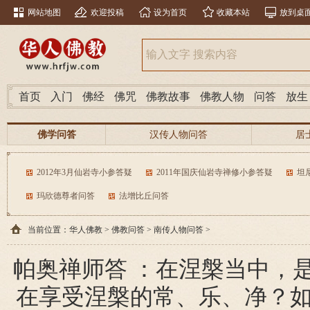
网站地图
欢迎投稿
设为首页
收藏本站
放到桌
首页
入门
佛经
佛咒
佛教故事
佛教人物
问答
放生
佛学问答
汉传人物问答
居
南传人物问答
分类问答
2012年3月仙岩寺小参答疑
2011年国庆仙岩寺禅修小参答疑
坦
玛欣德尊者问答
法增比丘问答
当前位置：
华人佛教
>
佛教问答
>
南传人物问答
>
帕奥禅师答 ：在涅槃当中，
在享受涅槃的常、乐、净？