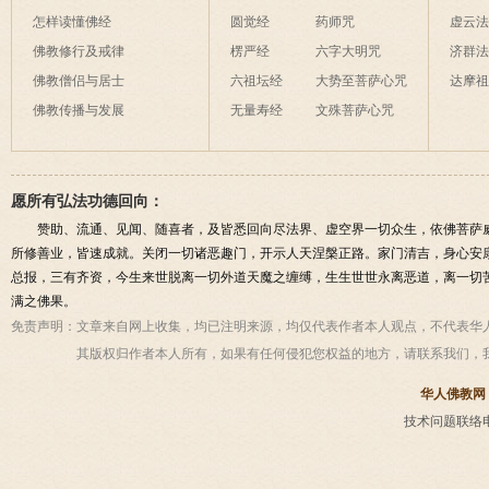
怎样读懂佛经
圆觉经
药师咒
虚云
佛教修行及戒律
楞严经
六字大明咒
济群
佛教僧侣与居士
六祖坛经
大势至菩萨心咒
达摩
佛教传播与发展
无量寿经
文殊菩萨心咒
愿所有弘法功德回向：
赞助、流通、见闻、随喜者，及皆悉回向尽法界、虚空界一切众生，依佛菩萨
所修善业，皆速成就。关闭一切诸恶趣门，开示人天涅槃正路。家门清吉，身心安
总报，三有齐资，今生来世脱离一切外道天魔之缠缚，生生世世永离恶道，离一切
满之佛果。
免责声明：
文章来自网上收集，均已注明来源，均仅代表作者本人观点，不代表华
其版权归作者本人所有，如果有任何侵犯您权益的地方，请联系我们，
华人佛教网
技术问题联络