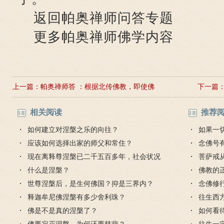
返回帕奥禅师问答专题
更多帕奥禅师佛学内容
上一篇：
帕奥禅师答 ：根据北传佛教，即使佛
下一篇
陀般涅槃之后，他仍然能以神通力变现无数的应
可思议的
相关阅读
推荐
化身，继续救度众生。禅师认为如何？
如何建立对涅槃之乐的向往？
如果一
应该如何选择出家的师父和常住？
想出的
念佛号
现在离释尊涅槃已二千五百多年，社会状况
菩萨戒
已完全不同，佛教是否已不合时宜？
什么是涅槃？
受吗？
佛教的
世尊涅槃后，是生何佛国？抑是三界内？
念佛修
释迦牟尼佛涅槃有多少舍利珠？
件是什
往生西
佛是不是真的涅槃了？
生吗？
如何看