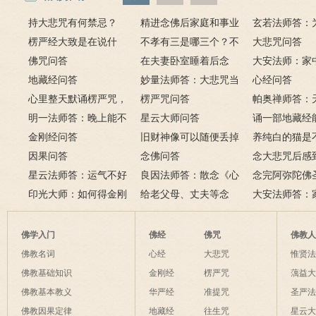
持大悲咒有何禁忌？
精进念佛后家庭和事业
玄若法师答：
楞严经大致是在说什
为何会出现很多逆缘？
不孝有三是哪三个？不
里持大悲咒会
大悲咒问答
么？如何修楞严法门？
佛咒问答
孝有三的含义是什么？
在夫妻卧室睡着后念
大安法师：家
地藏经问答
佛，有罪吗？
妙量法师答：大悲咒当
佛像应如何摆
心经问答
心里整天默诵楞严咒，
手机铃声如法吗？
楞严咒问答
帕奥禅师答：
方式对不对？
明一法师答：晚上能不
星云大师问答
阳眼的人是否
诵一部地藏经
能上香？为什么拜佛会
金刚经问答
旧财神像可以随便丢掉
禅法？
向给在世去世
养纯白的猫是
哭？这是流泪佛？
因果问答
吗？该怎么处理？
念佛问答
吗？
祥？
念大悲咒后感
星云法师答：运气不好
良因法师答：散念《心
朵莲花盛开，
念完阿弥陀佛
时如何转运？
印光大师：如何得金刚
经》将近一年，改念《地
给老父母、丈夫等念
吗？
是否需要回向
大安法师答：
经的真实利益？
藏经》可以吗？
《金刚经》、《心经》、
成灾怎么办？
往生咒可以吗？
佛学入门
佛经
佛咒
佛教
佛教名词
心经
大悲咒
惟贤
佛教基础知识
金刚经
楞严咒
蕅益
佛教基本教义
华严经
准提咒
圣严
佛教因果定律
地藏经
往生咒
星云