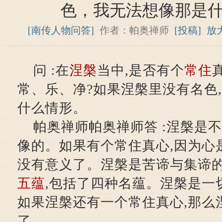
色，我无法想像那是
[南传人物问答]
作者：帕奥禅师
[投稿]
放
问 :在
涅槃
当中,是否有个
常住
常、乐、净?如果涅槃里没有名色
什么情形。
帕奥禅师帕奥禅师答 :涅槃是
像的。如果有个常住真心,因为心
没有意义了。涅槃是苦谛与集谛的
五蕴
,包括了四种名蕴。涅槃是一
如果涅槃还有一个常住真心,那么
了。