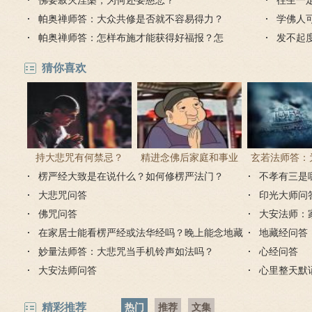
佛要寂灭涅槃，为何还要慈悲？
识？
往生一
帕奥禅师答：大众共修是否就不容易得力？
德吗？
学佛人
帕奥禅师答：怎样布施才能获得好福报？怎
法？
发不起
样持戒才能不受地狱恶道烧烤，享有大功
能往生
猜你喜欢
德？
持大悲咒有何禁忌？
精进念佛后家庭和事业
玄若法师答：
楞严经大致是在说什么？如何修楞严法门？
为何会出现很多逆缘？
里持大悲咒
不孝有三是
大悲咒问答
印光大师问
佛咒问答
大安法师：
在家居士能看楞严经或法华经吗？晚上能念地藏
地藏经问答
经吗？
妙量法师答：大悲咒当手机铃声如法吗？
心经问答
大安法师问答
心里整天默
精彩推荐
热门
推荐
文集