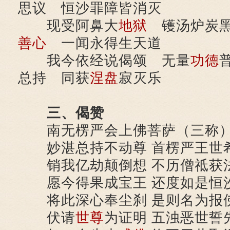
思议 恒沙罪障皆消灭
现受阿鼻大
地狱
镬汤炉炭黑
善心
一闻永得生天道
我今依经说偈颂 无量
功德
总持 同获
涅盘
寂灭乐
三、偈赞
南无楞严会上佛菩萨（三称
妙湛总持不动尊 首楞严王世
销我亿劫颠倒想 不历僧祗获
愿今得果成宝王 还度如是恒
将此深心奉尘刹 是则名为报
伏请
世尊
为证明 五浊恶世誓