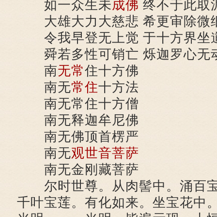
如一众生未
成佛
终不于此取
大雄大力大慈悲 希更审除微
令我早登无上觉 于十方界坐
舜若多性可销亡 烁迦罗心无
南
无常
住十方佛
南无
常住
十方法
南无常住十方僧
南无释迦牟尼佛
南无佛顶首楞严
南无
观世音菩萨
南无金刚藏菩萨
尔时世尊。从肉髻中。涌百宝
千叶宝莲。有化如来。坐宝花中