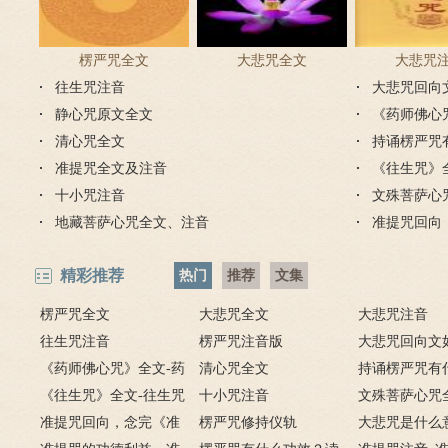
楞严咒全文
大悲咒全文
大悲咒
往生咒注音
大悲咒回向
静心咒原文全文
《药师佛心
清心咒全文
持诵楞严咒
准提咒全文及注音
《往生咒》
十小咒注音
文殊菩萨心
地藏菩萨心咒全文、注音
准提咒回向
精彩推荐
热门
推荐
文集
楞严咒全文
大悲咒全文
大悲咒注音
往生咒注音
楞严咒注音版
大悲咒回向文
《药师佛心咒》全文-药
清心咒全文
大悲咒回向文
持诵楞严咒有
师咒原文注音及释义
《往生咒》全文-往生咒
十小咒注音
用？楞严咒的
文殊菩萨心咒
注音及浅释
准提咒回向，念完《准
楞严咒修持仪轨
大悲咒是什么