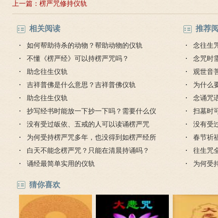
上一篇：
楞严咒修持仪轨
相关阅读
推荐
如何帮助待杀的动物？帮助动物的仪轨
念往生
不懂《楞严经》可以持楞严咒吗？
念咒时
助念往生仪轨
观世音
吉祥普佛是什么意思？吉祥普佛仪轨
好处
为什么
助念往生仪轨
念诵咒
抄写经书时能放一下抄一下吗？需要什么仪
扫墓时
轨？
没有受过皈依、五戒的人可以读诵楞严咒
没有受
吗？
为何受持楞严咒多年，也没得到如楞严经所
吗？
春节祈
说的功德？
白天不能念楞严咒？只能在清晨持诵吗？
往生咒
诵经最简单实用的仪轨
为何受
说的功
猜你喜欢