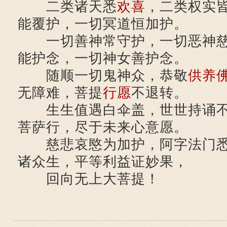
二类诸天悉
欢喜
，二类权实
能覆护，一切冥道恒加护。
一切善神常守护，一切恶神慈
能护念，一切神女善护念。
随顺一切鬼神众，恭敬
供养
无障难，菩提
行愿
不退转。
生生值遇白伞盖，世世持诵不
菩萨行，尽于未来心意愿。
慈悲哀愍为加护，阿字法门悉
诸众生，平等利益证妙果，
回向无上大菩提！