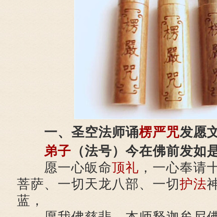
一、圣空法师诵
楞严咒
发愿
弟子
（法号）今在佛前发如
愿一心皈命
顶礼
，一心奉请
菩萨、一切天龙八部、一切
护法
蓝，