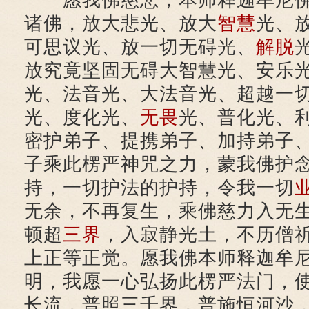
愿我佛慈悲，本师释迦牟尼佛
诸佛，放大悲光、放大
智慧
光、
可思议光、放一切无碍光、
解脱
放究竟坚固无碍大智慧光、安乐
光、法音光、大法音光、超越一
光、度化光、
无畏
光、普化光、
密护弟子、提携弟子、加持弟子
子乘此楞严神咒之力，蒙我佛护
持，一切护法的护持，令我一切
无余，不再复生，乘佛慈力入无
顿超
三界
，入寂静光土，不历僧
上正等正觉。愿我佛本师释迦牟
明，我愿一心弘扬此楞严法门，
长流，普照三千界，普施恒河沙