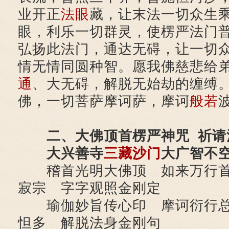
业开正
法眼
藏，让末法一切众生
眼，利乐一切群灵，使楞严法门
弘扬此法门，通达无碍，让一切
情无情同圆种智。愿我佛慈悲给
通
、大无碍，解脱无始劫的缠缚
佛，一切菩萨摩诃萨，摩诃
般若
二、大佛顶首楞严神咒 祈请
大兴善寺
三藏
沙门
大广智不
稽首光明大佛顶 如来万行首
寂宗 字字观照金刚定
瑜伽妙旨传心印 摩诃衍行总
怛多 解脱法身金刚句