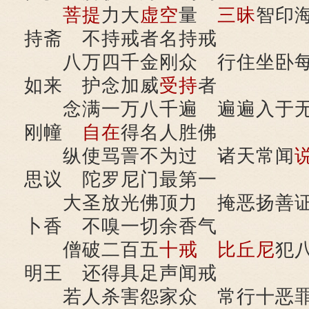
菩提
力大
虚空
量
三昧
智印
持斋 不持戒者名持戒
八万四千金刚众 行住坐卧每
如来 护念加威
受持
者
念满一万八千遍 遍遍入于无
刚幢
自在
得名人胜佛
纵使骂詈不为过 诸天常闻
思议 陀罗尼门最第一
大圣放光佛顶力 掩恶扬善证
卜香 不嗅一切余香气
僧破二百五
十戒
比丘尼
犯
明王 还得具足声闻戒
若人杀害怨家众 常行十恶罪