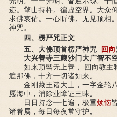
光明。一一光明。皆遍示现。十
迹。擎山持杵。徧虚空界。大众
求佛哀佑。一心听佛。无见顶相
神咒。
四、楞严咒正文
五、大佛顶首楞严神咒
回向
大兴善寺三藏沙门大广智不空
如来顶髻无上善， 回向教主
遮那佛，十方一切诸如来。
金刚藏王诸大士，一字金轮八
愿海中，消除业障证三昧。
日日持念一七遍，极重
烦恼
诸眷属，每日每夜常守护。