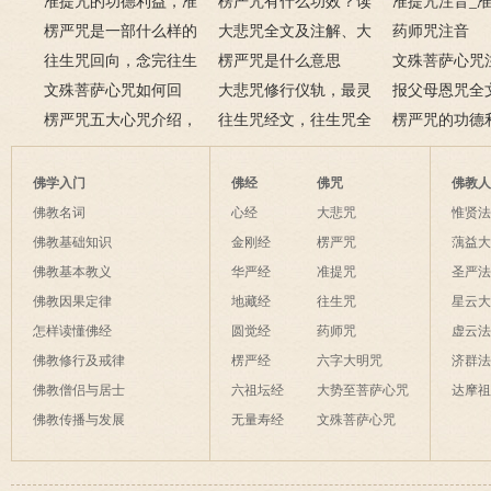
提咒》该如何回向？
准提咒的功德利益，准
楞严咒有什么功效？读
何叫大悲咒？
准提咒注音_
提咒功德利益大全
楞严咒是一部什么样的
诵楞严咒的好处
大悲咒全文及注解、大
注解
药师咒注音
经文？楞严咒经文
往生咒回向，念完往生
悲咒解释
楞严咒是什么意思
文殊菩萨心咒
咒要怎么回向？
文殊菩萨心咒如何回
大悲咒修行仪轨，最灵
报父母恩咒全
向？文殊菩萨心咒回向
楞严咒五大心咒介绍，
验的大悲咒仪轨
往生咒经文，往生咒全
父母恩咒怎么
楞严咒的功德
持五大心咒的作用
文注音及发音注解
诵楞严咒的功
佛学入门
佛经
佛咒
佛教
佛教名词
心经
大悲咒
惟贤
佛教基础知识
金刚经
楞严咒
蕅益
佛教基本教义
华严经
准提咒
圣严
佛教因果定律
地藏经
往生咒
星云
怎样读懂佛经
圆觉经
药师咒
虚云
佛教修行及戒律
楞严经
六字大明咒
济群
佛教僧侣与居士
六祖坛经
大势至菩萨心咒
达摩
佛教传播与发展
无量寿经
文殊菩萨心咒