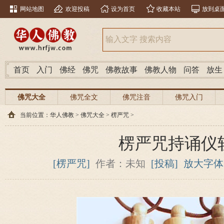
网站地图
欢迎投稿
设为首页
收藏本站
放到桌
首页
入门
佛经
佛咒
佛教故事
佛教人物
问答
放生
佛咒大全
佛咒全文
佛咒注音
佛咒入门
当前位置：
华人佛教
>
佛咒大全
>
楞严咒
>
楞严咒持诵仪
[楞严咒]
作者：未知
[投稿]
放大字体