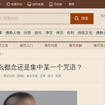
页
收藏本站
放到桌面
手机版
繁體
热
事
佛教人物
问答
放生
净宗
禅宗
舍利
传统文化
佛教
咒注音
佛咒入门
佛咒问答
佛咒讲解
佛咒简
章
>
么都念还是集中某一个咒语？
者：曙提法师
[投稿]
放大字体
正常
缩小
关闭