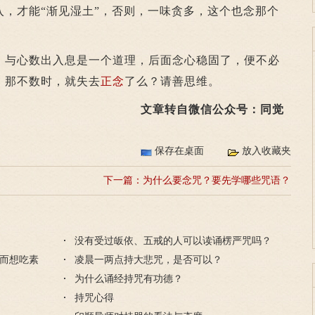
入，才能“渐见湿土”，否则，一味贪多，这个也念那个
与心数出入息是一个道理，后面念心稳固了，便不必
，那不数时，就失去
正念
了么？请善思维。
文章转自微信公众号：同觉
保存在桌面
放入收藏夹
下一篇：
为什么要念咒？要先学哪些咒语？
没有受过皈依、五戒的人可以读诵楞严咒吗？
而想吃素
凌晨一两点持大悲咒，是否可以？
为什么诵经持咒有功德？
持咒心得