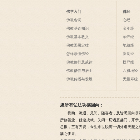
佛学入门
佛经
佛教名词
心经
佛教基础知识
金刚经
佛教基本教义
华严经
佛教因果定律
地藏经
怎样读懂佛经
圆觉经
佛教修行及戒律
楞严经
佛教僧侣与居士
六祖坛经
佛教传播与发展
无量寿经
愿所有弘法功德回向：
赞助、流通、见闻、随喜者，及皆悉回向尽
所修善业，皆速成就。关闭一切诸恶趣门，开示
总报，三有齐资，今生来世脱离一切外道天魔之
满之佛果。