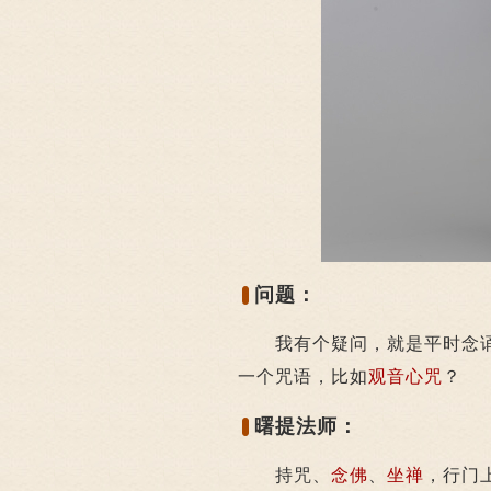
问题：
我有个疑问，就是平时念
一个咒语，比如
观音心咒
？
曙提法师：
持咒、
念佛
、
坐禅
，行门