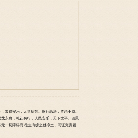
事
物
味
足，常得安乐，无诸病苦。欲行恶法，皆悉不成。
兵戈永息，礼让兴行，人民安乐，天下太平。四恩
无一切障碍而 往生有缘之佛净土，同证究竟圆