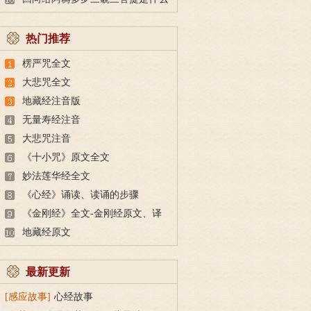
意思？
热门推荐
楞严咒全文
大悲咒全文
地藏经注音版
无量寿经注音
大悲咒注音
《十小咒》原文全文
妙法莲华经全文
《心经》诵读、读诵的步骤
《金刚经》全文-金刚经原文、译
文及释意
地藏经原文
最新更新
[感应故事]
心经故事