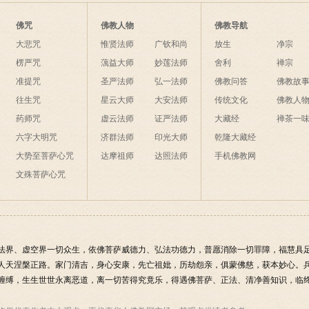
佛咒
佛教人物
佛教导航
大悲咒
惟贤法师
广钦和尚
放生
净宗
楞严咒
蕅益大师
妙莲法师
舍利
禅宗
准提咒
圣严法师
弘一法师
佛教问答
佛教故
往生咒
星云大师
大安法师
传统文化
佛教人
药师咒
虚云法师
证严法师
大藏经
禅茶一
六字大明咒
济群法师
印光大师
乾隆大藏经
大势至菩萨心咒
达摩祖师
达照法师
手机佛教网
文殊菩萨心咒
法界、虚空界一切众生，依佛菩萨威德力、弘法功德力，普愿消除一切罪障，福慧具
人天涅槃正路。家门清吉，身心安康，先亡祖妣，历劫怨亲，俱蒙佛慈，获本妙心。
缠缚，生生世世永离恶道，离一切苦得究竟乐，得遇佛菩萨、正法、清净善知识，临终