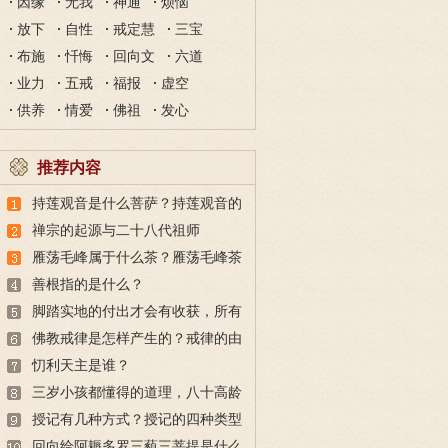
因缘
无我
神通
烦恼
放下
自性
戒定慧
三宝
布施
忏悔
回向文
六道
业力
五戒
福报
虚空
供养
情爱
佛祖
发心
推荐内容
持莲观音是什么菩萨？持莲观音的
故事
禅宗的起源与二十八代祖师
雁荡毛峰属于什么茶？雁荡毛峰茶
的特点与由来
善根指的是什么？
脚踏实地的付出才会有收获，所有
的付出都不会白费
佛教戒律是怎样产生的？戒律的由
来
忉利天主是谁？
三岁小孩都懂得的道理，八十高龄
也未必做得到
授记有几种方式？授记的四种类型
回向给阿耨多罗三藐三菩提是什么