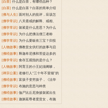
[白茶]
什么是白茶，有哪些品种？
[白茶]
什么是白茶？白茶的简单介绍
[佛与人生]
面对别人的批评，应该怎
么做？
[佛学常识]
八关斋戒的解释、戒相、
功德利益
[佛学常识]
袈裟是什么意思？为什么
叫福田衣？
[佛学常识]
为什么把佛法僧三者称
为“宝”？
[佛学常识]
为什么要皈依三宝？归投
三宝令身心安稳
[人物故事]
佛教贫女供灯的故事与启
示
[佛经故事]
释迦牟尼佛和菩提达多的
双头鸟故事
[佛学常识]
食存五观指的是什么？
[人物故事]
阿育王的小王妃须阇哆，
持戒穿素服得宝珠
[禅宗公案]
老修行人“三十年不冒烟”的
故事
[佛经故事]
富孩子变穷孩子，《法华
经》穷子喻的故事
[佛学常识]
布施的意思与种类
[佛经故事]
伽尸比丘尼身披袈裟出生
的因缘故事
[佛经故事]
迦旃延尊者度贫女，布施
的功德可以越渡贫穷的苦海