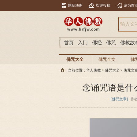
网站地图
欢迎投稿
设为首
首页
入门
佛经
佛咒
佛教故
佛咒大全
佛咒全文
佛
当前位置：
华人佛教
>
佛咒大全
>
佛咒文
念诵咒语是什
[佛咒文章]
作