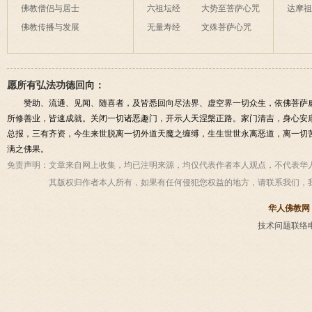
佛教僧侣与居士
六祖坛经
大势至菩萨心咒
达摩
佛教传播与发展
无量寿经
文殊菩萨心咒
愿所有弘法功德回向：
赞助、流通、见闻、随喜者，及皆悉回向尽法界、虚空界一切众生，依佛菩萨
所修善业，皆速成就。关闭一切诸恶趣门，开示人天涅槃正路。家门清吉，身心安
总报，三有齐资，今生来世脱离一切外道天魔之缠缚，生生世世永离恶道，离一切
满之佛果。
免责声明：
文章来自网上收集，均已注明来源，均仅代表作者本人观点，不代表华
其版权归作者本人所有，如果有任何侵犯您权益的地方，请联系我们，
华人佛教网
技术问题联络