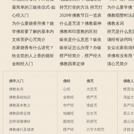
从婚后出轨事件看出的因
最简单的三皈依仪式-如
项
要讲什么？
持咒打坐的方法 持咒打
广佛华严经讲
为什么要学佛
果报应
何授三皈五戒居士仪轨
心经入门
坐的姿势图
2020年佛教节日一览表
用呢？
佛教唱赞时法
为什么要烧香拜佛？烧
什么是咒语？佛教最神
佛教名词
香的含义是什么？
学佛前要了解的基本内
奇的九个咒语
佛教和印度教的区别
持咒是什么意
容
文殊菩萨心咒简介
皈依是什么意思？皈依
持咒？
诵经有诀窍吗
在家烧香有什么讲究？
三宝又是什么意思？
皈依证怎么办理？办皈
十二条诀窍
女众出家前须
一些禁忌千万不要触
给去世的人上香的规矩
依证后的忌讳是什么？
楞严经简介，楞严经大
只有一次出家
求佛有没有用
碰！
金刚经入门
致在讲什么？
佛教因果定律
说佛菩萨可以
清心咒简介
佛学入门
佛经
佛咒
佛教
佛教名词
心经
大悲咒
惟贤
佛教基础知识
金刚经
楞严咒
蕅益
佛教基本教义
华严经
准提咒
圣严
佛教因果定律
地藏经
往生咒
星云
怎样读懂佛经
圆觉经
药师咒
虚云
佛教修行及戒律
楞严经
六字大明咒
济群