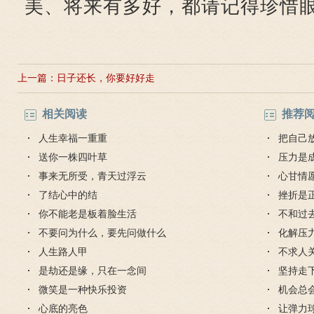
美、将来有多好，都请记得珍惜
上一篇：
日子还长，你要好好走
相关阅读
推荐
人生幸福一重重
把自己
送你一株四叶草
压力是
事来无所受，青天过浮云
心甘情
了结心中的结
挫折是
你不能老是板着脸生活
不和过
不要问为什么，要先问做什么
化解压
人生路人甲
不求人
是劫还是缘，只在一念间
坚持走
微笑是一种快乐投资
机会总
心底的亮色
让弹力