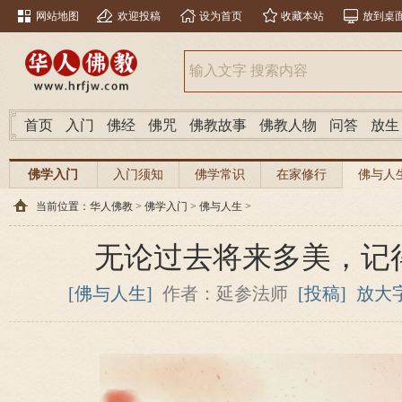
网站地图
欢迎投稿
设为首页
收藏本站
放到桌
首页
入门
佛经
佛咒
佛教故事
佛教人物
问答
放生
佛学入门
入门须知
佛学常识
在家修行
佛与人
当前位置：
华人佛教
>
佛学入门
>
佛与人生
>
无论过去将来多美，记
[佛与人生]
作者：延参法师
[投稿]
放大