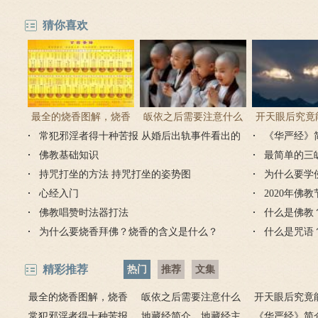
猜你喜欢
最全的烧香图解，烧香
皈依之后需要注意什么
开天眼后究竟
常犯邪淫者得十种苦报 从婚后出轨事件看出的
有何含义与讲究？
吗 皈依佛门后的注意事
《华严经》
么？
因果报应
佛教基础知识
项
最简单的三
持咒打坐的方法 持咒打坐的姿势图
为什么要学
心经入门
2020年佛
佛教唱赞时法器打法
什么是佛教
为什么要烧香拜佛？烧香的含义是什么？
什么是咒语
精彩推荐
热门
推荐
文集
最全的烧香图解，烧香
皈依之后需要注意什么
开天眼后究竟
有何含义与讲究？
常犯邪淫者得十种苦报
吗 皈依佛门后的注意事
地藏经简介，地藏经主
么？
《华严经》简