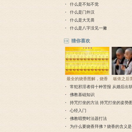
什么是不知不觉
什么是门外汉
什么是大无畏
什么是八字没见一撇
猜你喜欢
最全的烧香图解，烧香
皈依之后
常犯邪淫者得十种苦报 从婚后出
有何含义与讲究？
吗 皈依佛
因果报应
佛教基础知识
持咒打坐的方法 持咒打坐的姿势
心经入门
佛教唱赞时法器打法
为什么要烧香拜佛？烧香的含义是