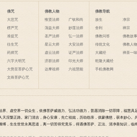
佛咒
佛教人物
佛教导航
大悲咒
惟贤法师
广钦和尚
放生
净宗
楞严咒
蕅益大师
妙莲法师
舍利
禅宗
准提咒
圣严法师
弘一法师
佛教问答
佛教故
往生咒
星云大师
大安法师
传统文化
佛教人
药师咒
虚云法师
证严法师
大藏经
禅茶一
六字大明咒
济群法师
印光大师
乾隆大藏经
大势至菩萨心咒
达摩祖师
六祖慧能
手机佛教网
文殊菩萨心咒
法界、虚空界一切众生，依佛菩萨威德力、弘法功德力，普愿消除一切罪障，福慧具
人天涅槃正路。家门清吉，身心安康，先亡祖妣，历劫怨亲，俱蒙佛慈，获本妙心。
缠缚，生生世世永离恶道，离一切苦得究竟乐，得遇佛菩萨、正法、清净善知识，临终