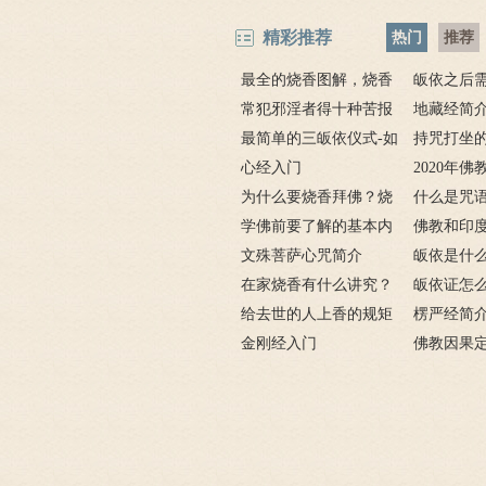
精彩推荐
热门
推荐
最全的烧香图解，烧香
皈依之后
有何含义与讲究？
常犯邪淫者得十种苦报
吗 皈依佛
地藏经简
从婚后出轨事件看出的因
最简单的三皈依仪式-如
项
要讲什么？
持咒打坐的
果报应
何授三皈五戒居士仪轨
心经入门
坐的姿势图
2020年
为什么要烧香拜佛？烧
什么是咒
香的含义是什么？
学佛前要了解的基本内
奇的九个咒
佛教和印
容
文殊菩萨心咒简介
皈依是什
在家烧香有什么讲究？
三宝又是什
皈依证怎
一些禁忌千万不要触
给去世的人上香的规矩
依证后的忌
楞严经简
碰！
金刚经入门
致在讲什么
佛教因果