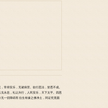
事
物
味
足，常得安乐，无诸病苦。欲行恶法，皆悉不成。
兵戈永息，礼让兴行，人民安乐，天下太平。四恩
无一切障碍而 往生有缘之佛净土，同证究竟圆