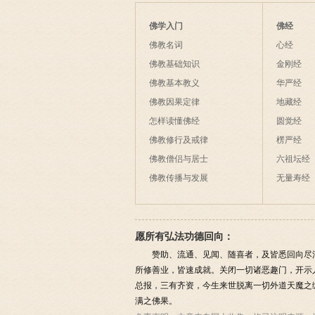
佛学入门
佛经
佛教名词
心经
佛教基础知识
金刚经
佛教基本教义
华严经
佛教因果定律
地藏经
怎样读懂佛经
圆觉经
佛教修行及戒律
楞严经
佛教僧侣与居士
六祖坛经
佛教传播与发展
无量寿经
愿所有弘法功德回向：
赞助、流通、见闻、随喜者，及皆悉回向尽
所修善业，皆速成就。关闭一切诸恶趣门，开示
总报，三有齐资，今生来世脱离一切外道天魔之
满之佛果。