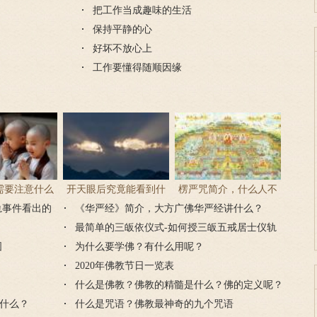
把工作当成趣味的生活
保持平静的心
好坏不放心上
工作要懂得随顺因缘
需要注意什么
开天眼后究竟能看到什
楞严咒简介，什么人不
轨事件看出的
门后的注意事
《华严经》简介，大方广佛华严经讲什么？
么？
能念楞严咒？
项
最简单的三皈依仪式-如何授三皈五戒居士仪轨
图
为什么要学佛？有什么用呢？
2020年佛教节日一览表
什么是佛教？佛教的精髓是什么？佛的定义呢？
什么？
什么是咒语？佛教最神奇的九个咒语