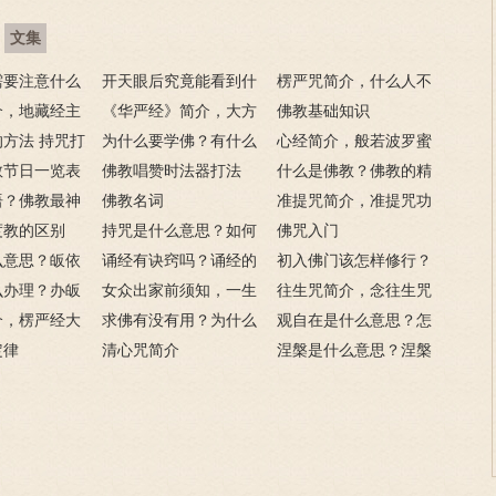
文集
需要注意什么
开天眼后究竟能看到什
楞严咒简介，什么人不
门后的注意事
介，地藏经主
么？
《华严经》简介，大方
能念楞严咒？
佛教基础知识
方法 持咒打
广佛华严经讲什么？
为什么要学佛？有什么
心经简介，般若波罗蜜
佛教节日一览表
用呢？
佛教唱赞时法器打法
多心经内容介绍
什么是佛教？佛教的精
语？佛教最神
佛教名词
髓是什么？佛的定义
准提咒简介，准提咒功
语
度教的区别
持咒是什么意思？如何
呢？
德及妙用
佛咒入门
么意思？皈依
持咒？
诵经有诀窍吗？诵经的
初入佛门该怎样修行？
么意思？
么办理？办皈
十二条诀窍
女众出家前须知，一生
往生咒简介，念往生咒
讳是什么？
介，楞严经大
只有一次出家机会
求佛有没有用？为什么
要注意什么？
观自在是什么意思？怎
？
定律
说佛菩萨可以保佑人？
清心咒简介
么理解？
涅槃是什么意思？涅槃
的四种分类分别指什
么？