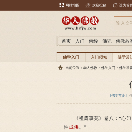
网站地图
欢迎投稿
设为首
首页
入门
佛经
佛咒
佛教故
佛学入门
入门须知
佛学常
当前位置：
华人佛教
>
佛学入门
>
佛学常
[佛学常识]
《祖庭事苑》卷八：“心印者
性
成佛
。”