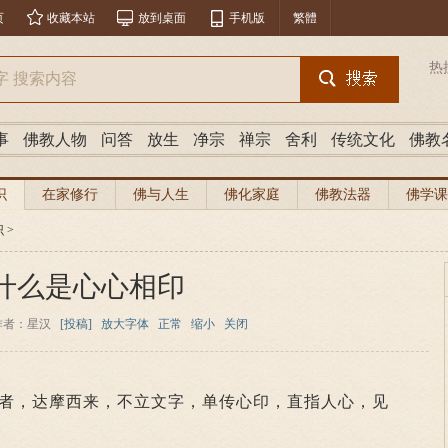
页
收藏本站
放到桌面
手机版
繁體
热
事
佛教人物
问答
放生
净宗
禅宗
舍利
传统文化
佛教
识
在家修行
佛与人生
佛化家庭
佛教法器
佛学课
识
>
什么是心心相印
作者：星汉
[投稿]
放大字体
正常
缩小
关闭
，达摩西来，不立文字，单传心印，直指人心，见