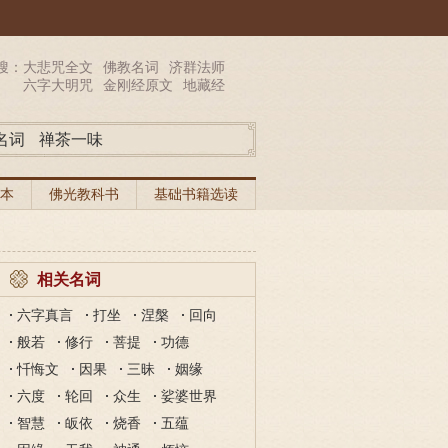
搜：
大悲咒全文
佛教名词
济群法师
六字大明咒
金刚经原文
地藏经
名词
禅茶一味
本
佛光教科书
基础书籍选读
相关名词
六字真言
打坐
涅槃
回向
般若
修行
菩提
功德
忏悔文
因果
三昧
姻缘
六度
轮回
众生
娑婆世界
智慧
皈依
烧香
五蕴