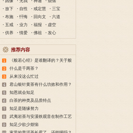
因缘
无我
神通
烦恼
放下
自性
戒定慧
三宝
布施
忏悔
回向文
六道
五戒
业力
福报
虚空
供养
情爱
佛祖
发心
推荐内容
《般若心经》是谁翻译的？关于般
若心经的译者玄奘大师
什么是千两茶？
从来没这么忙过
君山银针黄茶有什么功效和作用？
知恩就会知足
白茶的种类及品质特点
知足是随缘努力
武夷岩茶与安溪铁观音在制作工艺
上有何区别？
知足少欲少烦恼
家里的普洱茶长霉了，还能喝吗？