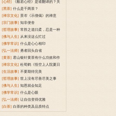
[心经]
《般若心经》是谁翻译的？关
于般若心经的译者玄奘大师
[黑茶]
什么是千两茶？
[禅宗文化]
景岑《示僧偈》的禅意
[宗门故事]
知非便舍
[哲理故事]
常胜之道曰柔，忍是一种
境界
[佛与人生]
从来没这么忙过
[佛学常识]
什么是心心相印
[弘一法师]
勇者回头自省
[黄茶]
君山银针黄茶有什么功效和作
用？
[禅宗文化]
杜荀鹤《悟空上人院夏日
题诗》的禅意
[生活故事]
不要期待完美
[哲理故事]
世上没有尽善尽美之事
[佛与人生]
知恩就会知足
[佛学常识]
什么是心眼
[弘一法师]
让自信变得优雅
[白茶]
白茶的种类及品质特点