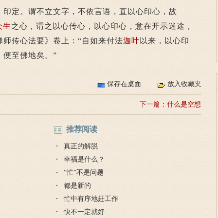
、印定。谓不立文字，不依言语，直以心印心，故
众生
之心，谓之以心传心，以心印心，意在开示迷途，
禅师传心法要》卷上：“自如来付法
迦叶
以来，以心印
，便至佛地矣。”
保存在桌面
放入收藏夹
下一篇：
什么是空想
推荐阅读
真正的解脱
幸福是什么？
“忙”不是问题
都是新的
忙中有序地赶工作
快不一定就好