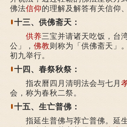
佛法
信仰
的理解及解答有关信仰
十三、供佛斋天：
供养
三宝并请诸天吃饭，台
公」，
佛教
则称为「供佛斋天」
初九举行。
十四、春祭秋祭：
指农曆四月清明法会与七月
会，称为春秋二祭。
十五、生亡普佛：
指延生普佛与荐亡普佛。延生