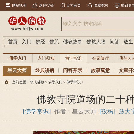
网站地图
欢迎投稿
设为首页
收藏本站
放到桌
首页
入门
佛经
佛咒
佛教故事
佛教人物
问答
放生
佛学入门
入门须知
佛学常识
在家修行
佛与人
星云大师
经典讲解
问答开示
故事寓意
文章开
当前位置：
华人佛教
>
佛学入门
>
佛学常识
>
佛教寺院道场的二十
[佛学常识]
作者：星云大师
[投稿]
放大