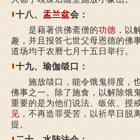
十八、
盂兰盆
会：
是藉著供佛斋僧的
功德
，以
趣，并且报答七世父母恩德的佛
道场均于农曆七月十五日举行。
十九、瑜伽燄口：
施放燄口，能令饿鬼得度，也
佛事之一。除了施食，以解除饿
重要的是为他们说法、皈依、授
见
，不再造罪受苦，以祈早日脱
提。
二十、水陆法会：