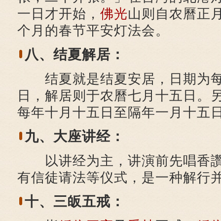
一日才开始，
佛光
山则自农曆正
个月的春节平安灯法会。
八、结夏解居：
结夏就是结夏安居，日期为每
日，解居则于农曆七月十五日。
每年十月十五日至隔年一月十五
九、大座讲经：
以讲经为主，讲演前先唱香讚
有信徒请法等仪式，是一种解行
十、三皈五戒：