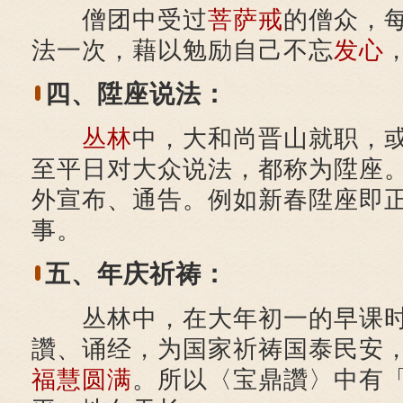
僧团中受过
菩萨戒
的僧众，
法一次，藉以勉励自己不忘
发心
四、陞座说法：
丛林
中，大和尚晋山就职，
至平日对大众说法，都称为陞座
外宣布、通告。例如新春陞座即
事。
五、年庆祈祷：
丛林中，在大年初一的早课时
讚、诵经，为国家祈祷国泰民安
福慧
圆满
。所以〈宝鼎讚〉中有