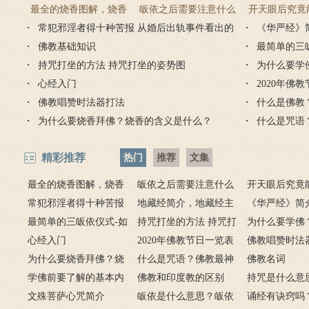
最全的烧香图解，烧香
皈依之后需要注意什么
开天眼后究竟
常犯邪淫者得十种苦报 从婚后出轨事件看出的
有何含义与讲究？
吗 皈依佛门后的注意事
《华严经》
么？
因果报应
佛教基础知识
项
最简单的三
持咒打坐的方法 持咒打坐的姿势图
为什么要学
心经入门
2020年佛
佛教唱赞时法器打法
什么是佛教
为什么要烧香拜佛？烧香的含义是什么？
什么是咒语
精彩推荐
热门
推荐
文集
最全的烧香图解，烧香
皈依之后需要注意什么
开天眼后究竟
有何含义与讲究？
常犯邪淫者得十种苦报
吗 皈依佛门后的注意事
地藏经简介，地藏经主
么？
《华严经》简
从婚后出轨事件看出的因
最简单的三皈依仪式-如
项
要讲什么？
持咒打坐的方法 持咒打
广佛华严经讲
为什么要学佛
果报应
何授三皈五戒居士仪轨
心经入门
坐的姿势图
2020年佛教节日一览表
用呢？
佛教唱赞时法
为什么要烧香拜佛？烧
什么是咒语？佛教最神
佛教名词
香的含义是什么？
学佛前要了解的基本内
奇的九个咒语
佛教和印度教的区别
持咒是什么意
容
文殊菩萨心咒简介
皈依是什么意思？皈依
持咒？
诵经有诀窍吗