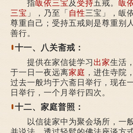
指
皈依三宝
及
受持
五戒。
皈
三宝
」，乃至「
自性
三宝」，皈
尊重自己；受持五戒则是尊重别
善行。
十一、八关斋戒：
提供在家信徒学习
出家
生活
于一日一夜远离
家庭
，进住寺院
过去一般均于六斋日举行，现在
日举行，一个月举行四次。
十二、家庭普照：
以信徒家中为聚会场所，一般
并说法，透过轻鬆的佛法座谈方