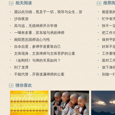
相关阅读
推荐
愿以此功德，普及于一切，我等与众生，皆
都是新
共成佛道
沙弥夜游
忙中有
高与远，无德禅师开示学僧
快不一
一喝有多重，苏东坡与承皓禅师
把工作
南阳慧忠国师说心与性
保持平
自伞自度，参禅学道要靠自己
好坏不
文殊现身，文喜禅师与文殊菩萨的公案
工作要
《金刚经》与禅的关系如何？
面对工
到了龙潭
四
放下身
不能代替，开善道谦禅师的公案
别做一
猜你喜欢