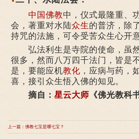
中国佛教
中，仪式最隆重、
会，著重对水陆
众生
的普济，除
持咒的法施，可令受苦众生心开
弘法利生是寺院的使命，虽然
很多，然而八万四千法门，皆是
是，要能应机
教化
，应病与药，
喜，接引众生悟入佛的知见。
摘自：
星云大师
《佛光教科
上一篇：
佛教七宝是哪七宝？