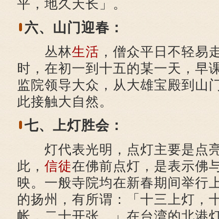
平，地久天长」。
六、山门迎春：
丛林
生活
，僧众平日不轻易
时，在初一到十五的某一天，早
监院领导大众，从大雄宝殿到山
此接触大自然。
七、上灯胜会：
灯代表光明，点灯主要是点亮
此，
信徒
在佛前点灯，是表示佛
映。一般寺院均在新春期间举行
的扬州，有所谓：「十三上灯，
帐，二十开张。」在台湾的北港