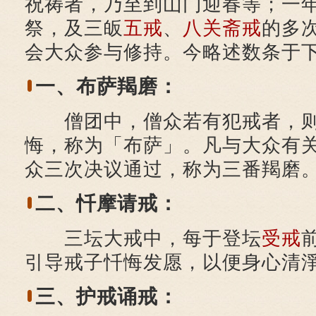
祝祷者，乃至到山门迎春等；一
祭，及三皈
五戒
、
八关斋戒
的多
会大众参与修持。今略述数条于
一、布萨羯磨：
僧团中，僧众若有犯戒者，则
悔，称为「布萨」。凡与大众有
众三次决议通过，称为三番羯磨
二、忏摩请戒：
三坛大戒中，每于登坛
受戒
引导戒子忏悔发愿，以便身心清
三、护戒诵戒：