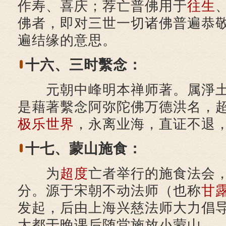
作寿、喜庆；荐亡普佛用于
往生
佛者，即对三世一切诸佛普遍恭
遍结缘的意思。
十六、三时繫念：
元朝中峰明本禅师著。属淨土
是藉著繫念阿弥陀佛万德洪名，
极乐世界
，永离业海，直证不退
十七、蒙山施食：
为
超度
亡者举行的施食法会
分。源于宋朝不动法师（也称
甘
发起，后由上海兴慈法师大力倡
大都于晚课后随堂施放小蒙山。