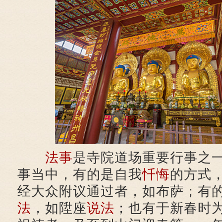
法事
是寺院道场重要行事之
事当中，有的是自我
忏悔
的方式
经大众附议通过者，如布萨；有
法
，如陞座
说法
；也有于新春时