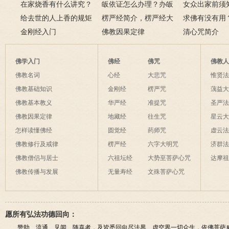
在家烧香有什么讲究？
三宝又是什么意思？
皈依证怎么办理？办皈
十二条诀窍
女众出家前须
一些禁忌千万不要触
给去世的人上香的规矩
依证后的忌讳是什么？
楞严经简介，楞严经大
只有一次出家
求佛有没有用
碰！
金刚经入门
致在讲什么？
佛教因果定律
说佛菩萨可以
清心咒简介
佛学入门
佛经
佛咒
佛教
佛教名词
心经
大悲咒
惟贤
佛教基础知识
金刚经
楞严咒
蕅益
佛教基本教义
华严经
准提咒
圣严
佛教因果定律
地藏经
往生咒
星云
怎样读懂佛经
圆觉经
药师咒
虚云
佛教修行及戒律
楞严经
六字大明咒
济群
佛教僧侣与居士
六祖坛经
大势至菩萨心咒
达摩
佛教传播与发展
无量寿经
文殊菩萨心咒
愿所有弘法功德回向：
赞助、流通、见闻、随喜者，及皆悉回向尽法界、虚空界一切众生，依佛菩萨