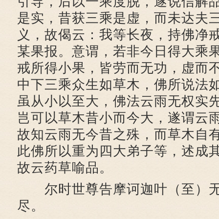
引导，后以一乘度脱，遂说信解
是实，昔获三乘是虚，而未达夫
义，故偈云：我等长夜，持佛净
某果报。意谓，若非今日得大乘
戒所得小果，皆劳而无功，虚而
中下三乘众生如草木，佛所说法
虽从小以至大，佛法云雨无权实
岂可以草木昔小而今大，遂谓云
故知云雨无今昔之殊，而草木自
此佛所以重为四大弟子等，述成
故云药草喻品。
尔时世尊告摩诃迦叶（至）无
尽。