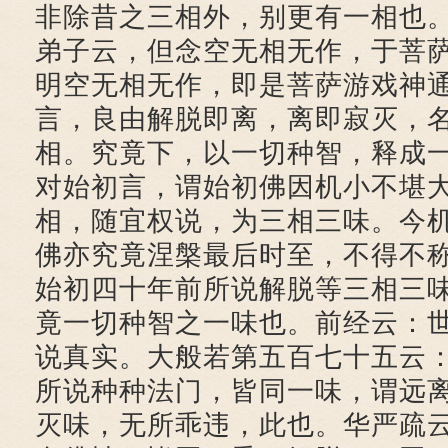
非除昔之三相外，别更有一相也
弟子云，但念空无相无作，于菩
明空无相无作，即是菩萨游戏神
言，良由解脱即离，离即寂灭，
相。究竟下，以一切种智，释成
对始初言，谓始初佛因机小不堪
相，随宜权说，为三相三味。今
佛亦究竟涅槃最后时至，不得不
始初四十年前所说解脱等三相三
竟一切种智之一味也。前经云：
说真实。大般若第五百七十五云
所说种种法门，皆同一味，谓远
灭味，无所乖违，此也。华严疏