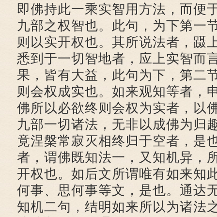
即佛持此一乘实智用方法，而便
九部之权智也。此句，为下第一
则以实开权也。其所说法者，蹑
悉到于一切智地者，应上实智而
果，皆有大益，此句为下，第二
则会权成实也。如来观知等者，
佛所以必欲终则会权为实者，以
九部一切诸法，无非以成佛为归
竟涅槃常寂灭相终归于空者，是
者，谓佛既知法一，又知机异，
开权也。如后文所谓唯有如来知
何事、思何事等文，是也。通达
知机二句，结明如来所以为诸法