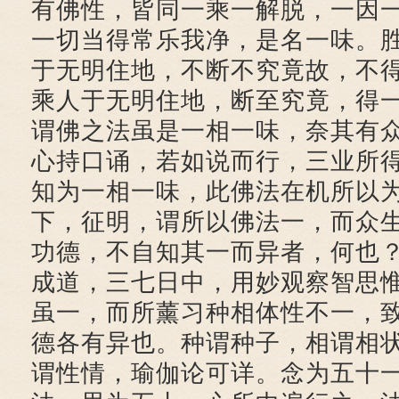
有佛性，皆同一乘一解脱，一因
一切当得常乐我净，是名一味。
于无明住地，不断不究竟故，不
乘人于无明住地，断至究竟，得
谓佛之法虽是一相一味，奈其有
心持口诵，若如说而行，三业所
知为一相一味，此佛法在机所以
下，征明，谓所以佛法一，而众
功德，不自知其一而异者，何也
成道，三七日中，用妙观察智思
虽一，而所薰习种相体性不一，
德各有异也。种谓种子，相谓相
谓性情，瑜伽论可详。念为五十