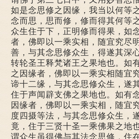
如是念思修之因缘，我当以何等
念而思，思而修，修而得其何等
众生住于下，正明修而得果，如
者，佛即以一乘实相，随宜究尽
善，与其念思修众生，得遂其深
转轮圣王释梵诸王之果地也。如
之因缘者，佛即以一乘实相随宜
谛十二缘，与其念思修众生，遂
住于声闻辟支佛之果地也。如有
因缘者，佛即以一乘实相，随宜
度四摄等法，与其念思修众生，
竟，住于三贤十圣一乘佛果之地
谓众生虽得佛与其法念思修，住