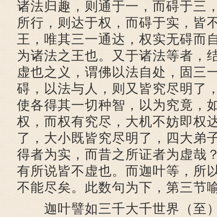
诸法归趣，则通于一，而碍于三
所行，则达于权，而碍于实，皆
王，唯其三一通达，权实无碍而
为诸法之王也。又于诸法等者，
虚也之义，谓佛以法自处，固三
碍，以法与人，则又皆究尽明了
使各得其一切种智，以为究竟，
权，而权有究尽，大机不妨即权
了，大小既皆究尽明了，四大弟
得者为实，而昔之所证者为虚哉
有所说皆不虚也。而迦叶等，所
不能尽矣。此数句为下，第三节
迦叶譬如三千大千世界（至）