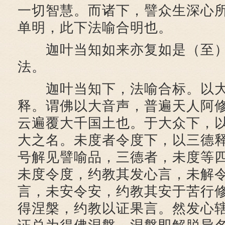
一切智慧。而诸下，譬众生深心
单明，此下法喻合明也。
迦叶当知如来亦复如是（至）
法。
迦叶当知下，法喻合标。以大
释。谓佛以大音声，普遍天人阿
云遍覆大千国土也。于大众下，
大之名。未度者令度下，以三德
号解见譬喻品，三德者，未度等
未度令度，约教其发心言，未解
言，未安令安，约教其安于苦行
得涅槃，约教以证果言。然发心