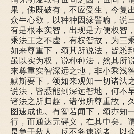
果，佛既破有，不应受生，今复
众生心欲，以种种因缘譬喻，说
有是根本实智，出现是方便权智
乘法王之不虚，有权智故，为三
如来尊重下，颂其所说法，皆悉
虽以实为权，说种种法，然其所
来尊重实智深远之地，非小乘浅
默斯要下，颂如来观知一切诸法
说法，皆悉能到深远智地，何不
诸法之所归趣，诸佛所尊重故，
图速成也。有智若闻下，颂亦知
行，而通达无碍义，在其中矣。
是急于救人，反不务速说者，以