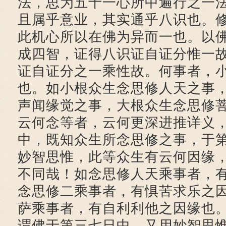
法，思为五十一心所中遍行之一
且属乎意业，其实通乎八识也。
此机心所以在佛为异而一也。以
成四智，证得八识证自证分惟一
证自证分之一乘性故。何事者，
也。如小根众生念思修人天之事
声闻缘觉之事，大根众生念思修
云何念等者，云何更深进推详义
中，既知众生所念思修之事，于
妙智思惟，此等众生有云何因缘
不同哉！如念思修人天乘事者，
念思修二乘事者，有惧苦求乐之
萨乘事者，有自利利他之因缘也
谓佛于第三七日中，又用妙智思