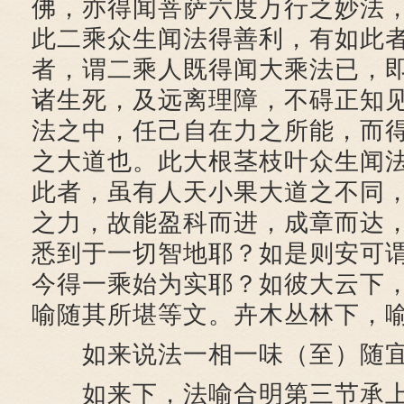
佛，亦得闻菩萨六度万行之妙法
此二乘众生闻法得善利，有如此
者，谓二乘人既得闻大乘法已，
诸生死，及远离理障，不碍正知
法之中，任己自在力之所能，而
之大道也。此大根茎枝叶众生闻
此者，虽有人天小果大道之不同
之力，故能盈科而进，成章而达
悉到于一切智地耶？如是则安可
今得一乘始为实耶？如彼大云下
喻随其所堪等文。卉木丛林下，
如来说法一相一味（至）随宜
如来下，法喻合明第三节承上