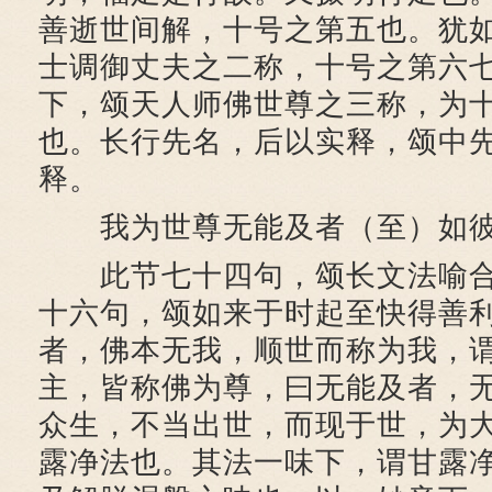
善逝世间解，十号之第五也。犹
士调御丈夫之二称，十号之第六
下，颂天人师佛世尊之三称，为
也。长行先名，后以实释，颂中
释。
我为世尊无能及者（至）如彼
此节七十四句，颂长文法喻合
十六句，颂如来于时起至快得善
者，佛本无我，顺世而称为我，
主，皆称佛为尊，曰无能及者，
众生，不当出世，而现于世，为
露净法也。其法一味下，谓甘露