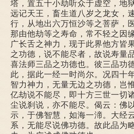
塔，置五十小劫听众于虚空，地
远记天王，畜生道八岁之龙女，
行，从地出六万恒沙等之菩萨，
那由他劫等之寿命，常不轻之因
广长舌之神力，现于此界他方皆
之功德，说不能尽者，故说寿量
喜法师三品之功德也。彼三品功
此，据此一经一时尚尔。况四十
智力神力，无量无边之功德，岂
亿劫说不能尽，即十方三世一切
尘说刹说，亦不能尽。偈云：佛
示，于佛智慧，如海一渧。大经
系，无能尽说佛功德。故此品为