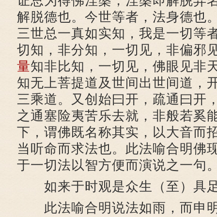
证总为得佛涅槃，涅槃即解脱异
解脱德也。今世等者，法身德也
三世总一真如实知，我是一切等
切知，非分知，一切见，非偏邪
量
知非比知，一切见，佛眼见非
知无上菩提道及世间出世间道，
三乘道。又创始曰开，疏通曰开
之通塞险夷苦乐去就，非般若奚
下，谓佛既名称其实，以大音而
当听命而求法也。此法喻合明佛
于一切法以智方便而演说之一句
如来于时观是众生（至）具足
此法喻合明说法如雨，而申明