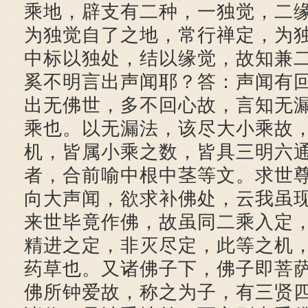
乘地，辟支有二种，一独觉，二
为独觉自了之地，常行禅定，为
中标以独处，结以缘觉，故知兼
奚不明言出声闻耶？答：声闻有
出无佛世，多不回心故，言知无
乘也。以无漏法，该尽大小乘故
机，皆属小乘之数，皆具三明六
者，合前喻中根中茎等文。求世
向大声闻，欲求补佛处，云我虽
来世毕竟作佛，故虽同二乘入定
精进之定，非灭尽定，此等之机
药草也。又诸佛子下，佛子即菩
佛所钟爱故，称之为子，有三贤