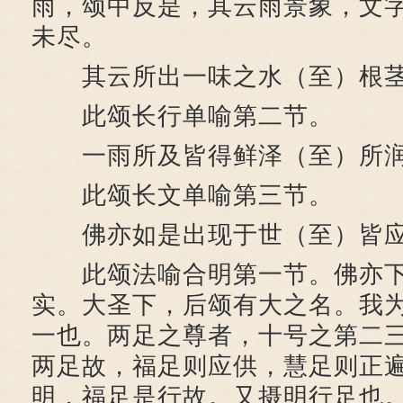
雨，颂中反是，其云雨景象，文
未尽。
其云所出一味之水（至）根茎
此颂长行单喻第二节。
一雨所及皆得鲜泽（至）所润
此颂长文单喻第三节。
佛亦如是出现于世（至）皆应
此颂法喻合明第一节。佛亦下
实。大圣下，后颂有大之名。我
一也。两足之尊者，十号之第二
两足故，福足则应供，慧足则正
明，福足是行故。又摄明行足也