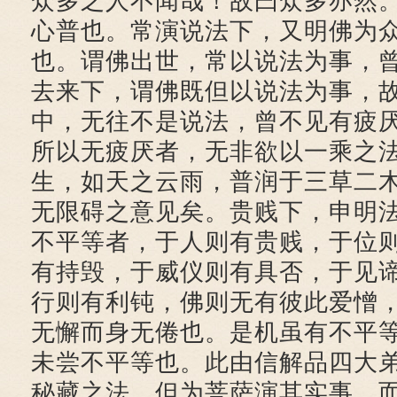
众多之人不闻哉！故曰众多亦然
心普也。常演说法下，又明佛为
也。谓佛出世，常以说法为事，
去来下，谓佛既但以说法为事，
中，无往不是说法，曾不见有疲
所以无疲厌者，无非欲以一乘之
生，如天之云雨，普润于三草二
无限碍之意见矣。贵贱下，申明
不平等者，于人则有贵贱，于位
有持毁，于威仪则有具否，于见
行则有利钝，佛则无有彼此爱憎
无懈而身无倦也。是机虽有不平
未尝不平等也。此由信解品四大
秘藏之法，但为菩萨演其实事，