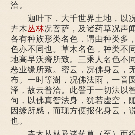
洽。
迦叶下，大千世界土地，以况
卉木
丛林
况菩萨，及诸药草况声
各有种族形类名色，谓由种类多
色亦不同也。草木名色，种类不
地高早沃瘠所致。三乘人名色不
恶业缘所致。密云，况佛身云，
布。一时等澍，况佛法雨，一音
泽，故云普洽。此譬于一切法以
句，以佛真智法身，犹若虚空，
因缘所感，而现方便报化身云，
也。
卉木丛林及诸药草（至）而得