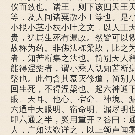
仪而致也。诸王，则下该四天王
等，及人间诸粟散小王等也。是
小根小茎小枝小叶之文，以人王
贵，犹属生死有漏故。然皆可以
故称为药。非佛法栋梁故，比之
者，知苦断集之法也。简别天人
能得涅槃者，谓小乘人既知苦断
槃也。此句含其慕灭修道，简别
回生死，不得涅槃也。起六神通
眼、天耳、他心、宿命、神境、
六通中天眼明、宿命明、漏尽明
即六通之半，奚用重开？答曰：
人，广如法数详之，以上颂声闻