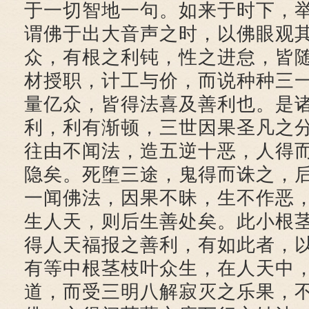
于一切智地一句。如来于时下，
谓佛于出大音声之时，以佛眼观
众，有根之利钝，性之进怠，皆
材授职，计工与价，而说种种三
量亿众，皆得法喜及善利也。是
利，利有渐顿，三世因果圣凡之
往由不闻法，造五逆十恶，人得
隐矣。死堕三途，鬼得而诛之，
一闻佛法，因果不昧，生不作恶
生人天，则后生善处矣。此小根
得人天福报之善利，有如此者，
有等中根茎枝叶众生，在人天中
道，而受三明八解寂灭之乐果，