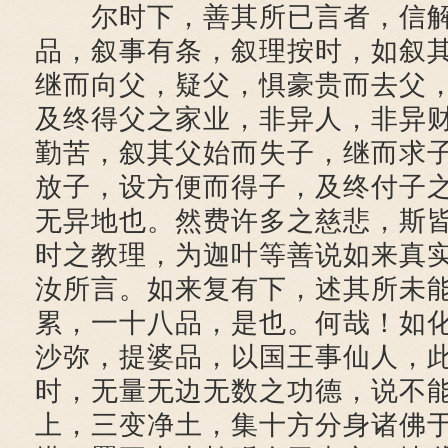
尔时下，善其所已言者，信解
品，叙事有条，叙理按时，如叙
继而向父，疑父，惧豪贵而去父
及终得父之家业，非异人，非异
勤苦，叙其父始而失子，继而求
放子，设方便而得子，及终付子
无异地也。然费许多之慈悲，斯
时之教理，为迦叶等善说如来真
汝所言。如来复有下，述其所未
累，一十八品，是也。何哉！如
沙弥，提婆品，以国王事仙人，
时，无量无边无数之功德，说不
上，三变净土，集十方分身诸佛