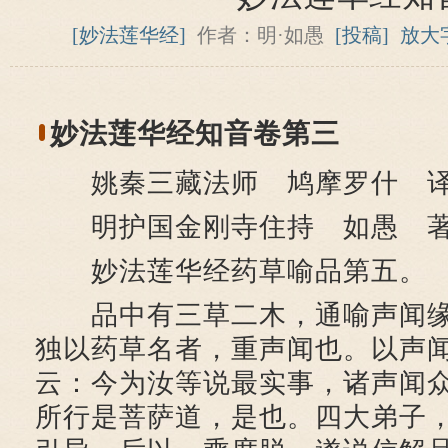
[妙法莲华经]
作者：明·如愚
[投稿]
放大
妙法莲华经知音卷第三
姚秦三藏法师 鸠摩罗什 
明护国金刚寺住持 如愚 
妙法莲华经药草喻品第五。
品中有三草二木，通喻声闻缘
独以药草名者，重声闻也。以声
云：今为汝等说最实事，诸声闻
所行是菩萨道，是也。四大弟子