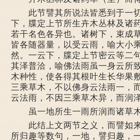
此节譬其所说法皆悉到于一切
下，牒定上节所生卉木丛林及诸
若干名色各异也。诸树下，束成
皆各随器量，以受云雨，喻大小
然。一云下，牒定上节密云等二
其泽普洽，喻佛法雨虽一身云所
木种性，使各得其根叶生长华果
三乘草木，不以佛身云法雨一，
云法雨，不因三乘草木异，而润
虽一地所生一雨所润而诸草木
此结上文两节之义，而譬如来
所归趣等数句，一地，譬归趣，