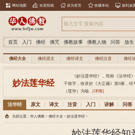
网站地图
欢迎投稿
设为首页
收藏本站
放到桌
首页
入门
佛经
佛咒
佛教故事
佛教人物
问答
放生
佛经大全
佛经原文
佛经译文
佛经注音
佛经
《妙法莲华经》，简称《法华经》，（梵
妙法莲华经
千馀字，收录於《大正藏》第9册，经号26
（莲华）为喻...
[详情]
法华经
原文
译文
注音
入门
讲解
问答
当前位置：
华人佛教
>
佛经大全
>
妙法莲华经
>
妙法莲华经知