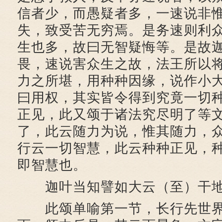
信者少，而愚疑者多，一速说非
失，致受苦无穷焉。是务速则利
生也多，故曰无智疑悔等。是故
畏，速说害众生之故，法王所以
力之所堪，用种种因缘，说作小
曰用权，其实皆令得到究竟一切
正见，此又颂于诸法究尽明了等
了，此云随力为说，惟其随力，
行云一切智慧，此云种种正见，
即智慧也。
迦叶当知譬如大云（至）干地
此颂单喻第一节，长行先世界