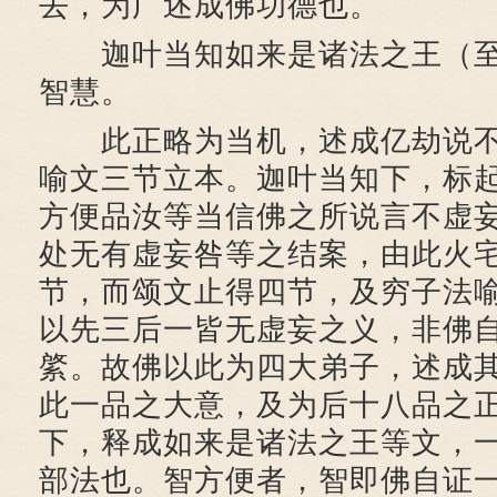
去，为广述成佛功德也。
迦叶当知如来是诸法之王（至
智慧。
此正略为当机，述成亿劫说不
喻文三节立本。迦叶当知下，标
方便品汝等当信佛之所说言不虚
处无有虚妄咎等之结案，由此火
节，而颂文止得四节，及穷子法
以先三后一皆无虚妄之义，非佛
綮。故佛以此为四大弟子，述成
此一品之大意，及为后十八品之
下，释成如来是诸法之王等文，
部法也。智方便者，智即佛自证