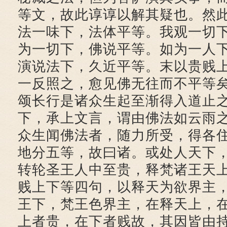
等文，故此谆谆以解其疑也。然
法一味下，法体平等。我观一切
为一切下，佛说平等。如为一人
演说法下，久近平等。末以贵贱
一反照之，愈见佛无往而不平等
颂长行是诸众生起至渐得入道止
下，承上文言，谓由佛法如云雨
众生闻佛法者，随力所受，得各
地分五等，故曰诸。或处人天下
转轮圣王人中至贵，释梵诸王天
贱上下等四句，以释天为欲界主
王下，梵王色界主，在释天上，
上者贵，在下者贱故，其因皆由