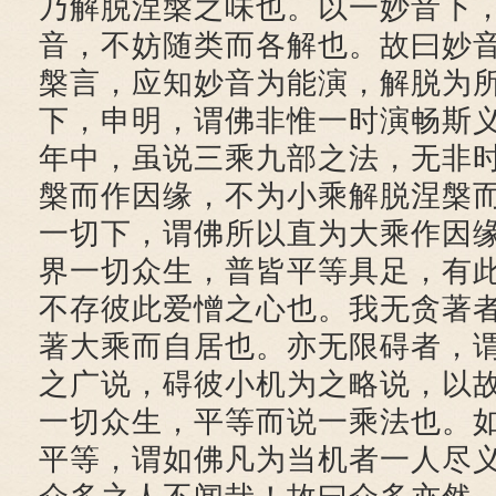
乃解脱涅槃之味也。以一妙音下
音，不妨随类而各解也。故曰妙
槃言，应知妙音为能演，解脱为
下，申明，谓佛非惟一时演畅斯
年中，虽说三乘九部之法，无非
槃而作因缘，不为小乘解脱涅槃
一切下，谓佛所以直为大乘作因
界一切众生，普皆平等具足，有
不存彼此爱憎之心也。我无贪著
著大乘而自居也。亦无限碍者，
之广说，碍彼小机为之略说，以
一切众生，平等而说一乘法也。
平等，谓如佛凡为当机者一人尽