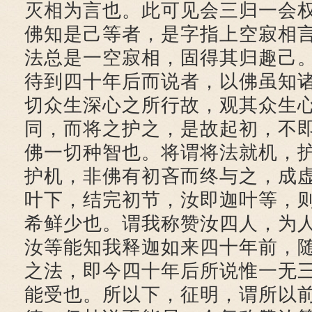
灭相为言也。此可见会三归一会
佛知是己等者，是字指上空寂相
法总是一空寂相，固得其归趣己
待到四十年后而说者，以佛虽知
切众生深心之所行故，观其众生
同，而将之护之，是故起初，不
佛一切种智也。将谓将法就机，
护机，非佛有初吝而终与之，成
叶下，结完初节，汝即迦叶等，
希鲜少也。谓我称赞汝四人，为
汝等能知我释迦如来四十年前，
之法，即今四十年后所说惟一无
能受也。所以下，征明，谓所以