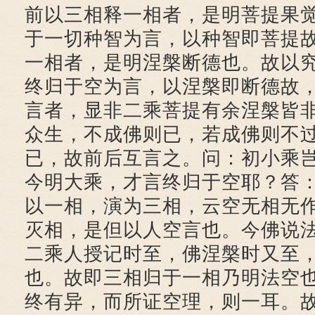
前以三相释一相者，是明菩提果
于一切种智为言，以种智即菩提
一相者，是明涅槃断德也。故以
终归于空为言，以涅槃即断德故
言者，显非二乘菩提有余涅槃皆
众生，不成佛则已，若成佛则不
已，故前后互言之。问：初小乘
今明大乘，才言终归于空耶？答
以一相，演为三相，云空无相无
灭相，是但以人空言也。今佛说
二乘人授记时至，佛涅槃时又至
也。故即三相归于一相乃明法空
终有异，而所证空理，则一耳。