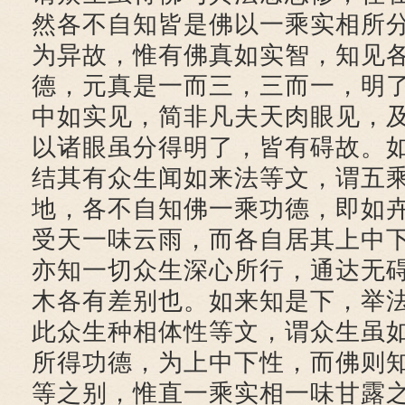
然各不自知皆是佛以一乘实相所
为异故，惟有佛真如实智，知见
德，元真是一而三，三而一，明
中如实见，简非凡夫天肉眼见，
以诸眼虽分得明了，皆有碍故。
结其有众生闻如来法等文，谓五
地，各不自知佛一乘功德，即如
受天一味云雨，而各自居其上中
亦知一切众生深心所行，通达无
木各有差别也。如来知是下，举
此众生种相体性等文，谓众生虽
所得功德，为上中下性，而佛则
等之别，惟直一乘实相一味甘露