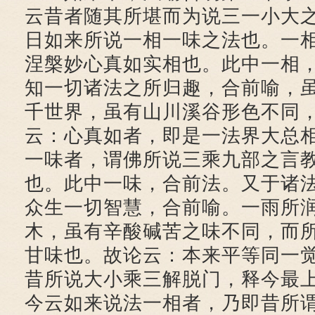
云昔者随其所堪而为说三一小大
日如来所说一相一味之法也。一
涅槃妙心真如实相也。此中一相
知一切诸法之所归趣，合前喻，
千世界，虽有山川溪谷形色不同
云：心真如者，即是一法界大总
一味者，谓佛所说三乘九部之言
也。此中一味，合前法。又于诸
众生一切智慧，合前喻。一雨所
木，虽有辛酸碱苦之味不同，而
甘味也。故论云：本来平等同一
昔所说大小乘三解脱门，释今最
今云如来说法一相者，乃即昔所