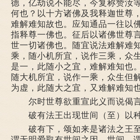
德，亿劫说不能尽，今复称赞汝
何也？以十方诸佛及我释迦世尊
难解难知故也。应知通品一往以
指释尊一佛也。征后以诸佛世尊
世一切诸佛也。随宜说法难解难
乘，随小机所宜，说作三乘，众
是一，此随小之宜，难解难知也
随大机所宜，说作一乘，众生但
为虚，此随大之宜，又难解难知
尔时世尊欲重宣此义而说偈
破有法王出现世间（至）以种
破有下，颂如来是诸法之王至
谓无明爱取有世间之因，世间，