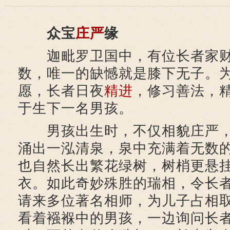
众宝
庄严
缘
迦毗罗卫国中，有位长者家财
数，唯一的缺憾就是膝下无子。
愿，长者日夜
精进
，修习善法，
于生下一名男孩。
男孩出生时，不仅相貌庄严，
涌出一泓清泉，泉中充满着无数
也自然长出繁花绿树，树梢更悬
衣。如此奇妙殊胜的瑞相，令长
请来多位著名相师，为儿子占相
看着襁褓中的男孩，一边询问长