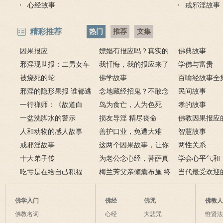
心经故事
戒邪淫故事
精彩推荐
热门
推荐
文集
因果报应
嫖娼有报应吗？真实的
佛典故事
邪淫现世报：二男女车
嫖娼报应
我忏悔，我的报应来了
学佛与富贵
上纵欲酿车祸被烧死
被烧死的蛇
－淫人妻者，妻淫人
佛学故事
百喻经故事全
邪淫的隐形果报 谁都逃
念地藏经招鬼？不敢念
民间故事
不掉
一行禅师：《故道白
地藏经的请进来
鸟为食亡，人为色死
孝的故事
云》
一盆洗脚水的警示
损友导淫 精尽丧命
佛教因果报应
人和动物的感人故事
善护口业，免遭大难
例
智慧故事
戒邪淫故事
这两个因果故事，让你
两性关系
十大弟子传
了解什么是业障
为老公念心经，菩萨真
学会心平气和
吃亏是在给自己积福
的加持为其开智慧了
梅兰芳父亲倾囊布施 终
当代最受欢迎
获善报
师及其代表作
佛学入门
佛经
佛咒
佛教
佛教名词
心经
大悲咒
惟贤