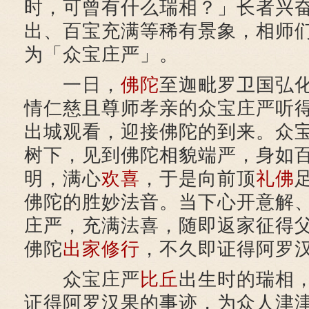
时，可曾有什么瑞相？」长者兴
出、百宝充满等稀有景象，相师
为「众宝庄严」。
一日，
佛陀
至迦毗罗卫国弘
情仁慈且尊师孝亲的众宝庄严听
出城观看，迎接佛陀的到来。众
树下，见到佛陀相貌端严，身如
明，满心
欢喜
，于是向前顶
礼佛
佛陀的胜妙法音。当下心开意解
庄严，充满法喜，随即返家征得
佛陀
出家
修行
，不久即证得阿罗
众宝庄严
比丘
出生时的瑞相
证得阿罗汉果的事迹，为众人津