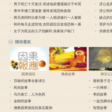
男子死亡十天复活 讲述地府遭遇揭示千年冥
济公是
界之谜
青年学佛三遇鬼妻 最终发现恐怖真相
济公和
两兄弟同时出家为僧 一人精进修行一人被驱
缺点的
逐出国
和尚每天走进坟地 农民跟踪后发现恐怖一幕
菩萨与
女子为死去的儿子找解药 挨家挨户敲门
伪善世
猜你喜欢
因果报应
佛典故事
禅宗公
百喻经故事全集译注
善财童子五
民间故事
一行禅师：
鸟为食亡，人为色死
孝的故事
金刚经故事
一盆洗脚水
佛教因果报应的真实案例
智慧故事