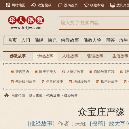
网站地图
欢迎投稿
设为首页
收藏本站
放到桌
首页
入门
佛经
佛咒
佛教故事
佛教人物
问答
放生
佛教故事
佛经故事
人物故事
哲理故事
生活故事
智言慧语
国王拒美人
大德讲故事
百喻故事广释
尼
佛经民间故事
圣者的故事
地藏经故事
楞严经故事
当前位置：
华人佛教
>
佛教故事
>
佛经故事
>
众宝庄严缘
[佛经故事]
作者：未知
[投稿]
放大字