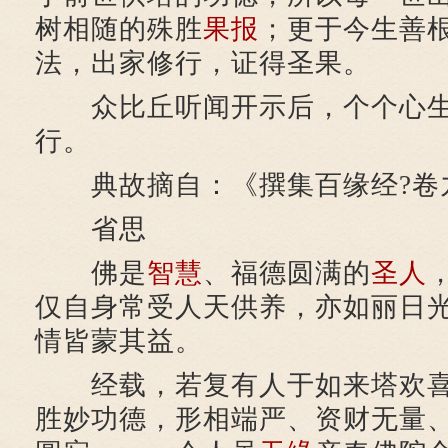
树相随的殊胜
果报
；更于今生善
法，出家修行，证得圣果。
众比丘听闻开示后，个个心生
行。
典故摘自：《撰集百缘经?卷
省思
佛是
智慧
、福德圆满的
圣人
仅自身常受人天供养，亦如丽日
情皆蒙其益。
经载，若复有人于如来塔欢喜
胜妙功德，形相端严、资财无量