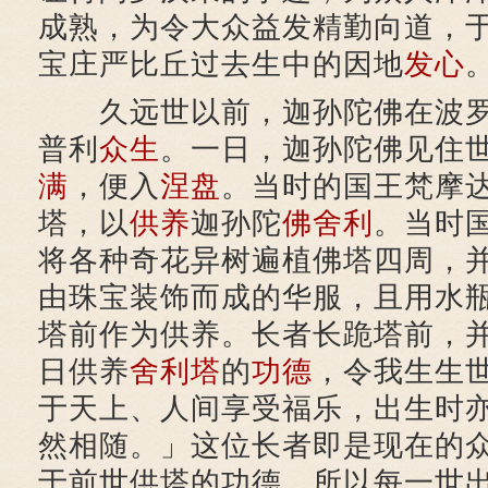
成熟，为令大众益发精勤向道，
宝庄严比丘过去生中的因地
发心
久远世以前，迦孙陀佛在波罗
普利
众生
。一日，迦孙陀佛见住
满
，便入
涅盘
。当时的国王梵摩
塔，以
供养
迦孙陀
佛舍利
。当时
将各种奇花异树遍植佛塔四周，
由珠宝装饰而成的华服，且用水
塔前作为供养。长者长跪塔前，
日供养
舍利塔
的
功德
，令我生生
于天上、人间享受福乐，出生时
然相随。」这位长者即是现在的
于前世供塔的功德，所以每一世