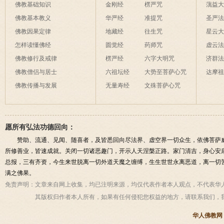
佛教基础知识
金刚经
楞严咒
蕅益
佛教基本教义
华严经
准提咒
圣严
佛教因果定律
地藏经
往生咒
星云
怎样读懂佛经
圆觉经
药师咒
虚云
佛教修行及戒律
楞严经
六字大明咒
济群
佛教僧侣与居士
六祖坛经
大势至菩萨心咒
达摩
佛教传播与发展
无量寿经
文殊菩萨心咒
愿所有弘法功德回向：
赞助、流通、见闻、随喜者，及皆悉回向尽法界、虚空界一切众生，依佛菩萨
所修善业，皆速成就。关闭一切诸恶趣门，开示人天涅槃正路。家门清吉，身心安
总报，三有齐资，今生来世脱离一切外道天魔之缠缚，生生世世永离恶道，离一切
满之佛果。
免责声明：
文章来自网上收集，均已注明来源，均仅代表作者本人观点，不代表华
其版权归作者本人所有，如果有任何侵犯您权益的地方，请联系我们，
华人佛教网