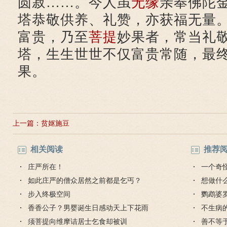
圆寂……。今人虽
无缘
亲奉佛陀
塔恭敬供养、礼赞，亦获福无量
富贵，乃至
菩提
妙果者，常当礼
塔，生生世世不仅富贵常随，最
果。
上一篇：
贫妪施豆
相关阅读
推荐
庄严所在！
一个奇
如此庄严的僧众居然之前都是乞丐？
想做什
步入终极空间
鹦鹉婆
香香公子？男婴诞生日感动天上下花雨
不生病
须菩提向维摩诘居士乞食却被训
善不等