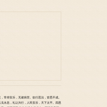
事
物
味
足，常得安乐，无诸病苦。欲行恶法，皆悉不成。
兵戈永息，礼让兴行，人民安乐，天下太平。四恩