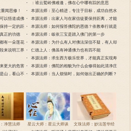
：谁云鹫岭佛难逢，佛在心中哪有踪的意思
注重闻思修！
本源法师：至心精进，专注于目标，成功自然水
可以悟道成佛
到渠成
本源法师：出家人与在家信徒要保持距离，才能
保持一定的距
更好地度化众生
本源法师：如何报答佛陀的恩德？依教奉行就是
真正的功德
对佛最好的报恩
本源法师：皈依三宝是踏入佛门的第一步
都有一朵莲花
本源法师：为什么有人对佛法深信不疑，有人却
段来说明三界
生不起信心？
仁德上人：佛虽有神通佛力也有四不能
本源法师：求生西方极乐世界，才能真正实现寿
来更大的危害
命的无量
本源法师：佛陀的相貌为什么会修得如此清净庄
是山，看山不
严？
本源法师：当人烦恼时，如何做出正确的判断？
：净慧法师
星云大师：星云大师谈
文珠法师：妙法莲华经