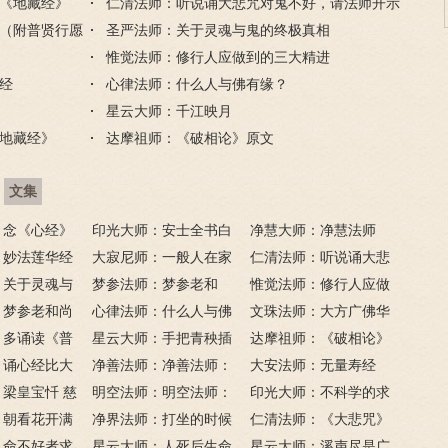
《地藏经》
经》浅译
仁清法师：听说诵大悲咒对鬼不好，请法师开示
《心经》
（附普贤行愿
圣严法师：关于灵魂与鬼的终极真相
惟觉法师：修行人应做到的三大精进
经
心律法师：什么人与佛有缘？
星云大师：千江映月
地藏经》
达摩祖师：《破相论》原文
文集
：念《心经》
印光大师：安士全书白
净慧大师：净慧法师
》更好吗？
：妙法莲华经
话解
大寂尼师：一般人在家
《楞严经》浅译
仁清法师：听说诵大悲
：关于灵魂与
里可以读诵《地藏经》
梦参法师：梦参老和
咒对鬼不好，请法师开
惟觉法师：修行人应做
相
：梦参老和尚
吗？
尚：金刚经
心律法师：什么人与佛
示
到的三大精进
文珠法师：大方广佛华
经
：多诵读《普
有缘？
星云大师：手把青秧插
严经
达摩祖师：《破相论》
地藏经》
：诵心经比大
满田，低头便见水中天；
净善法师：净善法师：
原文
大安法师：无量寿经
吗
梁皇宝忏 慈
六根清净方为道，退步原
看风水与算命能否改变命
明空法师：明空法师：
印光大师：不科学的求
：朝看花开满
来是向前。
运？
《心经》中的般若智慧
净界法师：打坐的时候
子秘方，但是很灵验
仁清法师：《大悲咒》
花落树还空；
：命不好者求
该怎么念佛？
星云大师：人死后生命
的九种世间利益
星云大师：溪声尽是广