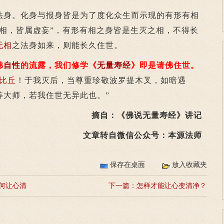
法身。化身与报身皆是为了度化众生而示现的有形有相
有相，皆属虚妄”，有形有相之身皆是生灭之相，不得长
无相
之法身如来，则能长久住世。
佛
自性
的流露，我们修学《
无量寿经
》即是请佛住世。
比丘
！于我灭后，当尊重珍敬波罗提木叉，如暗遇
等大师，若我住世无异此也。”
摘自：《佛说无量寿经》讲记
文章转自微信公众号：本源法师
保存在桌面
放入收藏夹
何让心清
下一篇：
怎样才能让心变清净？