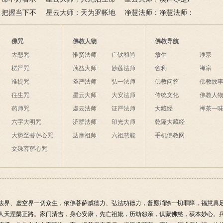
间事，花与人
有个简单方
：把握当下不
是怎样的？
星云大师：天为罗帐地
长舌，山色无非清净身；
净慧法师：净慧法师：
为毡，日月星辰伴我眠；
夜来八万四千偈，他日如
《妙法莲华经》浅释
夜间不敢长伸足，恐怕踏
何举似人？
佛咒
佛教人物
佛教导航
破海底天。
大悲咒
惟贤法师
广钦和尚
放生
净宗
楞严咒
蕅益大师
妙莲法师
舍利
禅宗
准提咒
圣严法师
弘一法师
佛教问答
佛教故
往生咒
星云大师
大安法师
传统文化
佛教人
药师咒
虚云法师
证严法师
大藏经
禅茶一
六字大明咒
济群法师
印光大师
乾隆大藏经
大势至菩萨心咒
达摩祖师
六祖慧能
手机佛教网
文殊菩萨心咒
法界、虚空界一切众生，依佛菩萨威德力、弘法功德力，普愿消除一切罪障，福慧具
人天涅槃正路。家门清吉，身心安康，先亡祖妣，历劫怨亲，俱蒙佛慈，获本妙心。