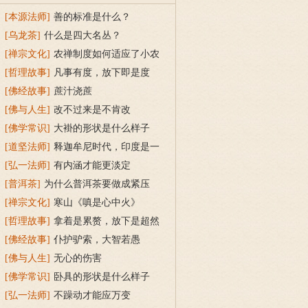
[本源法师]
善的标准是什么？
[乌龙茶]
什么是四大名丛？
[禅宗文化]
农禅制度如何适应了小农
经济？
[哲理故事]
凡事有度，放下即是度
[佛经故事]
蔗汁浇蔗
[佛与人生]
改不过来是不肯改
[佛学常识]
大褂的形状是什么样子
的？
[道坚法师]
释迦牟尼时代，印度是一
个怎样的社会？
[弘一法师]
有内涵才能更淡定
[普洱茶]
为什么普洱茶要做成紧压
茶？
[禅宗文化]
寒山《嗔是心中火》
[哲理故事]
拿着是累赘，放下是超然
[佛经故事]
仆护驴索，大智若愚
[佛与人生]
无心的伤害
[佛学常识]
卧具的形状是什么样子
的？
[弘一法师]
不躁动才能应万变