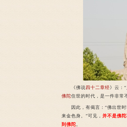
《佛说
四十二章经
》云：
佛陀
住世的时代，是一件非常
因此，有偈言：“佛出世时
来金色身。”可见，
并不是佛陀
到佛陀
。