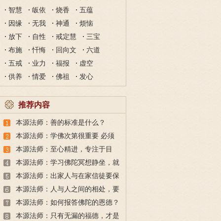
智慧
皈依
烧香
五蕴
因缘
无我
神通
烦恼
放下
自性
戒定慧
三宝
布施
忏悔
回向文
六道
五戒
业力
福报
虚空
供养
情爱
佛祖
发心
推荐内容
本源法师：善的标准是什么？
本源法师：学佛次第很重要 必须
注重闻思修！
本源法师：至心精进，专注于目
标，成功自然水到渠成
本源法师：学习佛陀冥想静坐，就
可以悟道成佛吗？
本源法师：出家人与在家信徒要保
持距离，才能更好地度化众生
本源法师：人与人之间的相处，要
保持一定的距离
本源法师：如何报答佛陀的恩德？
依教奉行就是对佛最好的报恩
本源法师：只有无漏的福德，才是