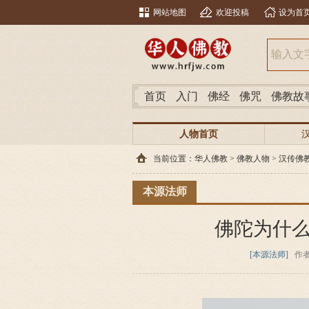
网站地图
欢迎投稿
设为首
首页
入门
佛经
佛咒
佛教故
人物首页
当前位置：
华人佛教
>
佛教人物
>
汉传佛
本源法师
佛陀为什
[本源法师]
作