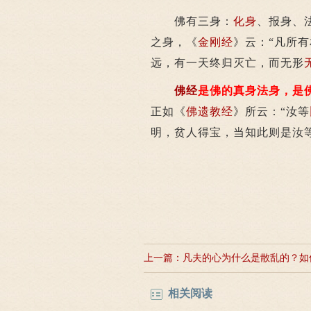
佛有三身：
化身
、报身、
之身，《
金刚经
》云：“凡所
远，有一天终归灭亡，而无形
佛经
是佛的真身法身，是
正如《
佛遗教经
》所云：“汝等
明，贫人得宝，当知此则是汝
上一篇：
凡夫的心为什么是散乱的？如
净？
相关阅读