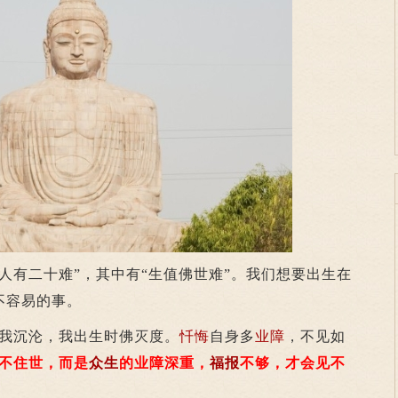
“人有二十难”，其中有“生值佛世难”。我们想要出生在
不容易的事。
我沉沦，我出生时佛灭度。
忏悔
自身多
业障
，不见如
不住世，而是
众生
的业障深重，
福报
不够，才会见不