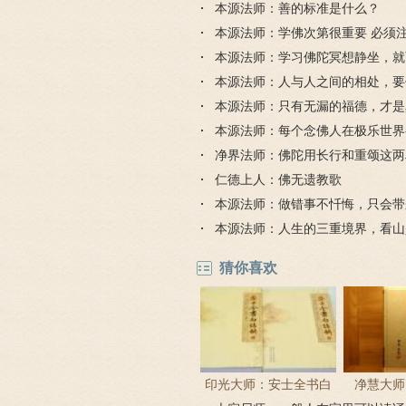
本源法师：善的标准是什么？
本源法师：学佛次第很重要 必须
本源法师：学习佛陀冥想静坐，就
吗？
本源法师：人与人之间的相处，要
离
本源法师：只有无漏的福德，才是
本源法师：每个念佛人在极乐世界
净界法师：佛陀用长行和重颂这两
火宅
仁德上人：佛无遗教歌
本源法师：做错事不忏悔，只会带
本源法师：人生的三重境界，看山
是山，看山仍是山
猜你喜欢
印光大师：安士全书白
净慧大师