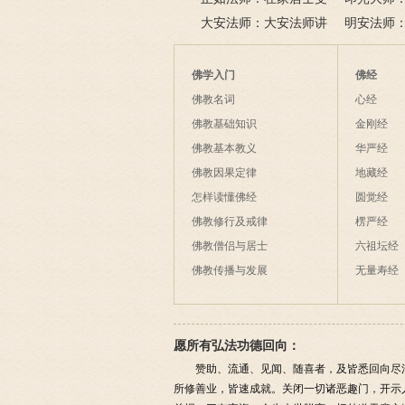
此身不向今生度，更向何
五戒可以搭缦衣吗？
大安法师：大安法师讲
若将花比人
美好姻缘，
明安法师
生度此身？
解
间事一同。
法
后悔
佛学入门
佛经
佛教名词
心经
佛教基础知识
金刚经
佛教基本教义
华严经
佛教因果定律
地藏经
怎样读懂佛经
圆觉经
佛教修行及戒律
楞严经
佛教僧侣与居士
六祖坛经
佛教传播与发展
无量寿经
愿所有弘法功德回向：
赞助、流通、见闻、随喜者，及皆悉回向尽
所修善业，皆速成就。关闭一切诸恶趣门，开示