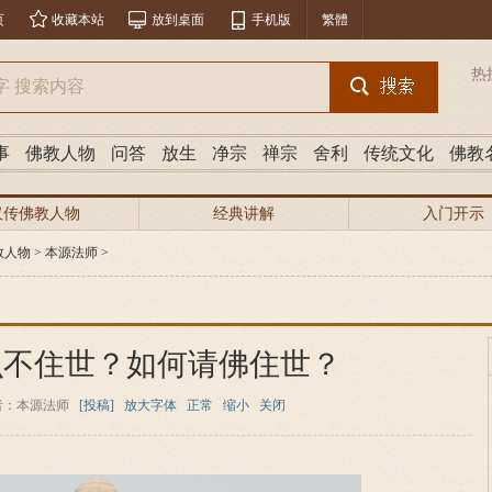
页
收藏本站
放到桌面
手机版
繁體
热
事
佛教人物
问答
放生
净宗
禅宗
舍利
传统文化
佛教
汉传佛教人物
经典讲解
入门开示
教人物
>
本源法师
>
么不住世？如何请佛住世？
者：本源法师
[投稿]
放大字体
正常
缩小
关闭