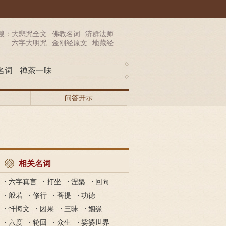
搜：
大悲咒全文
佛教名词
济群法师
六字大明咒
金刚经原文
地藏经
名词
禅茶一味
问答开示
相关名词
六字真言
打坐
涅槃
回向
般若
修行
菩提
功德
忏悔文
因果
三昧
姻缘
六度
轮回
众生
娑婆世界