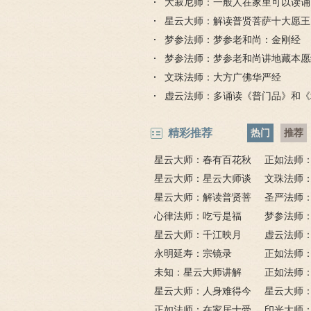
大寂尼师：一般人在家里可以读诵
话解
《楞严
吗？
星云大师：解读普贤菩萨十大愿王
品全文）
梦参法师：梦参老和尚：金刚经
梦参法师：梦参老和尚讲地藏本愿
文珠法师：大方广佛华严经
虚云法师：多诵读《普门品》和《
精彩推荐
热门
推荐
星云大师：春有百花秋
正如法师
有月，夏有凉风冬有雪；
星云大师：星云大师谈
比《大悲咒
文珠法师
若无闲事挂心头，便是人
《心经》
星云大师：解读普贤菩
圣严法师
间好时节。
萨十大愿王（附普贤行愿
心律法师：吃亏是福
鬼的终极真
梦参法师
品全文）
星云大师：千江映月
讲地藏本愿
虚云法师
永明延寿：宗镜录
门品》和《
正如法师
未知：星云大师讲解
悲咒功德大
正如法师：
星云大师：人身难得今
悲道场
星云大师
已得，佛法难闻今已闻；
正如法师：在家居士受
树红，暮看
印光大师