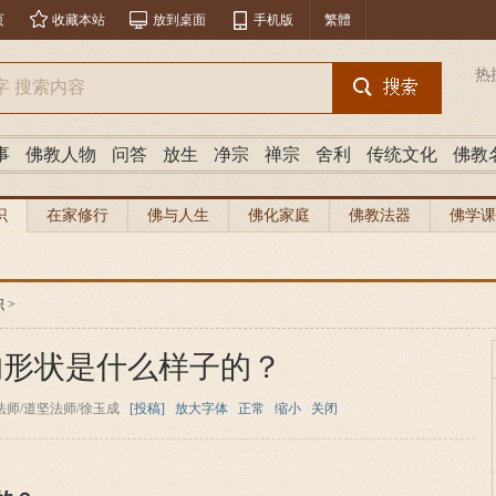
页
收藏本站
放到桌面
手机版
繁體
热
事
佛教人物
问答
放生
净宗
禅宗
舍利
传统文化
佛教
识
在家修行
佛与人生
佛化家庭
佛教法器
佛学课
识
>
的形状是什么样子的？
师/道坚法师/徐玉成
[投稿]
放大字体
正常
缩小
关闭