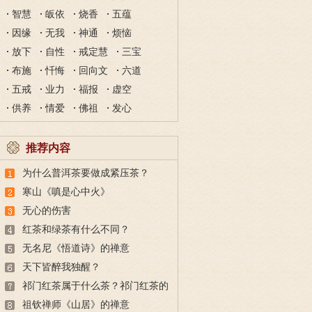
智慧
皈依
烧香
五蕴
因缘
无我
神通
烦恼
放下
自性
戒定慧
三宝
布施
忏悔
回向文
六道
五戒
业力
福报
虚空
供养
情爱
佛祖
发心
推荐内容
为什么普洱茶要做成紧压茶？
寒山《嗔是心中火》
无心的伤害
红茶和绿茶有什么不同？
无名尼《悟道诗》的禅意
天下皆醉我独醒？
祁门红茶属于什么茶？祁门红茶的
产地、泡法、选购
祖钦禅师《山居》的禅意