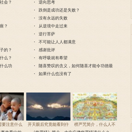
社会？
逆向思考
跌倒是成功还是失败？
没有永远的失败
座？
从逆境中走过来
逆行菩萨
不可能让人人都满意
子的？
感谢批评
什么？
有呼吸就有希望
什么功
随喜赞叹的含义，如何随喜才能令功德最
大？
如果什么也没有了
需要注意什么
开天眼后究竟能看到什
楞严咒简介，什么人不