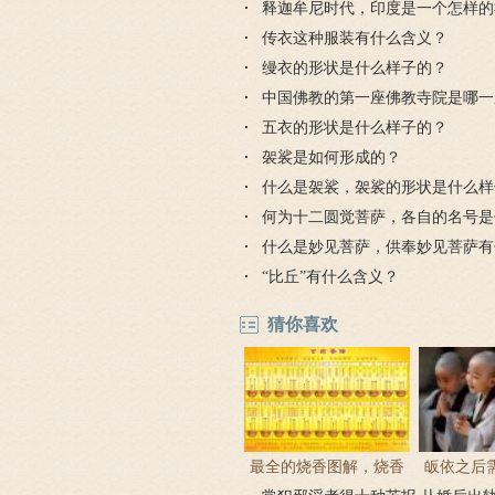
释迦牟尼时代，印度是一个怎样的
传衣这种服装有什么含义？
缦衣的形状是什么样子的？
中国佛教的第一座佛教寺院是哪一
五衣的形状是什么样子的？
袈裟是如何形成的？
什么是袈裟，袈裟的形状是什么样
何为十二圆觉菩萨，各自的名号是
什么是妙见菩萨，供奉妙见菩萨有
能？
“比丘”有什么含义？
猜你喜欢
最全的烧香图解，烧香
皈依之后