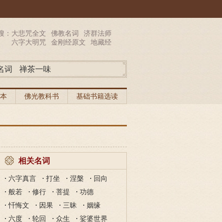
搜：
大悲咒全文
佛教名词
济群法师
六字大明咒
金刚经原文
地藏经
名词
禅茶一味
本
佛光教科书
基础书籍选读
相关名词
六字真言
打坐
涅槃
回向
般若
修行
菩提
功德
忏悔文
因果
三昧
姻缘
六度
轮回
众生
娑婆世界