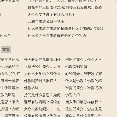
轨事件看出的
门后的注意事
《华严经》简介，大方广佛华严经讲什么？
么？
能念楞严咒？
项
最简单的三皈依仪式-如何授三皈五戒居士仪轨
图
为什么要学佛？有什么用呢？
2020年佛教节日一览表
什么是佛教？佛教的精髓是什么？佛的定义呢？
什么？
什么是咒语？佛教最神奇的九个咒语
文集
需要注意什么
开天眼后究竟能看到什
楞严咒简介，什么人不
门后的注意事
介，地藏经主
么？
《华严经》简介，大方
能念楞严咒？
佛教基础知识
方法 持咒打
广佛华严经讲什么？
为什么要学佛？有什么
心经简介，般若波罗蜜
佛教节日一览表
用呢？
佛教唱赞时法器打法
多心经内容介绍
什么是佛教？佛教的精
语？佛教最神
佛教名词
髓是什么？佛的定义
准提咒简介，准提咒功
语
度教的区别
持咒是什么意思？如何
呢？
德及妙用
佛咒入门
么意思？皈依
持咒？
诵经有诀窍吗？诵经的
初入佛门该怎样修行？
么意思？
么办理？办皈
十二条诀窍
女众出家前须知，一生
往生咒简介，念往生咒
讳是什么？
介，楞严经大
只有一次出家机会
求佛有没有用？为什么
要注意什么？
观自在是什么意思？怎