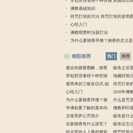
常犯邪淫者得十种苦报 从婚后出
有何含义与讲究？
吗 皈依佛
因果报应
佛教基础知识
持咒打坐的方法 持咒打坐的姿势
心经入门
佛教唱赞时法器打法
为什么要烧香拜佛？烧香的含义是
精彩推荐
热门
推荐
最全的烧香图解，烧香
皈依之后
有何含义与讲究？
常犯邪淫者得十种苦报
吗 皈依佛
地藏经简
从婚后出轨事件看出的因
最简单的三皈依仪式-如
项
要讲什么？
持咒打坐的
果报应
何授三皈五戒居士仪轨
心经入门
坐的姿势图
2020年
为什么要烧香拜佛？烧
什么是咒
香的含义是什么？
学佛前要了解的基本内
奇的九个咒
佛教和印
容
文殊菩萨心咒简介
皈依是什
在家烧香有什么讲究？
三宝又是什
皈依证怎
一些禁忌千万不要触
给去世的人上香的规矩
依证后的忌
楞严经简