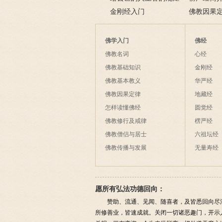
碰！
金刚经入门
致在讲什么
佛教因果
佛学入门
佛经
佛教名词
心经
佛教基础知识
金刚经
佛教基本教义
华严经
佛教因果定律
地藏经
怎样读懂佛经
圆觉经
佛教修行及戒律
楞严经
佛教僧侣与居士
六祖坛经
佛教传播与发展
无量寿经
愿所有弘法功德回向：
赞助、流通、见闻、随喜者，及皆悉回向尽
所修善业，皆速成就。关闭一切诸恶趣门，开示