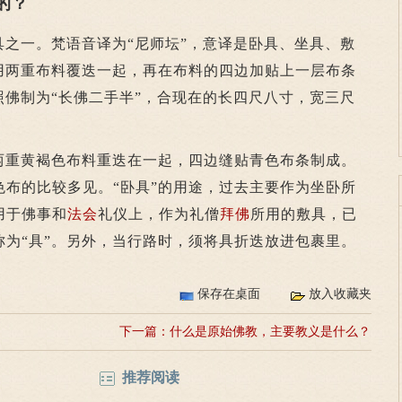
的？
之一。梵语音译为“尼师坛”，意译是卧具、坐具、敷
是用两重布料覆迭一起，再在布料的四边加贴上一层布条
照佛制为“长佛二手半”，合现在的长四尺八寸，宽三尺
重黄褐色布料重迭在一起，四边缝贴青色布条制成。
色布的比较多见。“卧具”的用途，过去主要作为坐卧所
用于佛事和
法会
礼仪上，作为礼僧
拜佛
所用的敷具，已
称为“具”。另外，当行路时，须将具折迭放进包裹里。
保存在桌面
放入收藏夹
下一篇：
什么是原始佛教，主要教义是什么？
推荐阅读