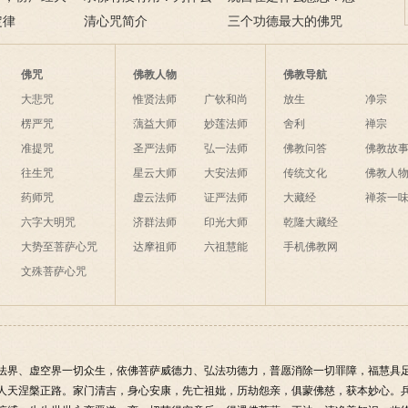
？
定律
说佛菩萨可以保佑人？
清心咒简介
么理解？
三个功德最大的佛咒
佛咒
佛教人物
佛教导航
大悲咒
惟贤法师
广钦和尚
放生
净宗
楞严咒
蕅益大师
妙莲法师
舍利
禅宗
准提咒
圣严法师
弘一法师
佛教问答
佛教故
往生咒
星云大师
大安法师
传统文化
佛教人
药师咒
虚云法师
证严法师
大藏经
禅茶一
六字大明咒
济群法师
印光大师
乾隆大藏经
大势至菩萨心咒
达摩祖师
六祖慧能
手机佛教网
文殊菩萨心咒
法界、虚空界一切众生，依佛菩萨威德力、弘法功德力，普愿消除一切罪障，福慧具
人天涅槃正路。家门清吉，身心安康，先亡祖妣，历劫怨亲，俱蒙佛慈，获本妙心。