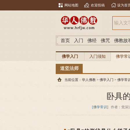
网站地图
欢迎投稿
设为首
首页
入门
佛经
佛咒
佛教故
佛学入门
入门须知
佛学常
道坚法师
当前位置：
华人佛教
>
佛学入门
>
佛学常
卧具
[佛学常识]
作者：觉深法