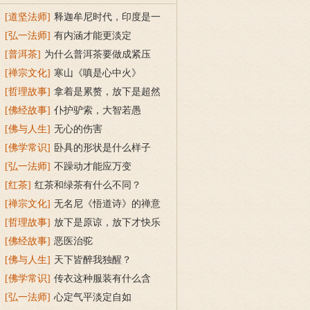
[道坚法师]
释迦牟尼时代，印度是一
个怎样的社会？
[弘一法师]
有内涵才能更淡定
[普洱茶]
为什么普洱茶要做成紧压
茶？
[禅宗文化]
寒山《嗔是心中火》
[哲理故事]
拿着是累赘，放下是超然
[佛经故事]
仆护驴索，大智若愚
[佛与人生]
无心的伤害
[佛学常识]
卧具的形状是什么样子
的？
[弘一法师]
不躁动才能应万变
[红茶]
红茶和绿茶有什么不同？
[禅宗文化]
无名尼《悟道诗》的禅意
[哲理故事]
放下是原谅，放下才快乐
[佛经故事]
恶医治驼
[佛与人生]
天下皆醉我独醒？
[佛学常识]
传衣这种服装有什么含
义？
[弘一法师]
心定气平淡定自如