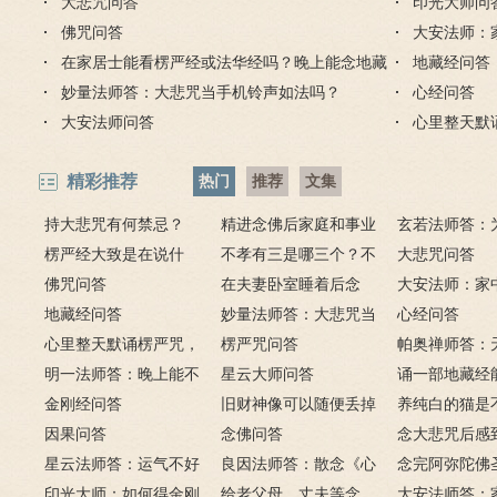
大悲咒问答
印光大师问
佛咒问答
大安法师：
在家居士能看楞严经或法华经吗？晚上能念地藏
地藏经问答
经吗？
妙量法师答：大悲咒当手机铃声如法吗？
心经问答
大安法师问答
心里整天默
精彩推荐
热门
推荐
文集
持大悲咒有何禁忌？
精进念佛后家庭和事业
玄若法师答：
楞严经大致是在说什
为何会出现很多逆缘？
不孝有三是哪三个？不
里持大悲咒会
大悲咒问答
么？如何修楞严法门？
佛咒问答
孝有三的含义是什么？
在夫妻卧室睡着后念
大安法师：家
地藏经问答
佛，有罪吗？
妙量法师答：大悲咒当
佛像应如何摆
心经问答
心里整天默诵楞严咒，
手机铃声如法吗？
楞严咒问答
帕奥禅师答：
方式对不对？
明一法师答：晚上能不
星云大师问答
阳眼的人是否
诵一部地藏经
能上香？为什么拜佛会
金刚经问答
旧财神像可以随便丢掉
禅法？
向给在世去世
养纯白的猫是
哭？这是流泪佛？
因果问答
吗？该怎么处理？
念佛问答
吗？
祥？
念大悲咒后感
星云法师答：运气不好
良因法师答：散念《心
朵莲花盛开，
念完阿弥陀佛
时如何转运？
印光大师：如何得金刚
经》将近一年，改念《地
给老父母、丈夫等念
吗？
是否需要回向
大安法师答：