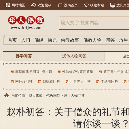
网站地图
欢迎投稿
设为首页
收藏本站
放到桌
首页
入门
佛经
佛咒
佛教故事
佛教人物
问答
放生
佛学问答
汉传人物问答
居
南传人物问答
分类问答
李炳南佛学问答--净土篇
佛法修证心要问答集
答问青壮年参禅
南怀瑾问答
战德克问答
元音老人问答
李炳南问答
当前位置：
华人佛教
>
佛教问答
>
居士人物问答
>
赵朴初答：关于僧众的礼节
请你谈一谈