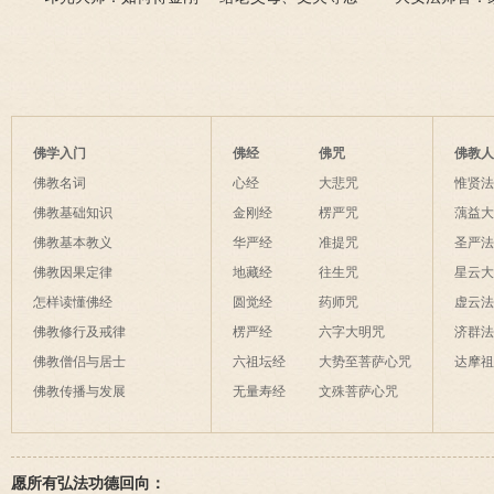
经的真实利益？
藏经》可以吗？
《金刚经》、《心经》、
成灾怎么办？
往生咒可以吗？
佛学入门
佛经
佛咒
佛教
佛教名词
心经
大悲咒
惟贤
佛教基础知识
金刚经
楞严咒
蕅益
佛教基本教义
华严经
准提咒
圣严
佛教因果定律
地藏经
往生咒
星云
怎样读懂佛经
圆觉经
药师咒
虚云
佛教修行及戒律
楞严经
六字大明咒
济群
佛教僧侣与居士
六祖坛经
大势至菩萨心咒
达摩
佛教传播与发展
无量寿经
文殊菩萨心咒
愿所有弘法功德回向：