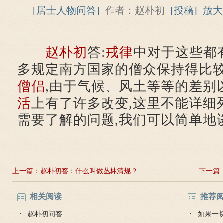
[居士人物问答]
作者：赵朴初
[投稿]
放大
赵朴初
答:
戒律
中对于这些都
多规定南方国家的僧众保持得比
僧侣
,由于气候、风土等等的差别
活
上有了许多改变,这里不能详细
需要了解的问题,我们可以简单地
上一篇：
赵朴初答：什么叫做丛林清规？
下一篇
相关阅读
推荐
赵朴初问答
如果一