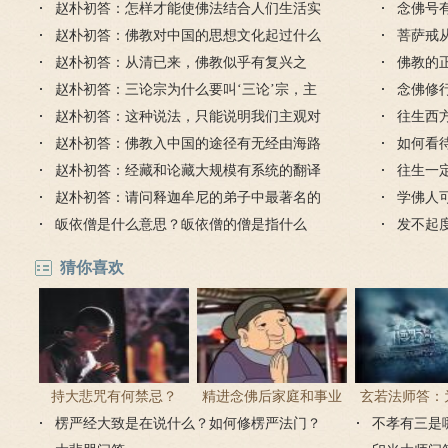
赵朴初答：怎样才能使佛法结合人们生活实
想出的
念佛号
际，有益于社会道德，精神文明的建设？
赵朴初答：佛教对中国的思想文化起过什么
菩萨戒
样的影响和作用？
赵朴初答：从清已来，佛教似乎有复兴之
受吗？
佛教的
势，不知近代佛教有哪些著名人物？
赵朴初答：三论宗为什么要叫‘三论’宗，主
念佛修
要教义是什么？
赵朴初答：这种说法，只能说明我们主观对
件是什
往生西
客观世界的反映，并不能说明唯识的道理
赵朴初答：佛教入中国的途径有无经由海路
生吗？
如何看
到达吴楚的可能？
赵朴初答：经藏和论藏大规模有系统的翻译
识？
往生一
是从什么时代什么人开始的？
赵朴初答：请问释迦牟尼的弟子中最著名的
德吗？
学佛人
有哪些人？
皈依僧是什么意思？皈依僧的僧是指什么
法？
发不起
人？
能往生
猜你喜欢
持大悲咒有何禁忌？
精进念佛后家庭和事业
玄若法师答：
楞严经大致是在说什么？如何修楞严法门？
为何会出现很多逆缘？
里持大悲咒
不孝有三是