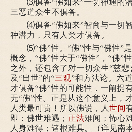
⑶俱备“佛如来”一切神通的潜
三恶道众生不俱备。
⑷俱备“佛如来”智商与一切智
种潜力，只有人类才俱备。
⑸“佛”性。“佛”性与“佛性”
概念，“佛”性大于“佛性”，“佛
之外，还包含了对一切众生“慈悲
及“出世”的“
三观
”和方法论。六
才俱备“佛”性的可能性，一阐提有
无“佛”性。正是从这个意义上，
人类最可贵！所以佛说，人
世间
即：佛世难遇；
正法
难闻；怖心
人身难得；诸根难具。（详见南