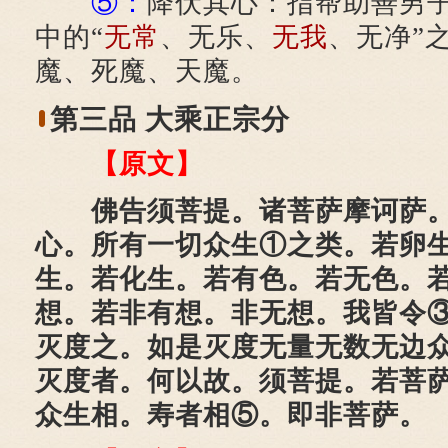
⑤：
降伏其心：指帮助善男
中的“
无常
、无乐、
无我
、无净”
魔、死魔、天魔。
第三品 大乘正宗分
【原文】
佛告须菩提。诸菩萨摩诃萨。
心。所有一切众生①之类。若卵
生。若化生。若有色。若无色。
想。若非有想。非无想。我皆令
灭度之。如是灭度无量无数无边
灭度者。何以故。须菩提。若菩
众生相。寿者相⑤。即非菩萨。