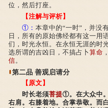
位，然后打座。
【注解与评析】
①：
本章中的“一时”，并没
日，所有的原始佛经都有这一用
们，时光永恒。在永恒无涯的时
选所谓的吉凶日，不搞占卜
算命
信
。
第二品 善观启请分
【原文】
时长老须
菩提
①。在大众中
右肩。右膝着地。合掌恭敬。而