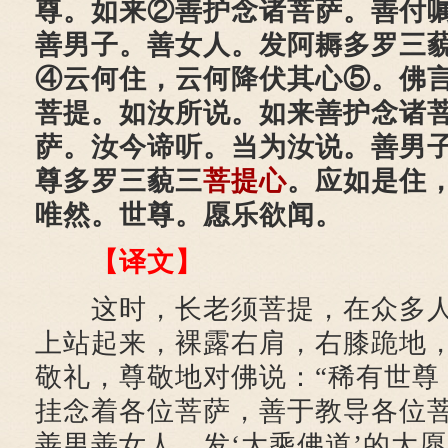
尊。如来②善护念诸菩萨。善付
善男子。善女人。发阿耨多罗三
④云何住，云何降伏其心⑤。佛
菩提。如汝所说。如来善护念诸
萨。汝今谛听。当为汝说。善男
尊多罗三藐三
菩提心
。应如是住
唯然。世尊。愿乐欲闻。
【译文】
这时，长老须菩提，在众多人
上站起来，裸露右肩，右膝跪地
敬礼，尊敬地对佛说：“稀有世尊
挂念着各位菩萨，善于教导各位
善男善女人，发‘大乘佛道’的大