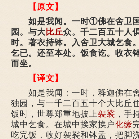
【原文】
如是我闻。一时①佛在舍卫国
园。与大
比丘
众。千二百五十人
时。著衣持钵。入舍卫大城乞食
乞已。还至本处。饭食讫。收衣
而坐。
【译文】
如是我闻：一时，释迦佛在舍
独园，与一千二百五十个大比丘
饭时，世尊郑重地披上
袈裟
，手
城中乞食。在城中挨家挨户
化缘
吃完饭，收好袈裟和钵盂，把脚