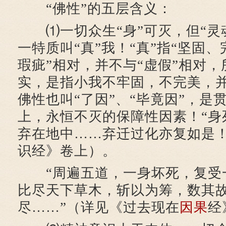
“佛性”的五层含义：
⑴一切众生“身”可灭，但“灵
一特质叫“真”我！“真”指“坚固、
瑕疵”相对，并不与“虚假”相对，
实，是指小我不牢固，不完美，
佛性也叫“了因”、“毕竟因”，是
上，永恒不灭的保障性因素！“身
弃在地中……弃迁过化亦复如是！
识经》卷上）。
“周遍五道，一身坏死，复受
比尽天下草木，斩以为筹，数其
尽……”（详见《过去现在
因果
经