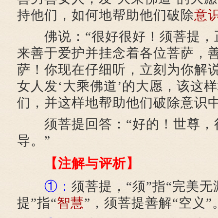
持他们，如何地帮助他们破除
意
佛说：“很好很好！须菩提，
来善于爱护并挂念着各位菩萨，
萨！你现在仔细听，立刻为你解
女人发‘大乘佛道’的大愿，该这
们，并这样地帮助他们破除意识中
须菩提回答：“好的！世尊，
导。”
【注解与评析】
①：
须菩提，“须”指“完美无
提”指“
智慧
”，须菩提善解“空义”