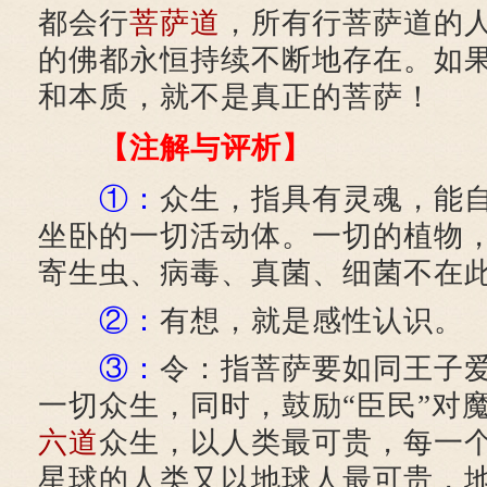
都会行
菩萨道
，所有行菩萨道的
的佛都永恒持续不断地存在。如
和本质，就不是真正的菩萨！
【注解与评析】
①：
众生，指具有灵魂，能
坐卧的一切活动体。一切的植物
寄生虫、病毒、真菌、细菌不在
②：
有想，就是感性认识。
③：
令：指菩萨要如同王子
一切众生，同时，鼓励“臣民”对
六道
众生，以人类最可贵，每一
星球的人类又以地球人最可贵，