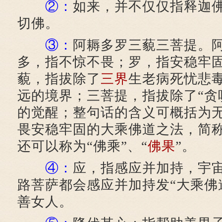
②：
如来，并不仅仅指释迦
切佛。
③：
阿耨多罗三藐三菩提。
多，指不惊不畏；罗，指安稳牢
藐，指拔除了
三界
生老病死忧悲
远的境界；三菩提，指拔除了“贪
的觉醒；整句话的含义可概括为
畏安稳牢固的大乘佛道之法，简称
还可以称为“佛乘”、“
佛果
”。
④：
应，指感应并加持，宇
路菩萨都会感应并加持发“大乘佛
善女人。