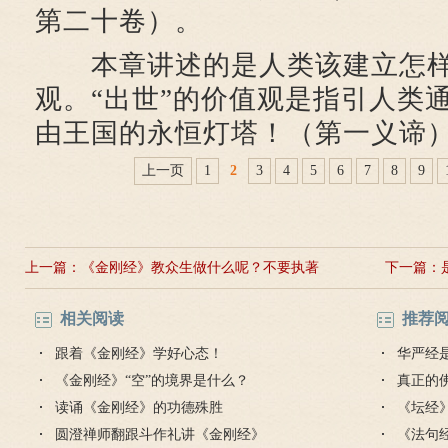
第二十卷）。
本章讲述的是人类该建立怎样
观。“出世”的价值观是指引人类通
由王国的永恒灯塔！（第一义谛
上一页
1
2
3
4
5
6
7
8
9
上一篇：
《金刚经》教众生做什么呢？不要执著
下一篇：
相关阅读
推荐
跟着《金刚经》学好心态！
华严经
《金刚经》“空”的境界是什么？
真正的
读诵《金刚经》的功德殊胜
毒是魔
《坛经
圆澄禅师翻跟斗作礼讲《金刚经》
思
《法句