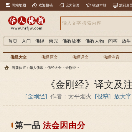
网站地图
欢迎投稿
设为首页
收藏本站
放到桌
首页
入门
佛经
佛咒
佛教故事
佛教人物
问答
放生
佛经大全
佛经原文
佛经译文
佛经注音
当前位置：
华人佛教
>
佛经大全
>
金刚经
>
《金刚经》译文及
[金刚经]
作者：太平烟火
[投稿]
放大字
第一品
法会因由分