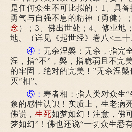
是任何众生不可比拟的：1、具备
勇气与自强不息的精神（勇健）；
念
）；3、佛出世处；4、修业地
地。（详见《起世经》卷八<三十
④：
无余涅槃：无余，指完
涅，指“不”，槃，指脆弱且不完
的牢固，绝对的完美！”无余涅槃
灭“相”。
⑤：
寿者相：指人类对众生“
象的感性认识！实质上，生老病
佛说，
生死
如梦如幻！注意，佛可
梦如幻”！佛也还说“一切众生悉有