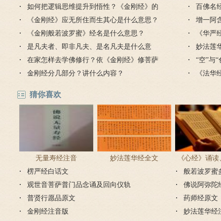
如何把逻辑思维提升到悟性？《金刚经》的
的讲解
百佛名
悟性思维
《金刚经》应无所住而生其心是什么意思？
增一阿
《金刚般若波罗蜜》经名是什么意思？
《华严
是凡夫者、即非凡夫、是名凡夫是什么意
么意思
妙法莲
思？
在家怎样去学佛修行？依《金刚经》修菩萨
“空”与
行
金刚经分几部分？讲什么内容？
《法华
猜你喜欢
无量寿经注音
妙法莲华经全文
《心经》诵读
楞严经白话文
般若波罗蜜
步骤
观世音菩萨普门品念诵及回向仪轨
佛说阿弥陀
普贤行愿品原文
药师经原文
金刚经注音版
妙法莲华经