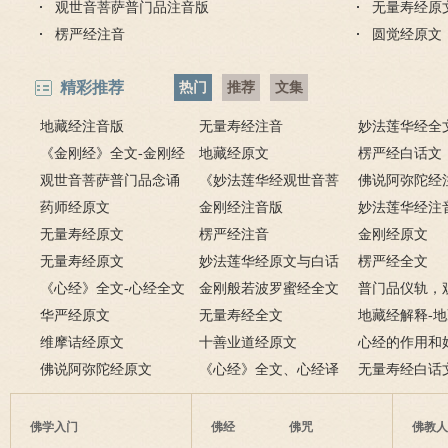
观世音菩萨普门品注音版
无量寿经原
楞严经注音
圆觉经原文
精彩推荐
热门
推荐
文集
地藏经注音版
无量寿经注音
妙法莲华经全
《金刚经》全文-金刚经
地藏经原文
楞严经白话文
原文、译文及释意
观世音菩萨普门品念诵
《妙法莲华经观世音菩
佛说阿弥陀经
及回向仪轨
药师经原文
萨普门品》全文
金刚经注音版
妙法莲华经注
无量寿经原文
楞严经注音
金刚经原文
无量寿经原文
妙法莲华经原文与白话
楞严经全文
《心经》全文-心经全文
文对照版
金刚般若波罗蜜经全文
普门品仪轨，
注音及译文
华严经原文
无量寿经全文
萨普门品完整
地藏经解释-
维摩诘经原文
十善业道经原文
白话解释
心经的作用和
佛说阿弥陀经原文
《心经》全文、心经译
经有什么作用
无量寿经白话
文解释
佛学入门
佛经
佛咒
佛教