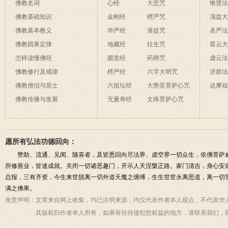
佛教名词
心经
大悲咒
惟贤
佛教基础知识
金刚经
楞严咒
蕅益
佛教基本教义
华严经
准提咒
圣严
佛教因果定律
地藏经
往生咒
星云
怎样读懂佛经
圆觉经
药师咒
虚云
佛教修行及戒律
楞严经
六字大明咒
济群
佛教僧侣与居士
六祖坛经
大势至菩萨心咒
达摩
佛教传播与发展
无量寿经
文殊菩萨心咒
愿所有弘法功德回向：
赞助、流通、见闻、随喜者，及皆悉回向尽法界、虚空界一切众生，依佛菩萨
所修善业，皆速成就。关闭一切诸恶趣门，开示人天涅槃正路。家门清吉，身心安
总报，三有齐资，今生来世脱离一切外道天魔之缠缚，生生世世永离恶道，离一切
满之佛果。
免责声明：
文章来自网上收集，均已注明来源，均仅代表作者本人观点，不代表华
其版权归作者本人所有，如果有任何侵犯您权益的地方，请联系我们，