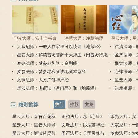
印光大师：安士全书白
净慧大师：净慧法师
星云大师：星
大寂尼师：一般人在家里可以读诵《地藏经》
话解
《楞严经》浅译
仁清法师：
《心经
吗？
星云大师：解读普贤菩萨十大愿王（附普贤行愿
圣严法师：
品全文）
梦参法师：梦参老和尚：金刚经
惟觉法师：
梦参法师：梦参老和尚讲地藏本愿经
心律法师：
文珠法师：大方广佛华严经
星云大师：
虚云法师：多诵读《普门品》和《地藏经》
达摩祖师：
精彩推荐
热门
推荐
文集
星云大师：春有百花秋
正如法师：念《心经》
印光大师：安
有月，夏有凉风冬有雪；
星云大师：星云大师谈
比《大悲咒》更好吗？
文珠法师：妙法莲华经
话解
大寂尼师：一
若无闲事挂心头，便是人
《心经》
星云大师：解读普贤菩
圣严法师：关于灵魂与
里可以读诵《
梦参法师：梦