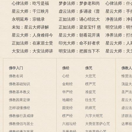
间好时节。
萨十大愿王（附普贤行愿
心律法师：吃亏是福
鬼的终极真相
梦参法师：梦参老和尚
吗？
尚：金刚经
心律法师：什
品全文）
星云大师：千江映月
讲地藏本愿经
虚云法师：多诵读《普
有缘？
星云大师：手
永明延寿：宗镜录
门品》和《地藏经》
正如法师：诵心经比大
满田，低头便
净善法师：净
未知：星云大师讲解
悲咒功德大吗
正如法师：梁皇宝忏 慈
六根清净方为
看风水与算命
明空法师：明
星云大师：人身难得今
悲道场
星云大师：朝看花开满
来是向前。
运？
《心经》中的
净界法师：打
已得，佛法难闻今已闻；
正如法师：在家居士受
树红，暮看花落树还空；
印光大师：命不好者求
该怎么念佛？
星云大师：人
此身不向今生度，更向何
五戒可以搭缦衣吗？
大安法师：大安法师讲
若将花比人间事，花与人
美好姻缘，有个简单方
明安法师：把握当下不
是怎样的？
星云大师：天
生度此身？
解
间事一同。
法
后悔
为毡，日月星
夜间不敢长伸
佛学入门
佛经
佛咒
佛教
破海底天。
佛教名词
心经
大悲咒
惟贤
佛教基础知识
金刚经
楞严咒
蕅益
佛教基本教义
华严经
准提咒
圣严
佛教因果定律
地藏经
往生咒
星云
怎样读懂佛经
圆觉经
药师咒
虚云
佛教修行及戒律
楞严经
六字大明咒
济群
佛教僧侣与居士
六祖坛经
大势至菩萨心咒
达摩
佛教传播与发展
无量寿经
文殊菩萨心咒