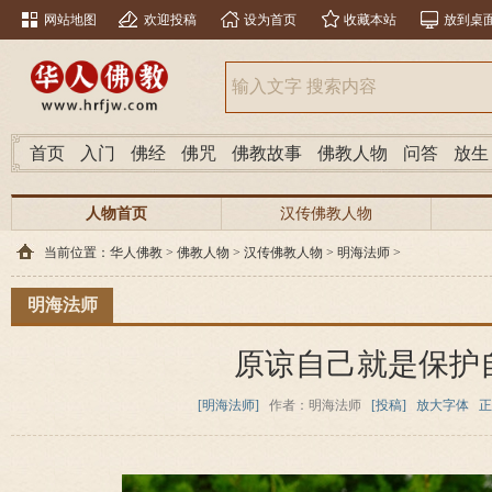
网站地图
欢迎投稿
设为首页
收藏本站
放到桌
首页
入门
佛经
佛咒
佛教故事
佛教人物
问答
放生
人物首页
汉传佛教人物
当前位置：
华人佛教
>
佛教人物
>
汉传佛教人物
>
明海法师
>
明海法师
原谅自己就是保护
[明海法师]
作者：明海法师
[投稿]
放大字体
正