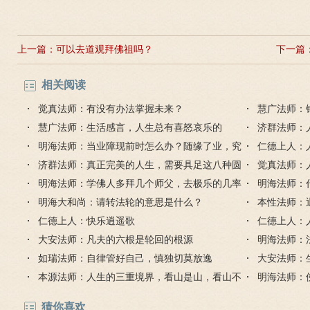
上一篇：
可以去道观拜佛祖吗？
下一篇
相关阅读
觉真法师：有没有办法掌握未来？
慧广法师：
慧广法师：生活感言，人生总有喜怒哀乐的
济群法师：
明海法师：当业障现前时怎么办？随缘了业，究
什么？
仁德上人：
竟解脱
济群法师：真正完美的人生，需要具足这八种圆
觉真法师：
满
明海法师：学佛人多拜几个师父，去极乐的几率
和主体
明海法师：
也就越大，对吗？
明海大和尚：请转法轮的意思是什么？
本性法师：
仁德上人：快乐逍遥歌
仁德上人：
大安法师：凡夫的六根是轮回的根源
敬
明海法师：
如瑞法师：自律管好自己，慎独切莫放逸
大安法师：
本源法师：人生的三重境界，看山是山，看山不
明海法师：
是山，看山仍是山
有钱、漂亮
猜你喜欢