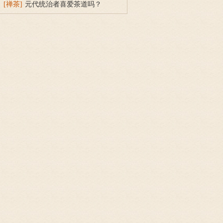
已，离一切垢，转复明净
[禅茶]
元代统治者喜爱茶道吗？