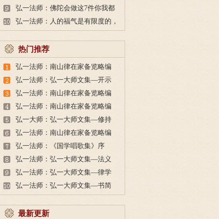
惯的
弘一法师：佛陀会做这7件你我都
难做到的小事
弘一法师：人的福气是有限度的，
用完了就得受苦
热门推荐
弘一法师：南山律在家备览略编
（宗体篇）
弘一法师：弘一大师文集—开示
弘一法师：南山律在家备览略编
（别行篇）
弘一法师：南山律在家备览略编
（忏悔篇）
弘一大师：弘一大师文集—修持
弘一法师：南山律在家备览略编
（持犯篇）
弘一法师：《国学唱歌集》序
弘一法师：弘一大师文集—法义
弘一法师：弘一大师文集—律学
弘一法师：弘一大师文集—书简
最新更新