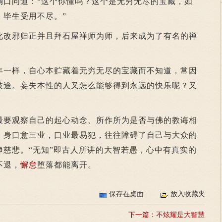
问道：“这个你懂吗？这个是无穷无尽的宝藏，如
，毕生受用不尽。”
改邪归正并且拜石屋禅师为师，后来成为了有名的禅
一样，自心本贮藏着无穷无尽的宝藏而不知道，常因
歧途。妄失本性的人又怎么能够得到永远的快乐呢？又
最要观察自己的起心动念、所作所为是否与佛的教诲相
。身口意三业，口业最易犯，往往障碍了自己与大众的
净慈悲。“无知”即古人所讲的大智若愚，心中有真实的
不退，
懈怠
堕落都能离开。
保存在桌面
放入收藏夹
下一篇：
不炫耀是大智慧