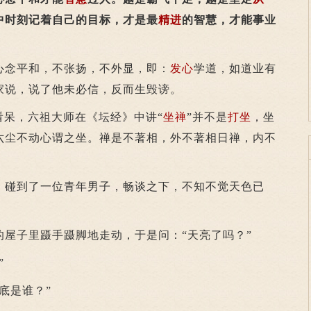
中时刻记着自己的目标，才是最
精进
的智慧，才能事业
心念平和，不张扬，不外显，即：
发心
学道，如道业有
家说，说了他未必信，反而生毁谤。
呆，六祖大师在《坛经》中讲“
坐禅
”并不是
打坐
，坐
六尘不动心谓之坐。禅是不著相，外不著相日禅，内不
，碰到了一位青年男子，畅谈之下，不知不觉天色已
。
子里蹑手蹑脚地走动，于是问：“天亮了吗？”
”
底是谁？”