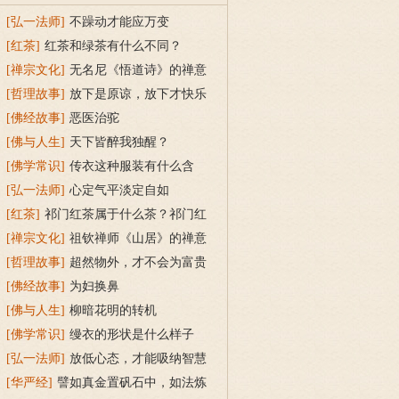
[弘一法师]
不躁动才能应万变
[红茶]
红茶和绿茶有什么不同？
[禅宗文化]
无名尼《悟道诗》的禅意
[哲理故事]
放下是原谅，放下才快乐
[佛经故事]
恶医治驼
[佛与人生]
天下皆醉我独醒？
[佛学常识]
传衣这种服装有什么含
义？
[弘一法师]
心定气平淡定自如
[红茶]
祁门红茶属于什么茶？祁门红
茶的产地、泡法、选购
[禅宗文化]
祖钦禅师《山居》的禅意
[哲理故事]
超然物外，才不会为富贵
所累
[佛经故事]
为妇换鼻
[佛与人生]
柳暗花明的转机
[佛学常识]
缦衣的形状是什么样子
的？
[弘一法师]
放低心态，才能吸纳智慧
[华严经]
譬如真金置矾石中，如法炼