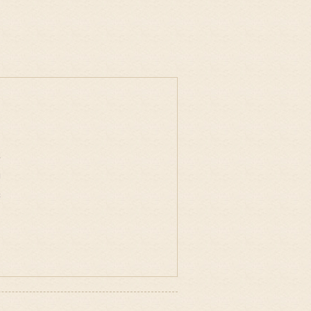
事
物
味