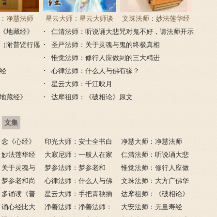
：净慧法师
星云大师：星云大师谈
文珠法师：妙法莲华经
《地藏经》
经》浅译
仁清法师：听说诵大悲咒对鬼不好，请法师开示
《心经》
（附普贤行愿
圣严法师：关于灵魂与鬼的终极真相
惟觉法师：修行人应做到的三大精进
经
心律法师：什么人与佛有缘？
星云大师：千江映月
地藏经》
达摩祖师：《破相论》原文
文集
：念《心经》
印光大师：安士全书白
净慧大师：净慧法师
》更好吗？
：妙法莲华经
话解
大寂尼师：一般人在家
《楞严经》浅译
仁清法师：听说诵大悲
：关于灵魂与
里可以读诵《地藏经》
梦参法师：梦参老和
咒对鬼不好，请法师开
惟觉法师：修行人应做
相
：梦参老和尚
吗？
尚：金刚经
心律法师：什么人与佛
示
到的三大精进
文珠法师：大方广佛华
经
：多诵读《普
有缘？
星云大师：手把青秧插
严经
达摩祖师：《破相论》
地藏经》
：诵心经比大
满田，低头便见水中天；
净善法师：净善法师：
原文
大安法师：无量寿经