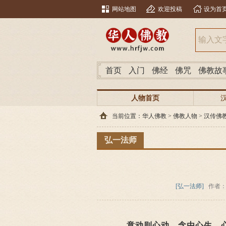
网站地图
欢迎投稿
设为首
首页
入门
佛经
佛咒
佛教故
人物首页
当前位置：
华人佛教
>
佛教人物
>
汉传佛
弘一法师
[弘一法师]
作者：
意动则心动，念由心生，心