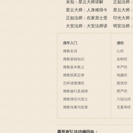
未知：星云大师讲解
悲咒功德大
正如法师：
星云大师：人身难得今
悲道场
星云大师
已得，佛法难闻今已闻；
正如法师：在家居士受
树红，暮看
印光大师
此身不向今生度，更向何
五戒可以搭缦衣吗？
大安法师：大安法师讲
若将花比人
美好姻缘，
明安法师
生度此身？
解
间事一同。
法
后悔
佛学入门
佛经
佛教名词
心经
佛教基础知识
金刚经
佛教基本教义
华严经
佛教因果定律
地藏经
怎样读懂佛经
圆觉经
佛教修行及戒律
楞严经
佛教僧侣与居士
六祖坛经
佛教传播与发展
无量寿经
愿所有弘法功德回向：