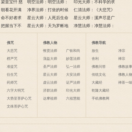
吗
梁皇宝忏 慈
六根清净方为道，退步原
看风水与算命能否改变命
明空法师：明空法师：
印光大师：不科学的求
：朝看花开满
来是向前。
运？
《心经》中的般若智慧
净界法师：打坐的时候
子秘方，但是很灵验
仁清法师：《大悲咒》
花落树还空；
：命不好者求
该怎么念佛？
星云大师：人死后生命
的九种世间利益
星云大师：溪声尽是广
间事，花与人
有个简单方
：把握当下不
是怎样的？
星云大师：天为罗帐地
长舌，山色无非清净身；
净慧法师：净慧法师：
为毡，日月星辰伴我眠；
夜来八万四千偈，他日如
《妙法莲华经》浅释
夜间不敢长伸足，恐怕踏
何举似人？
佛咒
佛教人物
佛教导航
破海底天。
大悲咒
惟贤法师
广钦和尚
放生
净宗
楞严咒
蕅益大师
妙莲法师
舍利
禅宗
准提咒
圣严法师
弘一法师
佛教问答
佛教故
往生咒
星云大师
大安法师
传统文化
佛教人
药师咒
虚云法师
证严法师
大藏经
禅茶一
六字大明咒
济群法师
印光大师
乾隆大藏经
大势至菩萨心咒
达摩祖师
六祖慧能
手机佛教网
文殊菩萨心咒