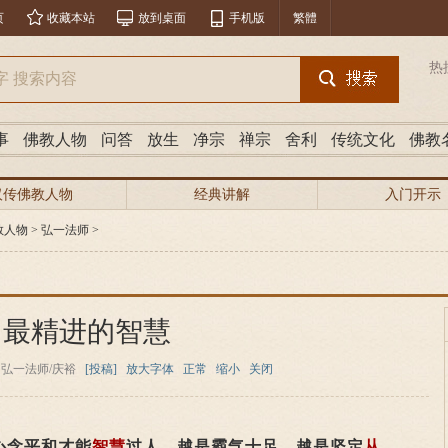
页
收藏本站
放到桌面
手机版
繁體
热
事
佛教人物
问答
放生
净宗
禅宗
舍利
传统文化
佛教
汉传佛教人物
经典讲解
入门开示
教人物
>
弘一法师
>
最精进的智慧
弘一法师/庆裕
[投稿]
放大字体
正常
缩小
关闭
念平和才能
智慧
过人。越是霸气十足，越是坚定
从