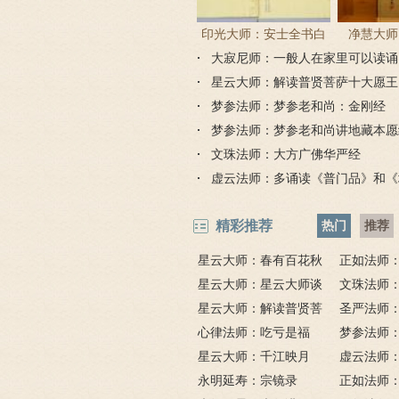
印光大师：安士全书白
净慧大师
大寂尼师：一般人在家里可以读诵
话解
《楞严
吗？
星云大师：解读普贤菩萨十大愿王
品全文）
梦参法师：梦参老和尚：金刚经
梦参法师：梦参老和尚讲地藏本愿
文珠法师：大方广佛华严经
虚云法师：多诵读《普门品》和《
精彩推荐
热门
推荐
星云大师：春有百花秋
正如法师
有月，夏有凉风冬有雪；
星云大师：星云大师谈
比《大悲咒
文珠法师
若无闲事挂心头，便是人
《心经》
星云大师：解读普贤菩
圣严法师
间好时节。
萨十大愿王（附普贤行愿
心律法师：吃亏是福
鬼的终极真
梦参法师
品全文）
星云大师：千江映月
讲地藏本愿
虚云法师
永明延寿：宗镜录
门品》和《
正如法师