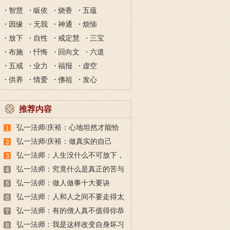
智慧
皈依
烧香
五蕴
因缘
无我
神通
烦恼
放下
自性
戒定慧
三宝
布施
忏悔
回向文
六道
五戒
业力
福报
虚空
供养
情爱
佛祖
发心
推荐内容
弘一法师/庆裕：心地坦然才能恰
到好处
弘一法师/庆裕：做真实的自己
弘一法师：人生没什么不可放下，
何必跟自己过不去？
弘一法师：究竟什么是真正的苦与
乐？应该追求哪方面的乐趣？
弘一法师：做人做事十大要诀
弘一法师：人和人之间不要走得太
近
弘一法师：有的僧人真不值得你恭
敬？弘一大师这么看
弘一法师：我是这样改变自身坏习