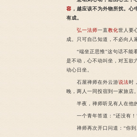
容
，越应该不为外物所扰。心
有成。
弘一法师
一直
教化
世人要
成。只可自己知道，不必向人
“端坐正思惟”这句话不能看
是不动，心不动叫坐，对五欲
动心日坐。
石屋禅师在外云游
说法
时
晚，两人一同投宿到一家旅店
半夜，禅师听见有人在他的屋
一个青年答道：“还没有！
禅师再次开口问道：“你到