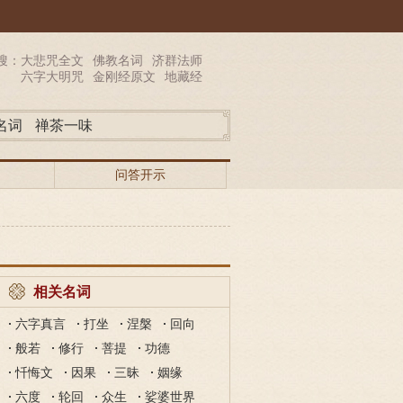
搜：
大悲咒全文
佛教名词
济群法师
六字大明咒
金刚经原文
地藏经
名词
禅茶一味
问答开示
相关名词
六字真言
打坐
涅槃
回向
般若
修行
菩提
功德
忏悔文
因果
三昧
姻缘
六度
轮回
众生
娑婆世界