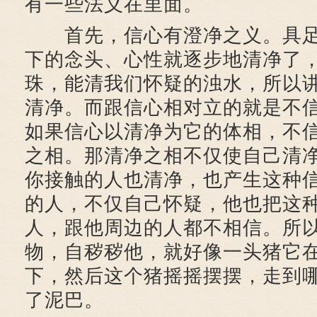
有一些法义在里面。
首先，信心有澄净之义。具足
下的念头、心性就逐步地清净了
珠，能清我们怀疑的浊水，所以
清净。而跟信心相对立的就是不
如果信心以清净为它的体相，不
之相。那清净之相不仅使自己清
你接触的人也清净，也产生这种
的人，不仅自己怀疑，他也把这
人，跟他周边的人都不相信。所
物，自秽秽他，就好像一头猪它
下，然后这个猪摇摇摆摆，走到
了泥巴。