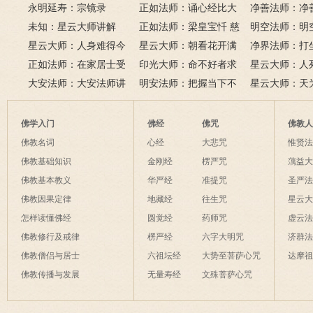
永明延寿：宗镜录
门品》和《地藏经》
正如法师：诵心经比大
满田，低头便
净善法师：净
未知：星云大师讲解
悲咒功德大吗
正如法师：梁皇宝忏 慈
六根清净方为
看风水与算命
明空法师：明
星云大师：人身难得今
悲道场
星云大师：朝看花开满
来是向前。
运？
《心经》中的
净界法师：打
已得，佛法难闻今已闻；
正如法师：在家居士受
树红，暮看花落树还空；
印光大师：命不好者求
该怎么念佛？
星云大师：人
此身不向今生度，更向何
五戒可以搭缦衣吗？
大安法师：大安法师讲
若将花比人间事，花与人
美好姻缘，有个简单方
明安法师：把握当下不
是怎样的？
星云大师：天
生度此身？
解
间事一同。
法
后悔
为毡，日月星
夜间不敢长伸
佛学入门
佛经
佛咒
佛教
破海底天。
佛教名词
心经
大悲咒
惟贤
佛教基础知识
金刚经
楞严咒
蕅益
佛教基本教义
华严经
准提咒
圣严
佛教因果定律
地藏经
往生咒
星云
怎样读懂佛经
圆觉经
药师咒
虚云
佛教修行及戒律
楞严经
六字大明咒
济群
佛教僧侣与居士
六祖坛经
大势至菩萨心咒
达摩
佛教传播与发展
无量寿经
文殊菩萨心咒