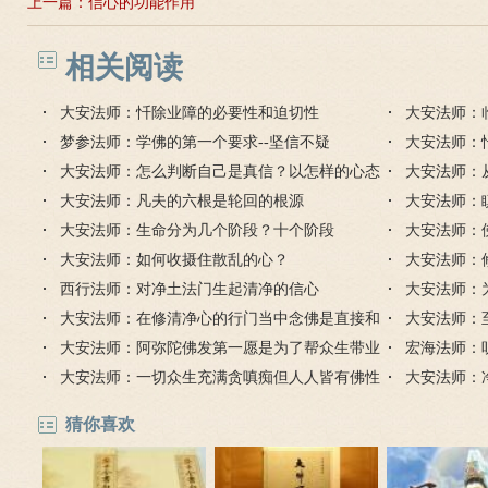
上一篇：
信心的功能作用
相关阅读
大安法师：忏除业障的必要性和迫切性
大安法师：
梦参法师：学佛的第一个要求--坚信不疑
能否往生？
大安法师：
大安法师：怎么判断自己是真信？以怎样的心态
大安法师：
面对爱情？
大安法师：凡夫的六根是轮回的根源
转吗？
大安法师：
大安法师：生命分为几个阶段？十个阶段
怎么做？
大安法师：
大安法师：如何收摄住散乱的心？
奉行？
大安法师：
西行法师：对净土法门生起清净的信心
大安法师：
大安法师：在修清净心的行门当中念佛是直接和
大安法师：
圆顿的
大安法师：阿弥陀佛发第一愿是为了帮众生带业
宏海法师：
往生
大安法师：一切众生充满贪嗔痴但人人皆有佛性
进行的
大安法师：
猜你喜欢