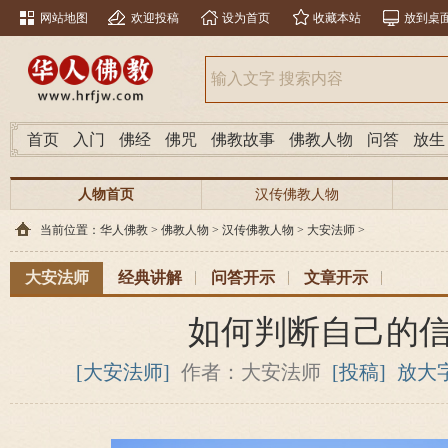
网站地图
欢迎投稿
设为首页
收藏本站
放到桌
首页
入门
佛经
佛咒
佛教故事
佛教人物
问答
放生
人物首页
汉传佛教人物
当前位置：
华人佛教
>
佛教人物
>
汉传佛教人物
>
大安法师
>
大安法师
经典讲解
问答开示
文章开示
如何判断自己的
[大安法师]
作者：大安法师
[投稿]
放大