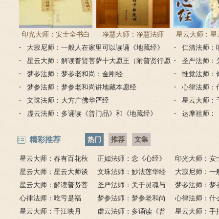
印光大师：安士全书白
净慧大师：净慧法师
星云大师：星
大寂尼师：一般人在家里可以读诵《地藏经》
话解
《楞严经》浅译
仁清法师：
《心经
吗？
星云大师：解读普贤菩萨十大愿王（附普贤行愿
圣严法师：
品全文）
梦参法师：梦参老和尚：金刚经
惟觉法师：
梦参法师：梦参老和尚讲地藏本愿经
心律法师：
文珠法师：大方广佛华严经
星云大师：
虚云法师：多诵读《普门品》和《地藏经》
达摩祖师：
精彩推荐
热门
推荐
文集
星云大师：春有百花秋
正如法师：念《心经》
印光大师：安
有月，夏有凉风冬有雪；
星云大师：星云大师谈
比《大悲咒》更好吗？
文珠法师：妙法莲华经
话解
大寂尼师：一
若无闲事挂心头，便是人
《心经》
星云大师：解读普贤菩
圣严法师：关于灵魂与
里可以读诵《
梦参法师：梦
间好时节。
萨十大愿王（附普贤行愿
心律法师：吃亏是福
鬼的终极真相
梦参法师：梦参老和尚
吗？
尚：金刚经
心律法师：什
品全文）
星云大师：千江映月
讲地藏本愿经
虚云法师：多诵读《普
有缘？
星云大师：手