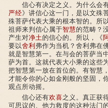
信心有决定之义。为什么会有
严经
》讲信心这一门，是以文殊
殊菩萨代表大乘的根本智的。所
祖师来判信心属于
智慧
的范畴？
产生对
净土
的信心的。所以，《
要以
舍利
弗作为当机？舍利弗在
就是智慧第一。在与会的菩萨当
萨为首。这就代表大小乘的这些
把智慧第一放在首位的。有智慧
才能令你的心如金刚般的坚固，
观点所动摇。
信心还有
欢喜
之义。真正获
可思议的、他力救度的这种法门