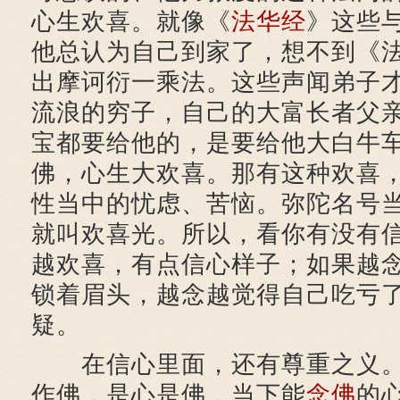
心生欢喜。就像《
法华经
》这些
他总认为自己到家了，想不到《
出摩诃衍一乘法。这些声闻弟子
流浪的穷子，自己的大富长者父
宝都要给他的，是要给他大白牛
佛，心生大欢喜。那有这种欢喜
性当中的忧虑、苦恼。弥陀名号
就叫欢喜光。所以，看你有没有
越欢喜，有点信心样子；如果越
锁着眉头，越念越觉得自己吃亏
疑。
在信心里面，还有尊重之义。
作佛，是心是佛，当下能
念佛
的