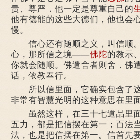
贵、尊严，他一定是尊重自己的
他有德能的这些大德们，他也会
慢。
信心还有随顺之义，叫信顺。
心，那所信之境——
佛陀
的教示
你就会随顺。佛遣舍者则舍，佛
话，依教奉行。
所以信里面，它确实包含了这
非常有智慧光明的这种意思在里
虽然这样，在三十七道品里面
五力，都是把信摆在第一；百法
法，也是把信摆在第一。信首先