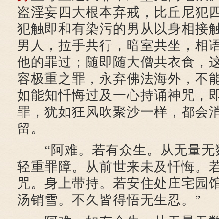
盗淫妄四大根本弃戒，比丘尼犯
犯触即和有染污的男从以身相接
男人，拉手共行，暗室共坐，相
他的罪过；随即随大僧共衣食，
容极重之罪，永弃佛法海外，不
如能知忏悔过及一心持诵神咒，
罪，犹如狂风吹聚沙一样，都会
留。
“阿难。若有众生。从无量无
轻重罪障。从前世来未及忏悔。
咒。身上带持。若安住处庄宅园
汤销雪。不久皆得悟无生忍。”