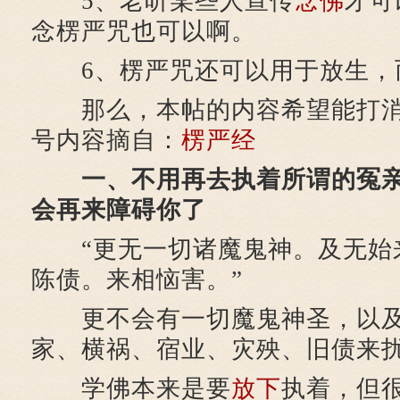
5、老听某些人宣传
念佛
才可
念楞严咒也可以啊。
6、楞严咒还可以用于放生，
那么，本帖的内容希望能打消
号内容摘自：
楞严经
一、不用再去执着所谓的冤亲
会再来障碍你了
“更无一切诸魔鬼神。及无始
陈债。来相恼害。”
更不会有一切魔鬼神圣，以及
家、横祸、宿业、灾殃、旧债来
学佛本来是要
放下
执着，但