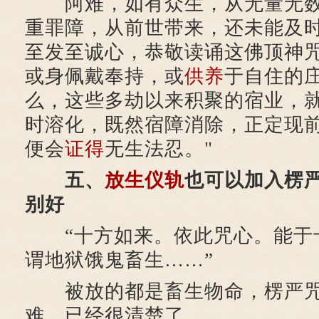
阿难，如有众生，从无量无数
重罪障，从前世带来，还未能及
至发至诚心，恭敬读诵这佛顶神
或身佩戴奉持，或
供养
于自住的
么，这些多劫以来积聚的宿业，
时溶化，既然宿障消除，正定现
便会
证得
无生法忍。"
五、
放生仪轨
也可以加入楞
别好
“十方如来。依此咒心。能于
谓地狱饿鬼畜生……”
被放的都是畜生物命，楞严咒
难，已经很清楚了。