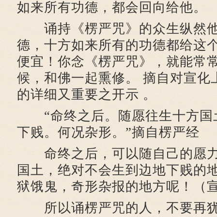
如来所有功德，都会回向给他。
诵持《楞严咒》的众生纵然他
德，十方如来所有的功德都给这
便宜！你念《楞严咒》，就能常
候，和佛一起熏修。 摘自对宣化
的详细又重要之开示 。
“命终之后。随愿往生十方国
下贱。何况杂形。”摘自楞严经
命终之后，可以随自己的愿力
国土，绝对不会生到边地下贱的
狱饿鬼，奇形杂报的地方呢！（
所以诵楞严咒的人，不要再犹