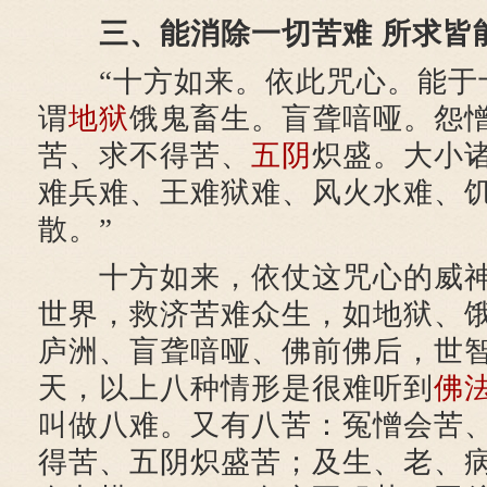
三、能消除一切苦难 所求皆
“十方如来。依此咒心。能于
谓
地狱
饿鬼畜生。盲聋喑哑。怨
苦、求不得苦、
五阴
炽盛。大小
难兵难、王难狱难、风火水难、
散。”
十方如来，依仗这咒心的威神
世界，救济苦难众生，如地狱、
庐洲、盲聋喑哑、佛前佛后，世
天，以上八种情形是很难听到
佛
叫做八难。又有八苦：冤憎会苦
得苦、五阴炽盛苦；及生、老、