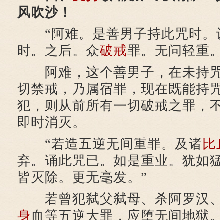
风吹沙！
“阿难。是善男子持此咒时。
时。之后。众
破戒
罪。无问轻重。
阿难，这个善男子，在未持咒
切禁戒，乃属宿罪，现在既能持
犯，则从前所有一切破戒之罪，
即时消灭。
“若造五逆无间重罪。及诸
比
弃。诵此咒已。如是重业。犹如
皆灭除。更无毫发。”
若曾犯弑父弑母、杀阿罗汉、
身
血等五逆大罪，应堕无间地狱