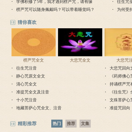
学佛积修了5年，我才遇到楞严咒，请有缘
往生咒
人珍惜楞严咒！
楞严咒可以随身佩戴吗？可以带着睡觉吗？
为何受
说的功
猜你喜欢
楞严咒全文
大悲咒全文
大悲咒
往生咒注音
大悲咒回向
静心咒原文全文
《药师佛心
清心咒全文
持诵楞严咒
准提咒全文及注音
《往生咒》
十小咒注音
文殊菩萨心
地藏菩萨心咒全文、注音
准提咒回向
精彩推荐
热门
推荐
文集