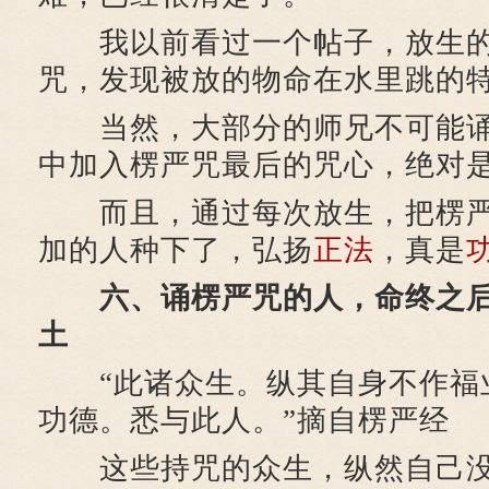
我以前看过一个帖子，放生的
咒，发现被放的物命在水里跳的
当然，大部分的师兄不可能诵
中加入楞严咒最后的咒心，绝对
而且，通过每次放生，把楞严
加的人种下了，弘扬
正法
，真是
六、诵楞严咒的人，命终之后
土
“此诸众生。纵其自身不作福
功德。悉与此人。”摘自楞严经
这些持咒的众生，纵然自己没