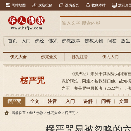
网站地图
欢迎投稿
设为首页
收藏本站
放到桌
首页
入门
佛经
佛咒
佛教故事
佛教人物
问答
放生
佛咒大全
佛咒全文
佛咒注音
佛咒入门
《楞严经》来源于其因缘为阿难
楞严咒
救护阿难，阿难才被救醒归佛。故知
之王，亦是咒中最长者（2622字），佛
楞严咒
全文
注音
入门
讲解
问答
文章
当前位置：
华人佛教
>
佛咒大全
>
楞严咒
>
楞严咒易被忽略的