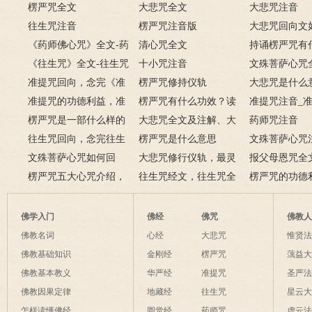
楞严咒全文
大悲咒全文
大悲咒注音
往生咒注音
楞严咒注音版
大悲咒回向文
《药师佛心咒》全文-药
清心咒全文
大悲咒回向文
持诵楞严咒有
师咒原文注音及释义
《往生咒》全文-往生咒
十小咒注音
用？楞严咒的
文殊菩萨心咒
注音及浅释
准提咒回向，念完《准
楞严咒修持仪轨
大悲咒是什么
提咒》该如何回向？
准提咒的功德利益，准
楞严咒有什么功效？读
何叫大悲咒？
准提咒注音_
提咒功德利益大全
楞严咒是一部什么样的
诵楞严咒的好处
大悲咒全文及注解、大
注解
药师咒注音
经文？楞严咒经文
往生咒回向，念完往生
悲咒解释
楞严咒是什么意思
文殊菩萨心咒
咒要怎么回向？
文殊菩萨心咒如何回
大悲咒修行仪轨，最灵
报父母恩咒全
向？文殊菩萨心咒回向
楞严咒五大心咒介绍，
验的大悲咒仪轨
往生咒经文，往生咒全
父母恩咒怎么
楞严咒的功德
持五大心咒的作用
文注音及发音注解
诵楞严咒的功
佛学入门
佛经
佛咒
佛教
佛教名词
心经
大悲咒
惟贤
佛教基础知识
金刚经
楞严咒
蕅益
佛教基本教义
华严经
准提咒
圣严
佛教因果定律
地藏经
往生咒
星云
怎样读懂佛经
圆觉经
药师咒
虚云