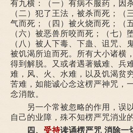
有九横：（一）有病不服药，因
（二）犯了王法，被杀而死；（
气而死；（四）被火烧而死；（
（六）被恶兽所咬而死；（七）
（八）被人下毒、下蛊、诅咒、
被饥渴所迫而死。所有大小诸横
得到解脱。又或者遇著贼难、兵
难，风、火、水难，以及饥渴贫
苦难，如能诚心念这楞严神咒，
念消散。
另一个常被忽略的作用，误以
自己的业障，殊不知楞严咒消业
四、
受持
读诵楞严咒 消除一