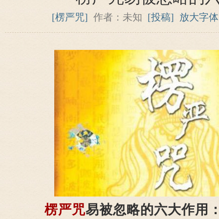
[楞严咒]
作者：未知
[投稿]
放大字体
楞严咒
易被忽略的六大作用