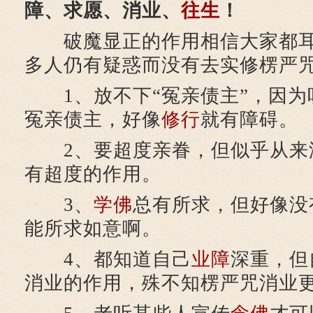
障、求愿、消业、
往生
！
破魔显正的作用相信大家都耳
多人仍有疑惑而没有去实修楞严
1、放不下“冤亲债主”，因为
冤亲债主，好像
修行
就有障碍。
2、要超度亲眷，但似乎从来
有超度的作用。
3、
学佛
总有所求，但好像没
能所求如意啊。
4、都知道自己
业障
深重，但
消业的作用，殊不知楞严咒消业