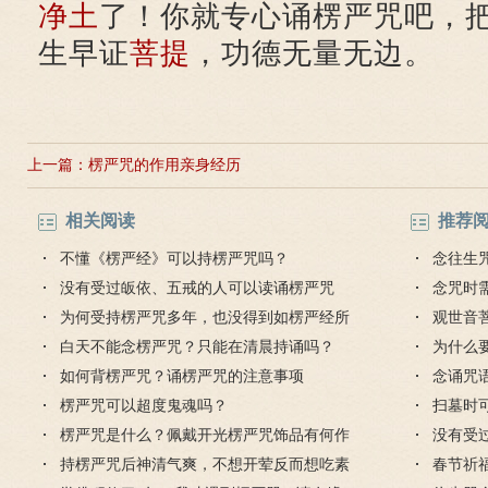
净土
了！你就专心诵楞严咒吧，
生早证
菩提
，功德无量无边。
上一篇：
楞严咒的作用亲身经历
相关阅读
推荐
不懂《楞严经》可以持楞严咒吗？
念往生
没有受过皈依、五戒的人可以读诵楞严咒
念咒时
吗？
为何受持楞严咒多年，也没得到如楞严经所
观世音
说的功德？
白天不能念楞严咒？只能在清晨持诵吗？
好处
为什么
如何背楞严咒？诵楞严咒的注意事项
念诵咒
楞严咒可以超度鬼魂吗？
扫墓时
楞严咒是什么？佩戴开光楞严咒饰品有何作
没有受
用和禁忌？
持楞严咒后神清气爽，不想开荤反而想吃素
吗？
春节祈