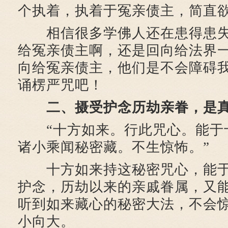
个执着，执着于冤亲债主，简直
相信很多学佛人还在患得患失
给冤亲债主啊，还是回向给法界
向给冤亲债主，他们是不会障碍
诵楞严咒吧！
二、摄受护念历劫亲眷，是
“十方如来。行此咒心。能于
诸小乘闻秘密藏。不生惊怖。”
十方如来持这秘密咒心，能于
护念，历劫以来的亲戚眷属，又
听到如来藏心的秘密大法，不会
小向大。