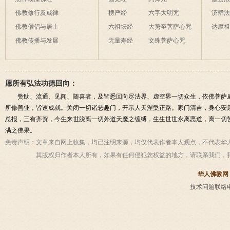
佛教修行及戒律
楞严经
六字大明咒
济群
佛教僧侣与居士
六祖坛经
大势至菩萨心咒
达摩
佛教传播与发展
无量寿经
文殊菩萨心咒
愿所有弘法功德回向：
赞助、流通、见闻、随喜者，及皆悉回向尽法界、虚空界一切众生，依佛菩萨
所修善业，皆速成就。关闭一切诸恶趣门，开示人天涅槃正路。家门清吉，身心安
总报，三有齐资，今生来世脱离一切外道天魔之缠缚，生生世世永离恶道，离一切
满之佛果。
免责声明：
文章来自网上收集，均已注明来源，均仅代表作者本人观点，不代表华
其版权归作者本人所有，如果有任何侵犯您权益的地方，请联系我们，
华人佛教网
技术问题联络