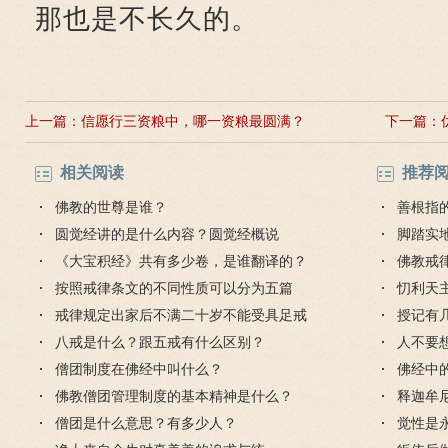
那也是不长久的。
上一篇：
信愿行三资粮中，哪一资粮最圆满？
下一篇：
相关阅读
推荐
佛教的世尊是谁？
善根指
圆觉经讲的是什么内容？圆觉经概说
脚踏实
《大宝积经》共有多少卷，是谁翻译的？
不会白
佛教戒
按照戒律条文的不同性质可以分为五篇
忉利天
戒律规定出家后不满二十岁不能受具足戒
授记有
八戒是什么？跟五戒有什么区别？
人不要
僧团制度在佛经中叫什么？
佛经中
佛教僧团管理制度的基本精神是什么？
释迦牟
僧团是什么意思？有多少人？
觉性是