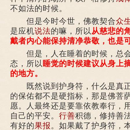
不如法的时候。
但是今时今世，佛教契合
众
是应机
说法
的嘛，所以
从慈悲的
戴者内心能保持清净恭敬，也是
但是，人在睡着的时候，总会
态，所以
睡觉的时候建议从身上
的地方。
既然说到护身符，什么是真正
的保佑都不是硬指标，那是佛菩
愿。人最终还是要靠依教奉行，
自己的平安。
行善
积德，修持善
有好的
果报
。如果戴了护身符，