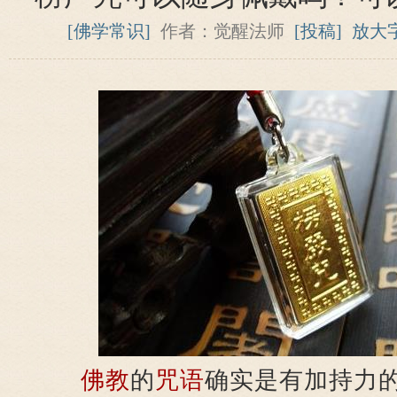
[佛学常识]
作者：觉醒法师
[投稿]
放大
佛教
的
咒语
确实是有加持力