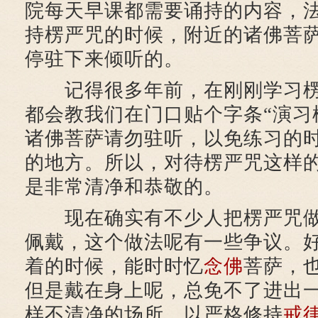
院每天早课都需要诵持的内容，
持楞严咒的时候，附近的诸佛菩
停驻下来倾听的。
记得很多年前，在刚刚学习楞
都会教我们在门口贴个字条“演习
诸佛菩萨请勿驻听，以免练习的
的地方。所以，对待楞严咒这样
是非常清净和恭敬的。
现在确实有不少人把楞严咒做
佩戴，这个做法呢有一些争议。
着的时候，能时时忆
念佛
菩萨，
但是戴在身上呢，总免不了进出
样不清净的场所，以严格修持
戒