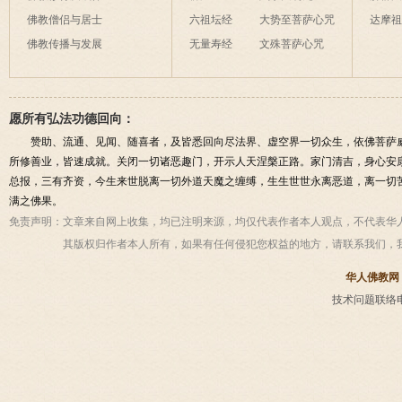
佛教僧侣与居士
六祖坛经
大势至菩萨心咒
达摩
佛教传播与发展
无量寿经
文殊菩萨心咒
愿所有弘法功德回向：
赞助、流通、见闻、随喜者，及皆悉回向尽法界、虚空界一切众生，依佛菩萨
所修善业，皆速成就。关闭一切诸恶趣门，开示人天涅槃正路。家门清吉，身心安
总报，三有齐资，今生来世脱离一切外道天魔之缠缚，生生世世永离恶道，离一切
满之佛果。
免责声明：
文章来自网上收集，均已注明来源，均仅代表作者本人观点，不代表华
其版权归作者本人所有，如果有任何侵犯您权益的地方，请联系我们，
华人佛教网
技术问题联络