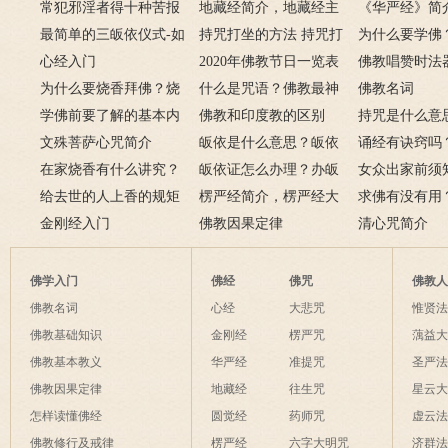
有何含义与讲究？
常犯邪淫者得十种苦报
吗 皈依佛门后的注意事
地藏经简介，地藏经主
么？
《华严经》简
从婚后出轨事件看出的因
最简单的三皈依仪式-如
项
要讲什么？
持咒打坐的方法 持咒打
广佛华严经讲
为什么要学佛
果报应
何授三皈五戒居士仪轨
心经入门
坐的姿势图
2020年佛教节日一览表
用呢？
佛教唱赞时法
为什么要烧香拜佛？烧
什么是咒语？佛教最神
佛教名词
香的含义是什么？
学佛前要了解的基本内
奇的九个咒语
佛教和印度教的区别
持咒是什么意
容
文殊菩萨心咒简介
皈依是什么意思？皈依
持咒？
诵经有诀窍吗
在家烧香有什么讲究？
三宝又是什么意思？
皈依证怎么办理？办皈
十二条诀窍
女众出家前须
一些禁忌千万不要触
给去世的人上香的规矩
依证后的忌讳是什么？
楞严经简介，楞严经大
只有一次出家
求佛有没有用
碰！
金刚经入门
致在讲什么？
佛教因果定律
说佛菩萨可以
清心咒简介
佛学入门
佛经
佛咒
佛教
佛教名词
心经
大悲咒
惟贤
佛教基础知识
金刚经
楞严咒
蕅益
佛教基本教义
华严经
准提咒
圣严
佛教因果定律
地藏经
往生咒
星云
怎样读懂佛经
圆觉经
药师咒
虚云
佛教修行及戒律
楞严经
六字大明咒
济群