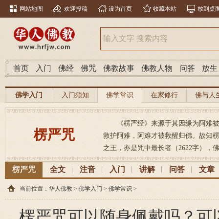
网站地图
欢迎投稿
设为首页
收藏本站
放到桌
首页
入门
佛经
佛咒
佛教故事
佛教人物
问答
放生
佛学入门
入门须知
佛学常识
在家修行
佛与人
《楞严经》来源于其因缘为阿难
楞严咒
救护阿难，阿难才被救醒归佛。故知
之王，亦是咒中最长者（2622字），佛
楞严咒
全文
注音
入门
讲解
问答
文章
当前位置：
华人佛教
>
佛学入门
>
佛学常识
>
楞严咒可以随身佩戴吗？可