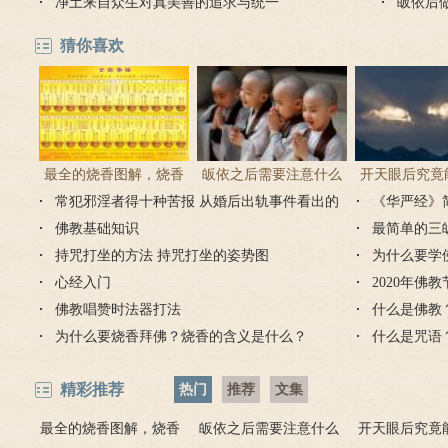
净土来自众生对真美善的追求与统一
皈依后
怎么办
猜你喜欢
最全的烧香图解，烧香
皈依之后需要注意什么
开天眼后究竟
常犯邪淫者得十种苦报 从婚后出轨事件看出的
有何含义与讲究？
吗 皈依佛门后的注意事
《华严经》
么？
因果报应
佛教基础知识
项
最简单的三
持咒打坐的方法 持咒打坐的姿势图
为什么要学
心经入门
2020年佛
佛教唱赞时法器打法
什么是佛教
为什么要烧香拜佛？烧香的含义是什么？
什么是咒语
精彩推荐
热门
推荐
文集
最全的烧香图解，烧香
皈依之后需要注意什么
开天眼后究竟