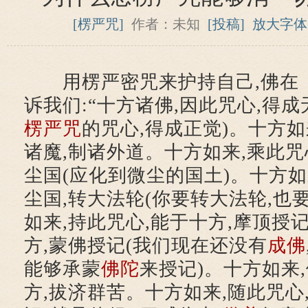
[楞严咒]
作者：未知
[投稿]
放大字体
用楞严密咒来护持自己,佛在
诉我们:“十方诸佛,因此咒心,得
楞严咒
的咒心,得成正觉)。十方如
诸魔,制诸外道。十方如来,乘此咒
尘国(应化到微尘的国土)。十方如
尘国,转大法轮(你要转大法轮,也
如来,持此咒心,能于十方,摩顶授记
方,蒙佛授记(我们现在还没有
成佛
能够承蒙
佛陀
来授记)。十方如来
方,拔济群苦。十方如来,随此咒心