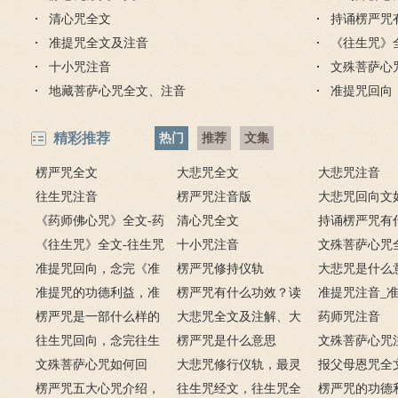
清心咒全文
持诵楞严咒
准提咒全文及注音
《往生咒》
十小咒注音
文殊菩萨心
地藏菩萨心咒全文、注音
准提咒回向
精彩推荐
热门
推荐
文集
楞严咒全文
大悲咒全文
大悲咒注音
往生咒注音
楞严咒注音版
大悲咒回向文
《药师佛心咒》全文-药
清心咒全文
大悲咒回向文
持诵楞严咒有
师咒原文注音及释义
《往生咒》全文-往生咒
十小咒注音
用？楞严咒的
文殊菩萨心咒
注音及浅释
准提咒回向，念完《准
楞严咒修持仪轨
大悲咒是什么
提咒》该如何回向？
准提咒的功德利益，准
楞严咒有什么功效？读
何叫大悲咒？
准提咒注音_
提咒功德利益大全
楞严咒是一部什么样的
诵楞严咒的好处
大悲咒全文及注解、大
注解
药师咒注音
经文？楞严咒经文
往生咒回向，念完往生
悲咒解释
楞严咒是什么意思
文殊菩萨心咒
咒要怎么回向？
文殊菩萨心咒如何回
大悲咒修行仪轨，最灵
报父母恩咒全
向？文殊菩萨心咒回向
楞严咒五大心咒介绍，
验的大悲咒仪轨
往生咒经文，往生咒全
父母恩咒怎么
楞严咒的功德