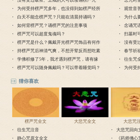
没有受过皈依、五戒的人可以读诵楞严咒
念咒时
吗？
为何受持楞严咒多年，也没得到如楞严经所
观世音
说的功德？
白天不能念楞严咒？只能在清晨持诵吗？
好处
为什么
如何背楞严咒？诵楞严咒的注意事项
念诵咒
楞严咒可以超度鬼魂吗？
扫墓时
楞严咒是什么？佩戴开光楞严咒饰品有何作
没有受
用和禁忌？
持楞严咒后神清气爽，不想开荤反而想吃素
吗？
春节祈
学佛积修了5年，我才遇到楞严咒，请有缘
往生咒
人珍惜楞严咒！
楞严咒可以随身佩戴吗？可以带着睡觉吗？
为何受
说的功
猜你喜欢
楞严咒全文
大悲咒全文
大悲咒
往生咒注音
大悲咒回向
静心咒原文全文
《药师佛心