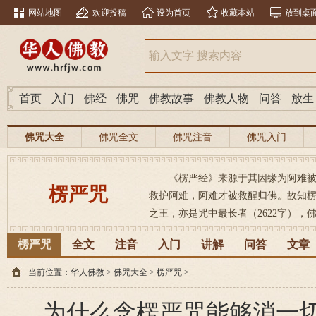
网站地图
欢迎投稿
设为首页
收藏本站
放到桌
首页
入门
佛经
佛咒
佛教故事
佛教人物
问答
放生
佛咒大全
佛咒全文
佛咒注音
佛咒入门
《楞严经》来源于其因缘为阿难
楞严咒
救护阿难，阿难才被救醒归佛。故知
之王，亦是咒中最长者（2622字），佛
楞严咒
全文
注音
入门
讲解
问答
文章
当前位置：
华人佛教
>
佛咒大全
>
楞严咒
>
为什么念楞严咒能够消一切