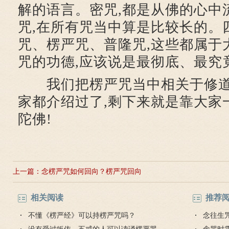
解的语言。密咒,都是从佛的心中
咒,在所有咒当中算是比较长的。
咒、楞严咒、普隆咒,这些都属于
咒的功德,应该说是最彻底、最究
我们把楞严咒当中相关于修道
家都介绍过了,剩下来就是靠大家
陀佛!
上一篇：
念楞严咒如何回向？楞严咒回向
相关阅读
推荐
不懂《楞严经》可以持楞严咒吗？
念往生