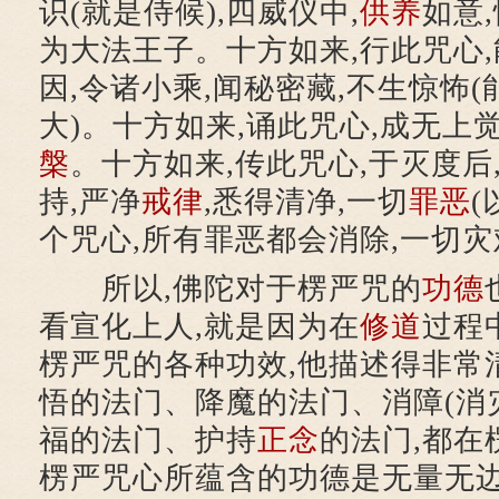
识(就是侍候),四威仪中,
供养
如意
为大法王子。十方如来,行此咒心,
因,令诸小乘,闻秘密藏,不生惊怖
大)。十方如来,诵此咒心,成无上觉
槃
。十方如来,传此咒心,于灭度后
持,严净
戒律
,悉得清净,一切
罪恶
个咒心,所有罪恶都会消除,一切灾
所以,佛陀对于楞严咒的
功德
看宣化上人,就是因为在
修道
过程
楞严咒的各种功效,他描述得非常
悟的法门、降魔的法门、消障(消
福的法门、护持
正念
的法门,都在
楞严咒心所蕴含的功德是无量无