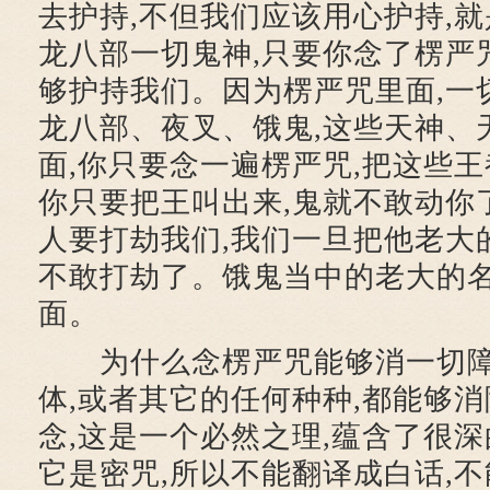
去护持,不但我们应该用心护持,
龙八部一切鬼神,只要你念了楞严
够护持我们。因为楞严咒里面,一
龙八部、夜叉、饿鬼,这些天神、
面,你只要念一遍楞严咒,把这些王
你只要把王叫出来,鬼就不敢动你
人要打劫我们,我们一旦把他老大
不敢打劫了。饿鬼当中的老大的名
面。
为什么念楞严咒能够消一切障
体,或者其它的任何种种,都能够
念,这是一个必然之理,蕴含了很
它是密咒,所以不能翻译成白话,