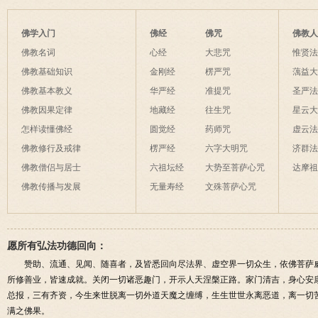
持五大心咒的作用
文注音及发音注解
诵楞严咒的功
佛学入门
佛经
佛咒
佛教
佛教名词
心经
大悲咒
惟贤
佛教基础知识
金刚经
楞严咒
蕅益
佛教基本教义
华严经
准提咒
圣严
佛教因果定律
地藏经
往生咒
星云
怎样读懂佛经
圆觉经
药师咒
虚云
佛教修行及戒律
楞严经
六字大明咒
济群
佛教僧侣与居士
六祖坛经
大势至菩萨心咒
达摩
佛教传播与发展
无量寿经
文殊菩萨心咒
愿所有弘法功德回向：
赞助、流通、见闻、随喜者，及皆悉回向尽法界、虚空界一切众生，依佛菩萨
所修善业，皆速成就。关闭一切诸恶趣门，开示人天涅槃正路。家门清吉，身心安
总报，三有齐资，今生来世脱离一切外道天魔之缠缚，生生世世永离恶道，离一切
满之佛果。