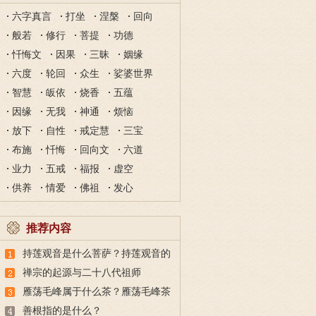
六字真言
打坐
涅槃
回向
般若
修行
菩提
功德
忏悔文
因果
三昧
姻缘
六度
轮回
众生
娑婆世界
智慧
皈依
烧香
五蕴
因缘
无我
神通
烦恼
放下
自性
戒定慧
三宝
布施
忏悔
回向文
六道
业力
五戒
福报
虚空
供养
情爱
佛祖
发心
推荐内容
持莲观音是什么菩萨？持莲观音的
故事
禅宗的起源与二十八代祖师
雁荡毛峰属于什么茶？雁荡毛峰茶
的特点与由来
善根指的是什么？