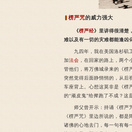
楞严咒
的威力强大
《
楞严经
》里讲得很清楚
难以及有一切的灾难都能逢凶
九四年，我在美国洛杉矶工
加
法会
，在回家的路上，两个
管他们，将万佛城录来的《楞
突然觉得后面静悄悄的，从后
车座背上。心想这莫非是《楞
的“顽皮鬼”给撵跑了不成？这
师父曾开示：持诵《楞严咒
《楞严咒》里边所说的，都是
诸佛的心地去门，每一句有每