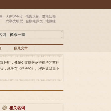
搜：
大悲咒全文
佛教名词
济群法师
六字大明咒
金刚经原文
地藏经
名词
禅茶一味
介
佛咒文章
被毁坏时，佛陀令文殊菩萨持楞严咒前往
因缘，就没有《楞严经》。楞严咒是咒中
相关名词