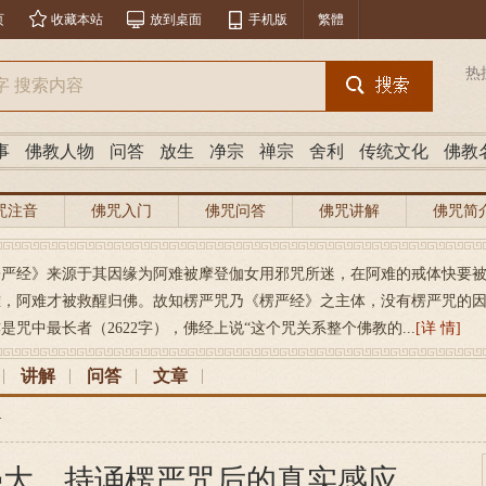
页
收藏本站
放到桌面
手机版
繁體
热
事
佛教人物
问答
放生
净宗
禅宗
舍利
传统文化
佛教
咒注音
佛咒入门
佛咒问答
佛咒讲解
佛咒简
楞严经》来源于其因缘为阿难被摩登伽女用邪咒所迷，在阿难的戒体快要
难，阿难才被救醒归佛。故知楞严咒乃《楞严经》之主体，没有楞严咒的
是咒中最长者（2622字），佛经上说“这个咒关系整个佛教的...
[详 情]
讲解
问答
文章
>
强大，持诵楞严咒后的真实感应