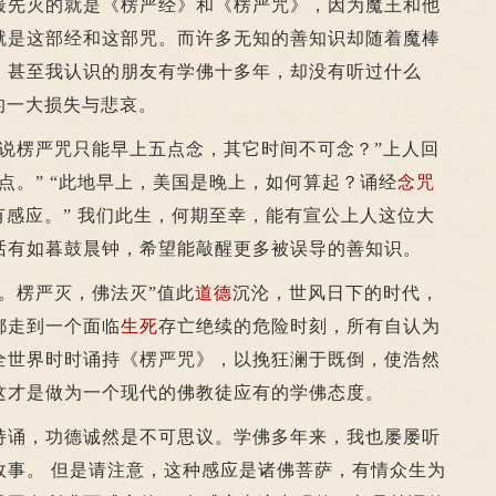
最先灭的就是《楞严经》和《楞严咒》，因为魔王和他
就是这部经和这部咒。而许多无知的善知识却随着魔棒
，甚至我认识的朋友有学佛十多年，却没有听过什么
的一大损失与悲哀。
楞严咒只能早上五点念，其它时间不可念？”上人回
点。” “此地早上，美国是晚上，如何算起？诵经
念咒
有感应。” 我们此生，何期至幸，能有宣公上人这位大
话有如暮鼓晨钟，希望能敲醒更多被误导的善知识。
楞严灭，佛法灭”值此
道德
沉沦，世风日下的时代，
都走到一个面临
生死
存亡绝续的危险时刻，所有自认为
全世界时时诵持《楞严咒》，以挽狂澜于既倒，使浩然
这才是做为一个现代的佛教徒应有的学佛态度。
诵，功德诚然是不可思议。学佛多年来，我也屡屡听
故事。 但是请注意，这种感应是诸佛菩萨，有情众生为