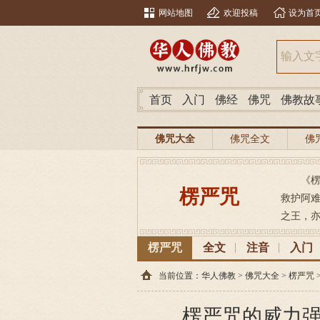
网站地图
欢迎投稿
设为首
首页
入门
佛经
佛咒
佛教故
佛咒大全
佛咒全文
佛
《
楞严咒
救护阿
之王，亦
楞严咒
全文
注音
入门
当前位置：
华人佛教
>
佛咒大全
>
楞严咒
楞严咒的威力