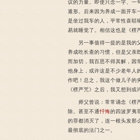
议的力量。即使只念一字、一
遁形。后来因为养成一面开车
是坐过我车的人，平常性喜聒
易就睡觉了。相信这也是《楞
另一事值得一提的是我的父
养成吃长斋的习惯，但是父亲
而加切，我百思不得其解，因
他身上，或许这是不少老年人
作吧！总之，我这个做儿子的
《楞严咒》之后，我又想到或
师父曾说：常常诵念《楞严
除。甚至不通
忏悔
的四波罗夷
的罪都消灭了，连一根头发那
最彻底的法门之一。