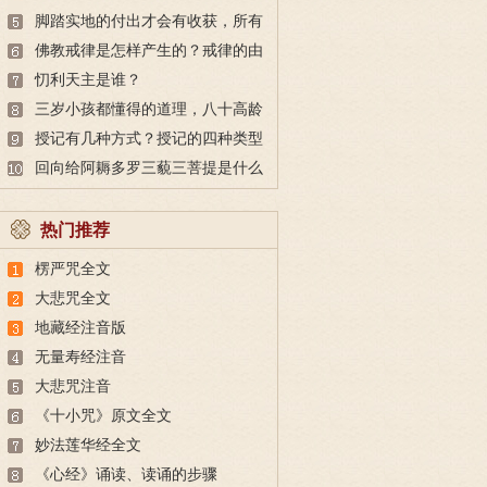
脚踏实地的付出才会有收获，所有
的付出都不会白费
佛教戒律是怎样产生的？戒律的由
来
忉利天主是谁？
三岁小孩都懂得的道理，八十高龄
也未必做得到
授记有几种方式？授记的四种类型
回向给阿耨多罗三藐三菩提是什么
意思？
热门推荐
楞严咒全文
大悲咒全文
地藏经注音版
无量寿经注音
大悲咒注音
《十小咒》原文全文
妙法莲华经全文
《心经》诵读、读诵的步骤