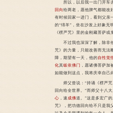
所以，以后我一出门开车去
回向
给两老，愿他脾气都能改
有时候回家一进门，看到父亲
的“绵羊”，坐在沙发上好象无
《楞严咒》里的金刚藏菩萨或
不过我也深深了解，除非
咒》的力量，只能改善而无法
障，期望有一天，他的
自性
觉
化
其
皈依
佛门
，愿诸佛菩萨加
如能做到这点，我将庆幸自己
师父曾说：“持诵《楞严咒》
回向给全世界。”而师父十八大
心
，速
成佛
道。”这是多宏广
咒》，把功德回向给不只是我