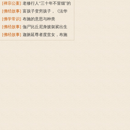
持戒穿素服得宝珠
[禅宗公案]
老修行人“三十年不冒烟”的
故事
[佛经故事]
富孩子变穷孩子，《法华
经》穷子喻的故事
[佛学常识]
布施的意思与种类
[佛经故事]
伽尸比丘尼身披袈裟出生
的因缘故事
[佛经故事]
迦旃延尊者度贫女，布施
的功德可以越渡贫穷的苦海