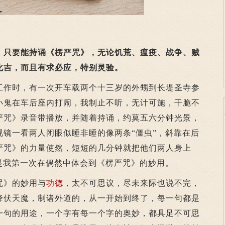
，只要能持诵《楞严咒》，无论饥荒、瘟疫、战争、贼
化吉，而且有求必应，特别灵验。
作时，有一次开车载两个十三岁的外甥到长堤圣寺参
小鬼在车后座内打闹，我制止不听，无计可施，干脆不
严咒》录音带播放，并随着持诵，约莫五六分钟光景，
视镜一看两人闭眼似睡非睡的像两条“僵虫”，斜靠在后
严咒》的力量使然，短短的几分钟就把他们两人身上
是我第一次在偶然中体会到《楞严咒》的妙用。
》的妙用与
功德
，太不可思议，尽未来际也说不完，
降伏天魔，制诸外道的，从一开始到终了，每一句都是
一句的用途，一个字有每一个字的奥妙，都具足不可思