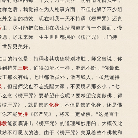
所给打电话的每一个人，乃至法界一切有情无情众生，
这样之后，我觉得在为人处事方面，不但化解了不少阻
弦外之音的功效。现在叫我一天不持诵《楞严咒》还真
活
里，尽可能把它应用在我生活周遭的每一个层面，慢
发愿，尽未来际，生生世世都拥护《楞严咒》，诵持
，世界更美好。
目的特色是，持诵者其功德特别殊胜，师父曾说，你
得到持咒
三昧
，诵得如流水一样，源源不断，“你最低
大王那么有钱，七世都做员外，做有钱人。”虽然诵持
报
，但是师父也不忘提醒大家，不要境界那么小，“七
那么念《楞严咒》要希望什么呢？要希望究竟做佛，得
《楞严咒》，就是佛的
化身
，不但是佛的化身，还是佛
“你若能
受持
《楞严咒》，将来一定成佛。”这是百千
佛教
能彻底讲出《楞严咒》的道理和妙用的，大概仅此
微妙不可思议的法。由于《楞严咒》关系着整个佛教和