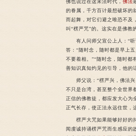
佛也说过在这未法时代，
佛法
的眷属，千方百计最想破坏的
而起舞，对它们避之唯恐不及
叫“楞严咒”的。这实在是佛教
有人问师父宣公上人：“听说
答：“随时念，随时都是早上五
不要着相。”“随时念，随时都
善知识真知灼见的引导，他的
师父说：“楞严兴，佛法兴。
不只是台湾，甚至整个全世界
正信的佛教徒，都应发大心为
正气长存，使正法永远住世，
楞严大咒如果能够好好的持
闻虔诚持诵楞严咒而生感应的