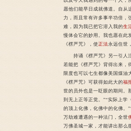
以及今天我遇到的每一个人，
愿他们能早日成就佛道。自从
力，而且常有许多事半功倍，
难，因为我已把它溶入我的
生
慢体会它的妙用。我也愿在此
《楞严咒》，使
正法
永远住世
持诵《楞严咒》另一引人注
若能把《楞严咒》背得出来，
限度也可以七生都像美国煤油
《楞严咒》可获得如此大的
福
世的员外也是一眨眼的期间。
到无上正等正觉。”“实际上学
的顶上化佛，化佛中的化佛。”
万劫难遭遇的一种法门，全世
万佛圣城一家，才能讲出那么