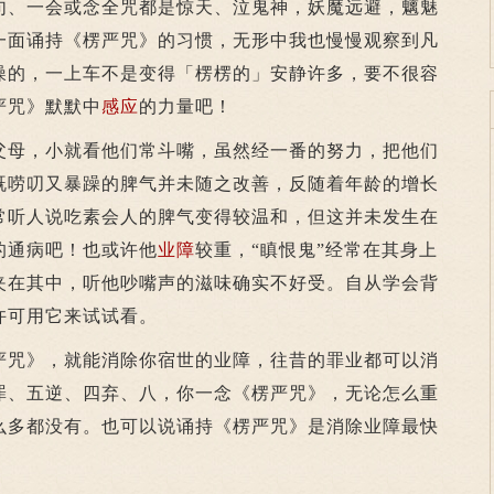
句、一会或念全咒都是惊天、泣鬼神，妖魔远避，魑魅
一面诵持《楞严咒》的习惯，无形中我也慢慢观察到凡
噪的，一上车不是变得「楞楞的」安静许多，要不很容
严咒》默默中
感应
的力量吧！
母，小就看他们常斗嘴，虽然经一番的努力，把他们
既唠叨又暴躁的脾气并未随之改善，反随着年龄的增长
常听人说吃素会人的脾气变得较温和，但这并未发生在
的通病吧！也或许他
业障
较重，“瞋恨鬼”经常在其身上
夹在其中，听他吵嘴声的滋味确实不好受。自从学会背
许可用它来试试看。
咒》，就能消除你宿世的业障，往昔的罪业都可以消
罪、五逆、四弃、八，你一念《楞严咒》，无论怎么重
么多都没有。也可以说诵持《楞严咒》是消除业障最快