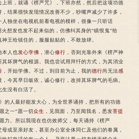
上班，就诵《楞严咒》，下班亦然，然后把这项功德
好，结果很快发现情况改善不少，吵嘴声减少了许多，
一人独坐在电视机前看电视的模样，很像一只听话
明火想发也发不起来似的，仿佛纠其身的“瞋恨鬼”给
鬼神王给镇住的，服服贴贴的，不敢放肆。
他本人也
发心
学佛
，潜心
修行
，否则光靠外来《楞严神
断其坏脾气的根源。我也尝试用拜忏的方式，为其消业
悟
，开始学佛。不过，到目前为止，我的
德行
尚无法
感
被，今其早日皈依，诚心修行，改掉其坏脾气的毛病。
此生没有白活了。
的人最好能发大心，为全世界诵持，把所有的功德
愿之一“愿一切
众生
，见我面，乃至闻我名，悉发
菩提
的愿力。所以我现在也仿效师父，每天诵持《楞严
父母或至亲好友，甚至办公室全体同仁及他们的眷属，