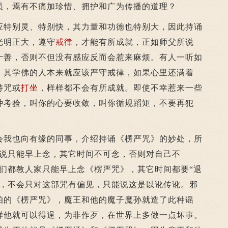
员，焉有不痛加珍惜、拥护和广为传播的道理？
特别灵、特别快，其力量和功德也特别大，因此持诵
光明正大，遵守
戒律
，才能有所成就，正如师父所说
十善，否则不但没有感应反而会惹来麻烦。有人一听如
，其学佛的人本来就应该严守戒律，如果心里还满着
持咒或
打坐
，样样都不会有所成就。即使不幸惹来一些
种考验，叫你的心要收敛，叫你循规蹈矩，不要再犯
我也向有缘的同事，介绍持诵《楞严咒》的妙处，所
听说只能早上念，其它时间不可念，否则对自己不
父们都教人家只能早上念《楞严咒》，其它时间都要“退
的，不会只对这部咒有偏见，只能说这是以讹传讹。邪
怕的《楞严咒》，魔王和他的魔子魔孙就造了此种谣
样他就可以得逞，为非作歹，在世界上多做一点坏事。