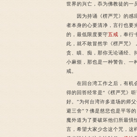
世界的兴亡，忝为佛教徒的一
因为持诵《楞严咒》的感应
者本身的心要清净，言行也要
的，最低限度要守
五戒
，奉行
此，就不敢冒然学《楞严咒》
贪、瞋、痴，那你无论诵经、
小麻烦，那也是一种警告、一
戒。
在回台湾工作之后，有机会
得的回答经常是“《楞严咒》
好。”为何台湾许多道场的师
避三舍”？佛是慈悲也是平等
魔外道为了要破坏他们所最惧
言，希望大家少念这个咒，这