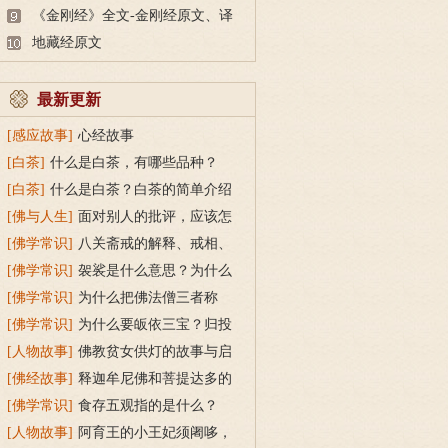
《金刚经》全文-金刚经原文、译
文及释意
地藏经原文
最新更新
[感应故事]
心经故事
[白茶]
什么是白茶，有哪些品种？
[白茶]
什么是白茶？白茶的简单介绍
[佛与人生]
面对别人的批评，应该怎
么做？
[佛学常识]
八关斋戒的解释、戒相、
功德利益
[佛学常识]
袈裟是什么意思？为什么
叫福田衣？
[佛学常识]
为什么把佛法僧三者称
为“宝”？
[佛学常识]
为什么要皈依三宝？归投
三宝令身心安稳
[人物故事]
佛教贫女供灯的故事与启
示
[佛经故事]
释迦牟尼佛和菩提达多的
双头鸟故事
[佛学常识]
食存五观指的是什么？
[人物故事]
阿育王的小王妃须阇哆，