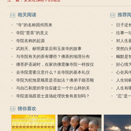
相关阅读
推荐
“寺”的名称因何而来
日子还
寺院“普茶”的意义
往事一
寺院名称的起源
对人生
武则天、献明肃皇后和玉泉寺的故事
突然白
与寺院有关的茶有哪些？佛茶的地理分布
幽默是
佛菩萨圣诞时，在家供佛需像寺院一样按仪
好心情
轨做吗？
去寺院需要注意什么？去寺院的基本礼仪
心在风
寺院为犯煞星顺星是否如法？佛弟子能否顺
人生转
星？
与自己剃度的常住应建立一个什么样的关
人生有
系？
寺院道场跟居士道场处理饮食有差别吗？
“忍”
猜你喜欢