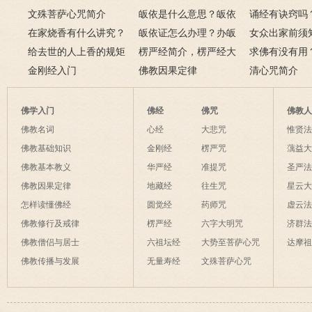
容
文殊菩萨心咒简介
皈依是什么意思？皈依
持咒？
诵经有诀窍吗
在家烧香有什么讲究？
三宝又是什么意思？
皈依证怎么办理？办皈
十二条诀窍
女众出家前须
一些禁忌千万不要触
给去世的人上香的规矩
依证后的忌讳是什么？
楞严经简介，楞严经大
只有一次出家
求佛有没有用
碰！
金刚经入门
致在讲什么？
佛教因果定律
说佛菩萨可以
清心咒简介
佛学入门
佛经
佛咒
佛教
佛教名词
心经
大悲咒
惟贤
佛教基础知识
金刚经
楞严咒
蕅益
佛教基本教义
华严经
准提咒
圣严
佛教因果定律
地藏经
往生咒
星云
怎样读懂佛经
圆觉经
药师咒
虚云
佛教修行及戒律
楞严经
六字大明咒
济群
佛教僧侣与居士
六祖坛经
大势至菩萨心咒
达摩
佛教传播与发展
无量寿经
文殊菩萨心咒