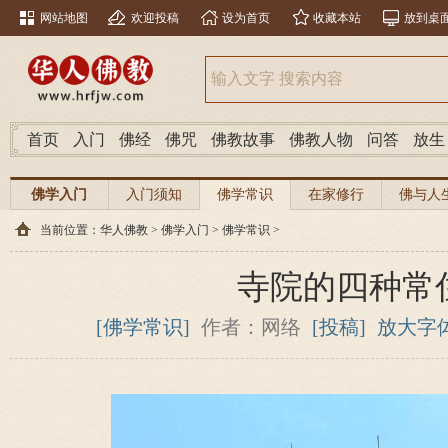
网站地图
欢迎投稿
设为首页
收藏本站
放到桌
首页
入门
佛经
佛咒
佛教故事
佛教人物
问答
放生
佛学入门
入门须知
佛学常识
在家修行
佛与人
当前位置：
华人佛教
>
佛学入门
>
佛学常识
>
寺院的四种常
[佛学常识]
作者：网络
[投稿]
放大字