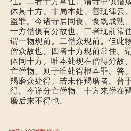
住。二者十方常住。谓寺中供僧
体具十方。非局本处。善现律云
盗罪。今诸寺居同食。食既成熟
十方僧俱有分故也。三者现前常
谓一物现前。二僧众现前。但此
僧众故也。四者十方现前常住。
体同十方。唯本处现在僧得分故
亡僧物。则于谁处得根本罪。答
羯磨众处得。若未作羯磨者。普
得。今详分亡僧物。十方来僧在
磨后来不得也。
上一篇：
女众在佛教中的地位