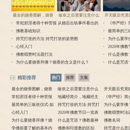
最全的烧香图解，烧香
皈依之后需要注意什么
开天眼后究竟
常犯邪淫者得十种苦报 从婚后出轨事件看出的
有何含义与讲究？
吗 皈依佛门后的注意事
《华严经》
么？
因果报应
佛教基础知识
项
最简单的三
持咒打坐的方法 持咒打坐的姿势图
为什么要学
心经入门
2020年佛
佛教唱赞时法器打法
什么是佛教
为什么要烧香拜佛？烧香的含义是什么？
什么是咒语
精彩推荐
热门
推荐
文集
最全的烧香图解，烧香
皈依之后需要注意什么
开天眼后究竟
有何含义与讲究？
常犯邪淫者得十种苦报
吗 皈依佛门后的注意事
地藏经简介，地藏经主
么？
《华严经》简
从婚后出轨事件看出的因
最简单的三皈依仪式-如
项
要讲什么？
持咒打坐的方法 持咒打
广佛华严经讲
为什么要学佛
果报应
何授三皈五戒居士仪轨
心经入门
坐的姿势图
2020年佛教节日一览表
用呢？
佛教唱赞时法
为什么要烧香拜佛？烧
什么是咒语？佛教最神
佛教名词
香的含义是什么？
学佛前要了解的基本内
奇的九个咒语
佛教和印度教的区别
持咒是什么意