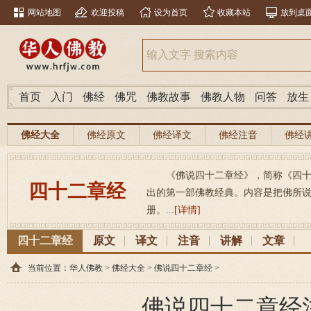
网站地图
欢迎投稿
设为首页
收藏本站
放到桌
首页
入门
佛经
佛咒
佛教故事
佛教人物
问答
放生
佛经大全
佛经原文
佛经译文
佛经注音
佛经
《佛说四十二章经》，简称《四
四十二章经
出的第一部佛教经典。内容是把佛所
册。...
[详情]
四十二章经
原文
译文
注音
讲解
文章
当前位置：
华人佛教
>
佛经大全
>
佛说四十二章经
>
佛说四十二章经