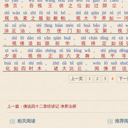
fó
yán
。
wú
shì
wáng
hóu
zhī
wèi
rú
guò
xì
chén
。
佛
言
。
吾
视
王
侯
之
位
如
过
隙
尘
。
shì
wán
sù
zhī
fú
rú
bì
bó
。
shì
dà
qiān
jiè
rú
yī
h
视
纨
素
之
服
如
敝
帕
。
视
大
千
界
如
一
tú
zú
yóu
。
shì
fāng
biàn
mén
rú
huà
bǎo
jù
。
shì
涂
足
油
。
视
方
便
门
如
化
宝
聚
。
视
。
shì
fó
dào
rú
yǎn
qián
huā
。
shì
chán
dìng
rú
xū
。
视
佛
道
如
眼
前
华
。
视
禅
定
如
须
xī
wù
。
shì
dào
zhèng
rú
liù
lóng
wǔ
。
shì
píng
děn
夕
寤
。
视
倒
正
如
六
龙
舞
。
视
平
等
huà
rú
sì
shí
mù
。
zhū
dà
bǐ
qiū
。
wén
fó
suǒ
shu
化
如
四
时
木
。
诸
大
比
丘
。
闻
佛
所
说
上一页
1
2
3
4
下一
上一篇：
佛说四十二章经讲记 净界法师
相关阅读
推荐