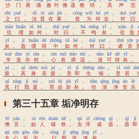
沙
门
夜
诵
迦
叶
佛
遗
教
经
。
其
声
悲
zhī
yuē
。
rǔ
xī
zài
jiā
。
céng
wéi
hé
yè
。
duì
yuē
之
曰
。
汝
昔
在
家
。
曾
为
何
业
。
对
曰
xián
huǎn
rú
hé
。
duì
yuē
。
bù
míng
yǐ
。
xián
jí
弦
缓
如
何
。
对
曰
。
不
鸣
矣
。
弦
急
yǐ
。
jí
huǎn
dé
zhōng
rú
hé
。
duì
yuē
。
zhū
yīn
p
矣
。
急
缓
得
中
如
何
。
对
曰
。
诸
音
xué
dào
yì
rán
。
xīn
ruò
tiáo
shì
。
dào
kě
dé
yǐ
。
学
道
亦
然
。
心
若
调
适
。
道
可
得
矣
。
pí
。
qí
shēn
ruò
pí
。
yì
jí
shēng
nǎo
。
yì
ruò
sh
疲
。
其
身
若
疲
。
意
即
生
恼
。
意
若
qí
xíng
jì
tuì
。
zuì
bì
jiā
yǐ
。
dān
qīng
jìng
ān
lè
其
行
既
退
。
罪
必
加
矣
。
但
清
净
安
乐
第三十五章 垢净明存
fó
yán
。
rú
rén
duàn
tiě
。
qù
zǐ
chéng
qì
。
qì
jí
佛
言
。
如
人
锻
铁
。
去
滓
成
器
。
器
即
qù
xīn
gòu
rǎn
。
xíng
jí
qīng
jìng
yǐ
。
去
心
垢
染
。
行
即
清
净
矣
。