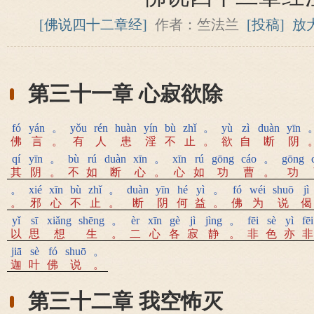
[佛说四十二章经]
作者：竺法兰
[投稿]
放
第三十一章 心寂欲除
fó
yán
。
yǒu
rén
huàn
yín
bù
zhǐ
。
yù
zì
duàn
yīn
佛
言
。
有
人
患
淫
不
止
。
欲
自
断
阴
qí
yīn
。
bù
rú
duàn
xīn
。
xīn
rú
gōng
cáo
。
gōng
其
阴
。
不
如
断
心
。
心
如
功
曹
。
功
。
xié
xīn
bù
zhǐ
。
duàn
yīn
hé
yì
。
fó
wéi
shuō
jì
。
邪
心
不
止
。
断
阴
何
益
。
佛
为
说
偈
yǐ
sī
xiǎng
shēng
。
èr
xīn
gè
jì
jìng
。
fēi
sè
yì
fēi
以
思
想
生
。
二
心
各
寂
静
。
非
色
亦
非
jiā
sè
fó
shuō
。
迦
叶
佛
说
。
第三十二章 我空怖灭