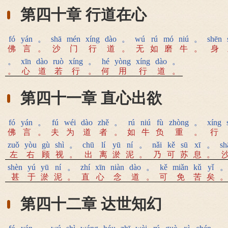
第四十章 行道在心
fó
yán
。
shā
mén
xíng
dào
。
wú
rú
mó
niú
。
shēn
佛
言
。
沙
门
行
道
。
无
如
磨
牛
。
身
。
xīn
dào
ruò
xíng
。
hé
yòng
xíng
dào
。
。
心
道
若
行
。
何
用
行
道
。
第四十一章 直心出欲
fó
yán
。
fú
wéi
dào
zhě
。
rú
niú
fù
zhòng
。
xíng
佛
言
。
夫
为
道
者
。
如
牛
负
重
。
行
zuǒ
yòu
gù
shì
。
chū
lí
yū
ní
。
nǎi
kě
sū
xī
。
sh
左
右
顾
视
。
出
离
淤
泥
。
乃
可
苏
息
。
shèn
yú
yū
ní
。
zhí
xīn
niàn
dào
。
kě
miǎn
kǔ
yǐ
。
甚
于
淤
泥
。
直
心
念
道
。
可
免
苦
矣
。
第四十二章 达世知幻