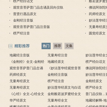
楞严经白话文
般若波罗蜜
步骤
观世音菩萨普门品念诵及回向仪轨
佛说阿弥陀
普贤行愿品原文
药师经原文
金刚经注音版
妙法莲华经
观世音菩萨普门品注音版
无量寿经原
楞严经注音
圆觉经原文
精彩推荐
热门
推荐
文集
地藏经注音版
无量寿经注音
妙法莲华经全
《金刚经》全文-金刚经
地藏经原文
楞严经白话文
原文、译文及释意
观世音菩萨普门品念诵
《妙法莲华经观世音菩
佛说阿弥陀经
及回向仪轨
药师经原文
萨普门品》全文
金刚经注音版
妙法莲华经注
无量寿经原文
楞严经注音
金刚经原文
无量寿经原文
妙法莲华经原文与白话
楞严经全文
《心经》全文-心经全文
文对照版
金刚般若波罗蜜经全文
普门品仪轨，
注音及译文
华严经原文
无量寿经全文
萨普门品完整
地藏经解释-
维摩诘经原文
十善业道经原文
白话解释
心经的作用和