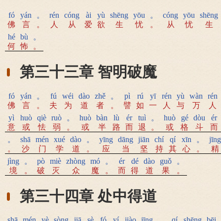
fó
yán
。
rén
cóng
ài
yù
shēng
yōu
。
cóng
yōu
shēng
佛
言
。
人
从
爱
欲
生
忧
。
从
忧
生
hé
bù
。
何
怖
。
第三十三章 智明破魔
fó
yán
。
fú
wéi
dào
zhě
。
pì
rú
yī
rén
yù
wàn
rén
佛
言
。
夫
为
道
者
。
譬
如
一
人
与
万
人
yì
huò
qiè
ruò
。
huò
bàn
lù
ér
tuì
。
huò
gé
dòu
ér
意
或
怯
弱
。
或
半
路
而
退
。
或
格
斗
而
。
shā
mén
xué
dào
。
yīng
dāng
jiān
chí
qí
xīn
。
jīng
。
沙
门
学
道
。
应
当
坚
持
其
心
。
精
jìng
。
pò
miè
zhòng
mó
。
ér
dé
dào
guǒ
。
境
。
破
灭
众
魔
。
而
得
道
果
。
第三十四章 处中得道
shā
mén
yè
sòng
jiā
sè
fó
yí
jiào
jīng
。
qí
shēng
bēi