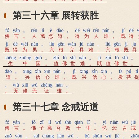
第三十六章 展转获胜
fó
yán
。
rén
lí
è
dào
。
dé
wéi
rén
nán
。
jí
dé
佛
言
。
人
离
恶
道
。
得
为
人
难
。
既
得
jì
dé
wéi
nán
。
liù
gēn
wán
jù
nán
。
liù
gēn
jì
jù
既
得
为
男
。
六
根
完
具
难
。
六
根
既
具
shēng
zhōng
guó
。
zhí
fó
shì
nán
。
jì
zhí
fó
shì
。
生
中
国
。
值
佛
世
难
。
既
值
佛
世
。
dào
。
xīng
xìn
xīn
nán
。
jì
xīng
xìn
xīn
。
fā
pú
tí
道
。
兴
信
心
难
。
既
兴
信
心
。
发
菩
。
wú
xiū
wú
zhèng
nán
。
。
无
修
无
证
难
。
第三十七章 念戒近道
fó
yán
。
fó
zǐ
lí
wú
shù
qiān
lǐ
。
yì
niàn
wú
jiè
佛
言
。
佛
子
离
吾
数
千
里
。
忆
念
吾
戒
zuǒ
yòu
。
suī
cháng
jiàn
wú
。
bù
shùn
wú
jiè
。
zhō