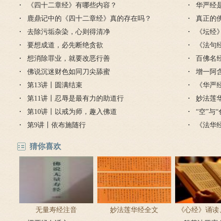
《四十二章经》有哪些内容？
华严经
鹿鼎记中的《四十二章经》真的存在吗？
真正的
去除污垢杂染，心则得清净
毒是魔
《坛经
要想成道，必先断绝贪欲
思
《法句
想消除罪业，就要改恶行善
的讲解
百佛名
佛说沉迷财色如同刀尖舔蜜
增一阿
第13讲丨圆满结束
《华严
第11讲丨忍辱是最有力的助道行
么意思
妙法莲
第10讲丨以戒为师，趣入佛道
“空”与
第9讲丨依布施随行
《法华
猜你喜欢
无量寿经注音
妙法莲华经全文
《心经》诵读