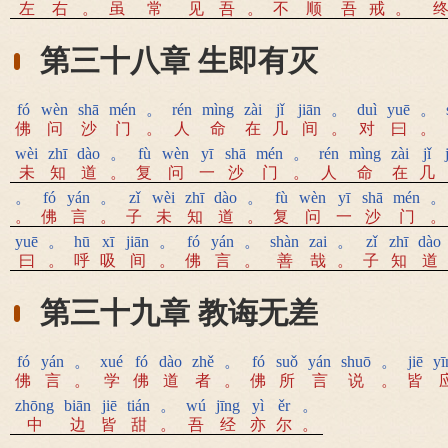
左
右
。
虽
常
见
吾
。
不
顺
吾
戒
。
第三十八章 生即有灭
fó
wèn
shā
mén
。
rén
mìng
zài
jǐ
jiān
。
duì
yuē
。
佛
问
沙
门
。
人
命
在
几
间
。
对
曰
。
wèi
zhī
dào
。
fù
wèn
yī
shā
mén
。
rén
mìng
zài
jǐ
未
知
道
。
复
问
一
沙
门
。
人
命
在
几
。
fó
yán
。
zǐ
wèi
zhī
dào
。
fù
wèn
yī
shā
mén
。
。
佛
言
。
子
未
知
道
。
复
问
一
沙
门
。
yuē
。
hū
xī
jiān
。
fó
yán
。
shàn
zai
。
zǐ
zhī
dào
曰
。
呼
吸
间
。
佛
言
。
善
哉
。
子
知
道
第三十九章 教诲无差
fó
yán
。
xué
fó
dào
zhě
。
fó
suǒ
yán
shuō
。
jiē
yī
佛
言
。
学
佛
道
者
。
佛
所
言
说
。
皆
zhōng
biān
jiē
tián
。
wú
jīng
yì
ěr
。
中
边
皆
甜
。
吾
经
亦
尔
。