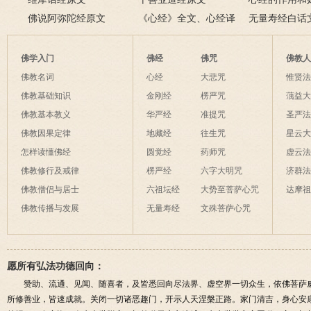
佛说阿弥陀经原文
《心经》全文、心经译
经有什么作用
无量寿经白话
文解释
佛学入门
佛经
佛咒
佛教
佛教名词
心经
大悲咒
惟贤
佛教基础知识
金刚经
楞严咒
蕅益
佛教基本教义
华严经
准提咒
圣严
佛教因果定律
地藏经
往生咒
星云
怎样读懂佛经
圆觉经
药师咒
虚云
佛教修行及戒律
楞严经
六字大明咒
济群
佛教僧侣与居士
六祖坛经
大势至菩萨心咒
达摩
佛教传播与发展
无量寿经
文殊菩萨心咒
愿所有弘法功德回向：
赞助、流通、见闻、随喜者，及皆悉回向尽法界、虚空界一切众生，依佛菩萨
所修善业，皆速成就。关闭一切诸恶趣门，开示人天涅槃正路。家门清吉，身心安