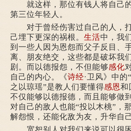
就这样，那位有钱人将自己的
第三位年轻人。
对于曾经伤害过自己的人，打
己埋下更深的祸根。
生活
中，我
到一些人因为恩怨而父子反目、
离、朋友绝交，这些都是破坏我
剧。而以德报怨，不但能够
感化
自己的内心。《
诗经
·卫风》中的
之以琼瑶”是教人们要懂得
感恩
和
不仅能够以德报德，而且能够做
对自己的敌人也能“投以木桃”，
解怨恨，还能化敌为友，升华自
宽恕别人对我们来说可以很困