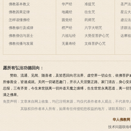
佛教基本教义
华严经
准提咒
圣严
佛教因果定律
地藏经
往生咒
星云
怎样读懂佛经
圆觉经
药师咒
虚云
佛教修行及戒律
楞严经
六字大明咒
济群
佛教僧侣与居士
六祖坛经
大势至菩萨心咒
达摩
佛教传播与发展
无量寿经
文殊菩萨心咒
愿所有弘法功德回向：
赞助、流通、见闻、随喜者，及皆悉回向尽法界、虚空界一切众生，依佛菩萨
所修善业，皆速成就。关闭一切诸恶趣门，开示人天涅槃正路。家门清吉，身心安
总报，三有齐资，今生来世脱离一切外道天魔之缠缚，生生世世永离恶道，离一切
满之佛果。
免责声明：
文章来自网上收集，均已注明来源，均仅代表作者本人观点，不代表华
其版权归作者本人所有，如果有任何侵犯您权益的地方，请联系我们，
华人佛教网
技术问题联络