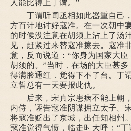
人能比得上丁谓。”
丁谓听闻丞相如此器重自己，
方百计地讨好寇准。在一次朝中
的时候没注意在胡须上沾上了汤
见，赶紧过来替寇准擦去。寇准
意，反而说道：“你身为国家大臣
胡须的。”当时，在场的大臣甚多
得满脸通红，觉得下不了台。丁
立誓总有一天要报此仇。
后来，宋真宗患病不能上朝，
内侍，诬告寇准阴谋拥立太子。
将寇准贬出了京城，出任知相州
寇准觉得气愤，临走时大呼：“丁