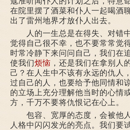
寇准听闻仆人的计划之后，特意
在院里摆了酒菜和仆人一起喝酒
出了雷州地界才放仆人出去。
人的一生总是在得失、对错中
觉得自己很不幸，也不要常常觉
时常冷静下来问问自己，我们在
使我们
烦恼
，还是我们在拿别人
己？在人生中不该有永远的仇人
过自己的人，也要给予他同情和
的立场上充分理解他当时的心情
方，千万不要将仇恨记在心上。
包容、宽厚的态度，会被他人
人格中闪闪发光的亮点。我们要