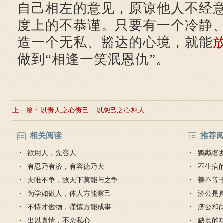
自己相左的意见，原谅他人不经
度上的不恭谨。只要有一个冷静
造一个无私、豁达的心境，就能
做到“相逢一笑泯恩仇”。
上一篇：
以责人之心责己，以恕己之心恕人
相关阅读
推荐
欲用人，先容人
鹦鹉婆
有忍乃有济，有容德乃大
不生病
夫唯不争，故天下莫能与之争
善不等
为学如做人，体人方能察己
济公是
不恃才傲物，谨慎方能成事
济公和
出以真情，不杂私心
缺点的