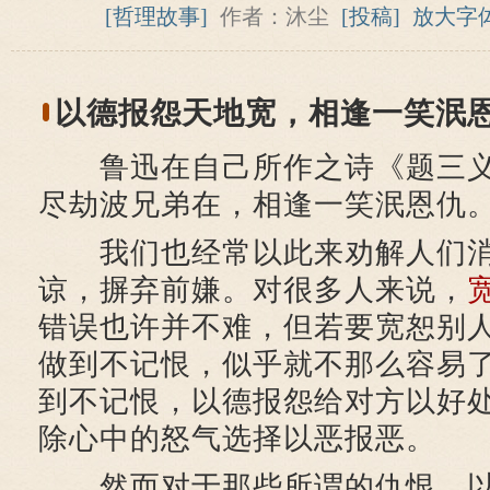
[哲理故事]
作者：沐尘
[投稿]
放大字
以德报怨天地宽，相逢一笑泯
鲁迅在自己所作之诗《题三义
尽劫波兄弟在，相逢一笑泯恩仇。
我们也经常以此来劝解人们消
谅，摒弃前嫌。对很多人来说，
错误也许并不难，但若要宽恕别
做到不记恨，似乎就不那么容易
到不记恨，以德报怨给对方以好
除心中的怒气选择以恶报恶。
然而对于那些所谓的仇恨，以