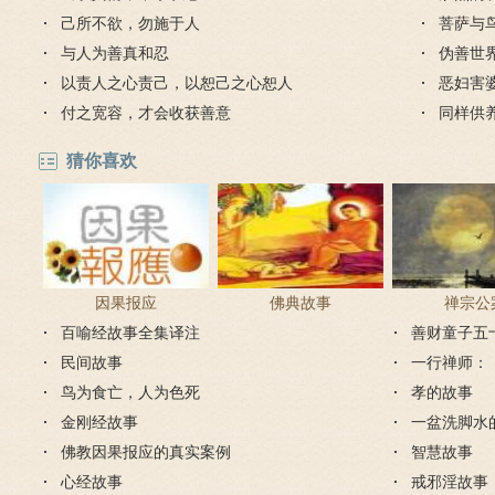
己所不欲，勿施于人
菩萨与
与人为善真和忍
伪善世
以责人之心责己，以恕己之心恕人
恶妇害
付之宽容，才会收获善意
同样供
毒蛇
猜你喜欢
因果报应
佛典故事
禅宗公
百喻经故事全集译注
善财童子五
民间故事
一行禅师：
鸟为食亡，人为色死
孝的故事
金刚经故事
一盆洗脚水
佛教因果报应的真实案例
智慧故事
心经故事
戒邪淫故事