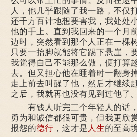
么可以帮上忙的事情。反而在途
人，他几乎跟随了我一路，不仅
还千方百计地想要害我，我处处
他的手上。直到我回来的一个月
边时，突然看到那个人正在一棵
只要一抬脚就能将它踢下悬崖，
我觉得自己不能那么做，便打算
去。但又担心他在睡着时一翻身
走上前去叫醒了他，然后才继续
之后，我就再也没有见到过他了。
有钱人听完三个年轻人的话，
勇为和诚信都很可贵，但我更欣
报怨的
德行
，这才是
人生
的至高境