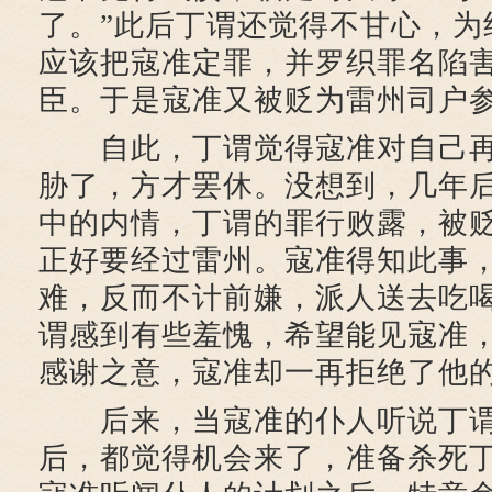
了。”此后丁谓还觉得不甘心，为
应该把寇准定罪，并罗织罪名陷
臣。于是寇准又被贬为雷州司户
自此，丁谓觉得寇准对自己再
胁了，方才罢休。没想到，几年
中的内情，丁谓的罪行败露，被
正好要经过雷州。寇准得知此事
难，反而不计前嫌，派人送去吃
谓感到有些羞愧，希望能见寇准
感谢之意，寇准却一再拒绝了他
后来，当寇准的仆人听说丁谓
后，都觉得机会来了，准备杀死