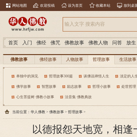
网站地图
欢迎投稿
设为首页
收藏本站
放到桌
首页
入门
佛经
佛咒
佛教故事
佛教人物
问答
放生
佛教故事
佛经故事
人物故事
哲理故事
生活故事
单独中的洞见
哲理故事300篇
谈佛说禅悟人生
淡定的人
佛学故事
智慧故事
励志故事
哲理小故事
处世哲理
心生菩提树·佛教小故事
法音集·佛教典故
当前位置：
华人佛教
>
佛教故事
>
哲理故事
>
以德报怨天地宽，相逢