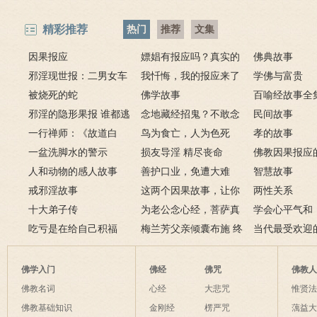
精彩推荐
热门
推荐
文集
因果报应
嫖娼有报应吗？真实的
佛典故事
邪淫现世报：二男女车
嫖娼报应
我忏悔，我的报应来了
学佛与富贵
上纵欲酿车祸被烧死
被烧死的蛇
－淫人妻者，妻淫人
佛学故事
百喻经故事全
邪淫的隐形果报 谁都逃
念地藏经招鬼？不敢念
民间故事
不掉
一行禅师：《故道白
地藏经的请进来
鸟为食亡，人为色死
孝的故事
云》
一盆洗脚水的警示
损友导淫 精尽丧命
佛教因果报应
人和动物的感人故事
善护口业，免遭大难
例
智慧故事
戒邪淫故事
这两个因果故事，让你
两性关系
十大弟子传
了解什么是业障
为老公念心经，菩萨真
学会心平气和
吃亏是在给自己积福
的加持为其开智慧了
梅兰芳父亲倾囊布施 终
当代最受欢迎
获善报
师及其代表作
佛学入门
佛经
佛咒
佛教
佛教名词
心经
大悲咒
惟贤
佛教基础知识
金刚经
楞严咒
蕅益