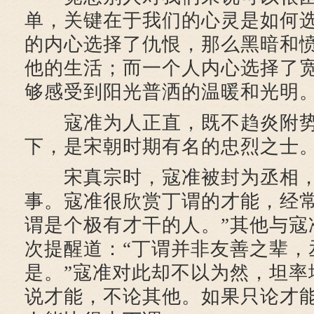
单，关键在于我们的心灵是如何
的内心选择了仇恨，那么黑暗和
他的生活；而一个人内心选择了
够感受到阳光普洒的温暖和光明
寇准为人正直，既不趋炎附势
下，是宋朝时期有名的忠烈之士
宋真宗时，寇准被封为丞相，
事。寇准很欣赏丁谓的才能，经常
谓是个极有才干的人。”其他与寇
次提醒道：“丁谓并非友善之辈，
是。”寇准对此却不以为然，坦率
说才能，不论其他。如果只论才