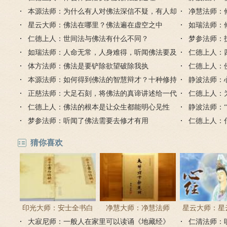
本源法师：为什么有人对佛法深信不疑，有人却
净慧法师：
生不起信心？
星云大师：佛法在哪里？佛法遍在虚空之中
如瑞法师：
仁德上人：世间法与佛法有什么不同？
梦参法师：
如瑞法师：人命无常，人身难得，听闻佛法要及
法
仁德上人：
时
体方法师：佛法是要铲除欲望破除我执
仁德上人：
本源法师：如何得到佛法的智慧辩才？十种修持
静波法师：
方式
正慈法师：大足石刻，将佛法的真谛讲述给一代
仁德上人：
又一代人
仁德上人：佛法的根本是让众生都能明心见性
静波法师：
梦参法师：听闻了佛法需要去修才有用
思？
仁德上人：
猜你喜欢
印光大师：安士全书白
净慧大师：净慧法师
星云大师：星
大寂尼师：一般人在家里可以读诵《地藏经》
话解
《楞严经》浅译
仁清法师：
《心经