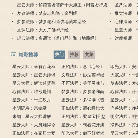
吗？
星云大师：解读普贤菩萨十大愿王（附普贤行愿
圣严法师：
品全文）
梦参法师：梦参老和尚：金刚经
惟觉法师：
梦参法师：梦参老和尚讲地藏本愿经
心律法师：
文珠法师：大方广佛华严经
星云大师：
虚云法师：多诵读《普门品》和《地藏经》
达摩祖师：
精彩推荐
热门
推荐
文集
星云大师：春有百花秋
正如法师：念《心经》
印光大师：安
有月，夏有凉风冬有雪；
星云大师：星云大师谈
比《大悲咒》更好吗？
文珠法师：妙法莲华经
话解
大寂尼师：一
若无闲事挂心头，便是人
《心经》
星云大师：解读普贤菩
圣严法师：关于灵魂与
里可以读诵《
梦参法师：梦
间好时节。
萨十大愿王（附普贤行愿
心律法师：吃亏是福
鬼的终极真相
梦参法师：梦参老和尚
吗？
尚：金刚经
心律法师：什
品全文）
星云大师：千江映月
讲地藏本愿经
虚云法师：多诵读《普
有缘？
星云大师：手
永明延寿：宗镜录
门品》和《地藏经》
正如法师：诵心经比大
满田，低头便
净善法师：净
未知：星云大师讲解
悲咒功德大吗
正如法师：梁皇宝忏 慈
六根清净方为
看风水与算命
明空法师：明
星云大师：人身难得今
悲道场
星云大师：朝看花开满
来是向前。
运？
《心经》中的
净界法师：打
已得，佛法难闻今已闻；
正如法师：在家居士受
树红，暮看花落树还空；
印光大师：命不好者求
该怎么念佛？
星云大师：人