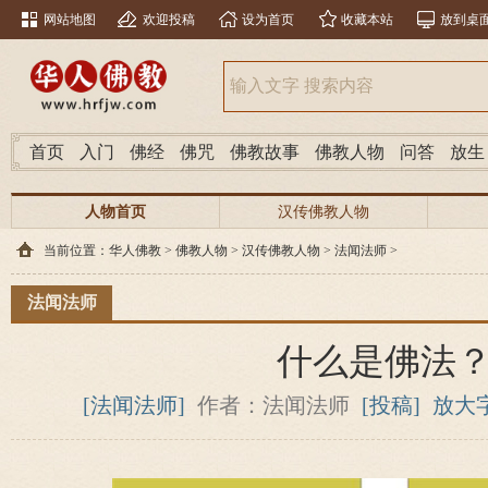
网站地图
欢迎投稿
设为首页
收藏本站
放到桌
首页
入门
佛经
佛咒
佛教故事
佛教人物
问答
放生
人物首页
汉传佛教人物
当前位置：
华人佛教
>
佛教人物
>
汉传佛教人物
>
法闻法师
>
法闻法师
什么是佛法
[法闻法师]
作者：法闻法师
[投稿]
放大