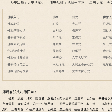
此身不向今生度，更向何
五戒可以搭缦衣吗？
大安法师：大安法师讲
若将花比人间事，花与人
美好姻缘，有个简单方
明安法师：把握当下不
是怎样的？
星云大师：天
生度此身？
解
间事一同。
法
后悔
为毡，日月星
夜间不敢长伸
佛学入门
佛经
佛咒
佛教
破海底天。
佛教名词
心经
大悲咒
惟贤
佛教基础知识
金刚经
楞严咒
蕅益
佛教基本教义
华严经
准提咒
圣严
佛教因果定律
地藏经
往生咒
星云
怎样读懂佛经
圆觉经
药师咒
虚云
佛教修行及戒律
楞严经
六字大明咒
济群
佛教僧侣与居士
六祖坛经
大势至菩萨心咒
达摩
佛教传播与发展
无量寿经
文殊菩萨心咒
愿所有弘法功德回向：
赞助、流通、见闻、随喜者，及皆悉回向尽法界、虚空界一切众生，依佛菩萨
所修善业，皆速成就。关闭一切诸恶趣门，开示人天涅槃正路。家门清吉，身心安
总报，三有齐资，今生来世脱离一切外道天魔之缠缚，生生世世永离恶道，离一切