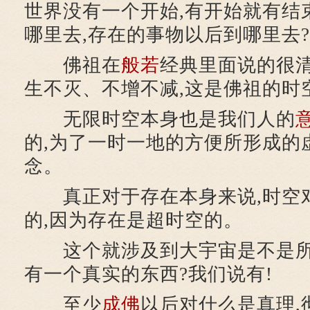
世界没有一个开始,有开始就有结
哪里去,存在的事物以后到哪里去?
佛祖在
般若
经典里面说的很清
生不灭、不增不减,这是佛祖的时
无限时空本身也是我们人的
的,为了一时一地的方便所形成的
念。
真正对于存在本身来说,时空
的,因为存在是超时空的。
这个就涉及到大宇宙是不是所
有一个真实的东西?我们说有!
至少
成佛
以后对什么是真理,