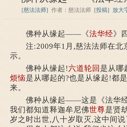
[慈法法师]
作者：慈法法师
[投稿]
放大
佛种从缘起——《
法华经
》
注:2009年1月,慈法法师在北
示。
佛种从缘起!
六道
轮回
是从哪
烦恼
是从哪起的?也是从缘起!都
来。
佛种从缘起——这是《法华经
我们都知道释迦牟尼佛
世尊
是贤
岁之时出世,八十岁取灭,这中间