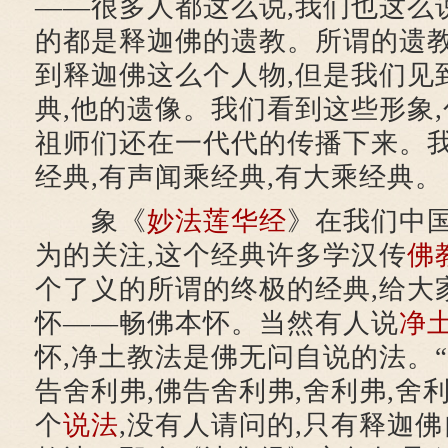
——很多人都这么说,我们也这么
的都是释迦佛的遗教。所谓的遗
到释迦佛这么个人物,但是我们见
典,他的遗像。我们看到这些形象,
祖师们还在一代代的传播下来。
经典,有声闻乘经典,有大乘经典。
象《
妙法莲华经
》在我们中
为的关注,这个经典许多学汉传
佛
个了义的所谓的终极的经典,给大
怀——畅佛本怀。当然有人说
净
怀,净土教法是佛无问自说的法。“
告舍利弗,佛告舍利弗,舍利弗,舍
个
说法
,没有人请问的,只有释迦