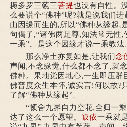
耨多罗三藐三
菩提
也没有自性。没
么要说个“佛种”呢?就是说我们
由因缘而生的,所以“佛种从缘起,
句偈子,“诸佛两足尊,知法常无性
一乘”。是这个因缘才说一乘教法
那么净土亦复如是,让我们
念
声闻,不念缘觉,什么都不念了,就
佛种。果地觉因地心,一生即压群臣
佛普度众生本怀,诚实言!何以故?
了解“佛种从缘起”。
“顿舍九界自力空花,全归一乘
达了这么一个愿望。
皈依
一乘就是
说“九界”,九界中有菩萨、声闻