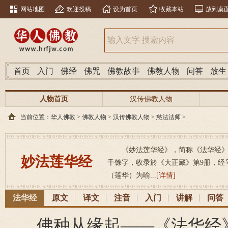
网站地图
欢迎投稿
设为首页
收藏本站
放到桌
首页
入门
佛经
佛咒
佛教故事
佛教人物
问答
放生
人物首页
汉传佛教人物
当前位置：
华人佛教
>
佛教人物
>
汉传佛教人物
>
慈法法师
>
《妙法莲华经》，简称《法华经》，（梵
妙法莲华经
千馀字，收录於《大正藏》第9册，经号26
（莲华）为喻...
[详情]
法华经
原文
译文
注音
入门
讲解
问答
佛种从缘起——《法华经