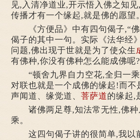
见,入清净道业,开示悟入佛之知见
传播才有一个缘起,就是佛的愿望
《方便品》中有四句偈子,“佛
偈子的其中一句。实际《法华经
问题,佛出现于世就是为了使众生
有佛种,你没有佛种怎么能成佛呢?
“顿舍九界自力空花,全归一乘
对联也就是一个成佛的缘起!而不
声闻道、缘觉道、
菩萨道
的缘起,
诸佛两足尊,知法常无性,佛种
乘。
这四句偈子讲的很简单,我以