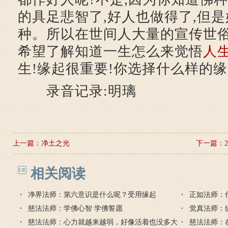
的具足悲智了,好人也做得了,但
种。所以在世间人大量的宣传世俗
希望了解知道一生怎么来觉悟
人
生!缘起很重要!你选择什么样的缘
录音记录:明璃
上一篇：
净土之光
下一篇：
相关阅读
净界法师：第六意识是什么呢？受用缘起
正如法师：
慈法法师：学佛心智 学佛誓愿
觉真法师：
慈法法师：心力就越来越弱，好像活着也没多大
慈法法师：