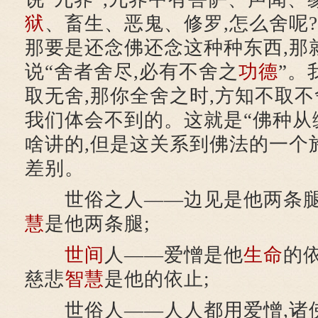
狱
、畜生、恶鬼、修罗,怎么舍呢?
那要是还念佛还念这种种东西,那
说“舍者舍尽,必有不舍之
功德
”。
取无舍,那你全舍之时,方知不取不
我们体会不到的。这就是“佛种从
啥讲的,但是这关系到佛法的一个
差别。
世俗之人——边见是他两条腿
慧
是他两条腿;
世间
人——爱憎是他
生命
的
慈悲
智慧
是他的依止;
世俗人——人人都用爱憎,诸