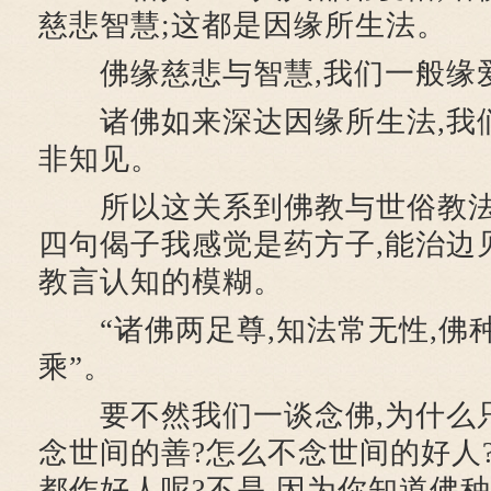
慈悲智慧;这都是因缘所生法。
佛缘慈悲与智慧,我们一般缘爱
诸佛如来深达因缘所生法,我
非知见。
所以这关系到佛教与世俗教法
四句偈子我感觉是药方子,能治边
教言认知的模糊。
“诸佛两足尊,知法常无性,佛种
乘”。
要不然我们一谈念佛,为什么只
念世间的善?怎么不念世间的好人
都作好人呢?不是,因为你知道佛种