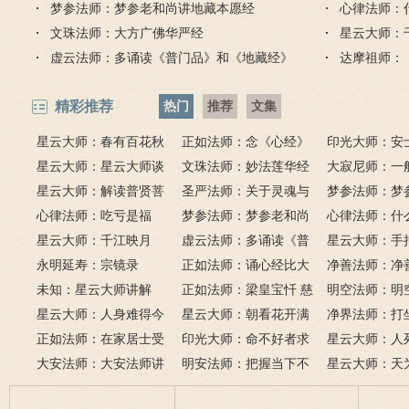
梦参法师：梦参老和尚讲地藏本愿经
心律法师：
文珠法师：大方广佛华严经
星云大师：
虚云法师：多诵读《普门品》和《地藏经》
达摩祖师：
精彩推荐
热门
推荐
文集
星云大师：春有百花秋
正如法师：念《心经》
印光大师：安
有月，夏有凉风冬有雪；
星云大师：星云大师谈
比《大悲咒》更好吗？
文珠法师：妙法莲华经
话解
大寂尼师：一
若无闲事挂心头，便是人
《心经》
星云大师：解读普贤菩
圣严法师：关于灵魂与
里可以读诵《
梦参法师：梦
间好时节。
萨十大愿王（附普贤行愿
心律法师：吃亏是福
鬼的终极真相
梦参法师：梦参老和尚
吗？
尚：金刚经
心律法师：什
品全文）
星云大师：千江映月
讲地藏本愿经
虚云法师：多诵读《普
有缘？
星云大师：手
永明延寿：宗镜录
门品》和《地藏经》
正如法师：诵心经比大
满田，低头便
净善法师：净
未知：星云大师讲解
悲咒功德大吗
正如法师：梁皇宝忏 慈
六根清净方为
看风水与算命
明空法师：明
星云大师：人身难得今
悲道场
星云大师：朝看花开满
来是向前。
运？
《心经》中的
净界法师：打
已得，佛法难闻今已闻；
正如法师：在家居士受
树红，暮看花落树还空；
印光大师：命不好者求
该怎么念佛？
星云大师：人
此身不向今生度，更向何
五戒可以搭缦衣吗？
大安法师：大安法师讲
若将花比人间事，花与人
美好姻缘，有个简单方
明安法师：把握当下不
是怎样的？
星云大师：天
生度此身？
解
间事一同。
法
后悔
为毡，日月星