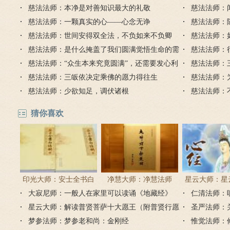
意思了怎么办？
慈法法师：本净是对善知识最大的礼敬
慈法法师：
慈法法师：一颗真实的心——心念无诤
慈法法师：
慈法法师：世间安得双全法，不负如来不负卿
慈法法师：
慈法法师：是什么掩盖了我们圆满觉悟生命的需
慈法法师：
求？
慈法法师：“众生本来究竟圆满”，还需要发心利
佛怎么会有
慈法法师：
他吗？
慈法法师：三皈依决定乘佛的愿力得往生
慈法法师：
慈法法师：少欲知足，调伏诸根
慈法法师：
猜你喜欢
印光大师：安士全书白
净慧大师：净慧法师
星云大师：星
大寂尼师：一般人在家里可以读诵《地藏经》
话解
《楞严经》浅译
仁清法师：
《心经
吗？
星云大师：解读普贤菩萨十大愿王（附普贤行愿
圣严法师：
品全文）
梦参法师：梦参老和尚：金刚经
惟觉法师：