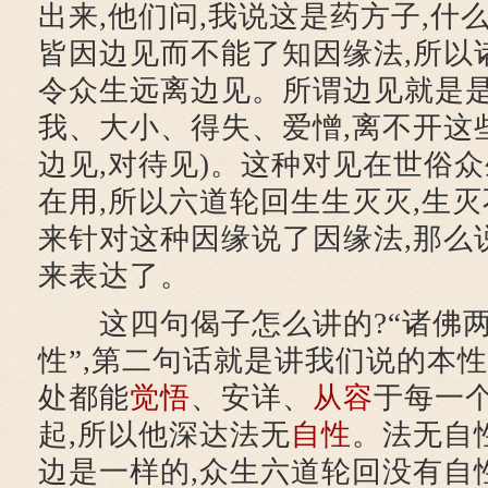
出来,他们问,我说这是药方子,什
皆因边见而不能了知因缘法,所以
令众生远离边见。所谓边见就是
我、大小、得失、爱憎,离不开这些
边见,对待见)。这种对见在世俗
在用,所以六道轮回生生灭灭,生
来针对这种因缘说了因缘法,那么
来表达了。
这四句偈子怎么讲的?“诸佛两
性”,第二句话就是讲我们说的本
处都能
觉悟
、安详、
从容
于每一
起,所以他深达法无
自性
。法无自
边是一样的,众生六道轮回没有自