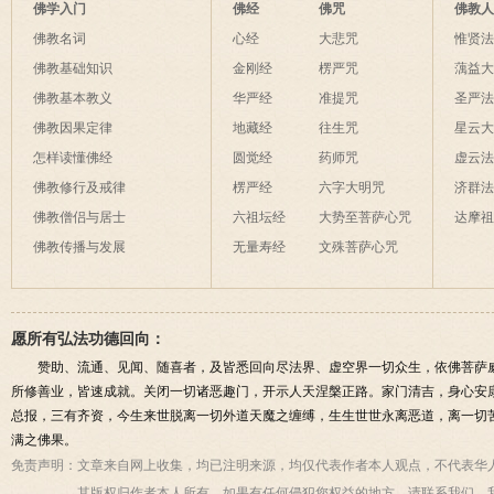
夜间不敢长伸
佛学入门
佛经
佛咒
佛教
破海底天。
佛教名词
心经
大悲咒
惟贤
佛教基础知识
金刚经
楞严咒
蕅益
佛教基本教义
华严经
准提咒
圣严
佛教因果定律
地藏经
往生咒
星云
怎样读懂佛经
圆觉经
药师咒
虚云
佛教修行及戒律
楞严经
六字大明咒
济群
佛教僧侣与居士
六祖坛经
大势至菩萨心咒
达摩
佛教传播与发展
无量寿经
文殊菩萨心咒
愿所有弘法功德回向：
赞助、流通、见闻、随喜者，及皆悉回向尽法界、虚空界一切众生，依佛菩萨
所修善业，皆速成就。关闭一切诸恶趣门，开示人天涅槃正路。家门清吉，身心安
总报，三有齐资，今生来世脱离一切外道天魔之缠缚，生生世世永离恶道，离一切
满之佛果。
免责声明：
文章来自网上收集，均已注明来源，均仅代表作者本人观点，不代表华
其版权归作者本人所有，如果有任何侵犯您权益的地方，请联系我们，