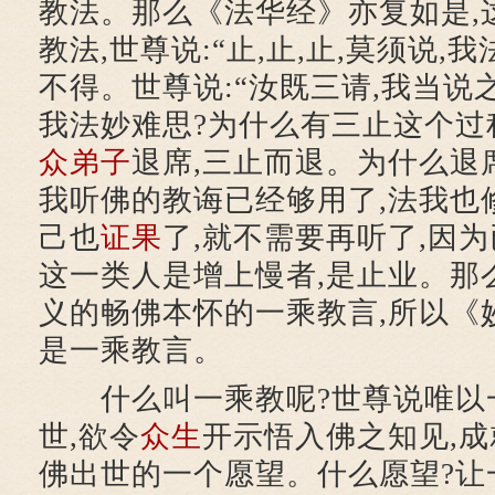
教法。那么《法华经》亦复如是,
教法,世尊说:“止,止,止,莫须说,
不得。世尊说:“汝既三请,我当说
我法妙难思?为什么有三止这个过
众
弟子
退席,三止而退。为什么退
我听佛的教诲已经够用了,法我也
己也
证果
了,就不需要再听了,因
这一类人是增上慢者,是止业。那
义的畅佛本怀的一乘教言,所以《
是一乘教言。
什么叫一乘教呢?世尊说唯以
世,欲令
众生
开示悟入佛之知见,
佛出世的一个愿望。什么愿望?让