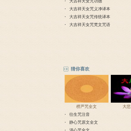
神咒的功德
大吉祥天女咒功德
大吉祥天女咒义净译本
大吉祥天女咒传统译本
大吉祥天女咒梵文咒语
猜你喜欢
楞严咒全文
大悲
往生咒注音
静心咒原文全文
清心咒全文