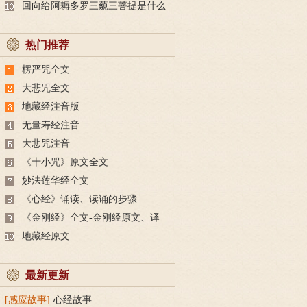
回向给阿耨多罗三藐三菩提是什么
意思？
热门推荐
楞严咒全文
大悲咒全文
地藏经注音版
无量寿经注音
大悲咒注音
《十小咒》原文全文
妙法莲华经全文
《心经》诵读、读诵的步骤
《金刚经》全文-金刚经原文、译
文及释意
地藏经原文
最新更新
[感应故事]
心经故事