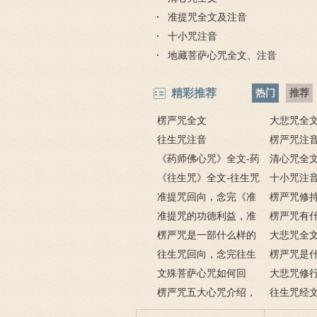
准提咒全文及注音
十小咒注音
地藏菩萨心咒全文、注音
精彩推荐
热门
推荐
楞严咒全文
大悲咒全
往生咒注音
楞严咒注
《药师佛心咒》全文-药
清心咒全
师咒原文注音及释义
《往生咒》全文-往生咒
十小咒注
注音及浅释
准提咒回向，念完《准
楞严咒修
提咒》该如何回向？
准提咒的功德利益，准
楞严咒有
提咒功德利益大全
楞严咒是一部什么样的
诵楞严咒的
大悲咒全
经文？楞严咒经文
往生咒回向，念完往生
悲咒解释
楞严咒是
咒要怎么回向？
文殊菩萨心咒如何回
大悲咒修
向？文殊菩萨心咒回向
楞严咒五大心咒介绍，
验的大悲咒
往生咒经
持五大心咒的作用
文注音及发