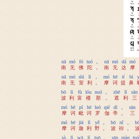
nā
mó
fó
tuó
。
nā
mó
dá
mó
南
无
佛
陀
。
南
无
达
摩
nā
mó
shì
lì
。
mó
hē
tí
bí
南
无
室
利
。
摩
诃
提
鼻
bō
lì
fù
lóu
nuó
。
zhē
lì
sān
波
利
富
楼
那
。
遮
利
三
mó
hē
pí
hē
luó
qié
dì
。
sān
摩
诃
毗
诃
罗
伽
帝
。
三
mó
hē
jiā
lì
yě
。
bō
nǐ
。
b
摩
诃
迦
利
野
。
波
祢
。
sà
lì
wā
lì
tuō
。
sān
màn
tuó