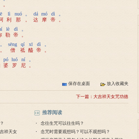
。
ē
lì
nuó
。
dá
mó
dì
。
阿
利
那
。
达
摩
帝
。
í
lè
dì
。
弥
勒
帝
。
。
sēng
qí
xī
dì
。
。
僧
祗
醯
帝
。
pó
luó
ní
。
]
婆
罗
尼
。
保存在桌面
放入收藏夹
下一篇：
大吉祥天女咒功德
推荐阅读
？
念往生咒可以往生吗？
吉祥天女
念咒时需要观想吗？可以不观想吗？