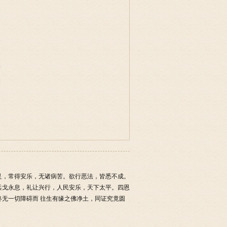
事
物
味
足，常得安乐，无诸病苦。欲行恶法，皆悉不成。
兵戈永息，礼让兴行，人民安乐，天下太平。四恩
无一切障碍而 往生有缘之佛净土，同证究竟圆