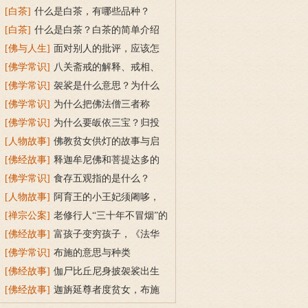
[白茶]
什么是白茶，有哪些品种？
[白茶]
什么是白茶？白茶的简单介绍
[佛与人生]
面对别人的批评，应该怎
么做？
[佛学常识]
八关斋戒的解释、戒相、
功德利益
[佛学常识]
袈裟是什么意思？为什么
叫福田衣？
[佛学常识]
为什么把佛法僧三者称
为“宝”？
[佛学常识]
为什么要皈依三宝？归投
三宝令身心安稳
[人物故事]
佛教贫女供灯的故事与启
示
[佛经故事]
释迦牟尼佛和菩提达多的
双头鸟故事
[佛学常识]
食存五观指的是什么？
[人物故事]
阿育王的小王妃须阇哆，
持戒穿素服得宝珠
[禅宗公案]
老修行人“三十年不冒烟”的
故事
[佛经故事]
富孩子变穷孩子，《法华
经》穷子喻的故事
[佛学常识]
布施的意思与种类
[佛经故事]
伽尸比丘尼身披袈裟出生
的因缘故事
[佛经故事]
迦旃延尊者度贫女，布施