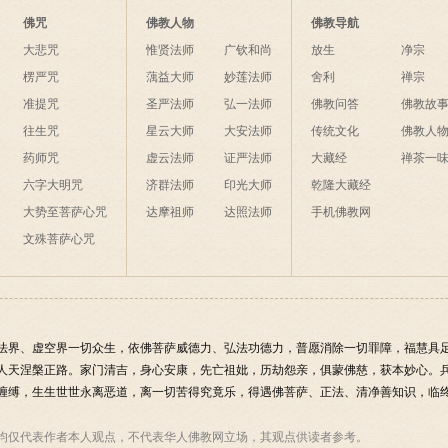
佛咒
佛教人物
佛教导航
大悲咒
惟贤法师
广钦和尚
放生
净宗
楞严咒
蕅益大师
妙莲法师
舍利
禅宗
准提咒
圣严法师
弘一法师
佛教问答
佛教故
往生咒
星云大师
大安法师
传统文化
佛教人
药师咒
虚云法师
证严法师
大藏经
禅茶一
六字大明咒
济群法师
印光大师
乾隆大藏经
大势至菩萨心咒
达摩祖师
达照法师
手机佛教网
文殊菩萨心咒
法界、虚空界一切众生，依佛菩萨威德力、弘法功德力，普愿消除一切罪障，福慧具
人天涅槃正路。家门清吉，身心安康，先亡祖妣，历劫怨亲，俱蒙佛慈，获本妙心。
缠缚，生生世世永离恶道，离一切苦得究竟乐，得遇佛菩萨、正法、清净善知识，临终
均仅代表作者本人观点，不代表华人佛教网立场，其观点供读者参考。