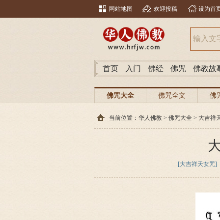
网站地图
欢迎投稿
设为首
首页
入门
佛经
佛咒
佛教故
佛咒大全
佛咒全文
佛
当前位置：
华人佛教
>
佛咒大全
>
大吉祥
[大吉祥天女咒]