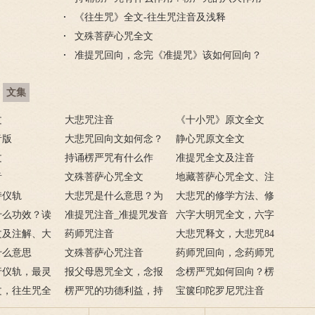
《往生咒》全文-往生咒注音及浅释
文殊菩萨心咒全文
准提咒回向，念完《准提咒》该如何回向？
文集
文
大悲咒注音
《十小咒》原文全文
音版
大悲咒回向文如何念？
静心咒原文全文
文
大悲咒回向文大全
持诵楞严咒有什么作
准提咒全文及注音
音
用？楞严咒的六大作用
文殊菩萨心咒全文
地藏菩萨心咒全文、注
持仪轨
大悲咒是什么意思？为
音
大悲咒的修学方法、修
什么功效？读
何叫大悲咒？
准提咒注音_准提咒发音
持方法
六字大明咒全文，六字
好处
文及注解、大
注解
药师咒注音
大明咒怎么念？
大悲咒释文，大悲咒84
什么意思
文殊菩萨心咒注音
句全文解释
药师咒回向，念药师咒
行仪轨，最灵
报父母恩咒全文，念报
怎么回向？
念楞严咒如何回向？楞
仪轨
文，往生咒全
父母恩咒怎么回向？
楞严咒的功德利益，持
严咒回向
宝箧印陀罗尼咒注音
音注解
诵楞严咒的功德利益