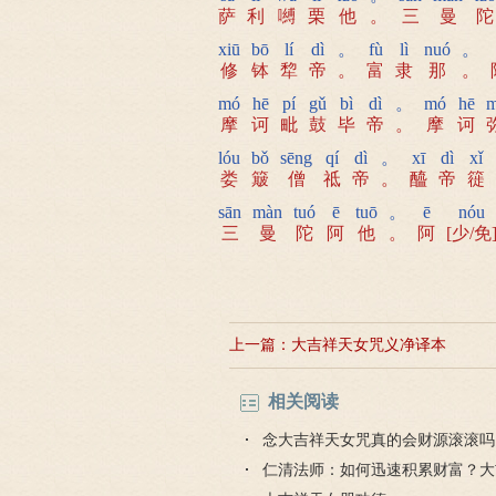
萨
利
嚩
栗
他
。
三
曼
陀
xiū
bō
lí
dì
。
fù
lì
nuó
。
修
钵
犂
帝
。
富
隶
那
。
mó
hē
pí
gǔ
bì
dì
。
mó
hē
m
摩
诃
毗
鼓
毕
帝
。
摩
诃
lóu
bǒ
sēng
qí
dì
。
xī
dì
xǐ
娄
簸
僧
祗
帝
。
醯
帝
簁
sān
màn
tuó
ē
tuō
。
ē
nóu
三
曼
陀
阿
他
。
阿
[少/免
上一篇：
大吉祥天女咒义净译本
相关阅读
念大吉祥天女咒真的会财源滚滚吗
仁清法师：如何迅速积累财富？大