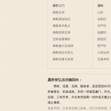
佛学入门
佛经
佛教名词
心经
佛教基础知识
金刚经
佛教基本教义
华严经
佛教因果定律
地藏经
怎样读懂佛经
圆觉经
佛教修行及戒律
楞严经
佛教僧侣与居士
六祖坛经
佛教传播与发展
无量寿经
愿所有弘法功德回向：
赞助、流通、见闻、随喜者，及皆悉回向尽
所修善业，皆速成就。关闭一切诸恶趣门，开示
总报，三有齐资，今生来世脱离一切外道天魔之
满之佛果。
免责声明：
文章来自网上收集，均已注明来源，