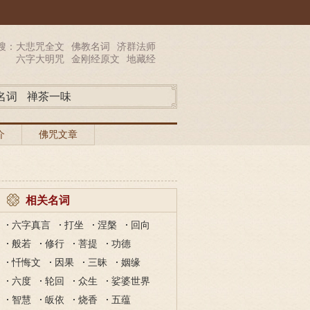
搜：
大悲咒全文
佛教名词
济群法师
六字大明咒
金刚经原文
地藏经
名词
禅茶一味
介
佛咒文章
相关名词
六字真言
打坐
涅槃
回向
般若
修行
菩提
功德
忏悔文
因果
三昧
姻缘
六度
轮回
众生
娑婆世界
智慧
皈依
烧香
五蕴