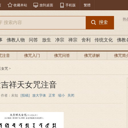
页
收藏本站
放到桌面
手机版
繁體
热
事
佛教人物
问答
放生
净宗
禅宗
舍利
传统文化
佛教
咒注音
佛咒入门
佛咒问答
佛咒讲解
佛咒简
天女咒
>
大吉祥天女咒注音
作者：未知
[投稿]
放大字体
正常
缩小
关闭