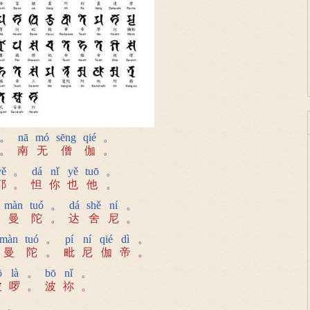
。
nā
mó
sēng
qié
。
。
南
无
僧
伽
。
yě
。
dá
nǐ
yě
tuō
。
耶
。
怛
你
也
他
。
màn
tuó
。
dá
shě
ní
。
曼
陀
。
达
舍
尼
。
màn
tuó
。
pí
ní
qié
dì
。
曼
陀
。
毗
尼
伽
帝
。
ō
là
。
bō
nǐ
。
波
啰
。
波
祢
。
。