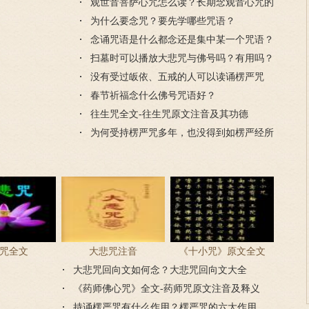
观世音菩萨心咒怎么读？长期念观音心咒的
好处
为什么要念咒？要先学哪些咒语？
念诵咒语是什么都念还是集中某一个咒语？
扫墓时可以播放大悲咒与佛号吗？有用吗？
没有受过皈依、五戒的人可以读诵楞严咒
吗？
春节祈福念什么佛号咒语好？
往生咒全文-往生咒原文注音及其功德
为何受持楞严咒多年，也没得到如楞严经所
说的功德？
咒全文
大悲咒注音
《十小咒》原文全文
大悲咒回向文如何念？大悲咒回向文大全
《药师佛心咒》全文-药师咒原文注音及释义
持诵楞严咒有什么作用？楞严咒的六大作用