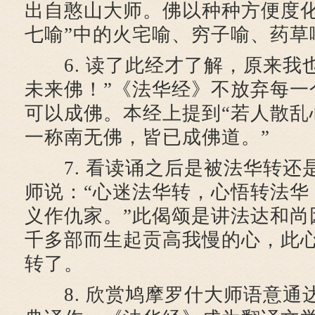
出自憨山大师。佛以种种方便度化
七喻”中的火宅喻、穷子喻、药草
6. 读了此经才了解，原来我
未来佛！”《法华经》不放弃每一
可以成佛。本经上提到“若人散乱
一称南无佛，皆已成佛道。”
7. 看读诵之后是被法华转还
师说：“心迷法华转，心悟转法华
义作仇家。”此偈颂是讲法达和尚
千多部而生起贡高我慢的心，此
转了。
8. 欣赏鸠摩罗什大师语意通