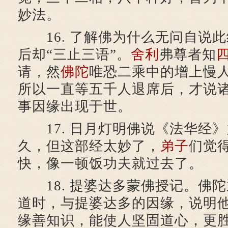
妙法。
16. 了解佛为什么无问自说
后却“三止三语”。
舍利
弗尊者知
请，然
佛陀
唯恐二乘中的增上慢
所以一直等五千人退席后，才说
事因缘出现于世。
17. 日月灯明佛说《法华经》
久，但这部经太妙了，
弟子
们觉
快，像一顿饭功夫就过去了。
18. 提婆达多蒙佛授记。佛
道时，与提婆达多的因缘，说明
缘善知识，能使人坚固道心，更