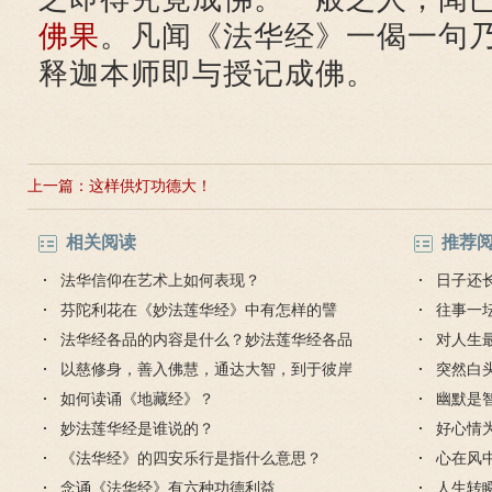
佛果
。凡闻《法华经》一偈一句
释迦本师即与授记成佛。
上一篇：
这样供灯功德大！
相关阅读
推荐
法华信仰在艺术上如何表现？
日子还
芬陀利花在《妙法莲华经》中有怎样的譬
往事一
喻？
法华经各品的内容是什么？妙法莲华经各品
对人生
大意
以慈修身，善入佛慧，通达大智，到于彼岸
突然白
的解释
如何读诵《地藏经》？
幽默是
妙法莲华经是谁说的？
好心情
《法华经》的四安乐行是指什么意思？
心在风
念诵《法华经》有六种功德利益
人生转