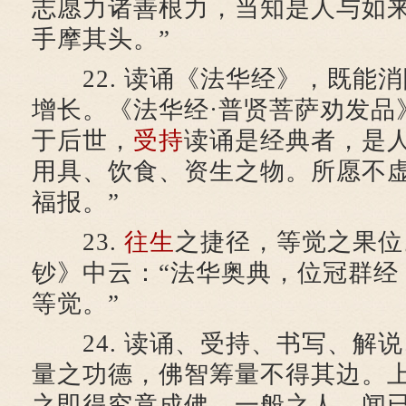
志愿力诸善根力，当知是人与如
手摩其头。”
22. 读诵《法华经》，既能消
增长。《法华经·普贤菩萨劝发品
于后世，
受持
读诵是经典者，是
用具、饮食、资生之物。所愿不
福报。”
23.
往生
之捷径，等觉之果位
钞》中云：“法华奥典，位冠群经
等觉。”
24. 读诵、受持、书写、解
量之功德，佛智筹量不得其边。
之即得究竟成佛。一般之人，闻