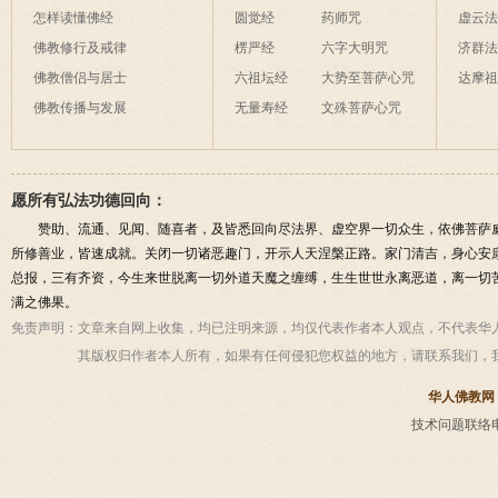
怎样读懂佛经
圆觉经
药师咒
虚云
佛教修行及戒律
楞严经
六字大明咒
济群
佛教僧侣与居士
六祖坛经
大势至菩萨心咒
达摩
佛教传播与发展
无量寿经
文殊菩萨心咒
愿所有弘法功德回向：
赞助、流通、见闻、随喜者，及皆悉回向尽法界、虚空界一切众生，依佛菩萨
所修善业，皆速成就。关闭一切诸恶趣门，开示人天涅槃正路。家门清吉，身心安
总报，三有齐资，今生来世脱离一切外道天魔之缠缚，生生世世永离恶道，离一切
满之佛果。
免责声明：
文章来自网上收集，均已注明来源，均仅代表作者本人观点，不代表华
其版权归作者本人所有，如果有任何侵犯您权益的地方，请联系我们，
华人佛教网
技术问题联络