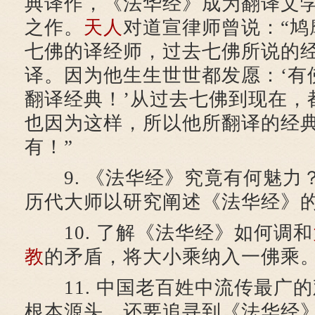
典译作，《法华经》成为翻译文
之作。
天人
对道宣律师曾说：“鸠
七佛的译经师，过去七佛所说的
译。因为他生生世世都发愿：‘有
翻译经典！’从过去七佛到现在，
也因为这样，所以他所翻译的经
有！”
9. 《法华经》究竟有何魅力
历代大师以研究阐述《法华经》
10. 了解《法华经》如何调和
教
的矛盾，将大小乘纳入一佛乘
11. 中国老百姓中流传最广的
根本源头，还要追寻到《法华经