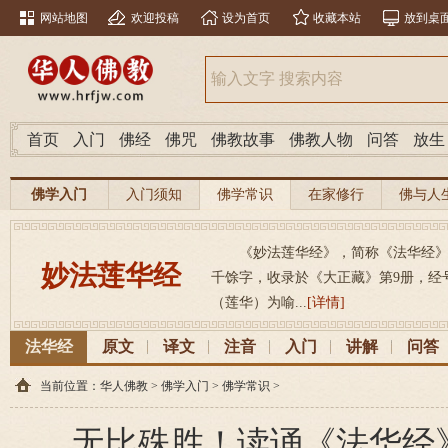
网站地图
欢迎投稿
设为首页
收藏本站
放到桌
首页
入门
佛经
佛咒
佛教故事
佛教人物
问答
放生
佛学入门
入门须知
佛学常识
在家修行
佛与人
《妙法莲华经》，简称《法华经》，（梵
妙法莲华经
千馀字，收录於《大正藏》第9册，经号26
（莲华）为喻...
[详情]
法华经
原文
译文
注音
入门
讲解
问答
当前位置：
华人佛教
>
佛学入门
>
佛学常识
>
无比殊胜！读诵《法华经》