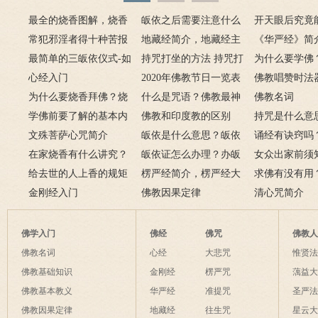
最全的烧香图解，烧香
皈依之后需要注意什么
开天眼后究竟
有何含义与讲究？
常犯邪淫者得十种苦报
吗 皈依佛门后的注意事
地藏经简介，地藏经主
么？
《华严经》简
从婚后出轨事件看出的因
最简单的三皈依仪式-如
项
要讲什么？
持咒打坐的方法 持咒打
广佛华严经讲
为什么要学佛
果报应
何授三皈五戒居士仪轨
心经入门
坐的姿势图
2020年佛教节日一览表
用呢？
佛教唱赞时法
为什么要烧香拜佛？烧
什么是咒语？佛教最神
佛教名词
香的含义是什么？
学佛前要了解的基本内
奇的九个咒语
佛教和印度教的区别
持咒是什么意
容
文殊菩萨心咒简介
皈依是什么意思？皈依
持咒？
诵经有诀窍吗
在家烧香有什么讲究？
三宝又是什么意思？
皈依证怎么办理？办皈
十二条诀窍
女众出家前须
一些禁忌千万不要触
给去世的人上香的规矩
依证后的忌讳是什么？
楞严经简介，楞严经大
只有一次出家
求佛有没有用
碰！
金刚经入门
致在讲什么？
佛教因果定律
说佛菩萨可以
清心咒简介
佛学入门
佛经
佛咒
佛教
佛教名词
心经
大悲咒
惟贤
佛教基础知识
金刚经
楞严咒
蕅益
佛教基本教义
华严经
准提咒
圣严
佛教因果定律
地藏经
往生咒
星云