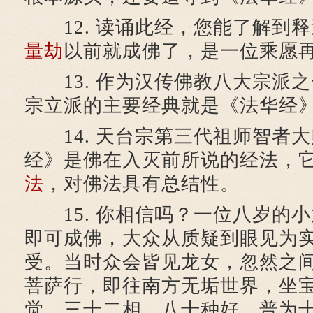
12. 读诵此经，您能了解到
量劫
以前就成佛了，是一位乘愿
13. 作为汉传佛教八大宗派之
宗立派的主要经典就是《法华经
14. 天台宗第三代祖师智者
经》是佛在入灭前所说的经法，
法
，对佛法具有总结性。
15. 你相信吗？一位八岁的
即可成佛，大众从质疑到眼见为
受。当时众会皆见龙女，忽然之
菩萨行，即往南方无垢世界，坐
觉，三十二相，八十种好，普为