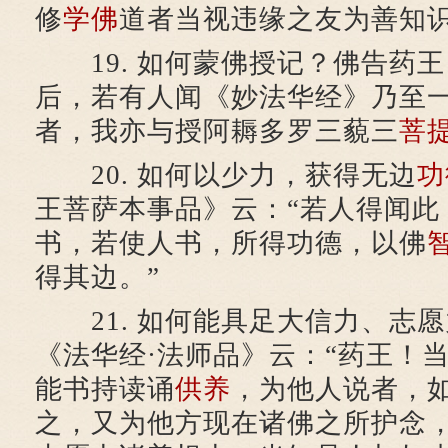
修
学佛
道者当视违缘之友为善知
19. 如何蒙佛授记？佛告药王
后，若有人闻《妙法华经》乃至
者，我亦与授阿耨多罗三藐三
菩
20. 如何以少力，获得无边
功
王菩萨本事品》云：“若人得闻此
书，若使人书，所得功德，以佛
得其边。”
21. 如何能具足大信力、志
《法华经·法师品》云：“药王！
能书持读诵
供养
，为他人说者，
之，又为他方现在诸佛之所护念