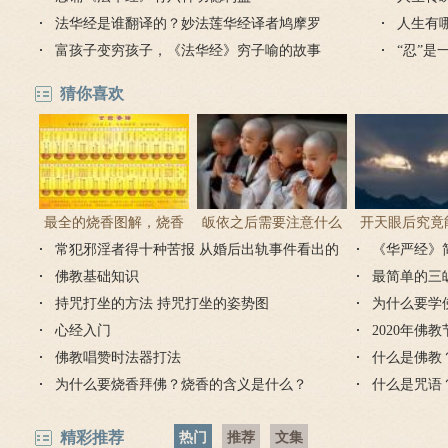
法华经是谁翻译的？妙法莲华经译者鸠摩罗
人生有
什介绍
富孩子变穷孩子，《法华经》穷子喻的故事
“忍”
猜你喜欢
最全的烧香图解，烧香
皈依之后需要注意什么
开天眼后究竟
常犯邪淫者得十种苦报 从婚后出轨事件看出的
有何含义与讲究？
吗 皈依佛门后的注意事
《华严经》
么？
因果报应
佛教基础知识
项
最简单的三
持咒打坐的方法 持咒打坐的姿势图
为什么要学
心经入门
2020年佛
佛教唱赞时法器打法
什么是佛教
为什么要烧香拜佛？烧香的含义是什么？
什么是咒语
精彩推荐
热门
推荐
文集