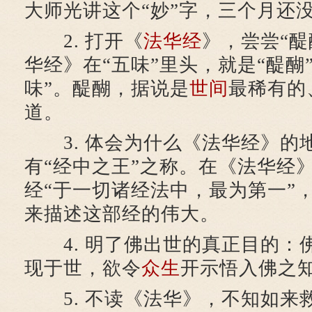
大师光讲这个“妙”字，三个月还
2. 打开《
法华经
》，尝尝“醍
华经》在“五味”里头，就是“醍醐
味”。醍醐，据说是
世间
最稀有的
道。
3. 体会为什么《法华经》的
有“经中之王”之称。在《法华经
经“于一切诸经法中，最为第一”
来描述这部经的伟大。
4. 明了佛出世的真正目的：
现于世，欲令
众生
开示悟入佛之
5. 不读《法华》，不知如来