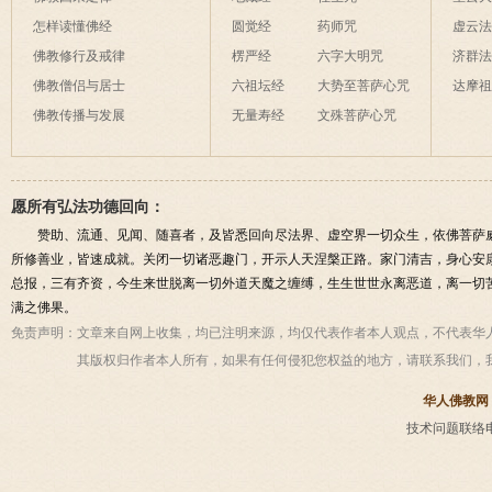
怎样读懂佛经
圆觉经
药师咒
虚云
佛教修行及戒律
楞严经
六字大明咒
济群
佛教僧侣与居士
六祖坛经
大势至菩萨心咒
达摩
佛教传播与发展
无量寿经
文殊菩萨心咒
愿所有弘法功德回向：
赞助、流通、见闻、随喜者，及皆悉回向尽法界、虚空界一切众生，依佛菩萨
所修善业，皆速成就。关闭一切诸恶趣门，开示人天涅槃正路。家门清吉，身心安
总报，三有齐资，今生来世脱离一切外道天魔之缠缚，生生世世永离恶道，离一切
满之佛果。
免责声明：
文章来自网上收集，均已注明来源，均仅代表作者本人观点，不代表华
其版权归作者本人所有，如果有任何侵犯您权益的地方，请联系我们，
华人佛教网
技术问题联络