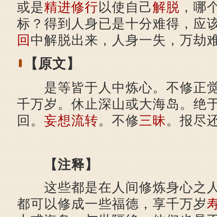
或是
精进
修行
以使自己
解脱
，哪
标？得到人身已是十分难得，应
回
中解脱出来，人身一失，万劫
【原文】
是等皆于人中炼心。不修正觉
千万岁。休止深山或大海岛。绝
回。
妄想
流转
。不修
三昧
。报尽
【注释】
这些都是在人间修炼身心之人
都可以修成一些福德，享千万岁