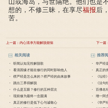
山或海岛，与世隔绝。他们也是
想的，不修三昧，在享尽
福报
后
苦。
上一篇：
内心清净方能解脱烦恼
下一篇
相关阅读
推荐
听闻认知见性解脱歌
华严经
看清因缘才能在修行的同时影响他人
真正的
楞严经是怎么来的？楞严经的由来故事
毒是魔
《坛经
跳出三界得解脱
思
《法句
什么是五眼？修行的五种层次
的讲解
百佛名
现前修为最终一念圆满
增一阿
真正的修行是低下心与诚敬心
《华严