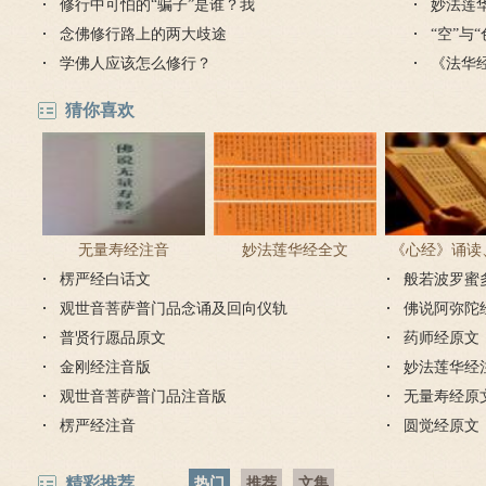
修行中可怕的“骗子”是谁？我
么意思
妙法莲
念佛修行路上的两大歧途
“空”与
学佛人应该怎么修行？
《法华
猜你喜欢
无量寿经注音
妙法莲华经全文
《心经》诵读
楞严经白话文
般若波罗蜜
步骤
观世音菩萨普门品念诵及回向仪轨
佛说阿弥陀
普贤行愿品原文
药师经原文
金刚经注音版
妙法莲华经
观世音菩萨普门品注音版
无量寿经原
楞严经注音
圆觉经原文
精彩推荐
热门
推荐
文集