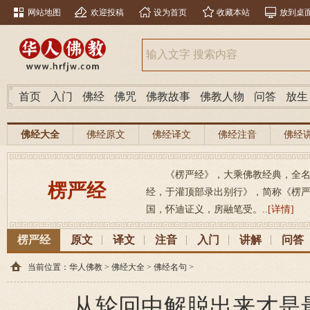
网站地图
欢迎投稿
设为首页
收藏本站
放到桌
首页
入门
佛经
佛咒
佛教故事
佛教人物
问答
放生
佛经大全
佛经原文
佛经译文
佛经注音
佛经
《楞严经》，大乘佛教经典，全
楞严经
经，于灌顶部录出别行》，简称《楞
国，怀迪证义，房融笔受。..
[详情]
楞严经
原文
译文
注音
入门
讲解
问答
当前位置：
华人佛教
>
佛经大全
>
佛经名句
>
从轮回中解脱出来才是