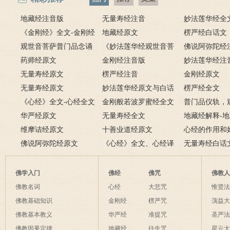
地藏经注音版
无量寿经注音
妙法莲华经全
《金刚经》全文-金刚经
地藏经原文
楞严经白话文
原文、译文及释意
观世音菩萨普门品念诵
《妙法莲华经观世音菩
佛说阿弥陀经
及回向仪轨
药师经原文
萨普门品》全文
金刚经注音版
妙法莲华经注
无量寿经原文
楞严经注音
金刚经原文
无量寿经原文
妙法莲华经原文与白话
楞严经全文
《心经》全文-心经全文
文对照版
金刚般若波罗蜜经全文
普门品仪轨，
注音及译文
华严经原文
无量寿经全文
萨普门品完整
地藏经解释-
维摩诘经原文
十善业道经原文
白话解释
心经的作用和
佛说阿弥陀经原文
《心经》全文、心经译
经有什么作用
无量寿经白话
文解释
佛学入门
佛经
佛咒
佛教
佛教名词
心经
大悲咒
惟贤
佛教基础知识
金刚经
楞严咒
蕅益
佛教基本教义
华严经
准提咒
圣严
佛教因果定律
地藏经
往生咒
星云