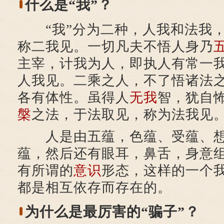
什么是“我”？
“我”分为二种，人我和法我，
称二我见。一切凡夫不悟人身乃
主宰，计我为人，即执人有常一
人我见。二乘之人，不了悟诸法
各有体性。虽得人
无我
智，犹自
槃
之法，于法取见，称为法我见
人是由五蕴，色蕴、受蕴、想
蕴，然后还有眼耳，鼻舌，身意
有所谓的
意识
形态，这样的一个
都是相互依存而存在的。
为什么是最厉害的“骗子”？