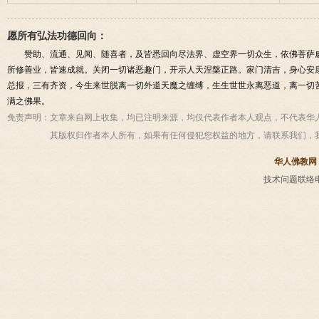
愿所有弘法功德回向：
赞助、流通、见闻、随喜者，及皆悉回向尽法界、虚空界一切众生，依佛菩萨
所修善业，皆速成就。关闭一切诸恶趣门，开示人天涅槃正路。家门清吉，身心安
总报，三有齐资，今生来世脱离一切外道天魔之缠缚，生生世世永离恶道，离一切
满之佛果。
免责声明：
文章来自网上收集，均已注明来源，均仅代表作者本人观点，不代表华
其版权归作者本人所有，如果有任何侵犯您权益的地方，请联系我们，
华人佛教网
技术问题联络