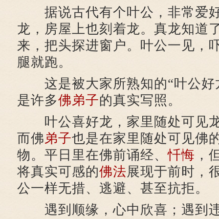
据说古代有个叶公，非常爱好
龙，房屋上也刻着龙。真龙知道
来，把头探进窗户。叶公一见，
腿就跑。
这是被大家所熟知的“叶公好龙
是许多
佛弟子
的真实写照。
叶公喜好龙，家里随处可见龙
而佛
弟子
也是在家里随处可见佛
物。平日里在佛前诵经、
忏悔
，
将真实可感的
佛法
展现于前时，
公一样无措、逃避、甚至抗拒。
遇到顺缘，心中欣喜；遇到违