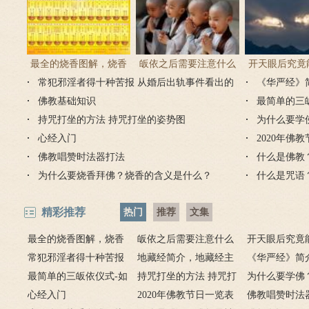
最全的烧香图解，烧香
皈依之后需要注意什么
开天眼后究竟
常犯邪淫者得十种苦报 从婚后出轨事件看出的
有何含义与讲究？
吗 皈依佛门后的注意事
《华严经》
么？
因果报应
佛教基础知识
项
最简单的三
持咒打坐的方法 持咒打坐的姿势图
为什么要学
心经入门
2020年佛
佛教唱赞时法器打法
什么是佛教
为什么要烧香拜佛？烧香的含义是什么？
什么是咒语
精彩推荐
热门
推荐
文集
最全的烧香图解，烧香
皈依之后需要注意什么
开天眼后究竟
有何含义与讲究？
常犯邪淫者得十种苦报
吗 皈依佛门后的注意事
地藏经简介，地藏经主
么？
《华严经》简
从婚后出轨事件看出的因
最简单的三皈依仪式-如
项
要讲什么？
持咒打坐的方法 持咒打
广佛华严经讲
为什么要学佛
果报应
何授三皈五戒居士仪轨
心经入门
坐的姿势图
2020年佛教节日一览表
用呢？
佛教唱赞时法