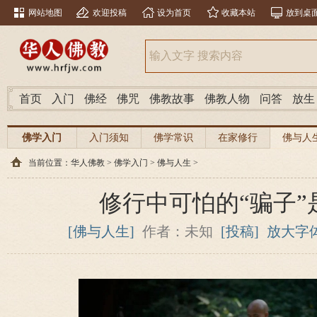
网站地图
欢迎投稿
设为首页
收藏本站
放到桌
首页
入门
佛经
佛咒
佛教故事
佛教人物
问答
放生
佛学入门
入门须知
佛学常识
在家修行
佛与人
当前位置：
华人佛教
>
佛学入门
>
佛与人生
>
修行中可怕的“骗子”
[佛与人生]
作者：未知
[投稿]
放大字