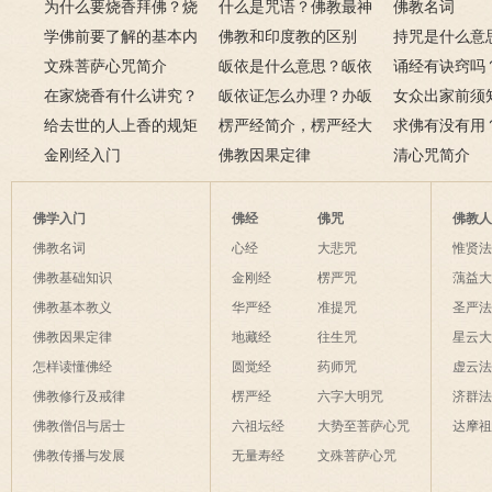
为什么要烧香拜佛？烧
什么是咒语？佛教最神
佛教名词
香的含义是什么？
学佛前要了解的基本内
奇的九个咒语
佛教和印度教的区别
持咒是什么意
容
文殊菩萨心咒简介
皈依是什么意思？皈依
持咒？
诵经有诀窍吗
在家烧香有什么讲究？
三宝又是什么意思？
皈依证怎么办理？办皈
十二条诀窍
女众出家前须
一些禁忌千万不要触
给去世的人上香的规矩
依证后的忌讳是什么？
楞严经简介，楞严经大
只有一次出家
求佛有没有用
碰！
金刚经入门
致在讲什么？
佛教因果定律
说佛菩萨可以
清心咒简介
佛学入门
佛经
佛咒
佛教
佛教名词
心经
大悲咒
惟贤
佛教基础知识
金刚经
楞严咒
蕅益
佛教基本教义
华严经
准提咒
圣严
佛教因果定律
地藏经
往生咒
星云
怎样读懂佛经
圆觉经
药师咒
虚云
佛教修行及戒律
楞严经
六字大明咒
济群
佛教僧侣与居士
六祖坛经
大势至菩萨心咒
达摩
佛教传播与发展
无量寿经
文殊菩萨心咒