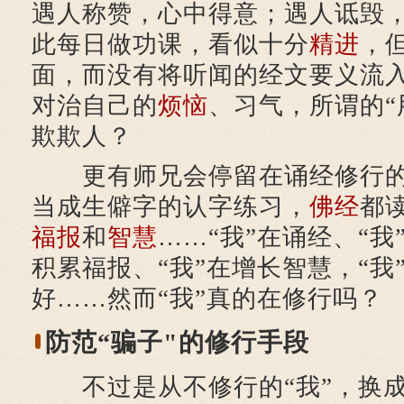
遇人称赞，心中得意；遇人诋毁
此每日做功课，看似十分
精进
，
面，而没有将听闻的经文要义流
对治自己的
烦恼
、习气，所谓的“
欺欺人？
更有师兄会停留在诵经修行的
当成生僻字的认字练习，
佛经
都
福报
和
智慧
……“我”在诵经、“我
积累福报、“我”在增长智慧，“我
好……然而“我”真的在修行吗？
防范“骗子"的修行手段
不过是从不修行的“我”，换成