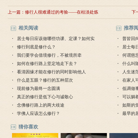
上一篇：
修行人很难通过的考验——在枯淡处炼
下
心
相关阅读
推荐
居士每日应该做哪些功课、定课？如何实
普皆回
修？
修行到底是修什么？
居士每
我们要学会借境修行，不被境所牵
修？
何谓慈
如何在修行路上坚定地走下去？
什么叫
看清因缘才能在修行的同时影响他人
人生迷
什么是五眼？修行的五种层次
在家人
现前修为最终一念圆满
低调做
真正的修行是低下心与诚敬心
可以躺
念佛修行路上的两大歧途
如斯的
学佛人应该怎么修行？
最早的
猜你喜欢