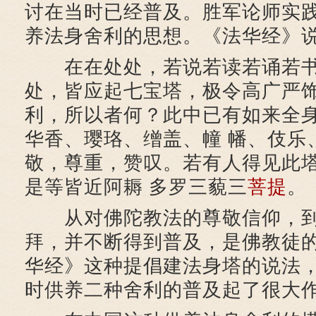
讨在当时已经普及。胜军论师实
养法身舍利的思想。《法华经》
在在处处，若说若读若诵若书
处，皆应起七宝塔，极令高广严
利，所以者何？此中已有如来全
华香、璎珞、缯盖、幢 幡、伎乐
敬，尊重，赞叹。若有人得见此
是等皆近阿耨 多罗三藐三
菩提
。
从对佛陀教法的尊敬信仰，到
拜，并不断得到普及，是佛教徒
华经》这种提倡建法身塔的说法
时供养二种舍利的普及起了很大