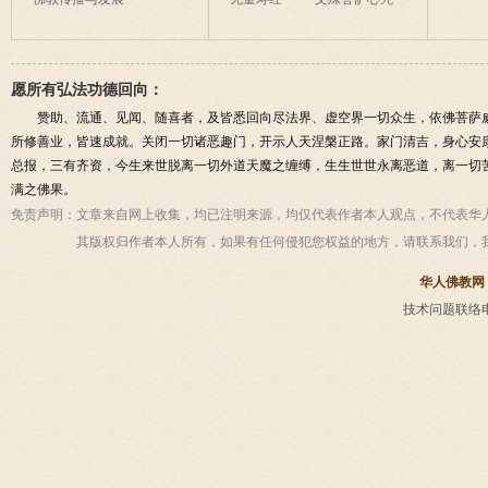
愿所有弘法功德回向：
赞助、流通、见闻、随喜者，及皆悉回向尽法界、虚空界一切众生，依佛菩萨
所修善业，皆速成就。关闭一切诸恶趣门，开示人天涅槃正路。家门清吉，身心安
总报，三有齐资，今生来世脱离一切外道天魔之缠缚，生生世世永离恶道，离一切
满之佛果。
免责声明：
文章来自网上收集，均已注明来源，均仅代表作者本人观点，不代表华
其版权归作者本人所有，如果有任何侵犯您权益的地方，请联系我们，
华人佛教网
技术问题联络