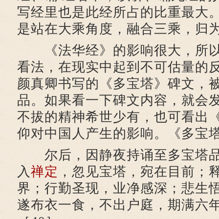
写经里也是此经所占的比重最大。
是站在大乘角度，融合三乘，归
《法华经》的影响很大，所以
看法，在现实中起到不可估量的
颜真卿书写的《多宝塔》碑文，
品。如果看一下碑文内容，就会
不拔的精神希世少有，也可看出
仰对中国人产生的影响。《多宝
尔后，因静夜持诵至多宝塔品
入
禅定
，忽见宝塔，宛在目前；
界；行勤圣现，业净感深；悲生
遂布衣一食，不出户庭，期满六