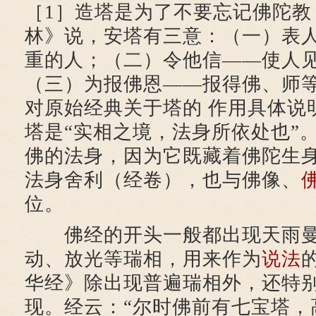
［1］造塔是为了不要忘记佛陀教 
林》说，安塔有三意：（一）表
重的人；（二）令他信——使人见
（三）为报佛恩——报得佛、师等
对原始经典关于塔的 作用具体说
塔是“实相之境，法身所依处也”
佛的法身，因为它既藏着佛陀生
法身舍利（经卷），也与佛像、
位。
佛经的开头一般都出现天雨曼
动、放光等瑞相，用来作为
说法
华经》除出现普遍瑞相外，还特
现。经云：“尔时佛前有七宝塔，