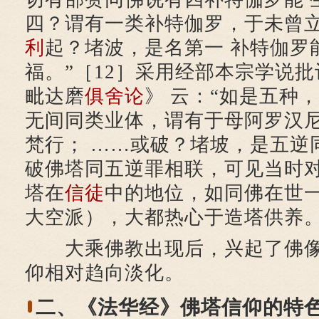
四？谓有一类补特伽罗，于未曾
利
起？堵波，是名第一 补特伽罗
福。”［12］采用经部本宗学说
毗达磨
俱舍论
》 云：“如是五种
无间同类业体，谓有于母阿罗汉
梵行； ……或破？堵坡，是五逆同
破佛塔同五逆罪相联，可见当时对
塔在
信徒
中的地位，如同佛在世
大空派），大都热心于造塔供养
大乘佛教出现后，兴起了佛像
仰相对趋向淡化。
二、《法华经》佛塔信仰的特