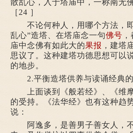
散乱心，入于塔庙中，一称南无
［24 ］
不论何种人，用哪个方法，即使
乱心”造塔、在塔庙念一句
佛号
，
庙中念佛有如此大的
果报
，建塔
思议了。这种建塔功德思想可以
的地步。
2.平衡造塔供养与读诵经典的
上面谈到《般若经》、《维摩
的受持。《法华经》也有这种趋势
说：
阿逸多，是善男子善女人，不