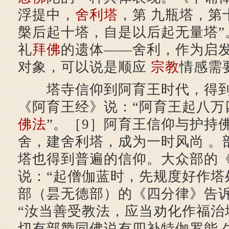
浮提中，
舍利塔
，第 九瓶塔，第
槃后起十塔，自是以后起无量塔”
礼
拜佛
的遗体——舍利，作为启
对象，可以说是顺应
宗教
情感需
塔寺信仰到阿育王时代，得到
《阿育王经》说：“阿育王起八万
佛法
”。［9］阿育王信仰与护持
舍，建舍利塔，成为一时风尚 。
塔也得到普遍的信仰。大众部的
说：“起僧伽蓝时，先规度好作塔处
部（昙无德部）的《四分律》告
“汝当善受教法，应当劝化作福治塔
切有部赞同佛说有四补特伽罗能 