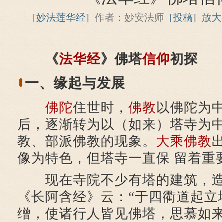
[妙法莲华经]
作者：妙安法师
[投稿]
放大
《
法华经
》佛塔
信仰
初探
一、缘起与发展
佛陀
住世时，
佛教
以佛陀为
后，逐渐转为以（如来）塔寺为中
教、部派佛教的现象。
大乘佛教
像为特色，但塔寺一直保 留着重
现在寺院不少有塔的建筑，造
《长阿含经》云：“于四衢道起立
缯，使诸行人皆见佛塔，思慕如来