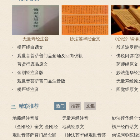
无量寿经注音
妙法莲华经全文
《心经》诵读
楞严经白话文
般若波罗蜜
步骤
观世音菩萨普门品念诵及回向仪轨
佛说阿弥陀
普贤行愿品原文
药师经原文
金刚经注音版
妙法莲华经
观世音菩萨普门品注音版
无量寿经原
楞严经注音
圆觉经原文
精彩推荐
热门
推荐
文集
地藏经注音版
无量寿经注音
妙法莲华经全
《金刚经》全文-金刚经
地藏经原文
楞严经白话文
原文、译文及释意
观世音菩萨普门品念诵
《妙法莲华经观世音菩
佛说阿弥陀经