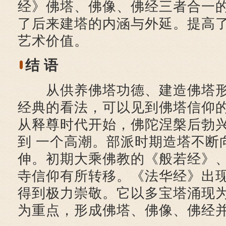
经》佛塔、佛像、佛经三者合一
了后来建塔的内涵与外延。提高
艺术价值。
结 语
从供养佛塔功德、建造佛塔形
经典的看法，可以见到佛塔信仰
从释尊时代开始，佛陀涅槃后勃
到 一个高潮。部派时期造塔不断
伸。初期大乘佛教的《般若经》、
寺信仰有所转移。《法华经》出
得到极力崇敬。它以多宝塔涌现为
为重点，形成佛塔、佛像、佛经