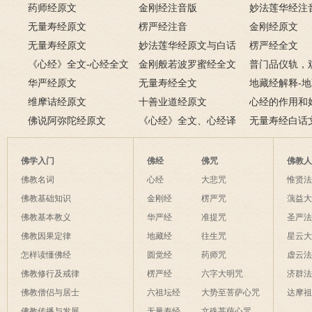
及回向仪轨
药师经原文
萨普门品》全文
金刚经注音版
妙法莲华经注
无量寿经原文
楞严经注音
金刚经原文
无量寿经原文
妙法莲华经原文与白话
楞严经全文
《心经》全文-心经全文
文对照版
金刚般若波罗蜜经全文
普门品仪轨，
注音及译文
华严经原文
无量寿经全文
萨普门品完整
地藏经解释-
维摩诘经原文
十善业道经原文
白话解释
心经的作用和
佛说阿弥陀经原文
《心经》全文、心经译
经有什么作用
无量寿经白话
文解释
佛学入门
佛经
佛咒
佛教
佛教名词
心经
大悲咒
惟贤
佛教基础知识
金刚经
楞严咒
蕅益
佛教基本教义
华严经
准提咒
圣严
佛教因果定律
地藏经
往生咒
星云
怎样读懂佛经
圆觉经
药师咒
虚云
佛教修行及戒律
楞严经
六字大明咒
济群
佛教僧侣与居士
六祖坛经
大势至菩萨心咒
达摩
佛教传播与发展
无量寿经
文殊菩萨心咒