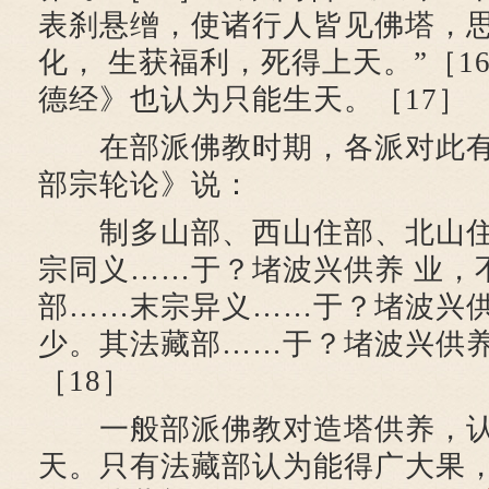
表刹悬缯，使诸行人皆见佛塔，
化， 生获福利，死得上天。”［1
德经》也认为只能生天。［17］
在部派佛教时期，各派对此有
部宗轮论》说：
制多山部、西山住部、北山住
宗同义……于？堵波兴供养 业，
部……末宗异义……于？堵波兴
少。其法藏部……于？堵波兴供
［18］
一般部派佛教对造塔供养，认
天。只有法藏部认为能得广大果