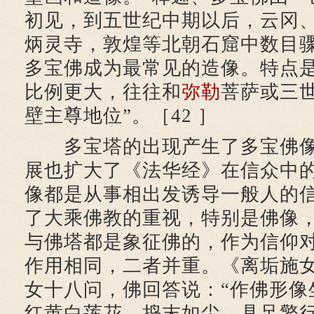
初见，到五世纪中期以后，云冈
炳灵寺，敦煌等北朝石窟中数目
多宝佛成为最常见的造像。特点
比例更大，往往和
弥勒
菩萨或三
壁主尊地位”。［42 ］
多宝塔的出现产生了多宝佛像
展也扩大了《法华经》在信众中
像都是从事相出发诱导一般人的
了大乘佛教的重视，特别是佛像
与佛塔都是象征佛的，作为信仰
作用相同，二者并重。《离垢施
女十八问，佛回答说：“作佛形像
红黄白莲花，捣末如尘，具足擎