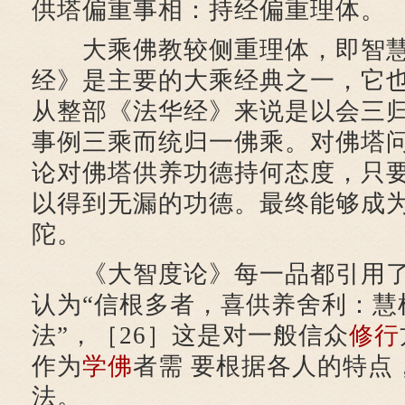
供塔偏重事相：持经偏重理体。
大乘佛教较侧重理体，即智慧
经》是主要的大乘经典之一，它
从整部《法华经》来说是以会三
事例三乘而统归一佛乘。对佛塔
论对佛塔供养功德持何态度，只
以得到无漏的功德。最终能够成
陀。
《大智度论》每一品都引用了
认为“信根多者，喜供养舍利：慧
法”，［26］这是对一般信众
修行
作为
学佛
者需 要根据各人的特点
法。