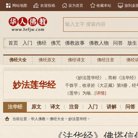
网站地图
欢迎投稿
设为首页
收藏本站
放到桌
首页
入门
佛经
佛咒
佛教故事
佛教人物
问答
放生
佛经大全
佛经原文
佛经译文
佛经注音
佛经
《妙法莲华经》，简称《法华经》，（梵
妙法莲华经
千馀字，收录於《大正藏》第9册，经号26
（莲华）为喻...
[详情]
法华经
原文
译文
注音
入门
讲解
问答
当前位置：
华人佛教
>
佛经大全
>
妙法莲华经
>
《法华经》佛塔信