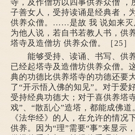
寺，及作僧坊以四事供养众僧 ，
子善女人，受持读诵是经典者，
供养众僧。……是故 我 说如来
为他人说，若自书若教人书，供
塔寺及造僧坊 供养众僧。［25］
能够受持、读诵、书写、供养
已经起塔寺及造僧坊供养众僧。
典的功德比供养塔寺的功德还要
了“开示悟入佛的知见”。对于爱
受持经典功德大；对于喜供养塔寺
戏”、“散乱心”造塔，都能成佛
《法华经》的人，在允许的情况
供养。因为“理”需要“事”来显示