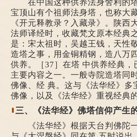
在中国这种供养法身舍利的塔
宝顶山有个祖师法身塔，也称大
《开元释教录？入藏录》。陕西
法师译经时，收藏梵文原本经典
是：宋太祖时，吴越王钱，天性敬
造塔之事，用金铜精钢，造八万
供养。［37］在塔 中供养经典
主要内容之一。一般寺院造塔同
佛像、经 典。这与《法华经》多
佛像，以及《法华经》重视经典
三、《法华经》佛塔信仰产生
《法华经》根据天台判佛陀一
与《大涅槃经》同在第 五时说出