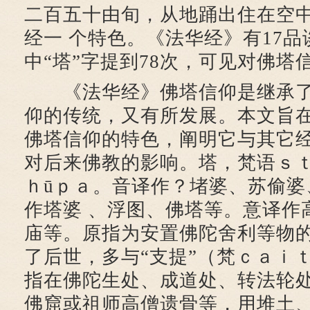
二百五十由旬，从地踊出住在空中
经一 个特色。《法华经》有17
中“塔”字提到78次，可见对佛塔
《法华经》佛塔信仰是继承了
仰的传统，又有所发展。本文旨
佛塔信仰的特色，阐明它与其它
对后来佛教的影响。塔，梵语ｓｔ
ｈūｐａ。音译作？堵婆、苏偷婆
作塔婆 、浮图、佛塔等。意译作
庙等。原指为安置佛陀舍利等物的
了后世，多与“支提”（梵ｃａｉ
指在佛陀生处、成道处、转法轮
佛窟或祖师高僧遗骨等，用堆土