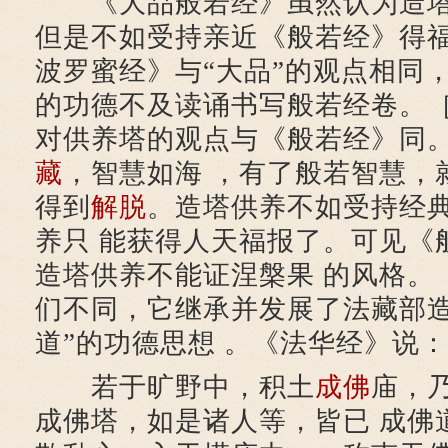
《大品般若经》虽然认为造塔
但是不如受持亲近《般若经》得福
波罗蜜经》与“大品”的观点相同
的功德不及读诵书写般若经卷。［
对供养塔的观点与《般若经》同。
藏
，智慧如海 ，有了般若智慧，
得到
解脱
。造塔供养不如受持经
养只 能获得人天福报了。可见《
造塔供养不能证涅槃果 的风格。
们不同，它继承并发展了法藏部造
道”的功德思想 。《法华经》说：
若于旷野中，积土
成佛
庙，
成佛塔，如是诸人等，皆已 成佛道