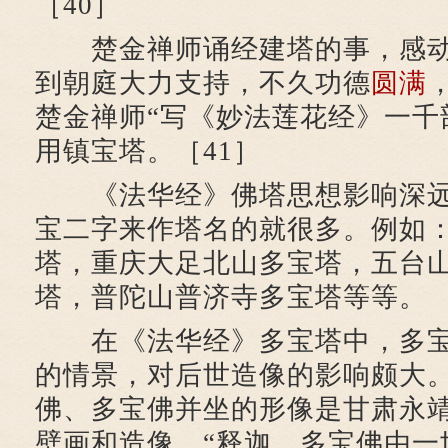
［40］
楚金禅师诵经建塔的事，感动
到朝庭大力支持，不久功德
圆满
楚金禅师“写《妙法莲花经》一千
用镇宝塔。［41］
《法华经》佛塔思想影响深远
宝二字来作塔名的就很多。例如
塔，重庆大足北山多宝塔，五台
塔，普陀山普济寺多宝塔等等。
在《法华经》多宝塔中，多宝
的情景，对后世造像的影响颇大
佛、多宝佛并坐的形像是甘肃永靖
壁画和造像。“释迦、多宝佛由一