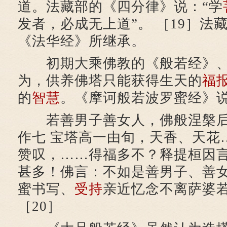
道。法藏部的《四分律》说：“学
发者，必成无上道”。 ［19］法
《法华经》所继承。
初期大乘佛教的《般若经》、
为，供养佛塔只能获得生天的
福
的
智慧
。《摩诃般若波罗蜜经》
若善男子善女人，佛般涅槃后
作七 宝塔高一由旬，天香、天花
赞叹，……得福多不？释提桓因言
甚多！佛言：不如是善男子、善
蜜书写、
受持
亲近忆念不离萨婆若
［20］