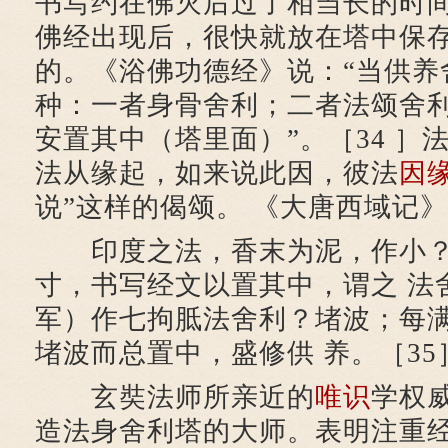
书写约在佛灭后过了相当长的时间
佛经出现后，很快就放在塔中保
的。《浴佛功德经》说：“当供养
种：一者身骨舍利；二者法颂舍
安置其中（塔里面）”。［34 ］
法从缘起，如来说此因，彼法
因
说”这样的偈颂。 《大唐西域记
印度之法，香末为泥，作小？
寸，书写经文以置其中，谓之 法
军）作七拘胝法舍利？堵波；每
堵波而总置中，盛修供 养。［35
玄奘法师所亲近的
唯识
学权
造法身舍利塔的大师。表明注重