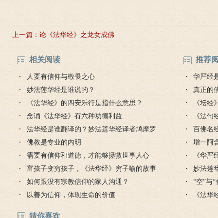
上一篇：
论《法华经》之龙女成佛
相关阅读
推荐
人要有信仰与敬畏之心
华严经
妙法莲华经是谁说的？
真正的
《法华经》的四安乐行是指什么意思？
毒是魔
《坛经
念诵《法华经》有六种功德利益
思
《法句
法华经是谁翻译的？妙法莲华经译者鸠摩罗
的讲解
百佛名
什介绍
佛教是专业的内明
增一阿
需要有信仰和道德，才能够拯救世事人心
《华严
富孩子变穷孩子，《法华经》穷子喻的故事
么意思
妙法莲
如何跟没有宗教信仰的家人沟通？
“空”与
以善为信仰，体现生命的价值
《法华
猜你喜欢