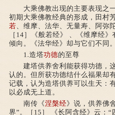
大乘佛教出现的主要表现之一
初期大乘佛教经典的形成，田村
若
、维摩、法华、无量寿、阿弥
［14］《般若经》 、《维摩经
倾向。《法华经》却与它们不同
1.造塔
功德
的至尊
建塔供养舍利能获得功德，这
认的。但所获功德结什么福果却有
记载，认为造塔供养可以生天：
以必成无上道。
南传《
涅槃经
》说，供养佛舍
界”。［15］ 《长阿含经》云：