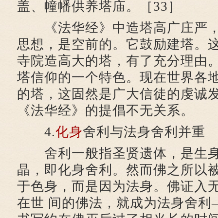
盖、幢幡供养塔庙。［33］
《法华经》中造塔高广庄严，
思想，是空前的。它鼓励建塔。
寺院造高大的塔，有了充分理由
塔信仰的一个特色。现在世界各
的塔，这固然是广大信徒的虔诚
《法华经》的提倡不无关系。
4.
化身
舍利与法身舍利并重
舍利一般指圣贤遗体，是生
晶，即化身舍利。然而佛之所以
于色身，而是因为法身。佛证入
在世 间的佛法，就成为法身舍利