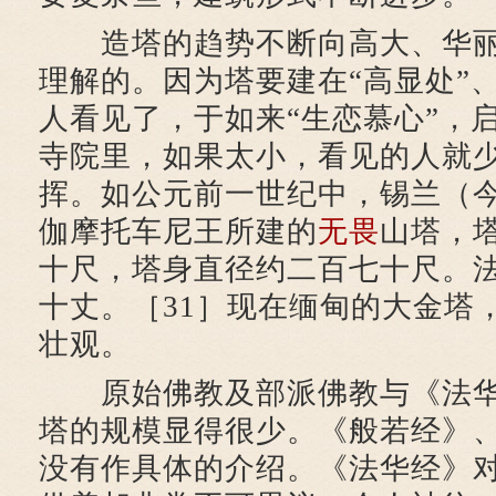
造塔的趋势不断向高大、华丽
理解的。因为塔要建在“高显处”、
人看见了，于如来“生恋慕心”，
寺院里，如果太小，看见的人就
挥。如公元前一世纪中，锡兰（
伽摩托车尼王所建的
无畏
山塔，
十尺，塔身直径约二百七十尺。法
十丈。［31］现在缅甸的大金塔
壮观。
原始佛教及部派佛教与《法华
塔的规模显得很少。《般若经》、
没有作具体的介绍。《法华经》