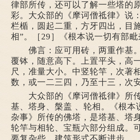
律部所传，还可以了解一些塔的
彩。大众部的《摩诃僧祗律》说：
栏楯，圆起二重，方牙四出，目
相”。［29］《根本说一切有部
佛言：应可用砖，两重作基。
覆钵，随意高下。上置平头，高
尺，准量大小。中竖轮竿，次著
数，或一二三四，乃至十三，次安
大众部的《摩诃僧祗律》所传
基、塔身、槃盖 、轮相。《根本
杂事》所传的佛塔，是塔基、塔身
轮竿与相轮、宝瓶六部分组成。
要复杂些，建筑形式不断进步。