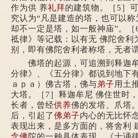
作为供 养
礼拜
的建筑物。［5］
究认为“凡是建造的塔，也可以称
却不一定是塔，如一般神庙”。［
祗律》等记载：以有无 佛陀舍利
别，即有佛陀舍利者称塔，无者
佛塔的起源，可追溯到释迦牟
分律》、《五分律》都说到地下
ａｐａ）佛古塔，佛与
弟子
用土
大塔。［7］释迦牟尼 佛住世时
长者，曾经
供养
佛的发塔、爪塔
后，引起了
佛弟子
内心的无比怀
表现出来，是多方面的，将舍利 
念佛
陀的一种具体表现。《十诵律