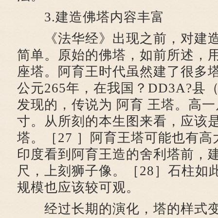
3.建造佛塔内容丰富
《法华经》出现之前，对建造
简单。原始的佛塔，如前所述，
座塔。阿育王时代虽然建了很多
公元265年，在我国？DD3A?
发现的，传说为 阿育 王塔。高
寸。从所刻的本生图来看，应该
塔。［27 ］阿育王塔可能也有
印度看到阿育王造的舍利塔前，
尺，上刻狮子像。［28］石柱如
规模也应该较可观。
经过长期的演化，塔的样式变