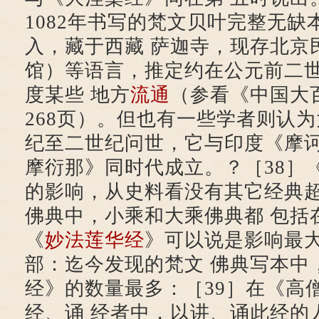
1082年书写的梵文贝叶完整无
入，藏于西藏 萨迦寺，现存北京
馆）等语言，推定约在公元前二
度某些 地方
流通
（参看《中国大
268页）。但也有一些学者则认
纪至二世纪问世，它与印度《摩
摩衍那》同时代成立。？［38］
的影响，从史料看没有其它经典
佛典中，小乘和大乘佛典都 包括
《
妙法莲华经
》可以说是影响最
部：迄今发现的梵文 佛典写本中
经》的数量最多：［39］在《高
经、诵 经者中，以讲、诵此经的