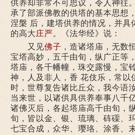
供养却非常不可思议，令人神往。
承了部派佛教的供塔的基本思想
涅槃 后，建塔供养的情况，并具
的高大
庄严
。《法华经》说：
又见
佛子
，造诸塔庙，无数
宝塔高妙，五千由旬，纵广正等
塔庙，各千幡幢，珠交露慢，宝
神，人及非人，香 花伎乐，常以
时，世尊复告诸比丘众，我今语
当来世，以诸供具供养奉事八千
诸佛灭后，各起塔庙高千由旬，
旬，皆以金、银、琉璃、砗磲、
七宝合成，众华、璎珞、涂香、