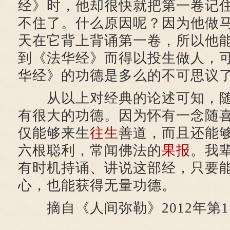
经》时，他却很快就把第一卷记
不住了。什么原因呢？因为他做
天在它背上背诵第一卷，所以他
到《法华经》而得以投生做人，
华经》的功德是多么的不可思议
从以上对经典的论述可知，随
有很大的功德。因为怀有一念随
仅能够来生
往生
善道，而且还能
六根聪利，常闻佛法的
果报
。我
有时机持诵、讲说这部经，只要
心，也能获得无量功德。
摘自《人间弥勒》2012年第1