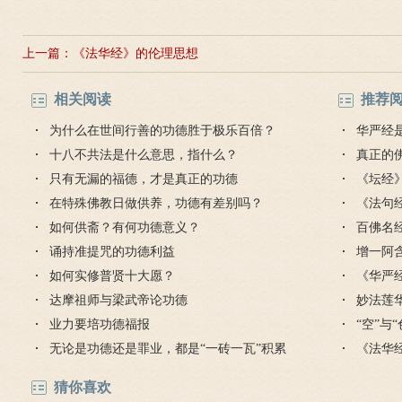
上一篇：
《法华经》的伦理思想
相关阅读
推荐
为什么在世间行善的功德胜于极乐百倍？
华严经
十八不共法是什么意思，指什么？
真正的
只有无漏的福德，才是真正的功德
毒是魔
《坛经
在特殊佛教日做供养，功德有差别吗？
思
《法句
如何供斋？有何功德意义？
的讲解
百佛名
诵持准提咒的功德利益
增一阿
如何实修普贤十大愿？
《华严
达摩祖师与梁武帝论功德
么意思
妙法莲
业力要培功德福报
“空”与
无论是功德还是罪业，都是“一砖一瓦”积累
《法华
起来的
猜你喜欢