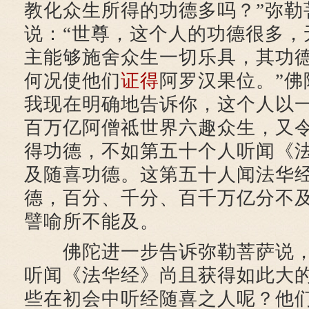
教化众生所得的功德多吗？”弥勒
说：“世尊，这个人的功德很多，
主能够施舍众生一切乐具，其功
何况使他们
证得
阿罗汉果位。”佛
我现在明确地告诉你，这个人以
百万亿阿僧祗世界六趣众生，又
得功德，不如第五十个人听闻《
及随喜功德。这第五十人闻法华
德，百分、千分、百千万亿分不
譬喻所不能及。
佛陀进一步告诉弥勒菩萨说，
听闻《法华经》尚且获得如此大
些在初会中听经随喜之人呢？他