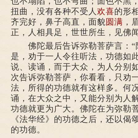
也不塌陷，也不弯曲；面色不黑
扭曲，没有各种不受人
欢喜
的形
齐完好，鼻子高直，面貌
圆满
，
正，人相具足，世世所生，见佛
佛陀最后告诉弥勒菩萨言：“
是，劝于一人令往听法，功德如
说、读诵，而于大众，为人分别
次告诉弥勒菩萨，你看看，只劝
法，所得的功德就有这样多。何
诵，在大众之中，又能分别为人
功德就更为广大。佛陀在为弥勒
《法华经》的功德之后，还以偈
的功德。