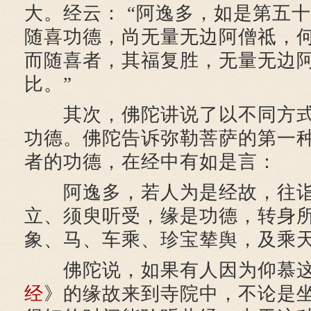
大。经云： “阿逸多，如是第五
随喜功德，尚无量无边阿僧祗，
而随喜者，其福复胜，无量无边
比。”
其次，佛陀讲说了以不同方式
功德。佛陀告诉弥勒菩萨的第一
者的功德，在经中有如是言：
阿逸多，若人为是经故，往诣
立、须臾听受，缘是功德，转身
象、马、车乘、珍宝辇舆，及乘
佛陀说，如果有人因为仰慕这
经
》的缘故来到寺院中，不论是