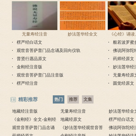
无量寿经注音
妙法莲华经全文
《心经》诵读
楞严经白话文
般若波罗蜜
步骤
观世音菩萨普门品念诵及回向仪轨
佛说阿弥陀
普贤行愿品原文
药师经原文
金刚经注音版
妙法莲华经
观世音菩萨普门品注音版
无量寿经原
楞严经注音
圆觉经原文
精彩推荐
热门
推荐
文集
地藏经注音版
无量寿经注音
妙法莲华经全
《金刚经》全文-金刚经
地藏经原文
楞严经白话文
原文、译文及释意
观世音菩萨普门品念诵
《妙法莲华经观世音菩
佛说阿弥陀经
及回向仪轨
药师经原文
萨普门品》全文
金刚经注音版
妙法莲华经注