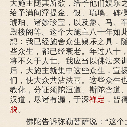
大施主随其所欲，给予他们娱乐
给予满阎浮提金、银、琉璃、砗
琥珀、诸妙珍宝，以及象、马、
殿楼阁等。这个大施主八十年如
想：我已经施舍众生娱乐之具，
些众生，都已经衰老。年过八十
将不久于人世。我应当以佛法来
后，大施主就集中这些众生，宣
们，使大众共沾法喜。这些众生
教化，分证须陀洹道、斯陀含道
汉道，尽诸有漏，于深
禅定
，皆
脱
。
佛陀告诉弥勒菩萨说：“这个