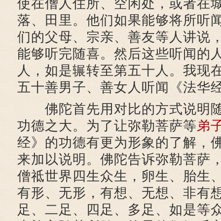
使在僧人住所、空闲处，或者在
落、田里。他们如果能够将所听
们的父母、宗亲、善友等人讲说
能够听完随喜。然后这些听闻的
人，如是辗转至第五十人。我现
五十善男子、善女人听闻《法华
佛陀首先用对比的方式说明随
功德之大。为了让弥勒菩萨等
弟
经》的功德有更为形象的了解，
来加以说明。佛陀告诉弥勒菩萨
僧祗世界四生众生，卵生、胎生
有形、无形，有想、无想、非有
足、二足、四足、多足、如是等