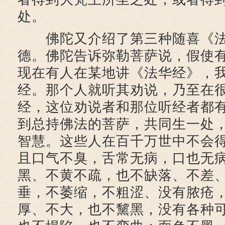
处。
佛陀又介绍了第三种随喜《法
德。佛陀告诉弥勒菩萨说，假使
现在有人在某地讲《法华经》，
经。那个人就听其劝说，乃至在
经，这位劝说者和那位听经者都
到总持佛法的菩萨，共同生一处
智慧。这些人在百千万世中不会
且口气不臭，舌常无病，口也无
黑、不黄不疏，也不缺落、不差
垂，不萎缩，不粗涩、没有脓疮
厚、不大，也不黧黑，没有各种