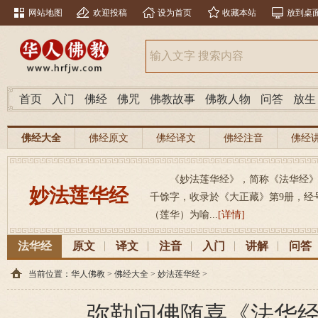
网站地图
欢迎投稿
设为首页
收藏本站
放到桌
首页
入门
佛经
佛咒
佛教故事
佛教人物
问答
放生
佛经大全
佛经原文
佛经译文
佛经注音
佛经
《妙法莲华经》，简称《法华经》，（梵
妙法莲华经
千馀字，收录於《大正藏》第9册，经号26
（莲华）为喻...
[详情]
法华经
原文
译文
注音
入门
讲解
问答
当前位置：
华人佛教
>
佛经大全
>
妙法莲华经
>
弥勒问佛随喜《法华