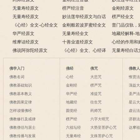
无量寿经原文
楞严经注音
金刚经原文
无量寿经原文
妙法莲华经原文与白话
楞严经全文
《心经》全文-心经全文
文对照版
金刚般若波罗蜜经全文
普门品仪轨，
注音及译文
华严经原文
无量寿经全文
萨普门品完整
地藏经解释-
维摩诘经原文
十善业道经原文
白话解释
心经的作用和
佛说阿弥陀经原文
《心经》全文、心经译
经有什么作用
无量寿经白话
文解释
佛学入门
佛经
佛咒
佛教
佛教名词
心经
大悲咒
惟贤
佛教基础知识
金刚经
楞严咒
蕅益
佛教基本教义
华严经
准提咒
圣严
佛教因果定律
地藏经
往生咒
星云
怎样读懂佛经
圆觉经
药师咒
虚云
佛教修行及戒律
楞严经
六字大明咒
济群
佛教僧侣与居士
六祖坛经
大势至菩萨心咒
达摩
佛教传播与发展
无量寿经
文殊菩萨心咒