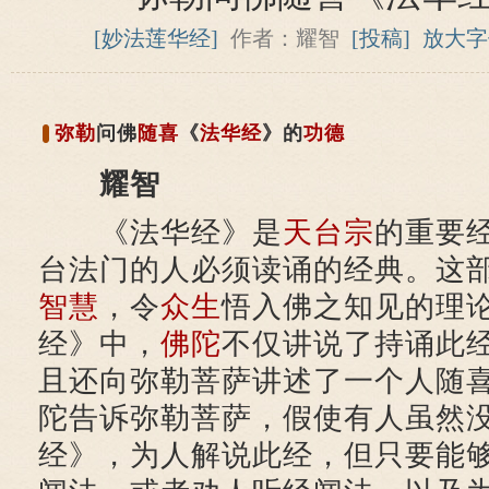
[妙法莲华经]
作者：耀智
[投稿]
放大字
弥勒
问佛
随喜
《
法华经
》的
功德
耀智
《法华经》是
天台宗
的重要
台法门的人必须读诵的经典。这
智慧
，令
众生
悟入佛之知见的理
经》中，
佛陀
不仅讲说了持诵此
且还向弥勒菩萨讲述了一个人随
陀告诉弥勒菩萨，假使有人虽然
经》，为人解说此经，但只要能