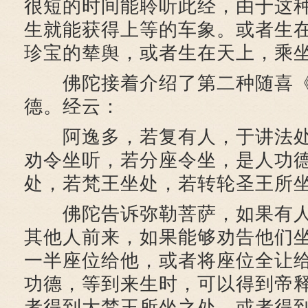
很短的时间能聆听此经，由于这
生就能获得上等的车象。或者生
珍宝的辇舆，或者生在天上，乘
佛陀接着介绍了第二种随喜《
德。经云：
阿逸多，若复有人，于讲法处
劝令坐听，若分座令坐，是人功
处，若梵王坐处，若转轮圣王所
佛陀告诉弥勒菩萨，如果有人
其他人前来，如果能够劝告他们
一半座位给他，或者将座位全让
功德，等到来生时，可以得到帝
者得到大梵王所坐之处，或者得