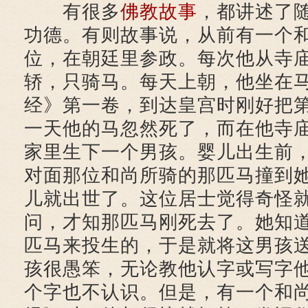
有很多
佛教故事
，都讲述了
功德。有则故事说，从前有一个
位，在朝廷里参政。每次他从寺
轿，只骑马。每天上朝，他坐在
经》第一卷，到达皇宫时刚好把
一天他的马忽然死了，而在他寺
家里生下一个男孩。婴儿出生前
对面那位和尚所骑的那匹马撞到
儿就出世了。这位居士觉得奇怪
问，才知那匹马刚死去了。她知
匹马来投生的，于是就将这男孩
孩很愚笨，无论教他认字或写字
个字也不认识。但是，有一个和