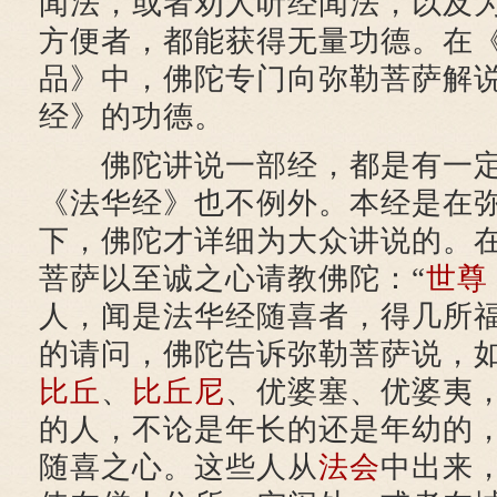
闻法，或者劝人听经闻法，以及
方便者，都能获得无量功德。在《
品》中，佛陀专门向弥勒菩萨解
经》的功德。
佛陀讲说一部经，都是有一
《法华经》也不例外。本经是在
下，佛陀才详细为大众讲说的。
菩萨以至诚之心请教佛陀：“
世尊
人，闻是法华经随喜者，得几所福
的请问，佛陀告诉弥勒菩萨说，
比丘
、
比丘尼
、优婆塞、优婆夷
的人，不论是年长的还是年幼的
随喜之心。这些人从
法会
中出来