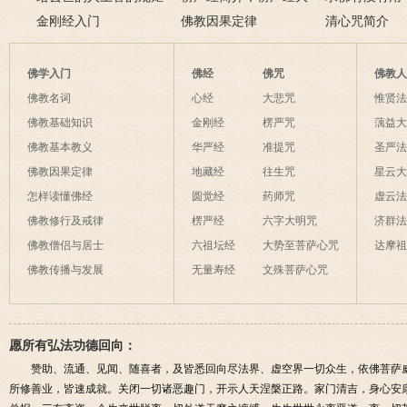
碰！
金刚经入门
致在讲什么？
佛教因果定律
说佛菩萨可以
清心咒简介
佛学入门
佛经
佛咒
佛教
佛教名词
心经
大悲咒
惟贤
佛教基础知识
金刚经
楞严咒
蕅益
佛教基本教义
华严经
准提咒
圣严
佛教因果定律
地藏经
往生咒
星云
怎样读懂佛经
圆觉经
药师咒
虚云
佛教修行及戒律
楞严经
六字大明咒
济群
佛教僧侣与居士
六祖坛经
大势至菩萨心咒
达摩
佛教传播与发展
无量寿经
文殊菩萨心咒
愿所有弘法功德回向：
赞助、流通、见闻、随喜者，及皆悉回向尽法界、虚空界一切众生，依佛菩萨
所修善业，皆速成就。关闭一切诸恶趣门，开示人天涅槃正路。家门清吉，身心安