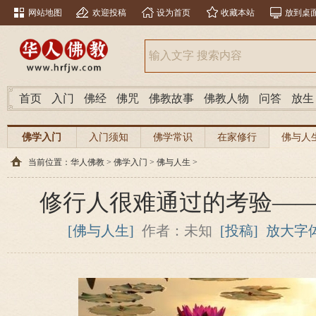
网站地图
欢迎投稿
设为首页
收藏本站
放到桌
首页
入门
佛经
佛咒
佛教故事
佛教人物
问答
放生
佛学入门
入门须知
佛学常识
在家修行
佛与人
当前位置：
华人佛教
>
佛学入门
>
佛与人生
>
修行人很难通过的考验—
[佛与人生]
作者：未知
[投稿]
放大字