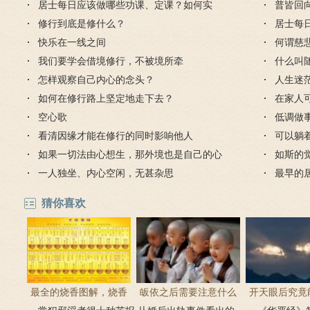
居士每日应该做哪些功课、定课？如何实
普皆回
修？
修行到底是修什么？
居士每
快乐在一线之间
修？
何谓慈
我们要学会借境修行，不被境所牵
什么叫
怎样观察自己内心的念头？
人生迷
如何在修行路上坚定地走下去？
在家人
空心歌
低调做
看清因缘才能在修行的同时影响他人
可以躺
如果一切法由心想生，那外境也是自己的心
如斯的
想出的吗？
一人独坐、内心空闲，无甚杂思
最早的
猜你喜欢
最全的烧香图解，烧香
皈依之后需要注意什么
开天眼后究竟