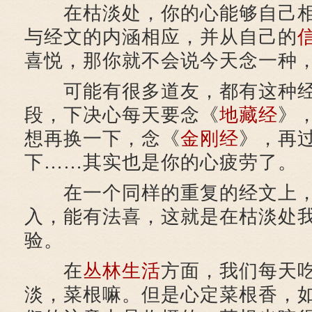
在枯淡处，你的心能够自己相
与经文的内涵相应，并从自己的
喜悦，那你就不会说今天念一种
可能有很多道友，都有这种经
段，下决心每天要念《
地藏经
》
想再换一下，念《
金刚经
》，再
下……其实也是你的心疲劳了。
在一个同样的重复的经文上，
入，能有法喜，这就是在枯淡处
验。
在
丛林
生活
方面，我们每天
淡，菜根嘛。但是心定菜根香，