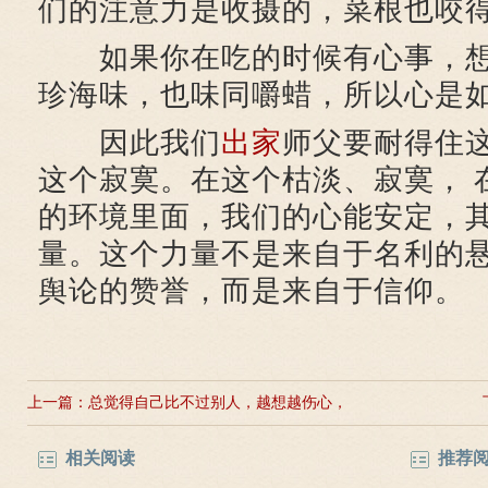
们的注意力是收摄的，菜根也咬
如果你在吃的时候有心事，想
珍海味，也味同嚼蜡，所以心是
因此我们
出家
师父要耐得住
这个寂寞。在这个枯淡、寂寞， 
的环境里面，我们的心能安定，
量。这个力量不是来自于名利的
舆论的赞誉，而是来自于信仰。
上一篇：
总觉得自己比不过别人，越想越伤心，
怎么办？
相关阅读
推荐