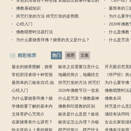
常犯邪淫者得十种苦报 从婚后出轨事件看出的
有何含义与讲究？
吗 皈依佛门后的注意事
《华严经》
么？
因果报应
佛教基础知识
项
最简单的三
持咒打坐的方法 持咒打坐的姿势图
为什么要学
心经入门
2020年佛
佛教唱赞时法器打法
什么是佛教
为什么要烧香拜佛？烧香的含义是什么？
什么是咒语
精彩推荐
热门
推荐
文集
最全的烧香图解，烧香
皈依之后需要注意什么
开天眼后究竟
有何含义与讲究？
常犯邪淫者得十种苦报
吗 皈依佛门后的注意事
地藏经简介，地藏经主
么？
《华严经》简
从婚后出轨事件看出的因
最简单的三皈依仪式-如
项
要讲什么？
持咒打坐的方法 持咒打
广佛华严经讲
为什么要学佛
果报应
何授三皈五戒居士仪轨
心经入门
坐的姿势图
2020年佛教节日一览表
用呢？
佛教唱赞时法
为什么要烧香拜佛？烧
什么是咒语？佛教最神
佛教名词
香的含义是什么？
学佛前要了解的基本内
奇的九个咒语
佛教和印度教的区别
持咒是什么意
容
文殊菩萨心咒简介
皈依是什么意思？皈依
持咒？
诵经有诀窍吗
在家烧香有什么讲究？
三宝又是什么意思？
皈依证怎么办理？办皈
十二条诀窍
女众出家前须
一些禁忌千万不要触
给去世的人上香的规矩
依证后的忌讳是什么？
楞严经简介，楞严经大
只有一次出家
求佛有没有用