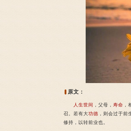
原文：
人生
世间
，父母，
寿命
，
召。若有大
功德
，则会过于前
修持，以转前业也。