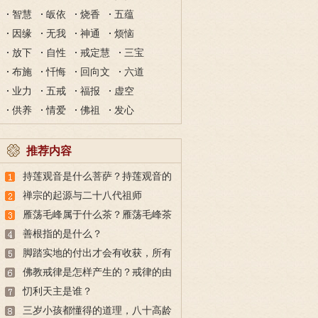
智慧
皈依
烧香
五蕴
因缘
无我
神通
烦恼
放下
自性
戒定慧
三宝
布施
忏悔
回向文
六道
业力
五戒
福报
虚空
供养
情爱
佛祖
发心
推荐内容
持莲观音是什么菩萨？持莲观音的
故事
禅宗的起源与二十八代祖师
雁荡毛峰属于什么茶？雁荡毛峰茶
的特点与由来
善根指的是什么？
脚踏实地的付出才会有收获，所有
的付出都不会白费
佛教戒律是怎样产生的？戒律的由
来
忉利天主是谁？
三岁小孩都懂得的道理，八十高龄