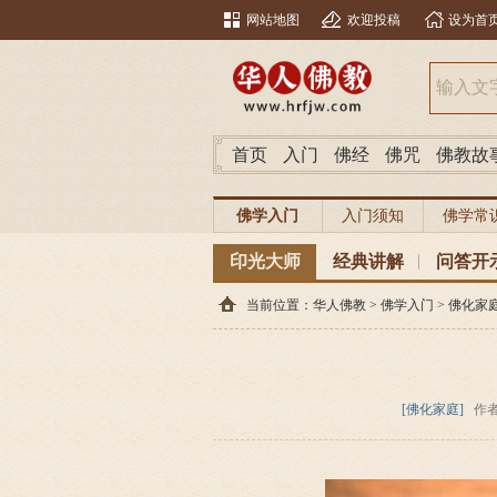
网站地图
欢迎投稿
设为首
首页
入门
佛经
佛咒
佛教故
佛学入门
入门须知
佛学常
印光大师
经典讲解
问答开
当前位置：
华人佛教
>
佛学入门
>
佛化家
[佛化家庭]
作