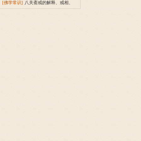
么做？
[佛学常识]
八关斋戒的解释、戒相、
功德利益