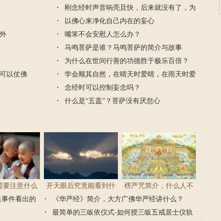
迎弥陀圣诞
刚念经时声音响亮且快，后来就没有了，为
什么？
以佛心来净化自己内在的妄心
外
嘴笨不会安慰人怎么办？
马鸣菩萨是谁？马鸣菩萨的简介与故事
为什么在世间行善的功德胜于极乐百倍？
可以仗佛
学会顺其自然，在晴天时爱晴，在雨天时爱
雨
念经时可以控制妄念吗？
什么是“五盖”？菩萨没有厌怠心
需要注意什么
开天眼后究竟能看到什
楞严咒简介，什么人不
轨事件看出的
门后的注意事
《华严经》简介，大方广佛华严经讲什么？
么？
能念楞严咒？
项
最简单的三皈依仪式-如何授三皈五戒居士仪轨