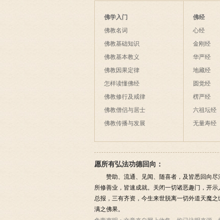
佛学入门
佛经
佛教名词
心经
佛教基础知识
金刚经
佛教基本教义
华严经
佛教因果定律
地藏经
怎样读懂佛经
圆觉经
佛教修行及戒律
楞严经
佛教僧侣与居士
六祖坛经
佛教传播与发展
无量寿经
愿所有弘法功德回向：
赞助、流通、见闻、随喜者，及皆悉回向尽
所修善业，皆速成就。关闭一切诸恶趣门，开示
总报，三有齐资，今生来世脱离一切外道天魔之
满之佛果。