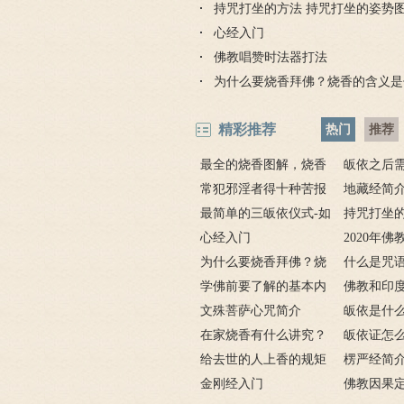
持咒打坐的方法 持咒打坐的姿势
心经入门
佛教唱赞时法器打法
为什么要烧香拜佛？烧香的含义是
精彩推荐
热门
推荐
最全的烧香图解，烧香
皈依之后
有何含义与讲究？
常犯邪淫者得十种苦报
吗 皈依佛
地藏经简
从婚后出轨事件看出的因
最简单的三皈依仪式-如
项
要讲什么？
持咒打坐的
果报应
何授三皈五戒居士仪轨
心经入门
坐的姿势图
2020年
为什么要烧香拜佛？烧
什么是咒
香的含义是什么？
学佛前要了解的基本内
奇的九个咒
佛教和印
容
文殊菩萨心咒简介
皈依是什
在家烧香有什么讲究？
三宝又是什
皈依证怎
一些禁忌千万不要触
给去世的人上香的规矩
依证后的忌
楞严经简
碰！
金刚经入门
致在讲什么
佛教因果