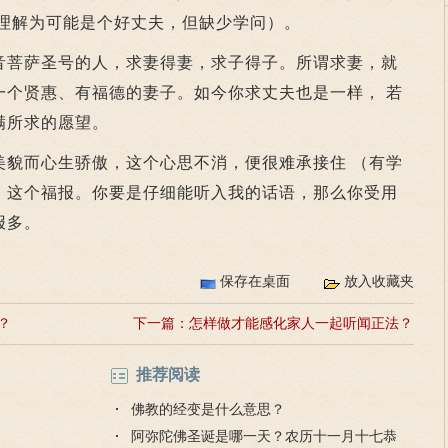
以理解为可能是个好丈夫，但缺少学问）。
菩萨圣号的人，求妻得妻，求子得子。所谓求妻，就
一个贤惠、有福德的妻子。如今你求丈夫也是一样， 若
满所求的愿望。
而心生骄傲，这个心思不消，便很难承接住 （有学
）这个福报。你要是仔细能听入我的话语，那么你受用
报多。
保存在桌面
放入收藏夹
？
下一篇：
怎样做才能感化家人一起听闻正法？
推荐阅读
佛教的经变是什么意思？
阿弥陀佛圣诞是哪一天？农历十一月十七恭