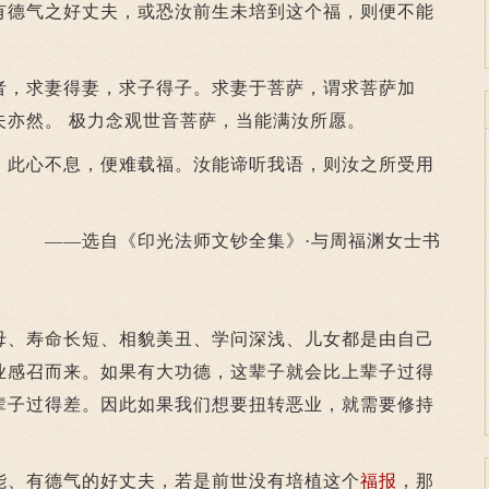
德气之好丈夫，或恐汝前生未培到这个福，则便不能
者，求妻得妻，求子得子。求妻于菩萨，谓求菩萨加
夫亦然。 极力念观世音菩萨，当能满汝所愿。
此心不息，便难载福。汝能谛听我语，则汝之所受用
。
——选自《印光法师文钞全集》·与周福渊女士书
、寿命长短、相貌美丑、学问深浅、儿女都是由自己
业感召而来。如果有大功德，这辈子就会比上辈子过得
辈子过得差。因此如果我们想要扭转恶业，就需要修持
、有德气的好丈夫，若是前世没有培植这个
福报
，那