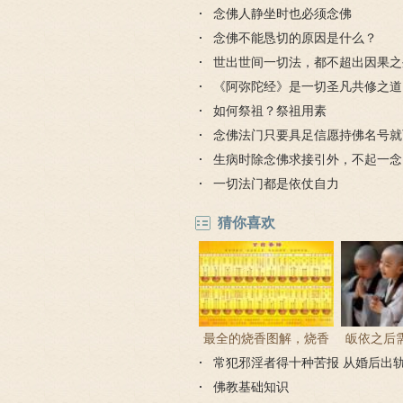
念佛人静坐时也必须念佛
念佛不能恳切的原因是什么？
世出世间一切法，都不超出因果之
《阿弥陀经》是一切圣凡共修之道
如何祭祖？祭祖用素
念佛法门只要具足信愿持佛名号就
慈力
生病时除念佛求接引外，不起一念
一切法门都是依仗自力
猜你喜欢
最全的烧香图解，烧香
皈依之后
常犯邪淫者得十种苦报 从婚后出
有何含义与讲究？
吗 皈依佛
因果报应
佛教基础知识