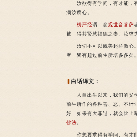
汝欲得有学问，有才能，有
满汝痴心。
楞严经
谓，念
观世音菩萨
被，得其贤慧福德之妻。汝求
汝切不可以貌美起骄傲心。
者，皆有超过前生所培多多矣
白话译文：
人自出生以来，我们的父母
前生所作的各种善、恶、不计
好；如果有大罪过，就会比上
佛法
。
你想要求得有学问、有才能