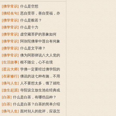
[佛学常识]
什么是空想
[佛经名句]
恶自受罪，善自受福，亦
各须熟，彼不相待的解释
[佛学常识]
什么是般若？
[佛学常识]
什么是十力
[佛学常识]
虚空藏菩萨的形象如何
[佛学常识]
阿弥陀佛掌中莲台有何象
征含义
[佛学常识]
什么是文字禅？
[佛学常识]
佛为阿那律说八大人觉的
内容是什么
[生活故事]
根不随尘，心不在境
[星云大师]
学佛一定要经过佛学院的
教育吗？
[在家修行]
佛说的这七种布施，不用
花钱就能做到
[佛与人生]
人不要想太多，饿了就吃
饭，困了就睡觉
[放生起源]
寺院设立放生池在经典或
传统上有什么根据？
[白茶]
什么是白茶，有哪些品种？
[白茶]
什么是白茶？白茶的简单介绍
[佛与人生]
面对别人的批评，应该怎