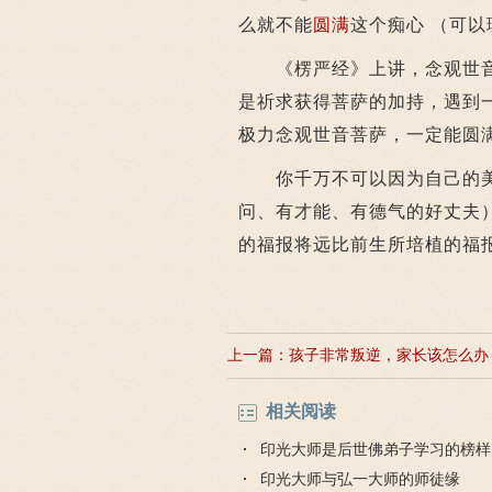
么就不能
圆满
这个痴心 （可
《楞严经》上讲，念观世音
是祈求获得菩萨的加持，遇到
极力念观世音菩萨，一定能圆
你千万不可以因为自己的美貌
问、有才能、有德气的好丈夫
的福报将远比前生所培植的福
上一篇：
孩子非常叛逆，家长该怎么办
相关阅读
印光大师是后世佛弟子学习的榜样
印光大师与弘一大师的师徒缘