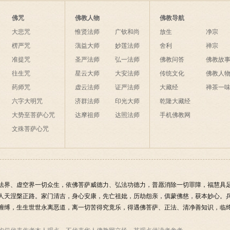
的四种分类分别指什
么？
佛咒
佛教人物
佛教导航
大悲咒
惟贤法师
广钦和尚
放生
净宗
楞严咒
蕅益大师
妙莲法师
舍利
禅宗
准提咒
圣严法师
弘一法师
佛教问答
佛教故
往生咒
星云大师
大安法师
传统文化
佛教人
药师咒
虚云法师
证严法师
大藏经
禅茶一
六字大明咒
济群法师
印光大师
乾隆大藏经
大势至菩萨心咒
达摩祖师
达照法师
手机佛教网
文殊菩萨心咒
法界、虚空界一切众生，依佛菩萨威德力、弘法功德力，普愿消除一切罪障，福慧具
人天涅槃正路。家门清吉，身心安康，先亡祖妣，历劫怨亲，俱蒙佛慈，获本妙心。
缠缚，生生世世永离恶道，离一切苦得究竟乐，得遇佛菩萨、正法、清净善知识，临终