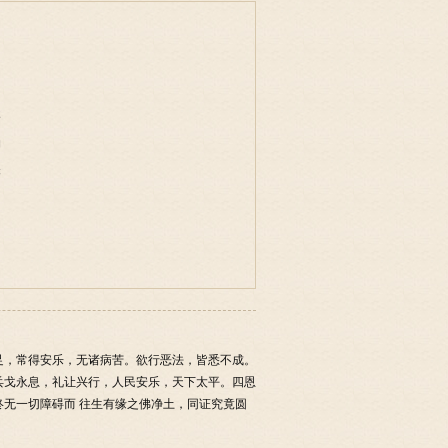
事
物
味
足，常得安乐，无诸病苦。欲行恶法，皆悉不成。
兵戈永息，礼让兴行，人民安乐，天下太平。四恩
无一切障碍而 往生有缘之佛净土，同证究竟圆