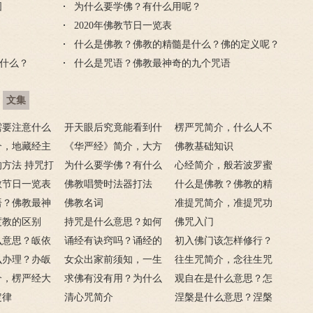
图
为什么要学佛？有什么用呢？
2020年佛教节日一览表
什么是佛教？佛教的精髓是什么？佛的定义呢？
什么？
什么是咒语？佛教最神奇的九个咒语
文集
需要注意什么
开天眼后究竟能看到什
楞严咒简介，什么人不
门后的注意事
介，地藏经主
么？
《华严经》简介，大方
能念楞严咒？
佛教基础知识
方法 持咒打
广佛华严经讲什么？
为什么要学佛？有什么
心经简介，般若波罗蜜
佛教节日一览表
用呢？
佛教唱赞时法器打法
多心经内容介绍
什么是佛教？佛教的精
语？佛教最神
佛教名词
髓是什么？佛的定义
准提咒简介，准提咒功
语
度教的区别
持咒是什么意思？如何
呢？
德及妙用
佛咒入门
么意思？皈依
持咒？
诵经有诀窍吗？诵经的
初入佛门该怎样修行？
么意思？
么办理？办皈
十二条诀窍
女众出家前须知，一生
往生咒简介，念往生咒
讳是什么？
介，楞严经大
只有一次出家机会
求佛有没有用？为什么
要注意什么？
观自在是什么意思？怎
？
定律
说佛菩萨可以保佑人？
清心咒简介
么理解？
涅槃是什么意思？涅槃