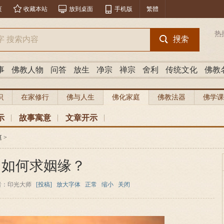
页
收藏本站
放到桌面
手机版
繁體
热
事
佛教人物
问答
放生
净宗
禅宗
舍利
传统文化
佛教
识
在家修行
佛与人生
佛化家庭
佛教法器
佛学课
示
故事寓意
文章开示
庭
>
如何求姻缘？
者：印光大师
[投稿]
放大字体
正常
缩小
关闭