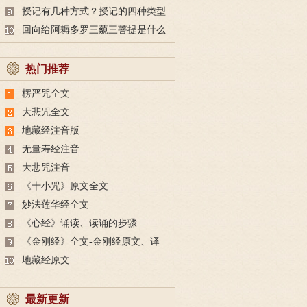
也未必做得到
授记有几种方式？授记的四种类型
回向给阿耨多罗三藐三菩提是什么
意思？
热门推荐
楞严咒全文
大悲咒全文
地藏经注音版
无量寿经注音
大悲咒注音
《十小咒》原文全文
妙法莲华经全文
《心经》诵读、读诵的步骤
《金刚经》全文-金刚经原文、译
文及释意
地藏经原文
最新更新