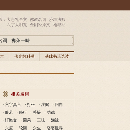
搜：
大悲咒全文
佛教名词
济群法师
六字大明咒
金刚经原文
地藏经
名词
禅茶一味
本
佛光教科书
基础书籍选读
相关名词
六字真言
打坐
涅槃
回向
般若
修行
菩提
功德
忏悔文
因果
三昧
姻缘
六度
轮回
众生
娑婆世界