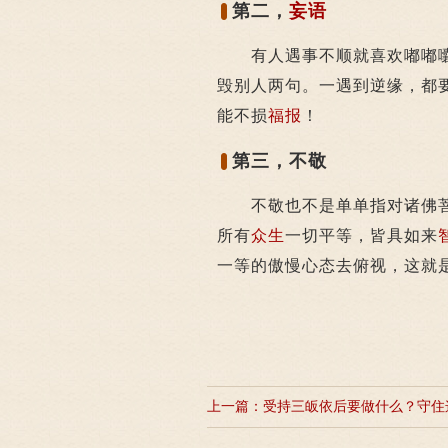
第二，
妄语
有人遇事不顺就喜欢嘟嘟囔
毁别人两句。一遇到逆缘，都
能不损
福报
！
第三，不敬
不敬也不是单单指对诸佛菩
所有
众生
一切平等，皆具如来
一等的傲慢心态去俯视，这就
上一篇：
受持三皈依后要做什么？守住