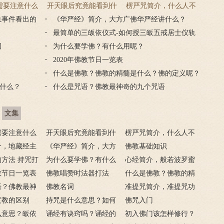
需要注意什么
开天眼后究竟能看到什
楞严咒简介，什么人不
轨事件看出的
门后的注意事
《华严经》简介，大方广佛华严经讲什么？
么？
能念楞严咒？
项
最简单的三皈依仪式-如何授三皈五戒居士仪轨
图
为什么要学佛？有什么用呢？
2020年佛教节日一览表
什么是佛教？佛教的精髓是什么？佛的定义呢？
什么？
什么是咒语？佛教最神奇的九个咒语
文集
需要注意什么
开天眼后究竟能看到什
楞严咒简介，什么人不
门后的注意事
介，地藏经主
么？
《华严经》简介，大方
能念楞严咒？
佛教基础知识
方法 持咒打
广佛华严经讲什么？
为什么要学佛？有什么
心经简介，般若波罗蜜
佛教节日一览表
用呢？
佛教唱赞时法器打法
多心经内容介绍
什么是佛教？佛教的精
语？佛教最神
佛教名词
髓是什么？佛的定义
准提咒简介，准提咒功
语
度教的区别
持咒是什么意思？如何
呢？
德及妙用
佛咒入门
么意思？皈依
持咒？
诵经有诀窍吗？诵经的
初入佛门该怎样修行？