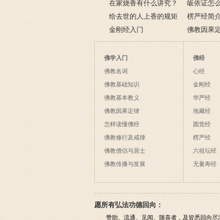
在家烧香有什么讲究？
三宝又是什
皈依证怎
一些禁忌千万不要触
给去世的人上香的规矩
依证后的忌
楞严经简
碰！
金刚经入门
致在讲什么
佛教因果
佛学入门
佛经
佛教名词
心经
佛教基础知识
金刚经
佛教基本教义
华严经
佛教因果定律
地藏经
怎样读懂佛经
圆觉经
佛教修行及戒律
楞严经
佛教僧侣与居士
六祖坛经
佛教传播与发展
无量寿经
愿所有弘法功德回向：
赞助、流通、见闻、随喜者，及皆悉回向尽