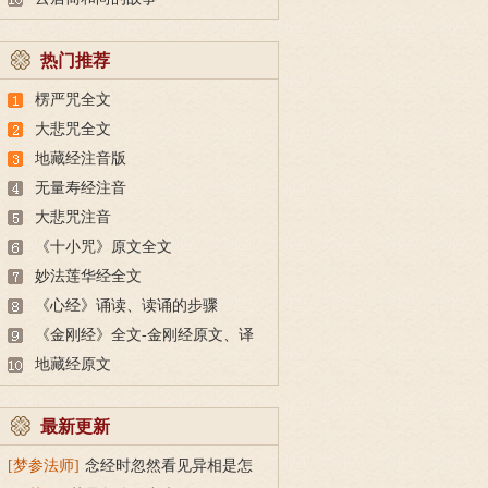
热门推荐
楞严咒全文
大悲咒全文
地藏经注音版
无量寿经注音
大悲咒注音
《十小咒》原文全文
妙法莲华经全文
《心经》诵读、读诵的步骤
《金刚经》全文-金刚经原文、译
文及释意
地藏经原文
最新更新
[梦参法师]
念经时忽然看见异相是怎