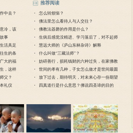
推荐阅读
作中去？
怎么转烦恼？
佛法里怎么看待人与人交往？
意冷，该
佛教法器磬的作用是什么？
故事
生病后感觉没精进、学习落后了，对不起师
生活具足
父怎么看？
慧远大师的《庐山东林杂诗》解释
往生的条
什么叫做“三藏法师”？
广大的福
妨碍善行，损耗钱财的六种过失，在家佛教
生，这样
徒要防范
世间的孝有几种，子女怎么做才是世间最圆
师父？
满的孝道？
放下过去，期待明天，对未来心存一份期望
本礼仪
四真道行是什么意思？佛说四圣谛的目的