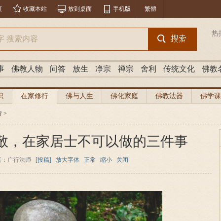
页
收藏本站
放到桌面
手机版
繁體
热
事
佛教人物
问答
放生
净宗
禅宗
舍利
传统文化
佛教
识
在家修行
佛与人生
佛化家庭
佛教法器
佛学课
行
>
敬，在家居士不可以做的三件事
者：广行法师
[投稿]
放大字体
正常
缩小
关闭