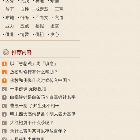
因缘
无我
神通
烦恼
放下
自性
戒定慧
三宝
布施
忏悔
回向文
六道
业力
五戒
福报
虚空
供养
情爱
佛祖
发心
推荐内容
以「慈悲观」离「瞋念」
放松对修行有什么帮助？
佛教和佛像什么时候传入中国？
一串佛珠 无限祝福
白毫银针是白茶吗？白毫银针名字
的由来与冲泡方法
曹溪一觉 了知生死不相干
明末四大高僧是谁？明末四大高僧
简介
大红袍属于什么茶呢？
为什么普洱茶可以存放百年？
云居简和尚的故事