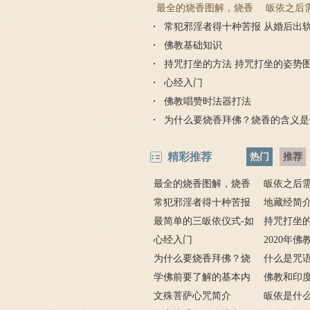
最全的烧香图解，烧香
皈依之后
常犯邪淫者得十种苦报 从婚后出
有何含义与讲究？
吗 皈依佛
因果报应
佛教基础知识
持咒打坐的方法 持咒打坐的姿势
心经入门
佛教唱赞时法器打法
为什么要烧香拜佛？烧香的含义是
精彩推荐
热门
推荐
最全的烧香图解，烧香
皈依之后
有何含义与讲究？
常犯邪淫者得十种苦报
吗 皈依佛
地藏经简
从婚后出轨事件看出的因
最简单的三皈依仪式-如
项
要讲什么？
持咒打坐的
果报应
何授三皈五戒居士仪轨
心经入门
坐的姿势图
2020年
为什么要烧香拜佛？烧
什么是咒
香的含义是什么？
学佛前要了解的基本内
奇的九个咒
佛教和印
容
文殊菩萨心咒简介
皈依是什