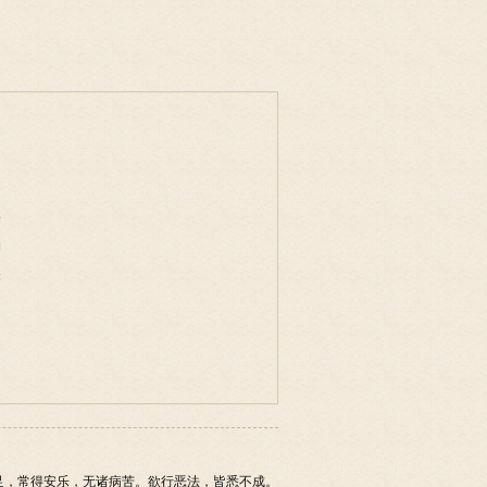
事
物
味
足，常得安乐，无诸病苦。欲行恶法，皆悉不成。