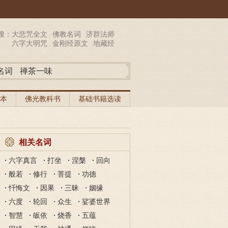
搜：
大悲咒全文
佛教名词
济群法师
六字大明咒
金刚经原文
地藏经
名词
禅茶一味
本
佛光教科书
基础书籍选读
相关名词
六字真言
打坐
涅槃
回向
般若
修行
菩提
功德
忏悔文
因果
三昧
姻缘
六度
轮回
众生
娑婆世界
智慧
皈依
烧香
五蕴