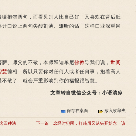
囔抱怨两句，而看见别人比自己好，又喜欢在背后诋
要开口说上两句尖酸刻薄、难听的话，这样口业深重岂
萨、师父的不敬，本师释迦牟尼
佛教
导我们说，
世间
智慧
德相，所以只要你对任何人或者任何事，抱着高人
是不敬了，就会严重影响到你的福报跟智慧。
文章转自微信公众号：小语清凉
保存在桌面
放入收藏夹
这四种法
下一篇：
念经时犯困，打盹后又从头开始念，该
怎么办？