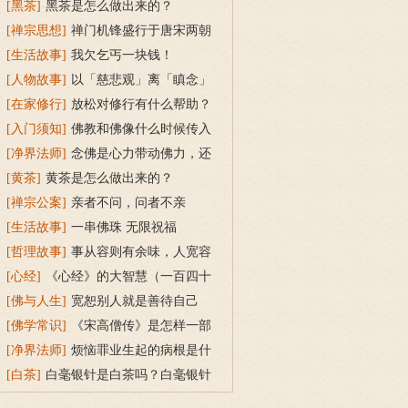
么回事？
[黑茶]
黑茶是怎么做出来的？
[禅宗思想]
禅门机锋盛行于唐宋两朝
原因是什么？
[生活故事]
我欠乞丐一块钱！
[人物故事]
以「慈悲观」离「瞋念」
[在家修行]
放松对修行有什么帮助？
[入门须知]
佛教和佛像什么时候传入
中国？
[净界法师]
念佛是心力带动佛力，还
是佛力带动心力？
[黄茶]
黄茶是怎么做出来的？
[禅宗公案]
亲者不问，问者不亲
[生活故事]
一串佛珠 无限祝福
[哲理故事]
事从容则有余味，人宽容
则有余年
[心经]
《心经》的大智慧（一百四十
四）
[佛与人生]
宽恕别人就是善待自己
[佛学常识]
《宋高僧传》是怎样一部
书？
[净界法师]
烦恼罪业生起的病根是什
么？
[白茶]
白毫银针是白茶吗？白毫银针
名字的由来与冲泡方法