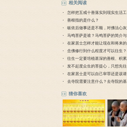
相关阅读
怎样把五戒十善落实到现实生活工
善根指的是什么？
皈依后做事还是不顺，对佛法心灰
怎么办？
马鸣菩萨是谁？马鸣菩萨的简介与
在家居士怎样才能让现在和将来的
幸福安乐？
念佛修行到什么程度才可以往生？
件是什么？
往生一定要培植甚深的善根、积累
德吗？
发不起度众生的菩提心，只想先往
能往生吗？
在家居士是可以自己审罪还是该请
去寺院需要注意什么？去寺院的基
猜你喜欢