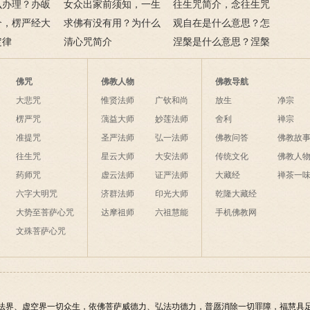
么意思？
么办理？办皈
十二条诀窍
女众出家前须知，一生
往生咒简介，念往生咒
讳是什么？
介，楞严经大
只有一次出家机会
求佛有没有用？为什么
要注意什么？
观自在是什么意思？怎
？
定律
说佛菩萨可以保佑人？
清心咒简介
么理解？
涅槃是什么意思？涅槃
的四种分类分别指什
么？
佛咒
佛教人物
佛教导航
大悲咒
惟贤法师
广钦和尚
放生
净宗
楞严咒
蕅益大师
妙莲法师
舍利
禅宗
准提咒
圣严法师
弘一法师
佛教问答
佛教故
往生咒
星云大师
大安法师
传统文化
佛教人
药师咒
虚云法师
证严法师
大藏经
禅茶一
六字大明咒
济群法师
印光大师
乾隆大藏经
大势至菩萨心咒
达摩祖师
六祖慧能
手机佛教网
文殊菩萨心咒
法界、虚空界一切众生，依佛菩萨威德力、弘法功德力，普愿消除一切罪障，福慧具