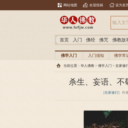
网站地图
欢迎投稿
设为首
首页
入门
佛经
佛咒
佛教故
佛学入门
入门须知
佛学常
当前位置：
华人佛教
>
佛学入门
>
在家修
杀生、妄语、不
[在家修行]
作