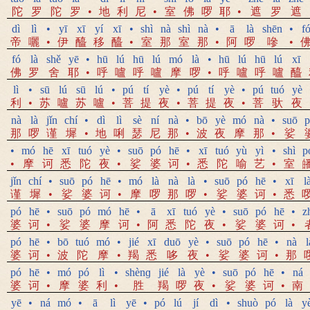
陀
罗
陀
罗
•
地
利
尼
•
室
佛
啰
耶
•
遮
罗
遮
dì
lì
•
yī
xī
yí
xī
•
shì
nà
shì
nà
•
ā
là
shēn
•
f
帝
囇
•
伊
醯
移
醯
•
室
那
室
那
•
阿
啰
嘇
•
fó
là
shě
yē
•
hū
lú
hū
lú
mó
là
•
hū
lú
hū
lú
xī
佛
罗
舍
耶
•
呼
嚧
呼
嚧
摩
啰
•
呼
嚧
呼
嚧
醯
lì
•
sū
lú
sū
lú
•
pú
tí
yè
•
pú
tí
yè
•
pú
tuó
yè
利
•
苏
嚧
苏
嚧
•
菩
提
夜
•
菩
提
夜
•
菩
驮
夜
nà
là
jǐn
chí
•
dì
lì
sè
ní
nà
•
bō
yè
mó
nà
•
suō
p
那
啰
谨
墀
•
地
唎
瑟
尼
那
•
波
夜
摩
那
•
娑
•
mó
hē
xī
tuó
yè
•
suō
pó
hē
•
xī
tuó
yù
yì
•
shì
p
•
摩
诃
悉
陀
夜
•
娑
婆
诃
•
悉
陀
喻
艺
•
室
jǐn
chí
•
suō
pó
hē
•
mó
là
nà
là
•
suō
pó
hē
•
xī
l
谨
墀
•
娑
婆
诃
•
摩
啰
那
啰
•
娑
婆
诃
•
悉
pó
hē
•
suō
pó
mó
hē
•
ā
xī
tuó
yè
•
suō
pó
hē
•
z
婆
诃
•
娑
婆
摩
诃
•
阿
悉
陀
夜
•
娑
婆
诃
•
pó
hē
•
bō
tuó
mó
•
jié
xī
duō
yè
•
suō
pó
hē
•
nà
l
婆
诃
•
波
陀
摩
•
羯
悉
哆
夜
•
娑
婆
诃
•
那
pó
hē
•
mó
pó
lì
•
shènɡ
jié
là
yè
•
suō
pó
hē
•
ná
婆
诃
•
摩
婆
利
•
胜
羯
啰
夜
•
娑
婆
诃
•
南
yē
•
ná
mó
•
ā
lì
yē
•
pó
lú
jí
dì
•
shuò
pó
là
y