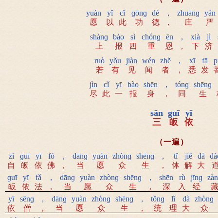
yuàn
yǐ
cǐ
ɡōnɡ
dé
，
zhuānɡ
yán
愿
以
此
功
德
，
庄
严
shànɡ
bào
sì
chónɡ
ēn
，
xià
jì
上
报
四
重
恩
，
下
济
ruò
yǒu
jiàn
wén
zhě
，
xī
fā
p
若
有
见
闻
者
，
悉
发
jìn
cǐ
yī
bào
shēn
，
tónɡ
shēnɡ
尽
此
一
报
身
，
同
生
sān
guī
yī
三
皈
依
（一遍）
zì
ɡuī
yī
fó
，
dānɡ
yuàn
zhònɡ
shēnɡ
，
tǐ
jiě
dà
dà
自
皈
依
佛
，
当
愿
众
生
，
体
解
大
ɡuī
yī
fǎ
，
dānɡ
yuàn
zhònɡ
shēnɡ
，
shēn
rù
jīnɡ
zà
皈
依
法
，
当
愿
众
生
，
深
入
经
yī
sēnɡ
，
dānɡ
yuàn
zhònɡ
shēnɡ
，
tǒnɡ
lǐ
dà
zhònɡ
依
僧
，
当
愿
众
生
，
统
理
大
众