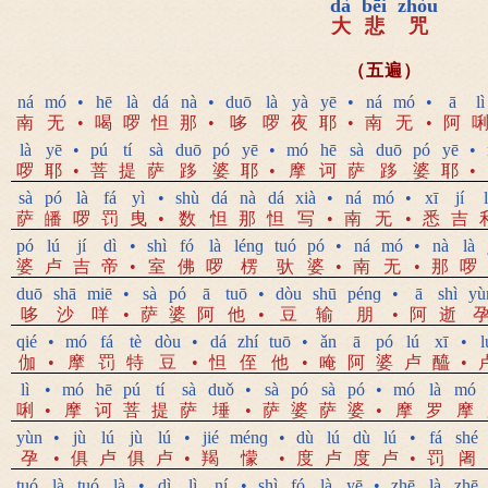
dà
bēi
zhòu
大
悲
咒
（五遍）
ná
mó
•
hē
là
dá
nà
•
duō
là
yà
yē
•
ná
mó
•
ā
lì
南
无
•
喝
啰
怛
那
•
哆
啰
夜
耶
•
南
无
•
阿
là
yē
•
pú
tí
sà
duō
pó
yē
•
mó
hē
sà
duō
pó
yē
•
啰
耶
•
菩
提
萨
跢
婆
耶
•
摩
诃
萨
跢
婆
耶
•
sà
pó
là
fá
yì
•
shù
dá
nà
dá
xià
•
ná
mó
•
xī
jí
l
萨
皤
啰
罚
曳
•
数
怛
那
怛
写
•
南
无
•
悉
吉
pó
lú
jí
dì
•
shì
fó
là
lénɡ
tuó
pó
•
ná
mó
•
nà
là
婆
卢
吉
帝
•
室
佛
啰
楞
驮
婆
•
南
无
•
那
啰
duō
shā
miē
•
sà
pó
ā
tuō
•
dòu
shū
pénɡ
•
ā
shì
yù
哆
沙
咩
•
萨
婆
阿
他
•
豆
输
朋
•
阿
逝
qié
•
mó
fá
tè
dòu
•
dá
zhí
tuō
•
ǎn
ā
pó
lú
xī
•
l
伽
•
摩
罚
特
豆
•
怛
侄
他
•
唵
阿
婆
卢
醯
•
lì
•
mó
hē
pú
tí
sà
duǒ
•
sà
pó
sà
pó
•
mó
là
mó
唎
•
摩
诃
菩
提
萨
埵
•
萨
婆
萨
婆
•
摩
罗
摩
yùn
•
jù
lú
jù
lú
•
jié
ménɡ
•
dù
lú
dù
lú
•
fá
shé
孕
•
俱
卢
俱
卢
•
羯
懞
•
度
卢
度
卢
•
罚
阇
tuó
là
tuó
là
•
dì
lì
ní
•
shì
fó
là
yē
•
zhē
là
zhē