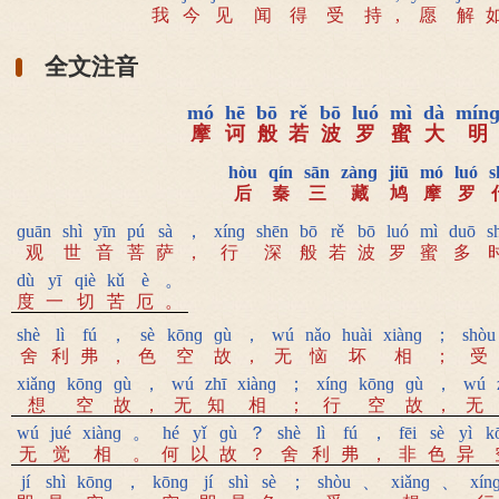
我
今
见
闻
得
受
持
,
愿
解
全文注音
mó
hē
bō
rě
bō
luó
mì
dà
mín
摩
诃
般
若
波
罗
蜜
大
明
hòu
qín
sān
zànɡ
jiū
mó
luó
s
后
秦
三
藏
鸠
摩
罗
ɡuān
shì
yīn
pú
sà
，
xínɡ
shēn
bō
rě
bō
luó
mì
duō
s
观
世
音
菩
萨
，
行
深
般
若
波
罗
蜜
多
dù
yī
qiè
kǔ
è
。
度
一
切
苦
厄
。
shè
lì
fú
，
sè
kōnɡ
ɡù
，
wú
nǎo
huài
xiànɡ
；
shòu
舍
利
弗
，
色
空
故
，
无
恼
坏
相
；
受
xiǎnɡ
kōnɡ
ɡù
，
wú
zhī
xiànɡ
；
xínɡ
kōnɡ
ɡù
，
wú
想
空
故
，
无
知
相
；
行
空
故
，
无
wú
jué
xiànɡ
。
hé
yǐ
ɡù
？
shè
lì
fú
，
fēi
sè
yì
k
无
觉
相
。
何
以
故
？
舍
利
弗
，
非
色
异
jí
shì
kōnɡ
，
kōnɡ
jí
shì
sè
；
shòu
、
xiǎnɡ
、
xín