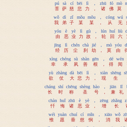
pú
sà
cí
bēi
lì
，
zhū
fó
mò
菩
萨
慈
悲
力
，
诸
佛
莫
wǒ
dì
zǐ
mǒu
mǒu
，
cóng
wú
我
弟
子
某
某
，
从
无
yóu
è
yè
lì
gù
，
lún
huí
liù
由
恶
业
力
故
，
轮
回
六
jīng
lì
chén
chà
jié
，
mò
yóu
d
经
历
尘
刹
劫
，
莫
由
xìng
chéng
sù
shàn
gēn
，
dé
wén
幸
承
夙
善
根
，
得
闻
yù
zhàng
dà
bēi
lì
，
xiàn
shēng
s
欲
仗
大
悲
力
，
现
生
cháng
shí
chēng
shèng
hào
，
jiān
lǐ
长
时
称
圣
号
，
兼
礼
chàn
huǐ
zhū
è
yè
，
zēng
zhǎng
z
忏
悔
诸
恶
业
，
增
长
wéi
yuàn
chuí
cí
mǐn
，
xiāo
wǒ
z
惟
愿
垂
慈
悯
，
消
我