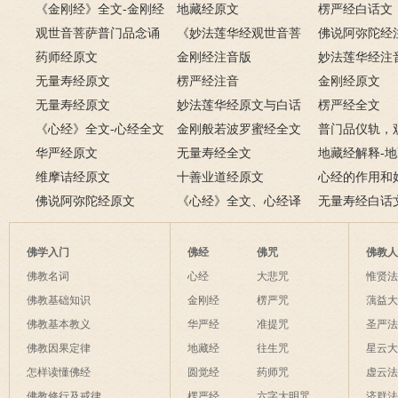
《金刚经》全文-金刚经
地藏经原文
楞严经白话文
原文、译文及释意
观世音菩萨普门品念诵
《妙法莲华经观世音菩
佛说阿弥陀经
及回向仪轨
药师经原文
萨普门品》全文
金刚经注音版
妙法莲华经注
无量寿经原文
楞严经注音
金刚经原文
无量寿经原文
妙法莲华经原文与白话
楞严经全文
《心经》全文-心经全文
文对照版
金刚般若波罗蜜经全文
普门品仪轨，
注音及译文
华严经原文
无量寿经全文
萨普门品完整
地藏经解释-
维摩诘经原文
十善业道经原文
白话解释
心经的作用和
佛说阿弥陀经原文
《心经》全文、心经译
经有什么作用
无量寿经白话
文解释
佛学入门
佛经
佛咒
佛教
佛教名词
心经
大悲咒
惟贤
佛教基础知识
金刚经
楞严咒
蕅益
佛教基本教义
华严经
准提咒
圣严
佛教因果定律
地藏经
往生咒
星云
怎样读懂佛经
圆觉经
药师咒
虚云
佛教修行及戒律
楞严经
六字大明咒
济群