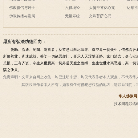
佛教僧侣与居士
六祖坛经
大势至菩萨心咒
达摩
佛教传播与发展
无量寿经
文殊菩萨心咒
愿所有弘法功德回向：
赞助、流通、见闻、随喜者，及皆悉回向尽法界、虚空界一切众生，依佛菩萨
所修善业，皆速成就。关闭一切诸恶趣门，开示人天涅槃正路。家门清吉，身心安
总报，三有齐资，今生来世脱离一切外道天魔之缠缚，生生世世永离恶道，离一切
满之佛果。
免责声明：
文章来自网上收集，均已注明来源，均仅代表作者本人观点，不代表华
其版权归作者本人所有，如果有任何侵犯您权益的地方，请联系我们，
华人佛教网
技术问题联络