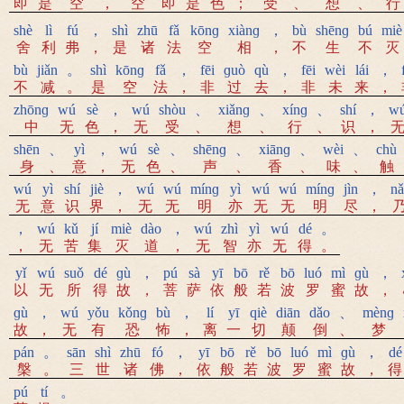
即
是
空
，
空
即
是
色
；
受
、
想
、
行
shè
lì
fú
，
shì
zhū
fǎ
kōnɡ
xiànɡ
，
bù
shēnɡ
bú
miè
舍
利
弗
，
是
诸
法
空
相
，
不
生
不
灭
bù
jiǎn
。
shì
kōnɡ
fǎ
，
fēi
ɡuò
qù
，
fēi
wèi
lái
，
不
减
。
是
空
法
，
非
过
去
，
非
未
来
，
zhōnɡ
wú
sè
，
wú
shòu
、
xiǎnɡ
、
xínɡ
、
shí
，
w
中
无
色
，
无
受
、
想
、
行
、
识
，
shēn
、
yì
，
wú
sè
、
shēnɡ
、
xiānɡ
、
wèi
、
chù
身
、
意
，
无
色
、
声
、
香
、
味
、
触
wú
yì
shí
jiè
，
wú
wú
mínɡ
yì
wú
wú
mínɡ
jìn
，
nǎ
无
意
识
界
，
无
无
明
亦
无
无
明
尽
，
，
wú
kǔ
jí
miè
dào
，
wú
zhì
yì
wú
dé
。
，
无
苦
集
灭
道
，
无
智
亦
无
得
。
yǐ
wú
suǒ
dé
ɡù
，
pú
sà
yī
bō
rě
bō
luó
mì
ɡù
，
以
无
所
得
故
，
菩
萨
依
般
若
波
罗
蜜
故
，
ɡù
，
wú
yǒu
kǒnɡ
bù
，
lí
yī
qiè
diān
dǎo
、
mènɡ
故
，
无
有
恐
怖
，
离
一
切
颠
倒
、
梦
pán
。
sān
shì
zhū
fó
，
yī
bō
rě
bō
luó
mì
ɡù
，
dé
槃
。
三
世
诸
佛
，
依
般
若
波
罗
蜜
故
，
得
pú
tí
。