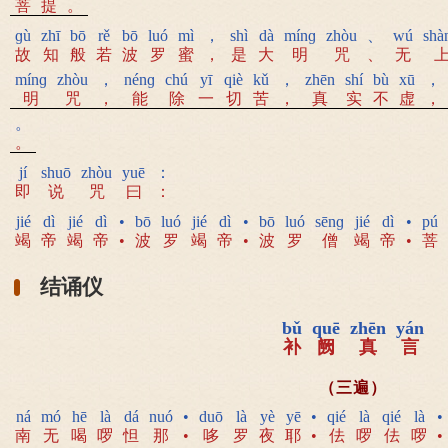
菩
提
。
ɡù
zhī
bō
rě
bō
luó
mì
，
shì
dà
mínɡ
zhòu
、
wú
shà
故
知
般
若
波
罗
蜜
，
是
大
明
咒
、
无
mínɡ
zhòu
，
nénɡ
chú
yī
qiè
kǔ
，
zhēn
shí
bù
xū
，
明
咒
，
能
除
一
切
苦
，
真
实
不
虚
，
。
。
jí
shuō
zhòu
yuē
：
即
说
咒
曰
：
jié
dì
jié
dì
•
bō
luó
jié
dì
•
bō
luó
sēnɡ
jié
dì
•
pú
竭
帝
竭
帝
•
波
罗
竭
帝
•
波
罗
僧
竭
帝
•
菩
结诵仪
bǔ
quē
zhēn
yán
补
阙
真
言
（三遍）
ná
mó
hē
là
dá
nuó
•
duō
là
yè
yē
•
qié
là
qié
là
•
南
无
喝
啰
怛
那
•
哆
罗
夜
耶
•
佉
啰
佉
啰
•