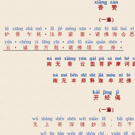
xiāng
zàn
香
赞
（一遍）
lú
xiānɡ
zhà
ruò
•
fǎ
jiè
ménɡ
xūn
•
zhū
fó
hǎi
huì
xī
炉
香
乍
爇
•
法
界
蒙
薰
•
诸
佛
海
会
悉
yún
•
chénɡ
yì
fānɡ
yīn
•
zhū
fó
xiàn
quán
shēn
•
云
•
诚
意
方
殷
•
诸
佛
现
全
身
•
ná
mó
xiānɡ
yún
ɡài
pú
sà
mó
hē
s
南
无
香
云
盖
菩
萨
摩
诃
ná
mó
běn
shī
shì
jiā
móu
ní
fó
南
无
本
师
释
迦
牟
尼
佛
kāi
jīng
jì
开
经
偈
（一遍）
wú
shànɡ
shèn
shēn
wēi
miào
fǎ
，
bǎi
qiān
无
上
甚
深
微
妙
法
，
百
千
wǒ
jīn
jiàn
wén
dé
shòu
chí
,
yuàn
jiě
r