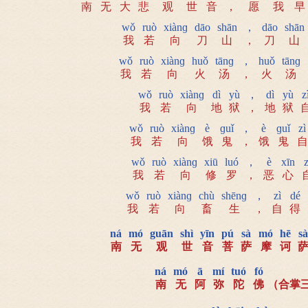
南
无
大
悲
观
世
音
，
愿
我
早
wǒ
ruò
xiànɡ
dāo
shān
，
dāo
shān
我
若
向
刀
山
，
刀
山
wǒ
ruò
xiànɡ
huǒ
tānɡ
，
huǒ
tānɡ
我
若
向
火
汤
，
火
汤
wǒ
ruò
xiànɡ
dì
yù
，
dì
yù
z
我
若
向
地
狱
，
地
狱
wǒ
ruò
xiànɡ
è
ɡuǐ
，
è
ɡuǐ
zì
我
若
向
饿
鬼
，
饿
鬼
自
wǒ
ruò
xiànɡ
xiū
luó
，
è
xīn
z
我
若
向
修
罗
，
恶
心
wǒ
ruò
xiànɡ
chù
shēnɡ
，
zì
dé
我
若
向
畜
生
，
自
得
ná
mó
guān
shì
yīn
pú
sà
mó
hē
sà
南
无
观
世
音
菩
萨
摩
诃
ná
mó
ā
mí
tuó
fó
南
无
阿
弥
陀
佛
（合掌