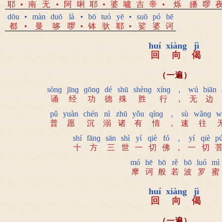
耶
•
南
无
•
阿
唎
耶
•
婆
嚧
吉
帝
•
烁
皤
啰
dōu
•
màn
duō
là
•
bō
tuó
yē
•
suō
pó
hē
都
•
曼
哆
啰
•
钵
驮
耶
•
娑
婆
诃
huí
xiàng
jì
回
向
偈
（一遍）
sònɡ
jīnɡ
ɡōnɡ
dé
shū
shènɡ
xínɡ
，
wú
biān
诵
经
功
德
殊
胜
行
，
无
边
pǔ
yuàn
chén
nì
zhū
yǒu
qínɡ
，
sù
wǎnɡ
w
普
愿
沉
溺
诸
有
情
，
速
往
shí
fānɡ
sān
shì
yí
qiè
fó
，
yí
qiè
p
十
方
三
世
一
切
佛
，
一
切
mó
hē
bō
rě
bō
luó
mì
摩
诃
般
若
波
罗
蜜
huí
xiàng
jì
回
向
偈
（一遍）