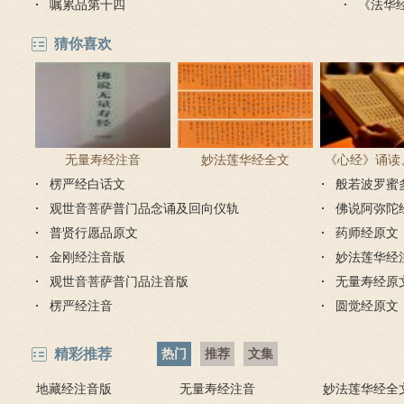
嘱累品第十四
《法华
猜你喜欢
无量寿经注音
妙法莲华经全文
《心经》诵读
楞严经白话文
般若波罗蜜
步骤
观世音菩萨普门品念诵及回向仪轨
佛说阿弥陀
普贤行愿品原文
药师经原文
金刚经注音版
妙法莲华经
观世音菩萨普门品注音版
无量寿经原
楞严经注音
圆觉经原文
精彩推荐
热门
推荐
文集
地藏经注音版
无量寿经注音
妙法莲华经全