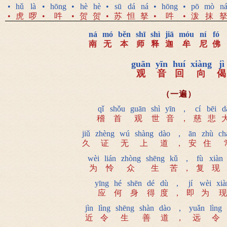
•
hǔ
là
•
hōng
•
hè
hè
•
sū
dá
ná
•
hōng
•
pō
mò
n
•
虎
啰
•
吽
•
贺
贺
•
苏
怛
拏
•
吽
•
泼
抹
ná
mó
běn
shī
shì
jiā
móu
ní
fó
南
无
本
师
释
迦
牟
尼
佛
guān
yīn
huí
xiàng
jì
观
音
回
向
偈
（一遍）
qǐ
shǒu
guān
shì
yīn
，
cí
bēi
d
稽
首
观
世
音
，
慈
悲
jiǔ
zhèng
wú
shàng
dào
，
ān
zhù
ch
久
证
无
上
道
，
安
住
wèi
lián
zhòng
shēng
kǔ
，
fù
xiàn
为
怜
众
生
苦
，
复
现
yīng
hé
shēn
dé
dù
，
jí
wèi
xià
应
何
身
得
度
，
即
为
现
jìn
lìng
shēng
shàn
dào
，
yuǎn
lìng
近
令
生
善
道
，
远
令