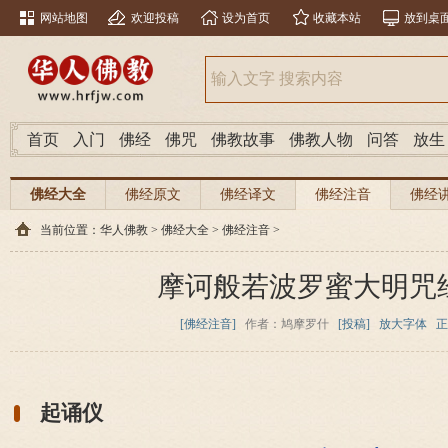
网站地图
欢迎投稿
设为首页
收藏本站
放到桌
首页
入门
佛经
佛咒
佛教故事
佛教人物
问答
放生
佛经大全
佛经原文
佛经译文
佛经注音
佛经
当前位置：
华人佛教
>
佛经大全
>
佛经注音
>
摩诃般若波罗蜜大明咒
[佛经注音]
作者：鸠摩罗什
[投稿]
放大字体
正
起诵仪