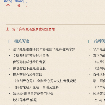
shènɡ
zhònɡ
。
圣
众
。
上一篇：
实相般若波罗蜜经注音版
相关阅读
推荐
法华经是谁翻译的？妙法莲华经译者鸠摩罗
华严经
什介绍
文殊师利问菩提经注音版
真正的
佛说弥勒成佛经注音版
毒是魔
《坛经
佛说弥勒下生经注音版
思
《法句
庄严菩提心经注音版
的讲解
百佛名
《金刚经心咒》-金刚经心咒全文注音及说明
增一阿
《阿弥陀经》原经、白话及注释
《华严
法华经·观世音菩萨普门品偈
么意思
妙法莲
妙法莲华经 解题
“空”与