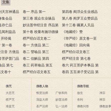
文集
利天宫神通品
卷一 序品 第一
第四卷 阎浮众生业感品
身集会品
第三卷 观众生业缘品
第八卷 阎罗王众赞叹品
益存亡品
妙法莲华经注音 序品第
第十三卷 嘱累人天品
见闻利益品
一
第十卷 校量布施功德缘
《地藏经》赞
》开经偈
品
楞严经白话文卷二
《华严经》原文卷一至
 第一卷
卷一 方便品 第二
卷五
《地藏经》回向偈
注音 方便品
卷二 譬喻品 第三
楞严经白话文卷三
音菩萨普门品
卷二 信解品 第四
楞严经注音 第七卷
喻品 第七
卷三 药草喻品 第五
卷六 药王菩萨本事品 第
话文卷十
楞严经白话文卷五
二十三
卷四 五百弟子受记品 第
八
佛咒
佛教人物
佛教导航
大悲咒
惟贤法师
广钦和尚
放生
净宗
楞严咒
蕅益大师
妙莲法师
舍利
禅宗
准提咒
圣严法师
弘一法师
佛教问答
佛教故