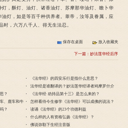
种灯，酥灯、油灯、诸香油灯、苏摩那华油灯、瞻卜华
华油灯，如是等百千种供养者。睾帝，汝等及眷属，应
尼品时，六万八千人、得无生法忍。
保存在桌面
放入收藏夹
下一篇：
妙法莲华经后序
《法华经》的四安乐行是指什么意思？
法华经是谁翻译的？妙法莲华经译者鸠摩罗什介
思？
绍
《法华经·劝持品第十三》是怎么来的？
车、鹿车和牛
怎样看待今生修学《法华经》可以成佛的说法？
吗？
读诵《法华经》的23个功德利益
什么样的人有资格弘扬《法华经》？
佛说弥勒下生经注音版