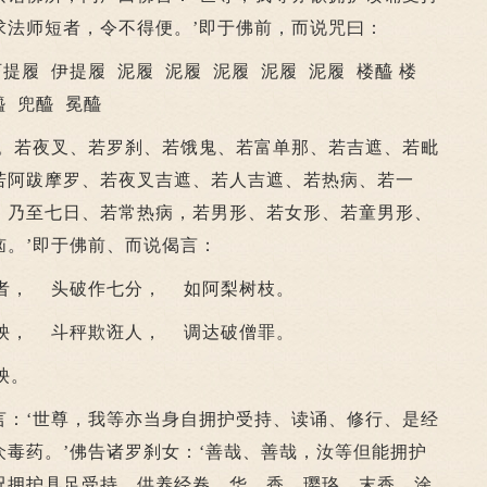
求法师短者，令不得便。’即于佛前，而说咒曰：
履 伊提履 泥履 泥履 泥履 泥履 泥履 楼醯 楼
醯 兜醯 冕醯
若夜叉、若罗刹、若饿鬼、若富单那、若吉遮、若毗
若阿跋摩罗、若夜叉吉遮、若人吉遮、若热病、若一
、乃至七日、若常热病，若男形、若女形、若童男形、
恼。’即于佛前、而说偈言：
， 头破作七分， 如阿梨树枝。
， 斗秤欺诳人， 调达破僧罪。
殃。
‘世尊，我等亦当身自拥护受持、读诵、修行、是经
毒药。’佛告诸罗刹女：‘善哉、善哉，汝等但能拥护
况拥护具足受持，供养经卷，华、香、璎珞，末香、涂