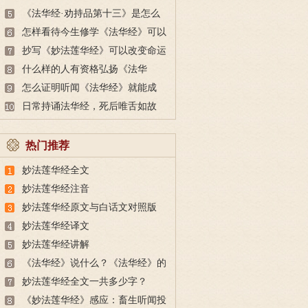
思？
《法华经·劝持品第十三》是怎么
来的？
怎样看待今生修学《法华经》可以
成佛的说法？
抄写《妙法莲华经》可以改变命运
吗？
什么样的人有资格弘扬《法华
经》？
怎么证明听闻《法华经》就能成
佛？
日常持诵法华经，死后唯舌如故
热门推荐
妙法莲华经全文
妙法莲华经注音
妙法莲华经原文与白话文对照版
妙法莲华经译文
妙法莲华经讲解
《法华经》说什么？《法华经》的
内容讲的是什么？
妙法莲华经全文一共多少字？
《妙法莲华经》感应：畜生听闻投