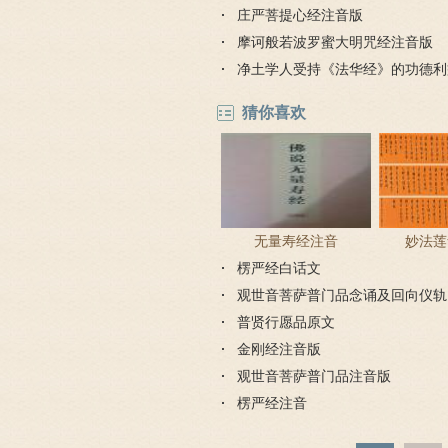
庄严菩提心经注音版
摩诃般若波罗蜜大明咒经注音版
净土学人受持《法华经》的功德利
猜你喜欢
无量寿经注音
妙法莲
楞严经白话文
观世音菩萨普门品念诵及回向仪轨
普贤行愿品原文
金刚经注音版
观世音菩萨普门品注音版
楞严经注音