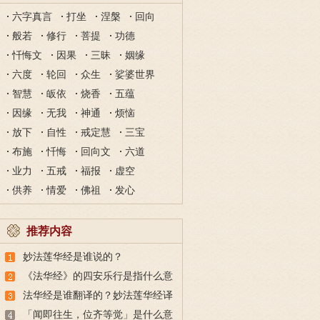
六字真言
打坐
涅槃
回向
般若
修行
菩提
功德
忏悔文
因果
三昧
姻缘
六度
轮回
众生
娑婆世界
智慧
皈依
烧香
五蕴
因缘
无我
神通
烦恼
放下
自性
戒定慧
三宝
布施
忏悔
回向文
六道
业力
五戒
福报
虚空
供养
情爱
佛祖
发心
推荐内容
妙法莲华经是谁说的？
《法华经》的四安乐行是指什么意
思？
法华经是谁翻译的？妙法莲华经译
者鸠摩罗什介绍
「闻即往生，位齐等觉」是什么意