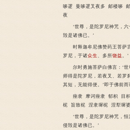
哆逻 曼哆逻叉夜多 邮楼哆 
夜
‘世尊，是陀罗尼神咒，六十
毁是诸佛已。’
时释迦牟尼佛赞药王菩萨言：
罗尼，于诸
众生
、多所
饶益
。’
尔时勇施菩萨白佛言：‘世尊
师得是陀罗尼，若夜叉、若罗
其短，无能得便。’即于佛前而
痤隶 摩诃痤隶 郁枳 目枳 
柅 旨致柅 涅隶墀柅 涅犁墀
‘世尊，是陀罗尼神咒，恒
侵毁是诸佛已。’