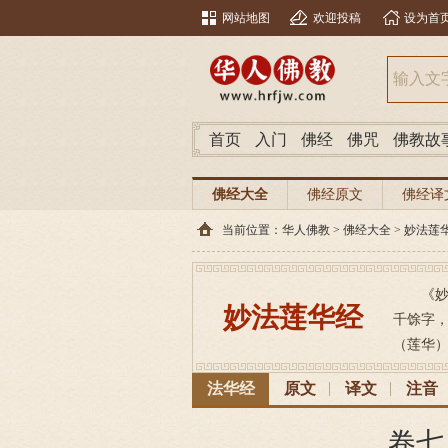
网站地图
欢迎投稿
设为首
首页
入门
佛经
佛咒
佛教故
佛经大全
佛经原文
佛经译
当前位置：
华人佛教
>
佛经大全
>
妙法莲
《妙
妙法莲华经
千馀字，
（莲华）为
法华经
原文
译文
注音
卷七