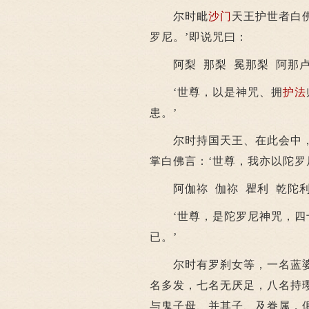
尔时毗
沙门
天王护世者白
罗尼。’即说咒曰：
阿梨 那梨 冕那梨 阿那卢
‘世尊，以是神咒、拥
护法
患。’
尔时持国天王、在此会中，
掌白佛言：‘世尊，我亦以陀罗
阿伽祢 伽祢 瞿利 乾陀利 
‘世尊，是陀罗尼神咒，四十
已。’
尔时有罗刹女等，一名蓝婆
名多发，七名无厌足，八名持
与鬼子母、并其子、及眷属，