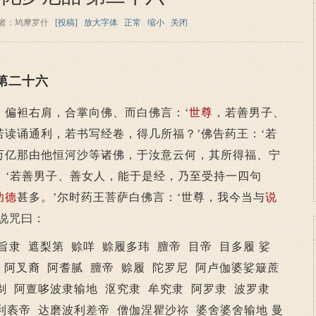
者：鸠摩罗什
[投稿]
放大字体
正常
缩小
关闭
第二十六
偏袒右肩，合掌向佛、而白佛言：‘
世尊
，若善男子、
若读诵通利，若书写经卷，得几所福？’佛告药王：‘若
万亿那由他恒河沙等诸佛，于汝意云何，其所得福、宁
言：‘若善男子、善女人，能于是经，乃至受持一四句
功德
甚多。’尔时药王菩萨白佛言：‘世尊，我今当与
说
说咒曰：
隶 遮梨第 赊咩 赊履多玮 膻帝 目帝 目多履 娑
 阿叉裔 阿耆腻 膻帝 赊履 陀罗尼 阿卢伽婆娑簸蔗
剃 阿亶哆波隶输地 沤究隶 牟究隶 阿罗隶 波罗隶
利袠帝 达磨波利差帝 僧伽涅瞿沙祢 婆舍婆舍输地 曼