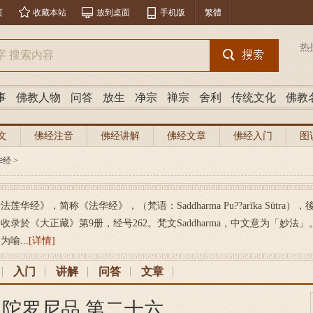
页
收藏本站
放到桌面
手机版
繁體
热
事
佛教人物
问答
放生
净宗
禅宗
舍利
传统文化
佛教
文
佛经注音
佛经讲解
佛经文章
佛经入门
图
华经
>
法莲华经》，简称《法华经》，（梵语：Saddharma Pu??arīka Sūt
收录於《大正藏》第9册，经号262。梵文Saddharma，中文意为「妙法」。P
喻...
[详情]
入门
讲解
问答
文章
 陀罗尼品 第二十六