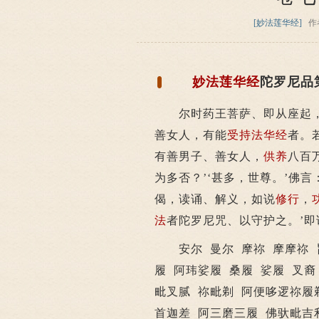
[妙法莲华经]
作
妙法莲华经
陀罗尼品
尔时药王菩萨、即从座起，
善女人，有能
受持
法华经
者。
有善男子、善女人，
供养
八百
为多否？’‘甚多，世尊。’佛
偈，读诵、解义，如说
修行
，
法
者陀罗尼咒、以守护之。’即
安尔 曼尔 摩祢 摩摩祢 旨
履 阿玮娑履 桑履 娑履 叉裔
毗叉腻 祢毗剃 阿便哆逻祢履
首迦差 阿三磨三履 佛驮毗吉