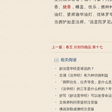
香、
烧香
，幡盖、伎乐，燃种
油灯、婆师迦华油灯、优钵罗
当拥护如是法师。’说是陀罗
上一篇：
卷五 分别功德品 第十七
相关阅读
妙法莲华经是谁说的？
念诵《法华经》有六种功德利益
「闻即往生，位齐等觉」是什么意
《法华经》的三车是什么样的？羊
车
抄写《妙法莲华经》可以改变命运
文殊师利问菩提经注音版
佛说弥勒成佛经注音版