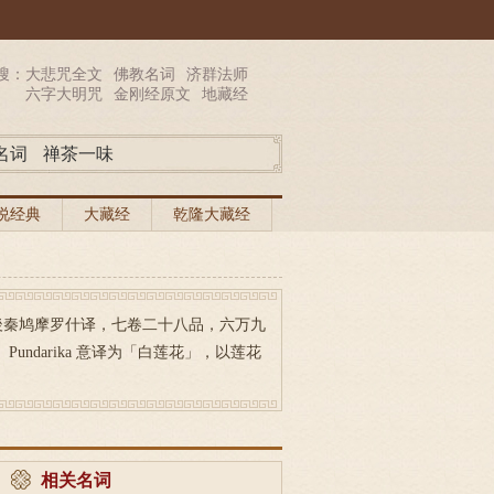
搜：
大悲咒全文
佛教名词
济群法师
六字大明咒
金刚经原文
地藏经
名词
禅茶一味
说经典
大藏经
乾隆大藏经
ra），後秦鸠摩罗什译，七卷二十八品，六万九
undarika 意译为「白莲花」，以莲花
相关名词