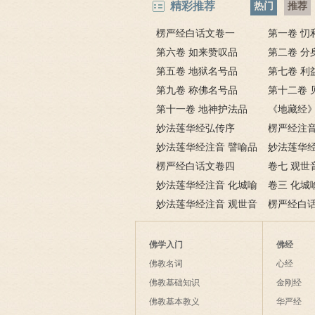
精彩推荐
热门
推荐
楞严经白话文卷一
第一卷 忉
第六卷 如来赞叹品
第二卷 分
第五卷 地狱名号品
第七卷 利
第九卷 称佛名号品
第十二卷 
第十一卷 地神护法品
《地藏经
妙法莲华经弘传序
楞严经注音
妙法莲华经注音 譬喻品
妙法莲华经
第三
楞严经白话文卷四
第二
卷七 观世
妙法莲华经注音 化城喻
第二十五
卷三 化城
品第七
妙法莲华经注音 观世音
楞严经白
菩萨普门品第二十五
佛学入门
佛经
佛教名词
心经
佛教基础知识
金刚经
佛教基本教义
华严经