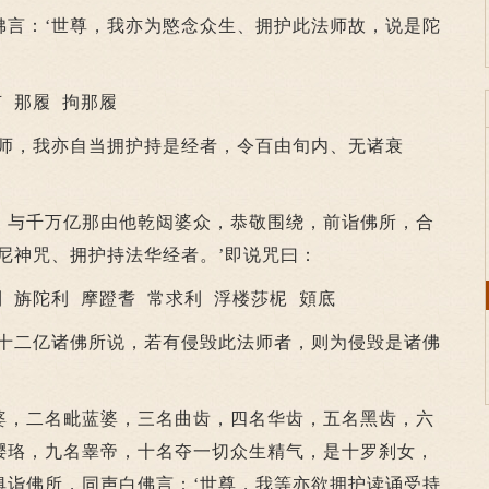
佛言：‘世尊，我亦为愍念众生、拥护此法师故，说是陀
 那履 拘那履
师，我亦自当拥护持是经者，令百由旬内、无诸衰
与千万亿那由他乾闼婆众，恭敬围绕，前诣佛所，合
尼神咒、拥护持法华经者。’即说咒曰：
旃陀利 摩蹬耆 常求利 浮楼莎柅 頞底
二亿诸佛所说，若有侵毁此法师者，则为侵毁是诸佛
，二名毗蓝婆，三名曲齿，四名华齿，五名黑齿，六
璎珞，九名睾帝，十名夺一切众生精气，是十罗刹女，
俱诣佛所，同声白佛言：‘世尊，我等亦欲拥护读诵受持