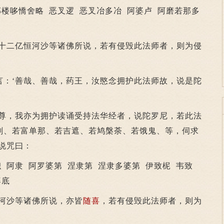
邮楼哆憍舍略 恶叉逻 恶叉冶多冶 阿婆卢 阿磨若那多
二亿恒河沙等诸佛所说，若有侵毁此法师者，则为侵
‘善哉、善哉，药王，汝愍念拥护此法师故，说是陀
，我亦为拥护读诵受持法华经者，说陀罗尼，若此法
刹、若富单那、若吉遮、若鸠槃荼、若饿鬼、等，伺求
说咒曰：
阿隶 阿罗婆第 涅隶第 涅隶多婆第 伊致柅 韦致
婆底
河沙等诸佛所说，亦皆
随喜
，若有侵毁此法师者，则为