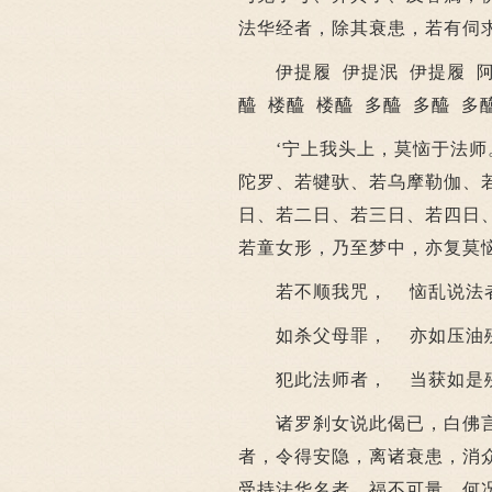
法华经者，除其衰患，若有伺
伊提履 伊提泯 伊提履 阿提
醯 楼醯 楼醯 多醯 多醯 多
‘宁上我头上，莫恼于法师。
陀罗、若犍驮、若乌摩勒伽、
日、若二日、若三日、若四日
若童女形，乃至梦中，亦复莫
若不顺我咒， 恼乱说法者
如杀父母罪， 亦如压油殃
犯此法师者， 当获如是
诸罗刹女说此偈已，白佛言：
者，令得安隐，离诸衰患，消众
受持法华名者，福不可量，何