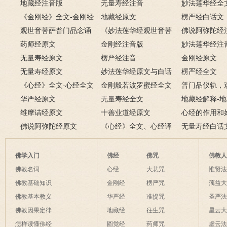
地藏经注音版
无量寿经注音
妙法莲华经全
《金刚经》全文-金刚经
地藏经原文
楞严经白话文
原文、译文及释意
观世音菩萨普门品念诵
《妙法莲华经观世音菩
佛说阿弥陀经
及回向仪轨
药师经原文
萨普门品》全文
金刚经注音版
妙法莲华经注
无量寿经原文
楞严经注音
金刚经原文
无量寿经原文
妙法莲华经原文与白话
楞严经全文
《心经》全文-心经全文
文对照版
金刚般若波罗蜜经全文
普门品仪轨，
注音及译文
华严经原文
无量寿经全文
萨普门品完整
地藏经解释-
维摩诘经原文
十善业道经原文
白话解释
心经的作用和
佛说阿弥陀经原文
《心经》全文、心经译
经有什么作用
无量寿经白话
文解释
佛学入门
佛经
佛咒
佛教
佛教名词
心经
大悲咒
惟贤
佛教基础知识
金刚经
楞严咒
蕅益
佛教基本教义
华严经
准提咒
圣严
佛教因果定律
地藏经
往生咒
星云
怎样读懂佛经
圆觉经
药师咒
虚云