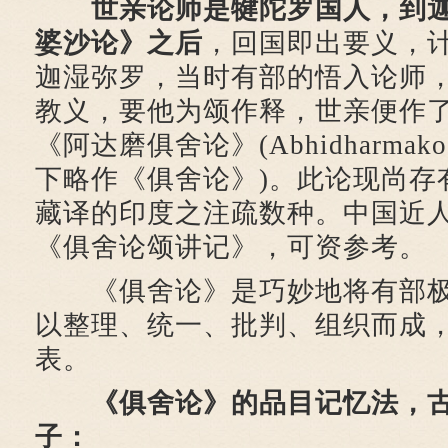
世亲论师是犍陀罗国人，到
婆沙论》之后
，回国即出要义，
迦湿弥罗，当时有部的悟入论师
教义，要他为颂作释，世亲便作
《阿达磨俱舍论》(Abhidharmako′s
下略作《俱舍论》)。此论现尚存
藏译的印度之注疏数种。中国近
《俱舍论颂讲记》，可资参考。
《俱舍论》是巧妙地将有部极
以整理、统一、批判、组织而成
表。
《俱舍论》的品目记忆法，
子：