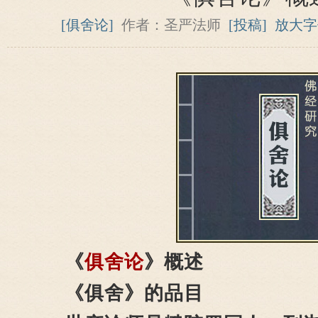
[俱舍论]
作者：圣严法师
[投稿]
放大字
《
俱舍论
》概述
《俱舍》的品目