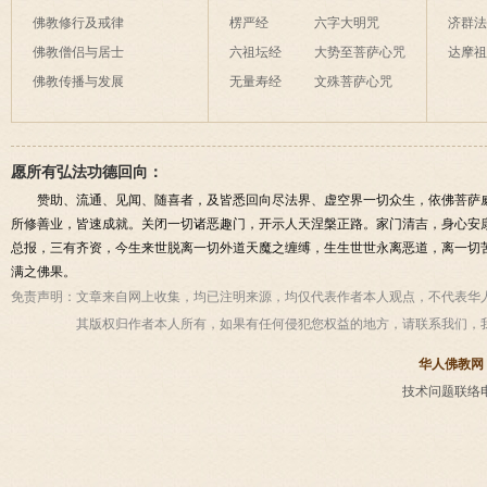
佛教修行及戒律
楞严经
六字大明咒
济群
佛教僧侣与居士
六祖坛经
大势至菩萨心咒
达摩
佛教传播与发展
无量寿经
文殊菩萨心咒
愿所有弘法功德回向：
赞助、流通、见闻、随喜者，及皆悉回向尽法界、虚空界一切众生，依佛菩萨
所修善业，皆速成就。关闭一切诸恶趣门，开示人天涅槃正路。家门清吉，身心安
总报，三有齐资，今生来世脱离一切外道天魔之缠缚，生生世世永离恶道，离一切
满之佛果。
免责声明：
文章来自网上收集，均已注明来源，均仅代表作者本人观点，不代表华
其版权归作者本人所有，如果有任何侵犯您权益的地方，请联系我们，
华人佛教网
技术问题联络