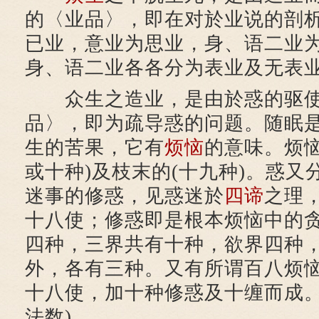
的〈业品〉，即在对於业说的剖
已业，意业为思业，身、语二业
身、语二业各各分为表业及无表
众生之造业，是由於惑的驱使
品〉，即为疏导惑的问题。随眠
生的苦果，它有
烦恼
的意味。烦恼
或十种)及枝末的(十九种)。惑又
迷事的修惑，见惑迷於
四谛
之理
十八使；修惑即是根本烦恼中的
四种，三界共有十种，欲界四种
外，各有三种。又有所谓百八烦
十八使，加十种修惑及十缠而成。
法数)