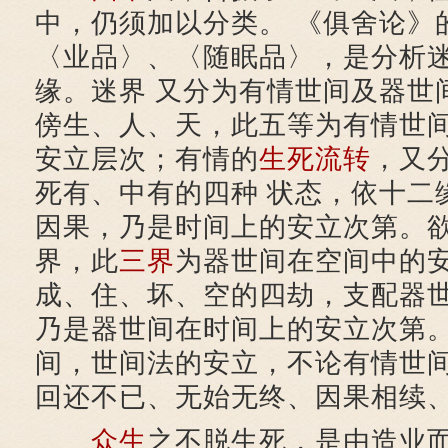
中，仍须加以分类。 《俱舍论》
〈业品〉、〈随眠品〉，是分析
缘。迷界 又分为有情世间及器世
傍生、人、天，此五等为有情世间
安立层次；有情的
生死
流转
，又
死有、中有的四种 状态，依十二
因果，乃是时间上的安立次第。
界，此
三界
为器世间在空间中的
成、住、坏、空的四劫，支配器
乃是器世间在时间上的安立次第
间，世间法的安立，不论有情世
回还不已、无始无终、因果相续
众生
之不脱生死，是由造业