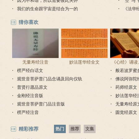
心
因为不和谐，所以需要彼此关怀
“空”与
我们的生命跟宇宙是结合为一的
《法华
猜你喜欢
无量寿经注音
妙法莲华经全文
《心经》诵读
楞严经白话文
般若波罗蜜
步骤
观世音菩萨普门品念诵及回向仪轨
佛说阿弥陀
普贤行愿品原文
药师经原文
金刚经注音版
妙法莲华经
观世音菩萨普门品注音版
无量寿经原
楞严经注音
圆觉经原文
精彩推荐
热门
推荐
文集