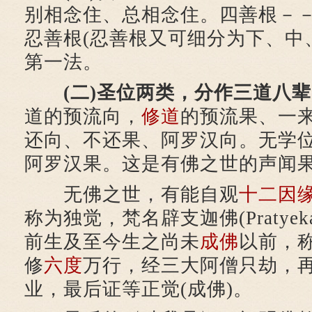
别相念住、总相念住。四善根－
忍善根(忍善根又可细分为下、中
第一法。
(二)圣位两类，分作三道八
道的预流向，
修道
的预流果、一
还向、不还果、阿罗汉向。无学
阿罗汉果。这是有佛之世的声闻
无佛之世，有能自观
十二因
称为独觉，梵名辟支迦佛(Pratyeka
前生及至今生之尚未
成佛
以前，
修
六度
万行，经三大阿僧只劫，
业，最后证等正觉(成佛)。