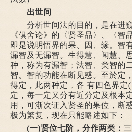
出世间
分析世间法的目的，是在进窥
《俱舍论》的〈贤圣品〉、〈智
即是说明悟界的果、因、缘。智
漏智及无漏智。生得慧、闻慧、
种，称为有漏智；法智、类智的
智。智的功能在断见惑。至於定
得定，此两种定，各 有四色界定(
定，每一定又分有近分定及根本
用，可渐次证入贤圣的果位，断
极为繁复，现在只能略述如下：
(一)贤位七阶，分作两类：
三