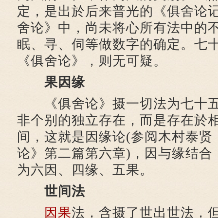
定，是出於后来普光的《俱舍论
舍论》中，尚未将心所有法中的
眠、寻、伺等做数字的确定。七
《俱舍论》，则无可疑。
果因缘
《俱舍论》摄一切法为七十五
非个别的独立存在，而是存在於
间，这就是因缘论(参阅木村泰贤
论》第二篇第六章)，因与缘结合
为六因、四缘、五果。
世间法
因果
法，含摄了世出世法，