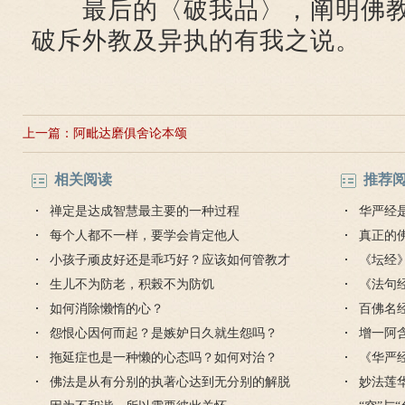
最后的〈破我品〉，阐明佛
破斥外教及异执的有我之说。
上一篇：
阿毗达磨俱舍论本颂
相关阅读
推荐
禅定是达成智慧最主要的一种过程
华严经
每个人都不一样，要学会肯定他人
真正的
小孩子顽皮好还是乖巧好？应该如何管教才
毒是魔
《坛经
对？
生儿不为防老，积榖不为防饥
思
《法句
如何消除懒惰的心？
的讲解
百佛名
怨恨心因何而起？是嫉妒日久就生怨吗？
增一阿
拖延症也是一种懒的心态吗？如何对治？
《华严
佛法是从有分别的执著心达到无分别的解脱
么意思
妙法莲