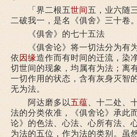
「界二根五
世间
五，业六随
二破我一，是名《俱舍》三十卷
《俱舍》的七十五法
《俱舍论》将一切法分为有为
依
因缘
造作而有时间的迁流，染
切世间的现象，均属有为法；离
一切作用的状态，含有灰身灭智
无为法。
阿达磨多以
五蕴
、十二处、
法的分类依准，《俱舍论》承此
论》的色法、心法、心所有法、
为法的五位，作为法的类别。虽