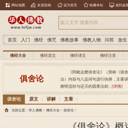
网站地图
欢迎投稿
设为首页
收藏本站
放到桌
首页
入门
佛经
佛咒
佛教故事
佛教人物
问答
放生
佛经大全
佛经原文
佛经译文
佛经注音
《阿毗达磨俱舍论》（简称《俱
俱舍论
法）内容与八品词句进行抉择，主要
阐明流转与还灭的因果法则...
[详情]
俱舍论
原文
讲解
文章
当前位置：
华人佛教
>
佛经大全
>
俱舍论
>
《俱舍论》概