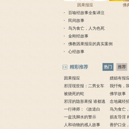
因果报应
佛
百喻经故事全集译注
民间故事
鸟为食亡，人为色死
金刚经故事
佛教因果报应的真实案例
心经故事
精彩推荐
热门
推荐
因果报应
嫖娼有报
邪淫现世报：二男女车
嫖娼报应
我忏悔，
上纵欲酿车祸被烧死
被烧死的蛇
－淫人妻者
佛学故事
邪淫的隐形果报 谁都逃
念地藏经
不掉
一行禅师：《故道白
地藏经的请
鸟为食亡
云》
一盆洗脚水的警示
损友导淫 
人和动物的感人故事
善护口业