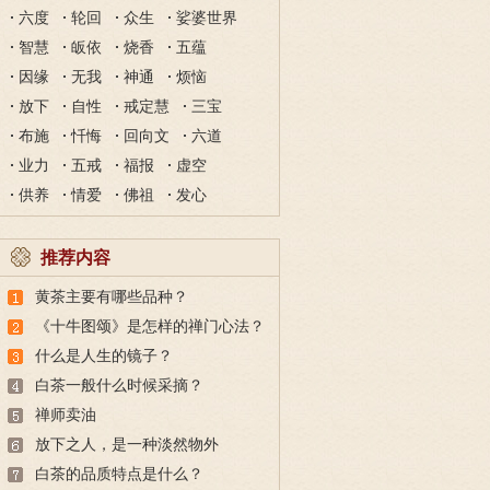
六度
轮回
众生
娑婆世界
智慧
皈依
烧香
五蕴
因缘
无我
神通
烦恼
放下
自性
戒定慧
三宝
布施
忏悔
回向文
六道
业力
五戒
福报
虚空
供养
情爱
佛祖
发心
推荐内容
黄茶主要有哪些品种？
《十牛图颂》是怎样的禅门心法？
什么是人生的镜子？
白茶一般什么时候采摘？
禅师卖油
放下之人，是一种淡然物外
白茶的品质特点是什么？