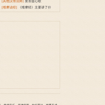
性
[其他汉传法师]
发菩提心歌
[维摩诘经]
《维摩经》主要讲了什
么？维摩诘经的介绍
事
物
味