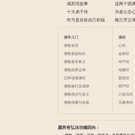
戒邪淫故事
这两个因
十大弟子传
了解什么是
为老公念
吃亏是在给自己积福
的加持为其
梅兰芳父亲
获善报
佛学入门
佛经
佛教名词
心经
佛教基础知识
金刚经
佛教基本教义
华严经
佛教因果定律
地藏经
怎样读懂佛经
圆觉经
佛教修行及戒律
楞严经
佛教僧侣与居士
六祖坛经
佛教传播与发展
无量寿经
愿所有弘法功德回向：