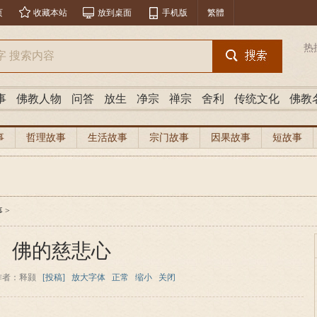
页
收藏本站
放到桌面
手机版
繁體
热
事
佛教人物
问答
放生
净宗
禅宗
舍利
传统文化
佛教
事
哲理故事
生活故事
宗门故事
因果故事
短故事
事
>
佛的慈悲心
作者：释颢
[投稿]
放大字体
正常
缩小
关闭