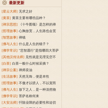
最新更新
[星云大师]
无求之好
[黄茶]
黄茶主要有哪些品种？
[禅宗思想]
《十牛图颂》是怎样的禅
门心法？
[哲理故事]
心胸放宽，人生路也会宽
[智慧故事]
禅镜
[佛与人生]
什么是人生的镜子？
[佛学常识]
“悲智愿行”是指哪四大菩萨
[其他汉传法师]
见性就是见理见空不
着相，做到无私无我无求不执着
[白茶]
白茶一般什么时候采摘？
[禅宗公案]
禅师卖油
[生活故事]
天然无饰，便是本性
[哲理故事]
不傲才以骄人，不以宠而
作威
[佛与人生]
放下之人，是一种淡然物
外
[佛学常识]
菩萨名称何来
[大安法师]
忏除业障的必要性和迫切