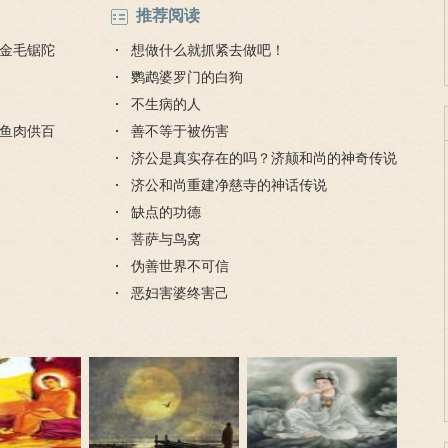
推荐阅读
金毛锯陀
想做什么就抓紧去做吧！
鹦鹉婆罗门的白狗
不生病的人
鱼肉供百
善不等于被伤害
济公是真实存在的吗？济颠和尚的神奇传说
济公和尚重建净慈寺的神话传说
缺点的功德
菩萨与鸟窝
伪善世界不可信
恶妇害婆终害己