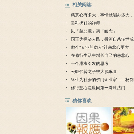
相关阅读
慈悲心有多大，事情就能办多大，
的故事
丢鞋扔鞋的禅师
以「慈悲观」离「瞋念」
国王为拯济人民，投河自杀转世成
姓充饥
做个“专业的病人”让慈悲心更大
在修行生活中增长自己的慈悲心
一个甜椒引发的思考
云驰代替龙子被大鹏啄食
终生为社会的佛门企业家——杨钊
修行慈心是世间第一殊胜法门
猜你喜欢