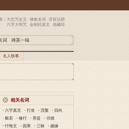
搜：
大悲咒全文
佛教名词
济群法师
六字大明咒
金刚经原文
地藏经
名词
禅茶一味
名人轶事
相关名词
六字真言
打坐
涅槃
回向
般若
修行
菩提
功德
忏悔文
因果
三昧
姻缘