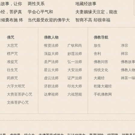
果故事，让你
两性关系
地藏经故事
业障
心经，菩萨真
学会心平气和
夫妻姻缘天注定，能改
开智慧了
倾囊布施 终
当代最受欢迎的佛学大
变吗？
智商不高 却很幸福
师及其代表作
佛咒
佛教人物
佛教导航
大悲咒
惟贤法师
广钦和尚
放生
净宗
楞严咒
蕅益大师
妙莲法师
舍利
禅宗
准提咒
圣严法师
弘一法师
佛教问答
佛教故
往生咒
星云大师
大安法师
传统文化
佛教人
药师咒
虚云法师
证严法师
大藏经
禅茶一
六字大明咒
济群法师
印光大师
乾隆大藏经
大势至菩萨心咒
达摩祖师
六祖慧能
手机佛教网
文殊菩萨心咒