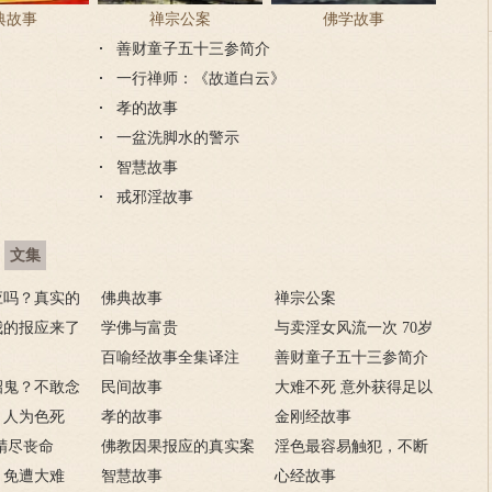
典故事
禅宗公案
佛学故事
善财童子五十三参简介
一行禅师：《故道白云》
孝的故事
一盆洗脚水的警示
智慧故事
戒邪淫故事
文集
应吗？真实的
佛典故事
禅宗公案
我的报应来了
学佛与富贵
与卖淫女风流一次 70岁
，妻淫人
百喻经故事全集译注
花心老汉染恶疾
善财童子五十三参简介
招鬼？不敢念
民间故事
大难不死 意外获得足以
进来
，人为色死
孝的故事
致富的特异功能
金刚经故事
精尽丧命
佛教因果报应的真实案
淫色最容易触犯，不断
，免遭大难
例
智慧故事
淫欲心难清静
心经故事