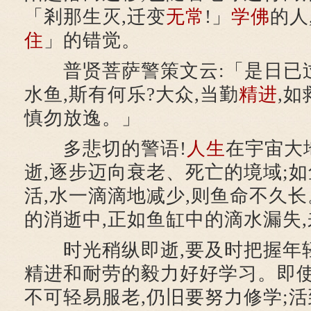
「剎那生灭,迁变
无常
!」
学佛
的人
住
」的错觉。
普贤菩萨警策文云:「是日已过
水鱼,斯有何乐?大众,当勤
精进
,如
慎勿放逸。」
多悲切的警语!
人生
在宇宙大
逝,逐步迈向衰老、死亡的境域;如
活,水一滴滴地减少,则鱼命不久
的消逝中,正如鱼缸中的滴水漏失
时光稍纵即逝,要及时把握年轻
精进和耐劳的毅力好好学习。即使
不可轻易服老,仍旧要努力修学;