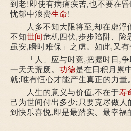
到老!即使有病痛疾苦,也不要在昏
忧郁中浪费
生命
!
人多不知大限将至,却在虚浮假
不知
世间
危机四伏,步步陷阱、险
虽安,瞬时难保」之虑。如此,又有
「人」应与时竞,把握时日,争
一天天荒废。
功德
是在日积月累
就;唯有恒心才能产生真正的力量
人生的意义与价值,不在于
寿
己为世间付出多少;只要克尽做人
到快乐喜悦,即是最踏实、最幸福