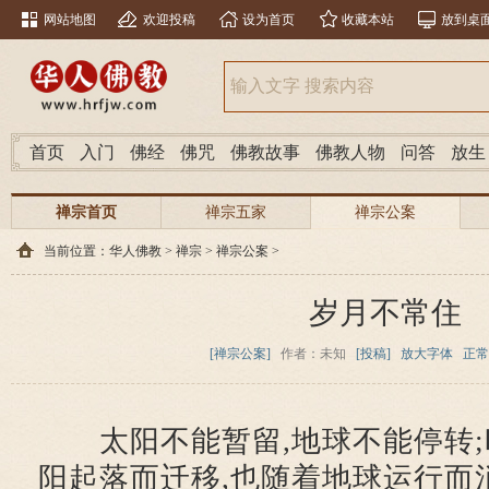
网站地图
欢迎投稿
设为首页
收藏本站
放到桌
首页
入门
佛经
佛咒
佛教故事
佛教人物
问答
放生
禅宗首页
禅宗五家
禅宗公案
当前位置：
华人佛教
>
禅宗
>
禅宗公案
>
岁月不常住
[禅宗公案]
作者：未知
[投稿]
放大字体
正常
太阳不能暂留,地球不能停转;
阳起落而迁移,也随着地球运行而