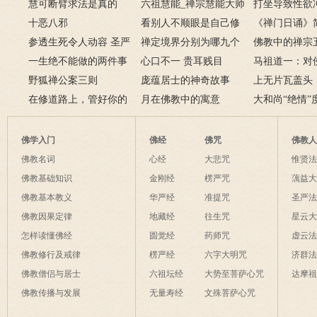
慧可断臂求法是真的
六祖慧能_禅宗慧能大师
打坐导致性欲
吗？二祖断臂求法的故
十恶八邪
的一生
看别人不顺眼是自己修
么办
《禅门日诵》
事
参透生死令人动容 圣严
养不够
禅定境界分别为哪九个
佛教中的禅宗
法师圆寂前曾拒绝换
一生绝不能做的两件事
层次呢？
心口不一 贵耳贱目
谁？禅宗五祖
马祖道一：对
肾
野狐禅公案三则
庞蕴居士的神奇故事
绍
也是菩萨境界
上无片瓦盖头
在修道路上，管好你的
月在佛教中的寓意
土立足
大和尚“绝情”
这些动物和这条虫子
佛学入门
佛经
佛咒
佛教
佛教名词
心经
大悲咒
惟贤
佛教基础知识
金刚经
楞严咒
蕅益
佛教基本教义
华严经
准提咒
圣严
佛教因果定律
地藏经
往生咒
星云
怎样读懂佛经
圆觉经
药师咒
虚云
佛教修行及戒律
楞严经
六字大明咒
济群
佛教僧侣与居士
六祖坛经
大势至菩萨心咒
达摩
佛教传播与发展
无量寿经
文殊菩萨心咒