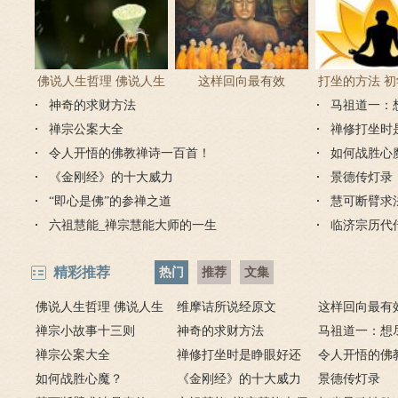
佛说人生哲理 佛说人生
这样回向最有效
打坐的方法 
神奇的求财方法
感悟的句子
马祖道一：
正确方
禅宗公案大全
禅修打坐时
令人开悟的佛教禅诗一百首！
如何战胜心
《金刚经》的十大威力
景德传灯录
“即心是佛”的参禅之道
慧可断臂求
六祖慧能_禅宗慧能大师的一生
临济宗历代
精彩推荐
热门
推荐
文集
佛说人生哲理 佛说人生
维摩诘所说经原文
这样回向最有
感悟的句子
禅宗小故事十三则
神奇的求财方法
马祖道一：想
禅宗公案大全
禅修打坐时是睁眼好还
弟子开悟
令人开悟的佛
如何战胜心魔？
是闭眼好？
《金刚经》的十大威力
百首！
景德传灯录