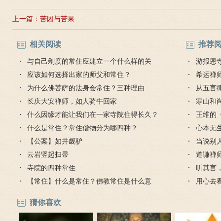
上一篇：
苦因与苦果
相关阅读
推荐
与自己剃度的常住应建立一个什么样的关
游报恩
系？
应该如何选择出家的师父和常住？
禅味
希运禅
为什么佛菩萨的法身会常住？三种理由
从五言
长庆大安禅师，如人骑牛回家
挂，逍
寒山和
什么因缘才能让我们在一家寺院住得长久？
么？
王维的
什么是常住？常住僧物分为哪四种？
心本无
【公案】如井觑驴
当说别
云岩竖起扫帚
道谦禅
寺院的四种常住
听其言
【常住】什么是常住？佛教常住是什么意
用心去
思？
猜你喜欢