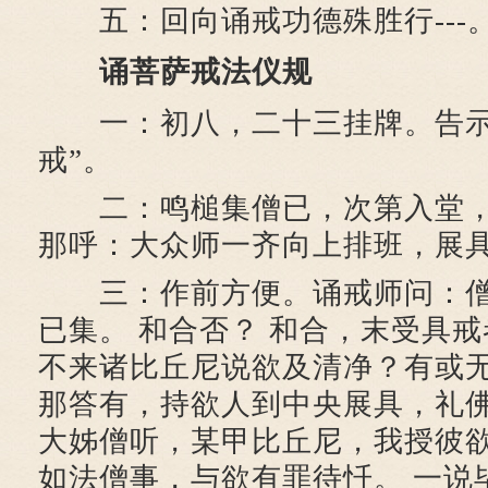
五：回向诵戒功德殊胜行---
诵菩萨戒法仪规
一：初八，二十三挂牌。告示
戒”。
二：鸣槌集僧已，次第入堂，
那呼：大众师一齐向上排班，展
三：作前方便。诵戒师问：僧
已集。 和合否？ 和合，末受具戒
不来诸比丘尼说欲及清净？有或无
那答有，持欲人到中央展具，礼
大姊僧听，某甲比丘尼，我授彼
如法僧事，与欲有罪待忏。 一说