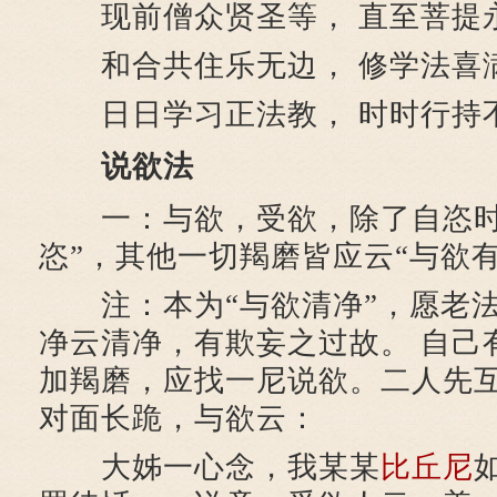
现前僧众贤圣等， 直至菩提
和合共住乐无边， 修学法喜
日日学习正法教， 时时行持
说欲法
一：与欲，受欲，除了自恣时
恣”，其他一切羯磨皆应云“与欲
注：本为“与欲清净”，愿老法
净云清净，有欺妄之过故。 自己
加羯磨，应找一尼说欲。二人先
对面长跪，与欲云：
大姊一心念，我某某
比丘尼