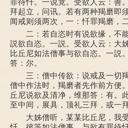
罪待忏。一说竟。受欲人云：善
拜起立，问讯。若有两种羯磨即
闻戒则须两次，一：忏罪羯磨，
二：若自恣时有说欲缘，不能
説欲自恣。一説。受欲人云：大
比丘尼如法僧事与欲自恣。一説
答：尔。
三：僧中传欲：说戒及一切羯
僧中作法时，羯磨者先作前方便
丘尼说欲及清净，维那答：有。
至中间，展具，顶礼三拜，或一
大姊僧听，某某比丘尼，我受
忏，彼等如法僧事，与欲有罪待