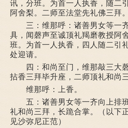
讯，分班。为首一人执香，随二
阿舍梨。二师至法堂先礼佛三拜
三：维那呼：诸善男女等一齐
具，闻磬声至诚顶礼羯磨教授阿舍
班。为首一人执香，四人随二引
处迎请。
四：和尚至门，维那敲三大磬
拈香三拜毕升座，二师顶礼和尚
维那呼：上香。
五：诸善男女等一齐向上排班
礼和尚三拜，长跪合掌。（以下
见沙弥尼正范）