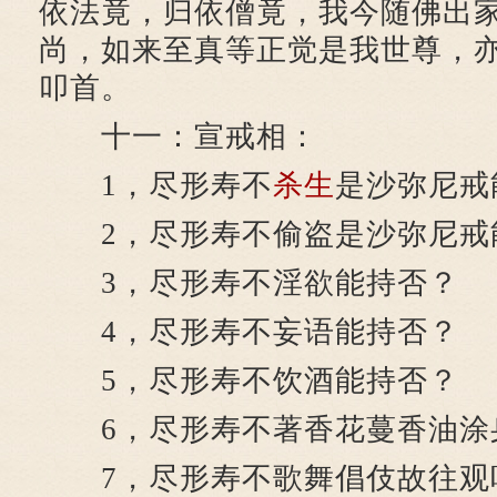
依法竟，归依僧竟，我今随佛出
尚，如来至真等正觉是我世尊，
叩首。
十一：宣戒相：
1，尽形寿不
杀生
是沙弥尼戒
2，尽形寿不偷盗是沙弥尼戒
3，尽形寿不淫欲能持否？
4，尽形寿不妄语能持否？
5，尽形寿不饮酒能持否？
6，尽形寿不著香花蔓香油涂
7，尽形寿不歌舞倡伎故往观