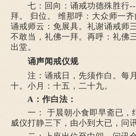
七：回向：诵戒功德殊胜行---
拜。 归位。 维那呼：大众师一
诵戒师云：免展具。礼谢诵戒师
不敢当，礼佛一拜。再呼：礼佛
出堂。
诵声闻戒仪规
注：诵戒日，先须作白。每月
十。小月：十五，二十九。
A：作白法：
一： 于晨朝小食即早斋已，
威仪打静三下，由小到大已，问