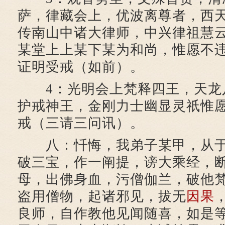
萨，律藏会上，优波离尊者，西
传南山中诸大律师，中兴律祖慧
某堂上上某下某为和尚，惟愿不
证明受戒（如前）。
4：光明会上梵释四王，天龙
护戒神王，金刚力士幽显灵祇惟愿
戒（三请三问讯）。
八：忏悔，我弟子某甲，从于
破三宝，作一阐提，谤大乘经，断
母，出佛身血，污僧伽兰，破他
盗用僧物，起诸邪见，拔无
因果
良师，自作教他见闻随喜，如是