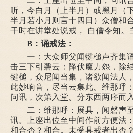
二：上座出位至中间，问讯合
听，今白月（上半月）或黑月（下
半月若小月则言十四日）众僧和合
干时在讲堂处说戒， 白僧令知。
B：诵戒法：
一：大众师父闻犍槌声齐集诵
击三下引磬云：降伏魔力怨，除
犍槌，众尼闻当集，诸欲闻法人
此妙响音，尽当云集此。维那呼
问讯，次第入堂。分东西两序而
二：维那呼：展具，闻磬声至
讯。上座出位至中间作前方便法
和合否？和合。未受具戒者出否