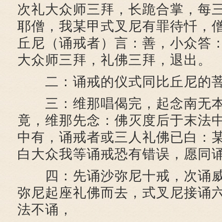
次礼大众师三拜，长跪合掌，每
耶僧，我某甲式叉尼有罪待忏，
丘尼（诵戒者）言：善，小众答
大众师三拜，礼佛三拜，退出。
二：诵戒的仪式同比丘尼的菩
三：维那唱偈完，起念南无本师
竟，维那先念：佛灭度后于末法中应
中有，诵戒者或三人礼佛已白：
白大众我等诵戒恐有错误，愿同
四：先诵沙弥尼十戒，次诵威
弥尼起座礼佛而去，式叉尼接诵
法不诵，