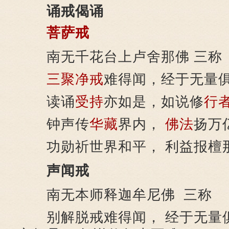
诵戒偈诵
菩萨戒
南无千花台上卢舍那佛 三称
三聚净戒
难得闻，经于无量
读诵
受持
亦如是，如说修
行
钟声传
华藏
界内，
佛法
扬万
功勋祈世界和平， 利益报檀
声闻戒
南无本师释迦牟尼佛 三称
别解脱戒难得闻， 经于无量俱