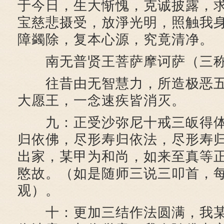
于今日，生大惭愧，克诚披露，
宝慈悲摄受，放淨光明，照触我
障蠲除，复本心源，究竟清净。
南无普贤王菩萨摩诃萨（三
往昔由无智慧力，所造极恶五
大愿王，一念速疾皆消灭。
九：正受沙弥尼十戒三皈得体
归依佛，尽形寿归依法，尽形寿
出家，某甲为和尚，如来至真等
愍故。（如是随师三说三叩首，
观）。
十：更加三结作法圆满，我某