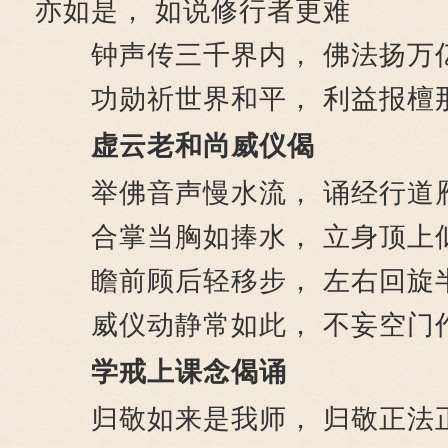
亦如是， 如说修行者更难
钟声传三千界内， 佛法扬万
功勋祈世界和平， 利益报檀
虚云老和尚威仪偈
举佛音声慢水流， 诵经行道
合掌当胸如捧水， 立身顶上
瞻前顾后轻移步， 左右回旋
威仪动静常如此， 不妄空门
学戒上课念偈诵
归敬如来是我师， 归敬正法