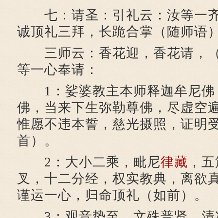
七：请圣：引礼云：汝等一齐
诚顶礼三拜，长跪合掌（随师语
三师云：香花迎，香花请，（
等一心奉请：
1：娑婆教主本师释迦牟尼佛
佛，当来下生弥勒尊佛，尽虚空
惟愿不违本誓，慈光摄照，证明
首）。
2：大小二乘，毗尼
律藏
，五
叉，十二分经，权实教典，离欲
谨运一心，归命顶礼（如前）。
3：观音势至，文殊普贤，清