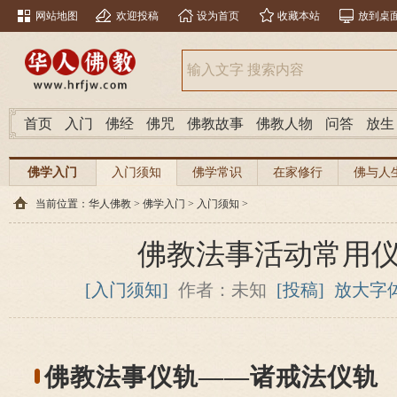
网站地图
欢迎投稿
设为首页
收藏本站
放到桌
首页
入门
佛经
佛咒
佛教故事
佛教人物
问答
放生
佛学入门
入门须知
佛学常识
在家修行
佛与人
当前位置：
华人佛教
>
佛学入门
>
入门须知
>
佛教法事活动常用
[入门须知]
作者：未知
[投稿]
放大字
佛教法事仪轨——诸戒法仪轨