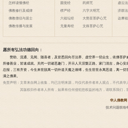
怎样读懂佛经
圆觉经
药师咒
虚云
佛教修行及戒律
楞严经
六字大明咒
济群
佛教僧侣与居士
六祖坛经
大势至菩萨心咒
达摩
佛教传播与发展
无量寿经
文殊菩萨心咒
愿所有弘法功德回向：
赞助、流通、见闻、随喜者，及皆悉回向尽法界、虚空界一切众生，依佛菩萨
所修善业，皆速成就。关闭一切诸恶趣门，开示人天涅槃正路。家门清吉，身心安
总报，三有齐资，今生来世脱离一切外道天魔之缠缚，生生世世永离恶道，离一切
满之佛果。
免责声明：
文章来自网上收集，均已注明来源，均仅代表作者本人观点，不代表华
其版权归作者本人所有，如果有任何侵犯您权益的地方，请联系我们，
华人佛教网
技术问题联络