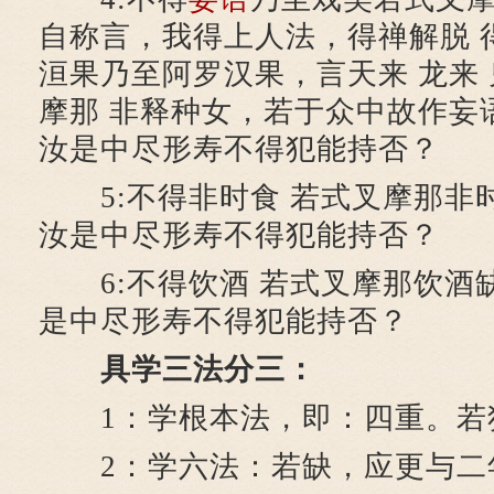
自称言，我得上人法，得禅解脱 
洹果乃至阿罗汉果，言天来 龙来
摩那 非释种女，若于众中故作妄语
汝是中尽形寿不得犯能持否？
5:不得非时食 若式叉摩那非时
汝是中尽形寿不得犯能持否？
6:不得饮酒 若式叉摩那饮酒缺
是中尽形寿不得犯能持否？
具学三法分三：
1：学根本法，即：四重。若
2：学六法：若缺，应更与二