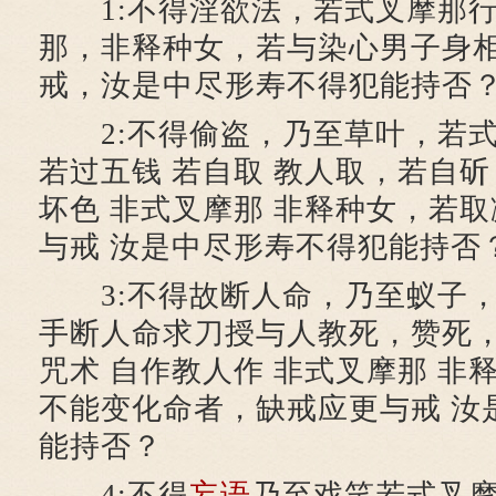
1:不得淫欲法，若式叉摩那行
那，非释种女，若与染心男子身相
戒，汝是中尽形寿不得犯能持否
2:不得偷盗，乃至草叶，若式
若过五钱 若自取 教人取，若自斫
坏色 非式叉摩那 非释种女，若取
与戒 汝是中尽形寿不得犯能持否
3:不得故断人命，乃至蚁子，
手断人命求刀授与人教死，赞死
咒术 自作教人作 非式叉摩那 非
不能变化命者，缺戒应更与戒 汝
能持否？
4:不得
妄语
乃至戏笑若式叉