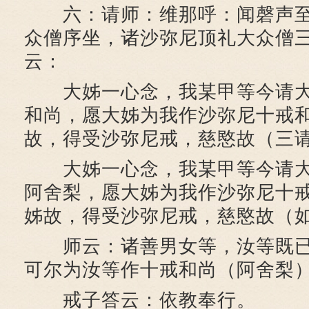
六：请师：维那呼：闻磬声至
众僧序坐，诸沙弥尼顶礼大众僧
云：
大姊一心念，我某甲等今请大
和尚，愿大姊为我作沙弥尼十戒
故，得受沙弥尼戒，慈愍故（三
大姊一心念，我某甲等今请大
阿舍梨，愿大姊为我作沙弥尼十
姊故，得受沙弥尼戒，慈愍故（
师云：诸善男女等，汝等既已
可尔为汝等作十戒和尚（阿舍梨
戒子答云：依教奉行。