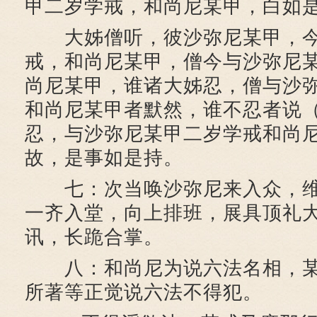
甲二岁学戒，和尚尼某甲，白如
大姊僧听，彼沙弥尼某甲，今
戒，和尚尼某甲，僧今与沙弥尼
尚尼某甲，谁诸大姊忍，僧与沙
和尚尼某甲者默然，谁不忍者说
忍，与沙弥尼某甲二岁学戒和尚
故，是事如是持。
七：次当唤沙弥尼来入众，维
一齐入堂，向上排班，展具顶礼
讯，长跪合掌。
八：和尚尼为说六法名相，某
所著等正觉说六法不得犯。