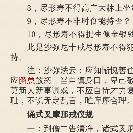
8，尽形寿不得高广大牀上坐
9，尽形寿不非时食能持否？
10，尽形寿不得捉生像金银
此是沙弥尼十戒尽形寿不得犯
持。
注：沙弥法云：应知惭愧善住
应
懈怠
放恣，当自慎身口，卑己
莫新人新事调戏，不应自恃才力
耻，不说无定乱言，唯庠序合理
诵式叉摩那戒仪规
一：到僧中告清净，诸式叉尼