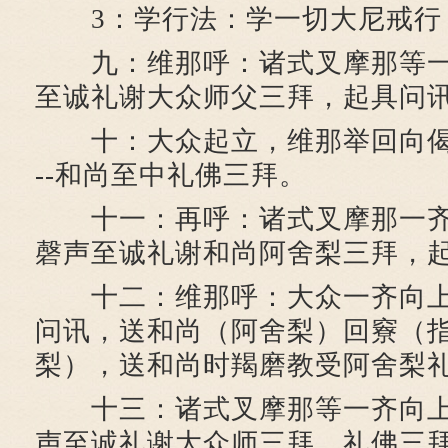
3：学行法：学一切大尼戒行
九：维那呼：诸式叉摩那等一
至诚礼谢大众师父三拜，起具问
十：大众起立，维那举回向偈
--和尚至中礼佛三拜。
十一：再呼：诸式叉摩那一齐
磬声至诚礼谢和尚阿舍梨三拜，起
十二：维那呼：大众一齐向上
问讯，送和尚（阿舍梨）回竂（
梨），送和尚时羯磨教受阿舍梨
十三：诸式叉摩那等一齐向上
声至诚礼谢大众师三拜，礼佛三拜