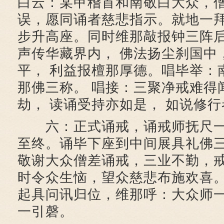
白云：某甲稽首和南敬白大众，
误，愿同诵者慈悲指示。就地一
步升高座。同时维那敲报钟三阵
声传华藏界内， 佛法扬尘刹国中
平， 利益报檀那厚德。唱毕举：
那佛三称。 唱接：三聚净戒难得
劫， 读诵受持亦如是， 如说修
六：正式诵戒，诵戒师抚尺一
至终。诵毕下座到中间展具礼佛
敬谢大众僧差诵戒，三业不勤，
时令众生恼，望众慈悲布施欢喜
起具问讯归位，维那呼：大众师
一引磬。