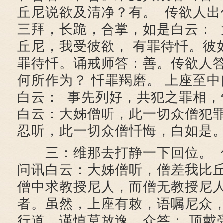
丘尼说欲及清净？有。 传欲人出
三拜，长跪，合掌，如是白云： 
丘尼，我受彼欲， 有罪待忏。彼
罪待忏。诵戒师答：善。传欲人答
何所作为？ 忏罪羯磨。 上座至
白云： 事先列好，共犯之罪相，
白云：大姊僧听，此一切众僧犯
忍听，此一切众僧忏悔，白如是
三：维那去打静一下回位。 
问讯白云：大姊僧听，僧差我比
僧中求教授尼人，而僧无教授尼
者。虽然，上座有敕，语嘱尼众
行道，谨慎莫放逸。众答： 顶戴