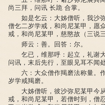
尚三拜，问讯 长跪 合掌。
如是乞云：大姊僧听，我沙弥
僧乞二岁学戒，和尚尼某甲，愿
戒，和尚尼某甲，慈愍故（三说
师云：善。回答：尔。
乞已，维那呼：起立，礼谢大
问讯，末后先行，至眼见耳不闻
六：大众僧作羯磨法称量。作
岁学戒羯磨。
大姊僧听，彼沙弥尼某甲今从
戒，和尚尼某甲，若僧时到，僧