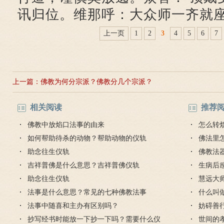
讯归位。维那呼：大众师一齐就
上一页
1
2
3
4
5
6
7
上一篇：
佛教为何分宗派？佛教分几个宗派？
相关阅读
推荐
佛教中放焰口法事的由来
怎么转
如何帮助待杀的动物？帮助动物的仪轨
佛法里
助念往生仪轨
佛教法
吉祥普佛是什么意思？吉祥普佛仪轨
生病后
助念往生仪轨
父怎么
慧远大
法事是什么意思？常见的七种佛教法事
什么叫做
法事中随喜和主办有区别吗？
妨碍善
抄写经书时能放一下抄一下吗？需要什么仪
徒要防
世间的