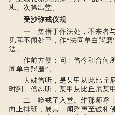
班。次第出堂。
受沙弥戒仪规
一：集僧于作法处，不来者与
见耳不闻处已，作“法同单白羯磨
法。
作前方便：问：僧今和合何所
同单白羯磨”。
大姊僧听，是某甲从此比丘尼
时到，僧忍听，某甲从比丘尼某
二：唤戒子入堂。维那师呼：
向上排班，展具，闻磬声至诚礼