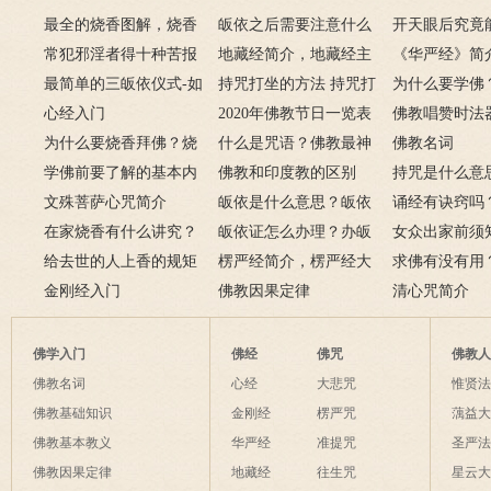
最全的烧香图解，烧香
皈依之后需要注意什么
开天眼后究竟
有何含义与讲究？
常犯邪淫者得十种苦报
吗 皈依佛门后的注意事
地藏经简介，地藏经主
么？
《华严经》简
从婚后出轨事件看出的因
最简单的三皈依仪式-如
项
要讲什么？
持咒打坐的方法 持咒打
广佛华严经讲
为什么要学佛
果报应
何授三皈五戒居士仪轨
心经入门
坐的姿势图
2020年佛教节日一览表
用呢？
佛教唱赞时法
为什么要烧香拜佛？烧
什么是咒语？佛教最神
佛教名词
香的含义是什么？
学佛前要了解的基本内
奇的九个咒语
佛教和印度教的区别
持咒是什么意
容
文殊菩萨心咒简介
皈依是什么意思？皈依
持咒？
诵经有诀窍吗
在家烧香有什么讲究？
三宝又是什么意思？
皈依证怎么办理？办皈
十二条诀窍
女众出家前须
一些禁忌千万不要触
给去世的人上香的规矩
依证后的忌讳是什么？
楞严经简介，楞严经大
只有一次出家
求佛有没有用
碰！
金刚经入门
致在讲什么？
佛教因果定律
说佛菩萨可以
清心咒简介
佛学入门
佛经
佛咒
佛教
佛教名词
心经
大悲咒
惟贤
佛教基础知识
金刚经
楞严咒
蕅益
佛教基本教义
华严经
准提咒
圣严
佛教因果定律
地藏经
往生咒
星云