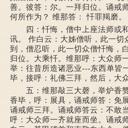
善。彼答：尔。一拜归位。诵戒师
何所作为？ 维那答： 忏罪羯磨。
四：忏悔，僧中上座法师或和
讯。 作白云：大姊僧听，此一切
到，僧忍听，此一切众僧忏悔，
归位。大乘忏。维那呼：大众师
举：往昔所造诸恶业---东西单皆
毕，接呼：礼佛三拜，然后，大
五：维那敲三大磬，举炉香赞
香毕，呼：展具，诵戒师答：免
诵戒师三拜。诵戒师答云：不敢
呼：大众师一齐就座而坐。诵戒