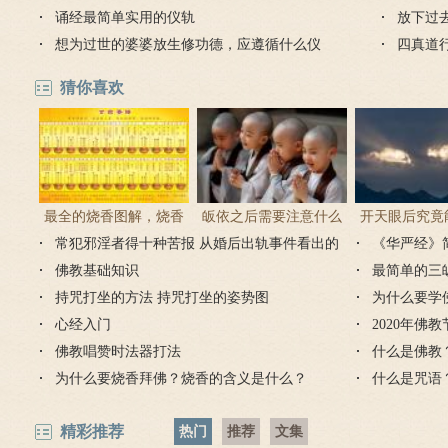
轨？
诵经最简单实用的仪轨
满的孝
放下过
想为过世的婆婆放生修功德，应遵循什么仪
四真道
轨？
猜你喜欢
最全的烧香图解，烧香
皈依之后需要注意什么
开天眼后究竟
常犯邪淫者得十种苦报 从婚后出轨事件看出的
有何含义与讲究？
吗 皈依佛门后的注意事
《华严经》
么？
因果报应
佛教基础知识
项
最简单的三
持咒打坐的方法 持咒打坐的姿势图
为什么要学
心经入门
2020年佛
佛教唱赞时法器打法
什么是佛教
为什么要烧香拜佛？烧香的含义是什么？
什么是咒语
精彩推荐
热门
推荐
文集