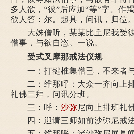
多人欲，“彼”后应加“等”字。作
欲人答：尔。起具，问讯，归位
大姊僧听，某某比丘尼我受彼
僧事，与欲自恣。一说。
受式叉摩那戒法仪规
一：打犍椎集僧已，不来者与
二：维那呼：大众一齐向上排
礼佛三拜，问讯分班。
三：呼：
沙弥
尼向上排班礼
四：迎请三师如前沙弥尼戒法
五：维那呼：诸沙弥尼展具闻