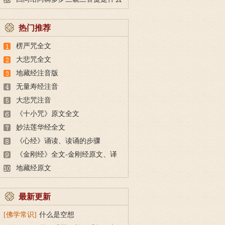
意思？
热门推荐
楞严咒全文
大悲咒全文
地藏经注音版
无量寿经注音
大悲咒注音
《十小咒》原文全文
妙法莲华经全文
《心经》诵读、读诵的步骤
《金刚经》全文-金刚经原文、译
文及释意
地藏经原文
最新更新
[佛学常识]
什么是空想