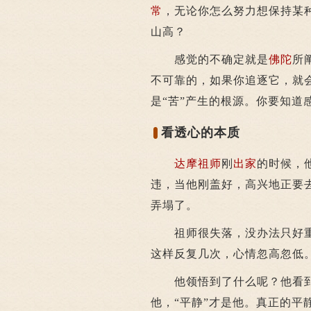
常
，无论你怎么努力想保持某
山高？
感觉的不确定就是
佛陀
所
不可靠的，如果你追逐它，就
是“苦”产生的根源。你要知道
看透心的本质
达摩祖师
刚
出家
的时候，
违，当他刚盖好，高兴地正要
弄塌了。
祖师很失落，没办法只好重
这样反复几次，心情忽高忽低
他领悟到了什么呢？他看到了
他，“平静”才是他。真正的