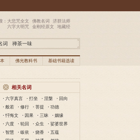
搜：
大悲咒全文
佛教名词
济群法师
六字大明咒
金刚经原文
地藏经
名词
禅茶一味
本
佛光教科书
基础书籍选读
相关名词
六字真言
打坐
涅槃
回向
般若
修行
菩提
功德
忏悔文
因果
三昧
姻缘
六度
轮回
众生
娑婆世界
智慧
皈依
烧香
五蕴