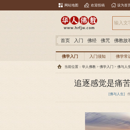
网站地图
欢迎投稿
设为首
首页
入门
佛经
佛咒
佛教故
佛学入门
入门须知
佛学常
当前位置：
华人佛教
>
佛学入门
>
佛与人
追逐感觉是痛
[佛与人生]