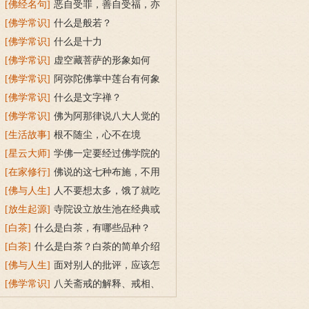
[佛经名句]
恶自受罪，善自受福，亦
各须熟，彼不相待的解释
[佛学常识]
什么是般若？
[佛学常识]
什么是十力
[佛学常识]
虚空藏菩萨的形象如何
[佛学常识]
阿弥陀佛掌中莲台有何象
征含义
[佛学常识]
什么是文字禅？
[佛学常识]
佛为阿那律说八大人觉的
内容是什么
[生活故事]
根不随尘，心不在境
[星云大师]
学佛一定要经过佛学院的
教育吗？
[在家修行]
佛说的这七种布施，不用
花钱就能做到
[佛与人生]
人不要想太多，饿了就吃
饭，困了就睡觉
[放生起源]
寺院设立放生池在经典或
传统上有什么根据？
[白茶]
什么是白茶，有哪些品种？
[白茶]
什么是白茶？白茶的简单介绍
[佛与人生]
面对别人的批评，应该怎
么做？
[佛学常识]
八关斋戒的解释、戒相、
功德利益