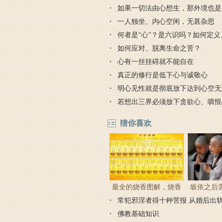
如果一切法由心想生，那外境也是
想出的吗？
一人独坐、内心空闲，无甚杂思
何者是“心”？是六识吗？如何定
界定？
如何应对、脱离生命之苦？
心有一丝挂碍就不能自在
真正的修行是低下心与诚敬心
明心见性就是彻底放下达到心空无
若想出三界必须放下贪欲心、嗔恨
的心
猜你喜欢
最全的烧香图解，烧香
皈依之后
常犯邪淫者得十种苦报 从婚后出
有何含义与讲究？
吗 皈依佛
因果报应
佛教基础知识