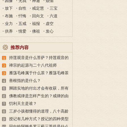
因缘
无我
神通
烦恼
放下
自性
戒定慧
三宝
布施
忏悔
回向文
六道
业力
五戒
福报
虚空
供养
情爱
佛祖
发心
推荐内容
持莲观音是什么菩萨？持莲观音的
故事
禅宗的起源与二十八代祖师
雁荡毛峰属于什么茶？雁荡毛峰茶
的特点与由来
善根指的是什么？
脚踏实地的付出才会有收获，所有
的付出都不会白费
佛教戒律是怎样产生的？戒律的由
来
忉利天主是谁？
三岁小孩都懂得的道理，八十高龄
也未必做得到
授记有几种方式？授记的四种类型
回向给阿耨多罗三藐三菩提是什么