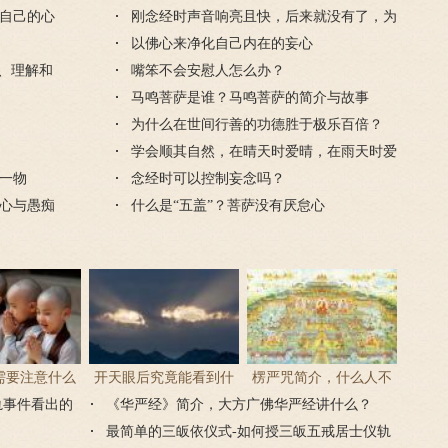
自己的心
迎弥陀圣诞
刚念经时声音响亮且快，后来就没有了，为
什么？
以佛心来净化自己内在的妄心
义、理解和
嘴笨不会安慰人怎么办？
马鸣菩萨是谁？马鸣菩萨的简介与故事
为什么在世间行善的功德胜于极乐百倍？
学会顺其自然，在晴天时爱晴，在雨天时爱
一物
雨
念经时可以控制妄念吗？
心与愚痴
什么是“五盖”？菩萨没有厌怠心
需要注意什么
开天眼后究竟能看到什
楞严咒简介，什么人不
轨事件看出的
门后的注意事
《华严经》简介，大方广佛华严经讲什么？
么？
能念楞严咒？
项
最简单的三皈依仪式-如何授三皈五戒居士仪轨