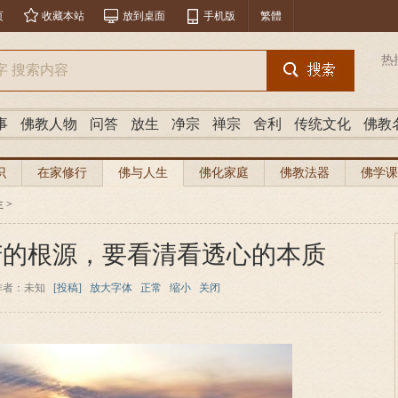
页
收藏本站
放到桌面
手机版
繁體
热
事
佛教人物
问答
放生
净宗
禅宗
舍利
传统文化
佛教
识
在家修行
佛与人生
佛化家庭
佛教法器
佛学课
生
>
苦的根源，要看清看透心的本质
作者：未知
[投稿]
放大字体
正常
缩小
关闭