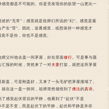
种感觉都是不可能的。你是否发现你的欲望一山更比一
阐述的“无常”；感觉就是祖师们所说的“幻”。感觉是最
会产生“苦”。因此，追逐感觉，或想保持一种感觉才
感觉不是你，你也不是感觉。
他师父叫他去盖一间茅屋，好在里面
修行
。可是事与愿
去汇报的时候，突然来了一对
夫妻
打架，就把这所茅屋
新盖，可是刚盖好，又来了一头毛驴把茅屋撞塌了。
。就在这一盖一拆间，祖师突然领悟到了
佛法
的
真谛
。
感觉起伏背后的平静，他看到了“起伏”不是
平静不是不变，而是起伏下的平静，起伏和平静是并存